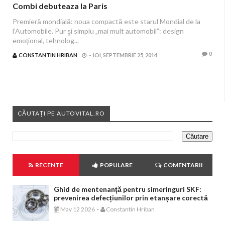
Combi debuteaza la Paris
Premieră mondială: noua compactă este starul Mondial de la
l’Automobile. Pur şi simplu „mai mult automobil”: design
emoţional, tehnolog...
0
CONSTANTIN HRIBAN
-
JOI, SEPTEMBRIE 25, 2014
CĂUTAȚI PE AUTOVITAL.RO
RECENTE
POPULARE
COMENTARII
Ghid de mentenanță pentru simeringuri SKF:
prevenirea defecțiunilor prin etanșare corectă
-
May 12 2026
Constantin Hriban