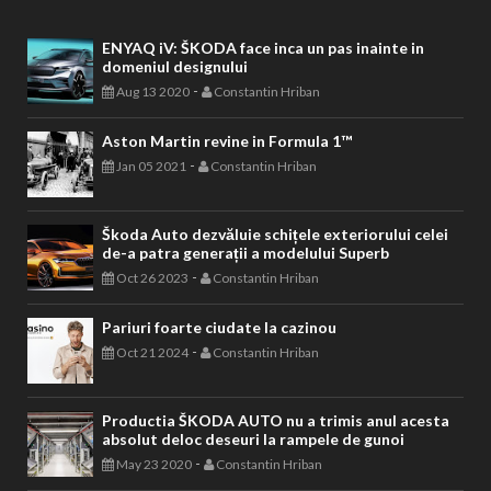
ENYAQ iV: ŠKODA face inca un pas inainte in
domeniul designului
-
Aug 13 2020
Constantin Hriban
Aston Martin revine in Formula 1™
-
Jan 05 2021
Constantin Hriban
Škoda Auto dezvăluie schițele exteriorului celei
de-a patra generații a modelului Superb
-
Oct 26 2023
Constantin Hriban
Pariuri foarte ciudate la cazinou
-
Oct 21 2024
Constantin Hriban
Productia ŠKODA AUTO nu a trimis anul acesta
absolut deloc deseuri la rampele de gunoi
-
May 23 2020
Constantin Hriban