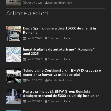
-
Oct 07 2025
Constantin Hriban
Articole aleatorii
Dacia Spring numara deja 10.000 de clienti in
Romania
-
Jan 12 2023
Constantin Hriban
Înmatriculările de autoturisme în Romania în
anul 2025
-
Jan 11 2026
Constantin Hriban
Tehnologiile Continental din BMW iX creeaza o
experienta inovativa utilizatorului
-
Feb 18 2022
Constantin Hriban
Pentru prima dată, BMW Group România
depăşeşte pragul de 5000 de unităţi într-un an
-
Jan 17 2024
Constantin Hriban