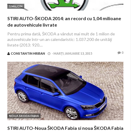
1 MILION
STIRI AUTO-ŠKODA 2014: an record cu 1,04 milioane
de autovehicule livrate
Pentru prima dată, ŠKODA a vândut mai mult de 1 milion de
autovehicule într-un an calendaristic: 1.037.200 de unităţi
livrate (2013: 920....
0
CONSTANTIN HRIBAN
-
MARȚI, IANUARIE 13, 2015
NOUA SKODA FABIA
STIRI AUTO-Noua ŠKODA Fabia si noua ŠKODA Fabia