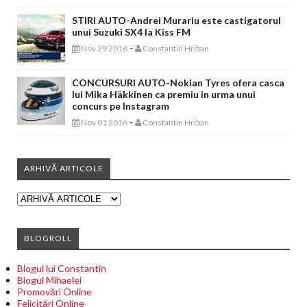
STIRI AUTO-Andrei Murariu este castigatorul
unui Suzuki SX4 la Kiss FM
-
Nov 29 2016
Constantin Hriban
CONCURSURI AUTO-Nokian Tyres ofera casca
lui Mika Häkkinen ca premiu in urma unui
concurs pe Instagram
-
Nov 01 2016
Constantin Hriban
ARHIVĂ ARTICOLE
BLOGROLL
Blogul lui Constantin
Blogul Mihaelei
Promovări Online
Felicitări Online