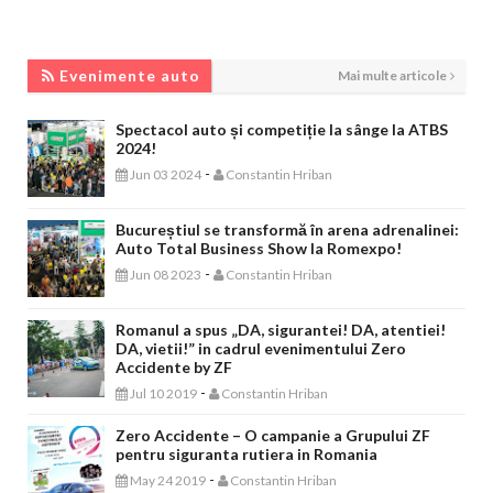
EVENIMENTE AUTO
Evenimente auto
Mai multe articole
Spectacol auto și competiție la sânge la ATBS
2024!
-
Jun 03 2024
Constantin Hriban
Bucureștiul se transformă în arena adrenalinei:
Auto Total Business Show la Romexpo!
-
Jun 08 2023
Constantin Hriban
Romanul a spus „DA, sigurantei! DA, atentiei!
DA, vietii!” in cadrul evenimentului Zero
Accidente by ZF
-
Jul 10 2019
Constantin Hriban
Zero Accidente – O campanie a Grupului ZF
pentru siguranta rutiera in Romania
-
May 24 2019
Constantin Hriban