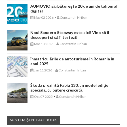
AUMOVIO sărbătorește 20 de ani de tahograf
digital
-
May 02 2026
Constantin Hriban
Noul Sandero Stepway este aici! Vino să îl
descoperi și să îl testezi!
-
Mar 13 2026
Constantin Hriban
Înmatriculările de autoturisme în Romania în
anul 2025
-
Jan 11 2026
Constantin Hriban
Škoda prezintă Fabia 130, un model ediție
specială, cu putere crescută
-
Oct 07 2025
Constantin Hriban
SUNTEM ȘI PE FACEBOOK