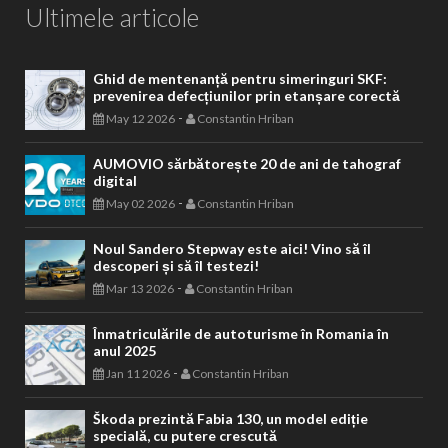
Ultimele articole
Ghid de mentenanță pentru simeringuri SKF:
prevenirea defecțiunilor prin etanșare corectă
-
May 12 2026
Constantin Hriban
AUMOVIO sărbătorește 20 de ani de tahograf
digital
-
May 02 2026
Constantin Hriban
Noul Sandero Stepway este aici! Vino să îl
descoperi și să îl testezi!
-
Mar 13 2026
Constantin Hriban
Înmatriculările de autoturisme în Romania în
anul 2025
-
Jan 11 2026
Constantin Hriban
Škoda prezintă Fabia 130, un model ediție
specială, cu putere crescută