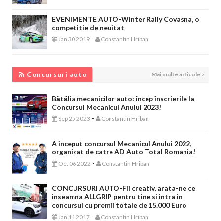
EVENIMENTE AUTO-Winter Rally Covasna, o
competitie de neuitat
-
Jan 30 2019
Constantin Hriban
CONCURSURI AUTO
Concursuri auto
Mai multe articole
Bătălia mecanicilor auto: încep înscrierile la
Concursul Mecanicul Anului 2023!
-
Sep 25 2023
Constantin Hriban
A inceput concursul Mecanicul Anului 2022,
organizat de catre AD Auto Total Romania!
-
Oct 06 2022
Constantin Hriban
CONCURSURI AUTO-Fii creativ, arata-ne ce
inseamna ALLGRIP pentru tine si intra in
concursul cu premii totale de 15.000 Euro
-
Jan 11 2017
Constantin Hriban