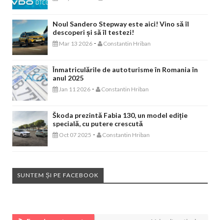
Noul Sandero Stepway este aici! Vino să îl
descoperi și să îl testezi!
-
Mar 13 2026
Constantin Hriban
Înmatriculările de autoturisme în Romania în
anul 2025
-
Jan 11 2026
Constantin Hriban
Škoda prezintă Fabia 130, un model ediție
specială, cu putere crescută
-
Oct 07 2025
Constantin Hriban
SUNTEM ȘI PE FACEBOOK
EVENIMENTE AUTO