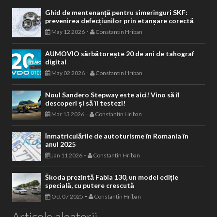
Ghid de mentenanță pentru simeringuri SKF:
prevenirea defecțiunilor prin etanșare corectă
-
May 12 2026
Constantin Hriban
AUMOVIO sărbătorește 20 de ani de tahograf
digital
-
May 02 2026
Constantin Hriban
Noul Sandero Stepway este aici! Vino să îl
descoperi și să îl testezi!
-
Mar 13 2026
Constantin Hriban
Înmatriculările de autoturisme în Romania în
anul 2025
-
Jan 11 2026
Constantin Hriban
Škoda prezintă Fabia 130, un model ediție
specială, cu putere crescută
-
Oct 07 2025
Constantin Hriban
Articole aleatorii