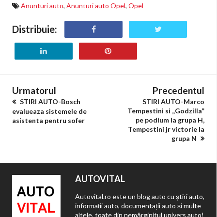
Anunturi auto
,
Anunturi auto Opel
,
Opel
Distribuie:
Urmatorul
Precedentul
STIRI AUTO-Bosch
STIRI AUTO-Marco
Tempestini si „Godzilla”
evalueaza sistemele de
pe podium la grupa H,
asistenta pentru sofer
Tempestini jr victorie la
grupa N
AUTOVITAL
Autovital.ro este un blog auto cu știri auto,
informații auto, documentații auto și multe
altele, toate din nemărginitul univers auto!