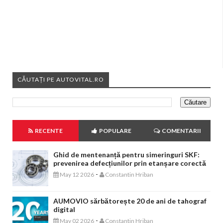
CĂUTAȚI PE AUTOVITAL.RO
RECENTE
POPULARE
COMENTARII
Ghid de mentenanță pentru simeringuri SKF:
prevenirea defecțiunilor prin etanșare corectă
-
May 12 2026
Constantin Hriban
AUMOVIO sărbătorește 20 de ani de tahograf
digital
-
May 02 2026
Constantin Hriban