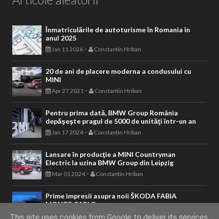
Înmatriculările de autoturisme în Romania în
anul 2025
-
Jan 11 2026
Constantin Hriban
20 de ani de placere moderna a condusului cu
MINI
-
Apr 27 2021
Constantin Hriban
Pentru prima dată, BMW Group România
depăşeşte pragul de 5000 de unităţi într-un an
-
Jan 17 2024
Constantin Hriban
Lansare în producţie a MINI Countryman
Electric la uzina BMW Group din Leipzig
-
Mar 01 2024
Constantin Hriban
Prime impresii asupra noii ŠKODA FABIA
MONTE CARLO
-
Feb 04 2022
Constantin Hriban
This site uses cookies from Google to deliver its services