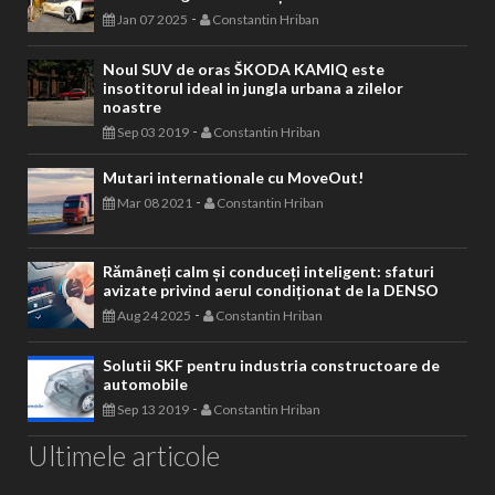
-
Jan 07 2025
Constantin Hriban
Noul SUV de oras ŠKODA KAMIQ este
insotitorul ideal in jungla urbana a zilelor
noastre
-
Sep 03 2019
Constantin Hriban
Mutari internationale cu MoveOut!
-
Mar 08 2021
Constantin Hriban
Rămâneți calm și conduceți inteligent: sfaturi
avizate privind aerul condiționat de la DENSO
-
Aug 24 2025
Constantin Hriban
Solutii SKF pentru industria constructoare de
automobile
-
Sep 13 2019
Constantin Hriban
Ultimele articole