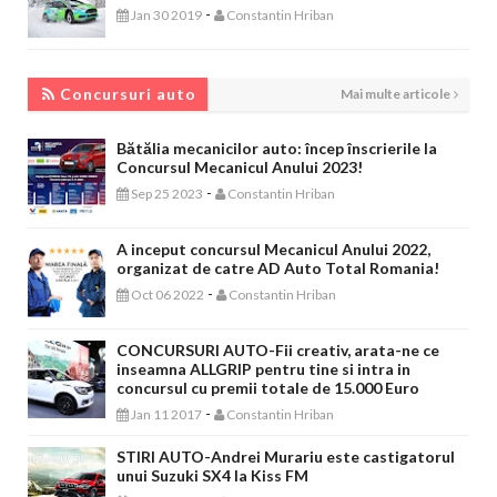
-
Jan 30 2019
Constantin Hriban
CONCURSURI AUTO
Concursuri auto
Mai multe articole
Bătălia mecanicilor auto: încep înscrierile la
Concursul Mecanicul Anului 2023!
-
Sep 25 2023
Constantin Hriban
A inceput concursul Mecanicul Anului 2022,
organizat de catre AD Auto Total Romania!
-
Oct 06 2022
Constantin Hriban
CONCURSURI AUTO-Fii creativ, arata-ne ce
inseamna ALLGRIP pentru tine si intra in
concursul cu premii totale de 15.000 Euro
-
Jan 11 2017
Constantin Hriban
STIRI AUTO-Andrei Murariu este castigatorul
unui Suzuki SX4 la Kiss FM