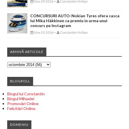
-
Nov 29 2016
Constantin Hriban
CONCURSURI AUTO-Nokian Tyres ofera casca
lui Mika Häkkinen ca premiu in urma unui
concurs pe Instagram
-
Nov 01 2016
Constantin Hriban
ARHIVĂ ARTICOLE
BLOGROLL
Blogul lui Constantin
Blogul Mihaelei
Promovări Online
Felicitări Online
DOMENIU