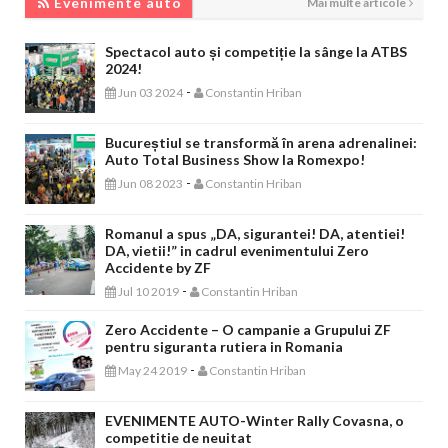
Evenimente auto
Mai multe articole
Spectacol auto și competiție la sânge la ATBS
2024!
-
Jun 03 2024
Constantin Hriban
Bucureștiul se transformă în arena adrenalinei:
Auto Total Business Show la Romexpo!
-
Jun 08 2023
Constantin Hriban
Romanul a spus „DA, sigurantei! DA, atentiei!
DA, vietii!” in cadrul evenimentului Zero
Accidente by ZF
-
Jul 10 2019
Constantin Hriban
Zero Accidente – O campanie a Grupului ZF
pentru siguranta rutiera in Romania
-
May 24 2019
Constantin Hriban
EVENIMENTE AUTO-Winter Rally Covasna, o
competitie de neuitat