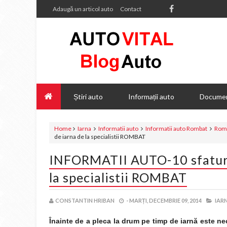
Adaugă un articol auto
Contact
Știri auto
Informații auto
Documen
Home
Iarna
Informatii auto
Informatii auto Rombat
Rom
de iarna de la specialistii ROMBAT
INFORMATII AUTO-10 sfaturi 
la specialistii ROMBAT
CONSTANTIN HRIBAN
-
MARȚI, DECEMBRIE 09, 2014
IARN
Înainte de a pleca la drum pe timp de iarnă este n