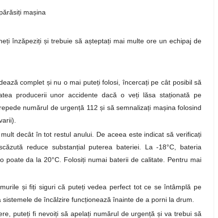
 părăsi
ț
i ma
ș
ina
ne
ț
i înzăpezi
ț
i
ș
i trebuie să a
ș
tepta
ț
i mai multe ore un echipaj de
edează complet
ș
i nu o mai pute
ț
i folosi, încerca
ț
i pe cât posibil să
litatea producerii unor accidente dacă o ve
ț
i lăsa sta
ț
ionată pe
i repede numărul de urgen
ț
ă 112
ș
i să semnaliza
ț
i ma
ș
ina folosind
arii).
mult decât în tot restul anului. De aceea este indicat să verifica
ț
i
a scăzută reduce substan
ț
ial puterea bateriei. La -18°C, bateria
o poate da la 20°C. Folosi
ț
i numai baterii de calitate. Pentru mai
amurile
ș
i fi
ț
i siguri că pute
ț
i vedea perfect tot ce se întâmplă pe
ă sistemele de încălzire func
ț
ionează înainte de a porni la drum.
ere, pute
ț
i fi nevoi
ț
i să apela
ț
i numărul de urgen
ț
ă
ș
i va trebui să