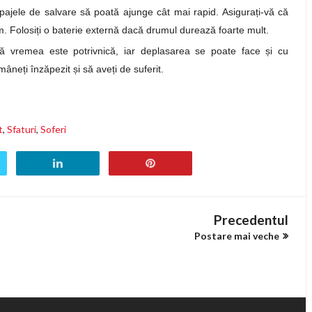
ipajele de salvare să poată ajunge cât mai rapid. Asigura
ț
i-vă că
m. Folosi
ț
i o baterie externă dacă drumul durează foarte mult.
 vremea este potrivnică, iar deplasarea se poate face
ș
i cu
ămâne
ț
i înzăpezit
ș
i să ave
ț
i de suferit.
t
,
Sfaturi
,
Soferi
Precedentul
Postare mai veche