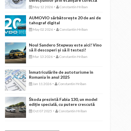
defecțiunilor prin etanșare corectă
-
May 12 2026
Constantin Hriban
AUMOVIO sărbătorește 20 de ani de
tahograf digital
-
May 02 2026
Constantin Hriban
Noul Sandero Stepway este aici! Vino
să îl descoperi și să îl testezi!
-
Mar 13 2026
Constantin Hriban
Înmatriculările de autoturisme în
Romania în anul 2025
-
Jan 11 2026
Constantin Hriban
Škoda prezintă Fabia 130, un model
ediție specială, cu putere crescută
-
Oct 07 2025
Constantin Hriban