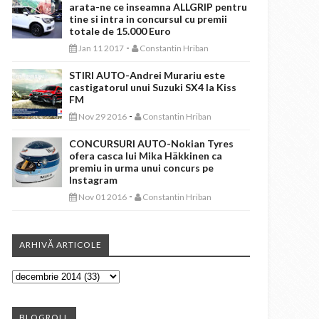
arata-ne ce inseamna ALLGRIP pentru
tine si intra in concursul cu premii
totale de 15.000 Euro
-
Jan 11 2017
Constantin Hriban
STIRI AUTO-Andrei Murariu este
castigatorul unui Suzuki SX4 la Kiss
FM
-
Nov 29 2016
Constantin Hriban
CONCURSURI AUTO-Nokian Tyres
ofera casca lui Mika Häkkinen ca
premiu in urma unui concurs pe
Instagram
-
Nov 01 2016
Constantin Hriban
ARHIVĂ ARTICOLE
BLOGROLL