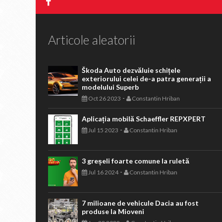
Articole aleatorii
Škoda Auto dezvăluie schițele
exteriorului celei de-a patra generații a
modelului Superb
-
Oct 26 2023
Constantin Hriban
Aplicația mobilă Schaeffler REPXPERT
-
Jul 15 2023
Constantin Hriban
3 greșeli foarte comune la ruletă
-
Jul 16 2024
Constantin Hriban
7 milioane de vehicule Dacia au fost
produse la Mioveni