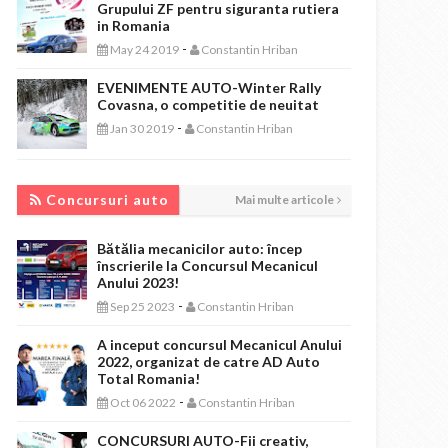
Grupului ZF pentru siguranta rutiera
in Romania
-
May 24 2019
Constantin Hriban
EVENIMENTE AUTO-Winter Rally
Covasna, o competitie de neuitat
-
Jan 30 2019
Constantin Hriban
CONCURSURI AUTO
Concursuri auto
Mai multe articole
Bătălia mecanicilor auto: încep
înscrierile la Concursul Mecanicul
Anului 2023!
-
Sep 25 2023
Constantin Hriban
A inceput concursul Mecanicul Anului
2022, organizat de catre AD Auto
Total Romania!
-
Oct 06 2022
Constantin Hriban
CONCURSURI AUTO-Fii creativ,