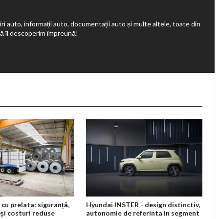
ri auto, informații auto, documentații auto și multe altele, toate din
să îl descoperim împreună!
cu prelata: siguranță,
Hyundai INSTER - design distinctiv,
 și costuri reduse
autonomie de referinta in segment