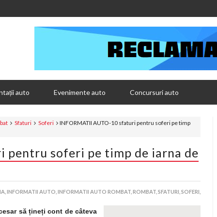
tații auto
Evenimente auto
Concursuri auto
bat
Sfaturi
Soferi
INFORMATII AUTO-10 sfaturi pentru soferi pe timp
pentru soferi pe timp de iarna de
A,
INFORMATII AUTO,
INFORMATII AUTO ROMBAT,
ROMBAT,
SFATURI,
SOFERI,
ecesar să
ț
ine
ț
i cont de câteva