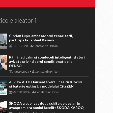
icole aleatorii
Ciprian Lupu, ambasadorul tenacitatii,
participa la Trofeul Rasnov
-
Jul 30 2020
Constantin Hriban
Rămâneți calm și conduceți inteligent: sfaturi
avizate privind aerul condiționat de la
DENSO
-
Aug 24 2025
Constantin Hriban
Allview AUTO lansează versiunea cu 4 locuri
și baterie extinsă a modelului CityZEN
-
Mar 20 2024
Constantin Hriban
ŠKODA a publicat doua schite de design in
avanpremiera noului facelift ŠKODA KAROQ