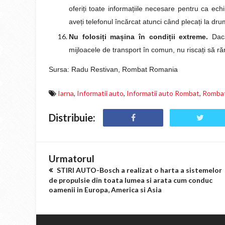
oferi
ț
i toate informa
ț
iile necesare pentru ca ech
ave
ț
i telefonul încărcat atunci când pleca
ț
i la dru
Nu folosi
ț
i ma
ș
ina în condi
ț
ii extreme.
Dacă
mijloacele de transport în comun, nu risca
ț
i să r
Sursa: Radu Restivan, Rombat Romania
Iarna
,
Informatii auto
,
Informatii auto Rombat
,
Romba
Distribuie:
Urmatorul
STIRI AUTO-Bosch a realizat o harta a sistemelor
de propulsie din toata lumea si arata cum conduc
oamenii in Europa, America si Asia