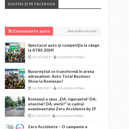
SUNTEM ȘI PE FACEBOOK
EVENIMENTE AUTO
Evenimente auto
Mai multe articole
Spectacol auto și competiție la sânge
la ATBS 2024!
-
Jun 03 2024
Constantin Hriban
Bucureștiul se transformă în arena
adrenalinei: Auto Total Business
Show la Romexpo!
-
Jun 08 2023
Constantin Hriban
Romanul a spus „DA, sigurantei! DA,
atentiei! DA, vietii!” in cadrul
evenimentului Zero Accidente by ZF
-
Jul 10 2019
Constantin Hriban
Zero Accidente – O campanie a