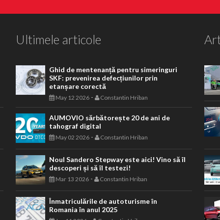
Ultimele articole
Art
Ghid de mentenanță pentru simeringuri
SKF: prevenirea defecțiunilor prin
etanșare corectă
-
May 12 2026
Constantin Hriban
AUMOVIO sărbătorește 20 de ani de
tahograf digital
-
May 02 2026
Constantin Hriban
Noul Sandero Stepway este aici! Vino să îl
descoperi și să îl testezi!
-
Mar 13 2026
Constantin Hriban
Înmatriculările de autoturisme în
Romania în anul 2025