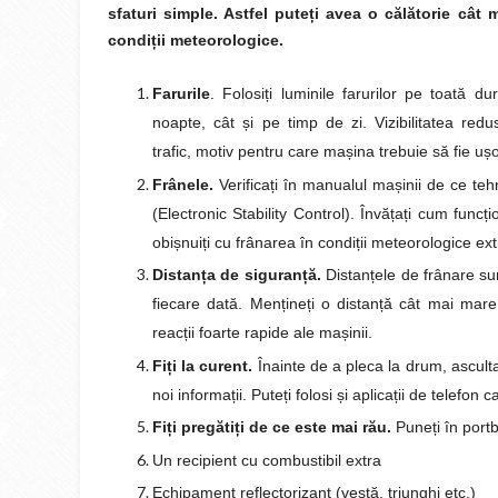
sfaturi simple. Astfel pute
ț
i avea o călătorie cât 
condi
ț
ii meteorologice.
Farurile
. Folosi
ț
i luminile farurilor pe toată du
noapte, cât
ș
i pe timp de zi. Vizibilitatea re
trafic, motiv pentru care ma
ș
ina trebuie să fie u
ș
Frânele.
Verifica
ț
i în manualul ma
ș
inii de ce t
(Electronic Stability Control). Învă
ț
a
ț
i cum func
ț
i
obi
ș
nui
ț
i cu frânarea în condi
ț
ii meteorologice ex
Distan
ț
a de siguran
ț
ă.
Distan
ț
ele de frânare su
fiecare dată. Men
ț
ine
ț
i o distan
ț
ă cât mai mare
reac
ț
ii foarte rapide ale ma
ș
inii.
Fi
ț
i la curent.
Înainte de a pleca la drum, ascult
noi informa
ț
ii. Pute
ț
i folosi
ș
i aplica
ț
ii de telefon 
Fi
ț
i pregăti
ț
i de ce este mai rău.
Pune
ț
i în port
Un recipient cu combustibil extra
Echipament reflectorizant (vestă, triunghi etc.)