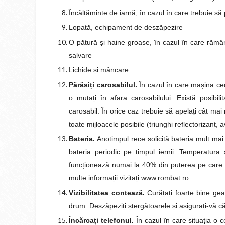
Încăl
ț
ăminte de iarnă, în cazul în care trebuie să
Lopată, echipament de deszăpezire
O pătură
ș
i haine groase, în cazul în care rămâ
salvare
Lichide
ș
i mâncare
Părăsi
ț
i carosabilul.
În cazul în care ma
ș
ina c
o muta
ț
i în afara carosabilului. Există posibi
carosabil. În orice caz trebuie să apela
ț
i cât ma
toate mijloacele posibile (triunghi reflectorizant, av
Bateria.
Anotimpul rece solicită bateria mult mai 
bateria periodic pe timpul iernii. Temperatur
func
ț
ionează numai la 40% din puterea pe care 
multe informa
ț
ii vizita
ț
i www.rombat.ro.
Vizibilitatea contează.
Cură
ț
a
ț
i foarte bine ge
drum. Deszăpezi
ț
i
ș
tergătoarele
ș
i asigura
ț
i-vă c
Încărca
ț
i telefonul.
În cazul în care situa
ț
ia o c