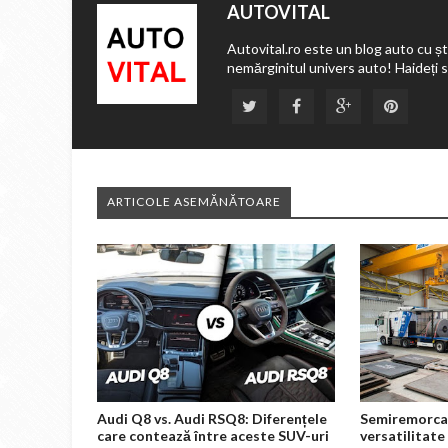
AUTOVITAL
Autovital.ro este un blog auto cu ști
nemărginitul univers auto! Haideți 
ARTICOLE ASEMĂNĂTOARE
Audi Q8 vs. Audi RSQ8: Diferențele
Semiremorca 
care contează între aceste SUV-uri
versatilitate