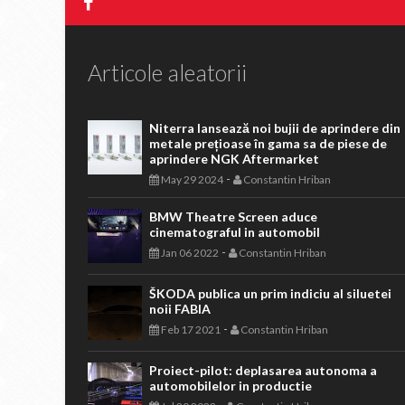
Articole aleatorii
Niterra lansează noi bujii de aprindere din
metale prețioase în gama sa de piese de
aprindere NGK Aftermarket
-
May 29 2024
Constantin Hriban
BMW Theatre Screen aduce
cinematograful in automobil
-
Jan 06 2022
Constantin Hriban
ŠKODA publica un prim indiciu al siluetei
noii FABIA
-
Feb 17 2021
Constantin Hriban
Proiect-pilot: deplasarea autonoma a
automobilelor in productie