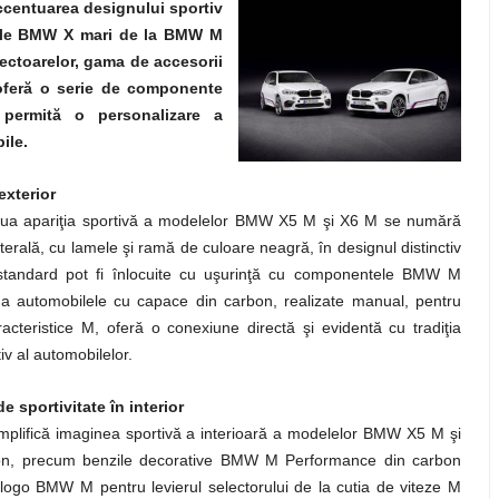
accentuarea designului sportiv
odele BMW X mari de la BMW M
lectoarelor, gama de accesorii
feră o serie de componente
ermită o personalizare a
ile.
xterior
entua apariţia sportivă a modelelor BMW X5 M şi X6 M se numără
aterală, cu lamele şi ramă de culoare neagră, în designul distinctiv
tandard pot fi înlocuite cu uşurinţă cu componentele BMW M
da automobilele cu capace din carbon, realizate manual, pentru
aracteristice M, oferă o conexiune directă şi evidentă cu tradiţia
iv al automobilelor.
 sportivitate în interior
plifică imaginea sportivă a interioară a modelelor BMW X5 M şi
rbon, precum benzile decorative BMW M Performance din carbon
 logo BMW M pentru levierul selectorului de la cutia de viteze M