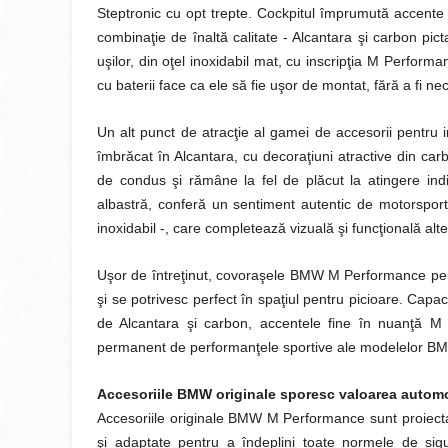
Steptronic cu opt trepte. Cockpitul împrumută accente sp
combinaţie de înaltă calitate - Alcantara şi carbon picta
uşilor, din oţel inoxidabil mat, cu inscripţia M Perform
cu baterii face ca ele să fie uşor de montat, fără a fi n
Un alt punct de atracţie al gamei de accesorii pent
îmbrăcat în Alcantara, cu decoraţiuni atractive din car
de condus şi rămâne la fel de plăcut la atingere indi
albastră, conferă un sentiment autentic de motorspor
inoxidabil -, care completează vizuală şi funcţională
Uşor de întreţinut, covoraşele BMW M Performance pen
şi se potrivesc perfect în spaţiul pentru picioare. Ca
de Alcantara şi carbon, accentele fine în nuanţă M
permanent de performanţele sportive ale modelelor BM
Accesoriile BMW originale sporesc valoarea automobi
Accesoriile originale BMW M Performance sunt proiectat
şi adaptate pentru a îndeplini toate normele de sigu