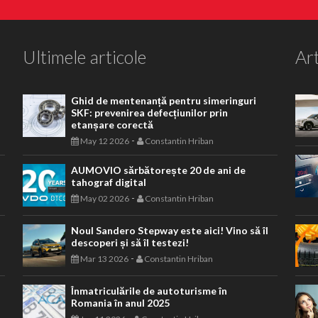
Ultimele articole
Art
Ghid de mentenanță pentru simeringuri
SKF: prevenirea defecțiunilor prin
etanșare corectă
-
May 12 2026
Constantin Hriban
AUMOVIO sărbătorește 20 de ani de
tahograf digital
-
May 02 2026
Constantin Hriban
Noul Sandero Stepway este aici! Vino să îl
descoperi și să îl testezi!
-
Mar 13 2026
Constantin Hriban
Înmatriculările de autoturisme în
Romania în anul 2025