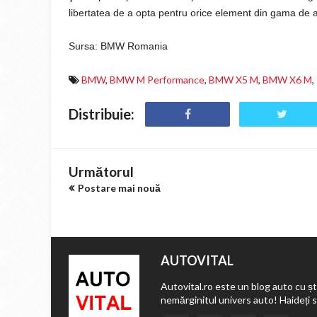
libertatea de a opta pentru orice element din gama de acc
Sursa: BMW Romania
BMW
,
BMW M Performance
,
BMW X5 M
,
BMW X6 M
,
Distribuie:
Următorul
Postare mai nouă
AUTOVITAL
Autovital.ro este un blog auto cu ști
nemărginitul univers auto! Haideți 