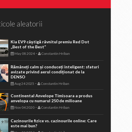
icole aleatorii
Kia EV9 câștigă râvnitul premiu Red Dot
„Best of the Best”
-
May 08 2024
Constantin Hriban
Rămâneți calm și conduceți inteligent: sfaturi
avizate privind aerul condiționat de la
DENSO
-
Aug 24 2025
Constantin Hriban
Continental Anvelope Timisoara a produs
anvelopa cu numarul 250 de milioane
-
Nov 04 2020
Constantin Hriban
Cazinourile fizice vs. cazinourile online: Care
este mai bun?