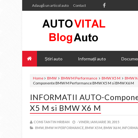
Adaugă un articol auto
Contact
Știri auto
Informații auto
Documen
Home
BMW
BMW M Performance
BMW X5 M
BMW X
Componente BMW M Performance BMW X5 M si BMW X6 M
INFORMATII AUTO-Compon
X5 M si BMW X6 M
CONSTANTIN HRIBAN
-
VINERI, IANUARIE 30, 2015
BMW,
BMW M PERFORMANCE,
BMW X5 M,
BMW X6 M,
INFORMAT