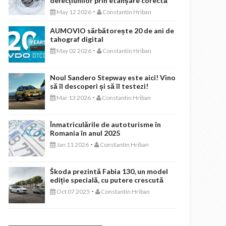
defecțiunilor prin etanșare corectă
-
May 12 2026
Constantin Hriban
AUMOVIO sărbătorește 20 de ani de
tahograf digital
-
May 02 2026
Constantin Hriban
Noul Sandero Stepway este aici! Vino
să îl descoperi și să îl testezi!
-
Mar 13 2026
Constantin Hriban
Înmatriculările de autoturisme în
Romania în anul 2025
-
Jan 11 2026
Constantin Hriban
Škoda prezintă Fabia 130, un model
ediție specială, cu putere crescută
-
Oct 07 2025
Constantin Hriban