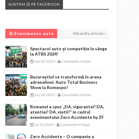
SUNTEM ȘI PE FACEBOOK
EVENIMENTE AUTO
Evenimente auto
Mai multe articole
Spectacol auto și competiție la sânge
la ATBS 2024!
-
Jun 03 2024
Constantin Hriban
Bucureștiul se transformă în arena
adrenalinei: Auto Total Business
Show la Romexpo!
-
Jun 08 2023
Constantin Hriban
Romanul a spus „DA, sigurantei! DA,
atentiei! DA, vietii!” in cadrul
evenimentului Zero Accidente by ZF
-
Jul 10 2019
Constantin Hriban
Zero Accidente – O campanie a