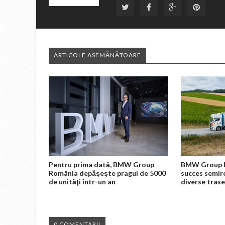
ARTICOLE ASEMĂNĂTOARE
Pentru prima dată, BMW Group
BMW Group L
România depăşeşte pragul de 5000
succes semir
de unităţi într-un an
diverse tras
0 COMENTARII