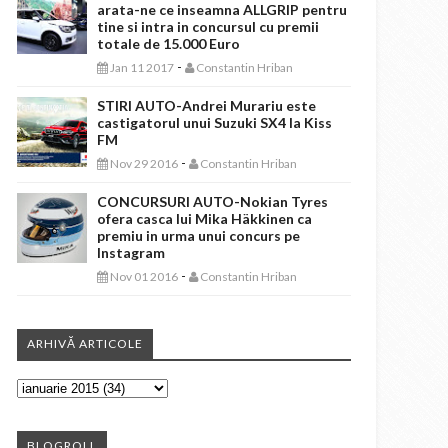
arata-ne ce inseamna ALLGRIP pentru
tine si intra in concursul cu premii
totale de 15.000 Euro
-
Jan 11 2017
Constantin Hriban
STIRI AUTO-Andrei Murariu este
castigatorul unui Suzuki SX4 la Kiss
FM
-
Nov 29 2016
Constantin Hriban
CONCURSURI AUTO-Nokian Tyres
ofera casca lui Mika Häkkinen ca
premiu in urma unui concurs pe
Instagram
-
Nov 01 2016
Constantin Hriban
ARHIVĂ ARTICOLE
BLOGROLL