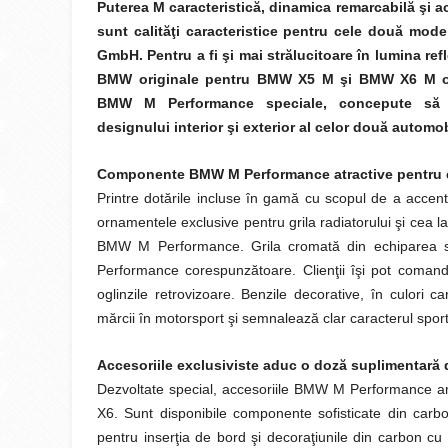
Puterea M caracteristică, dinamica remarcabilă şi 
sunt calităţi caracteristice pentru cele două m
GmbH. Pentru a fi şi mai strălucitoare în lumina ref
BMW originale pentru BMW X5 M şi BMW X6 M o
BMW M Performance speciale, concepute să p
designului interior şi exterior al celor două automob
Componente BMW M Performance atractive pentru e
Printre dotările incluse în gamă cu scopul de a acc
ornamentele exclusive pentru grila radiatorului şi cea l
BMW M Performance. Grila cromată din echiparea s
Performance corespunzătoare. Clienţii îşi pot coman
oglinzile retrovizoare. Benzile decorative, în culori c
mărcii în motorsport şi semnalează clar caracterul sport
Accesoriile exclusiviste aduc o doză suplimentară de
Dezvoltate special, accesoriile BMW M Performance am
X6. Sunt disponibile componente sofisticate din ca
pentru inserţia de bord şi decoraţiunile din carbon cu