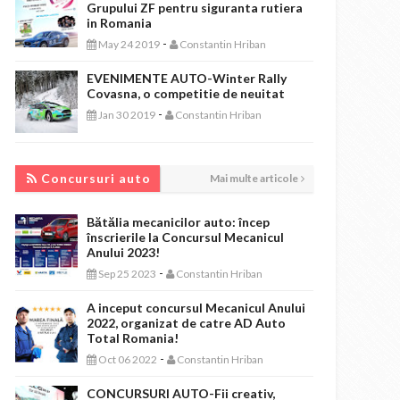
Grupului ZF pentru siguranta rutiera
in Romania
-
May 24 2019
Constantin Hriban
EVENIMENTE AUTO-Winter Rally
Covasna, o competitie de neuitat
-
Jan 30 2019
Constantin Hriban
CONCURSURI AUTO
Concursuri auto
Mai multe articole
Bătălia mecanicilor auto: încep
înscrierile la Concursul Mecanicul
Anului 2023!
-
Sep 25 2023
Constantin Hriban
A inceput concursul Mecanicul Anului
2022, organizat de catre AD Auto
Total Romania!
-
Oct 06 2022
Constantin Hriban
CONCURSURI AUTO-Fii creativ,