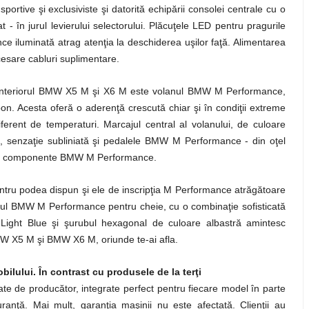
ortive şi exclusiviste şi datorită echipării consolei centrale cu o
t - în jurul levierului selectorului. Plăcuţele LED pentru pragurile
ance iluminată atrag atenţia la deschiderea uşilor faţă. Alimentarea
ecesare cabluri suplimentare.
ru interiorul BMW X5 M şi X6 M este volanul BMW M Performance,
bon. Acesta oferă o aderenţă crescută chiar şi în condiţii extreme
ferent de temperaturi. Marcajul central al volanului, de culoare
t, senzaţie subliniată şi pedalele BMW M Performance - din oţel
 alte componente BMW M Performance.
tru podea dispun şi ele de inscripţia M Performance atrăgătoare
pacul BMW M Performance pentru cheie, cu o combinaţie sofisticată
 Light Blue şi şurubul hexagonal de culoare albastră amintesc
W X5 M şi BMW X6 M, oriunde te-ai afla.
lului. În contrast cu produsele de la terţi
e de producător, integrate perfect pentru fiecare model în parte
ranţă. Mai mult, garanţia maşinii nu este afectată. Clienţii au