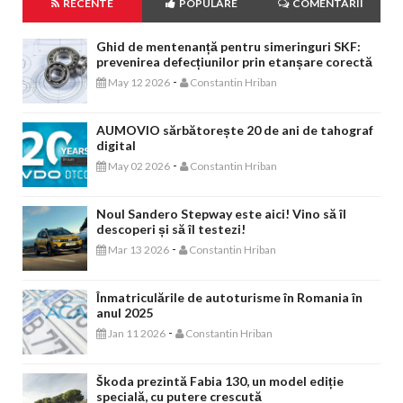
RECENTE
POPULARE
COMENTARII
Ghid de mentenanță pentru simeringuri SKF:
prevenirea defecțiunilor prin etanșare corectă
-
May 12 2026
Constantin Hriban
AUMOVIO sărbătorește 20 de ani de tahograf
digital
-
May 02 2026
Constantin Hriban
Noul Sandero Stepway este aici! Vino să îl
descoperi și să îl testezi!
-
Mar 13 2026
Constantin Hriban
Înmatriculările de autoturisme în Romania în
anul 2025
-
Jan 11 2026
Constantin Hriban
Škoda prezintă Fabia 130, un model ediție
specială, cu putere crescută