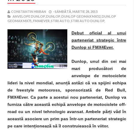
CONSTANTIN HRIBAN
-
SÂMBĂTĂ, MARTIE 28, 2015
ANVELOPE DUNLOP,
DUNLOP,
DUNLOP GEOMAX MX52,
DUNLOP
GEOMAX MX71,
FMX4EVER,
STIRI AUTO,
STIRI AUTO DUNLOP,
Debut oficial al unui
parteneriat strategic între
Dunlop
ș
i FMX4Ever.
Dunlop, unul din cei mai
mari producători de
anvelope de motociclete
lideri la nivel mondial, anun
ț
ă astăzi că va spijini echipa
de freestyle motocross, sponsorizată de Red Bull,
FMX4Ever. Ca parte a acestui nou parteneriat, Dunlop va
furniza către această echipă anvelope de motociclete off-
road cu un nivel tehnologic avansat. Ambele păr
ț
i văd în
această asociere un prim pas într-un parteneriat strategic
pe care inten
ț
ionează să îl construiească în viitor.