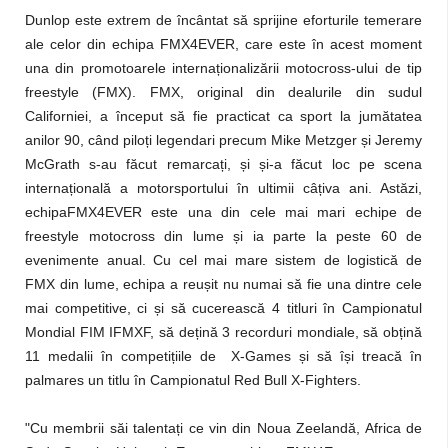
Dunlop este extrem de încântat să sprijine eforturile temerare
ale celor din echipa FMX4EVER, care este în acest moment
una din promotoarele interna
ț
ionalizării motocross-ului de tip
freestyle (FMX). FMX, original din dealurile din sudul
Californiei, a început să fie practicat ca sport la jumătatea
anilor 90, când pilo
ț
i legendari precum Mike Metzger
ș
i Jeremy
McGrath s-au făcut remarca
ț
i,
ș
i
ș
i-a făcut loc pe scena
interna
ț
ională a motorsportului în ultimii câ
ț
iva ani. Astăzi,
echipaFMX4EVER este una din cele mai mari echipe de
freestyle motocross din lume
ș
i ia parte la peste 60 de
evenimente anual. Cu cel mai mare sistem de logistică de
FMX din lume, echipa a reu
ș
it nu numai să fie una dintre cele
mai competitive, ci
ș
i să cucerească 4 titluri în Campionatul
Mondial FIM IFMXF, să de
ț
ină 3 recorduri mondiale, să ob
ț
ină
11 medalii în competi
ț
iile de X-Games
ș
i să î
ș
i treacă în
palmares un titlu în Campionatul Red Bull X-Fighters.
"Cu membrii săi talenta
ț
i ce vin din Noua Zeelandă, Africa de