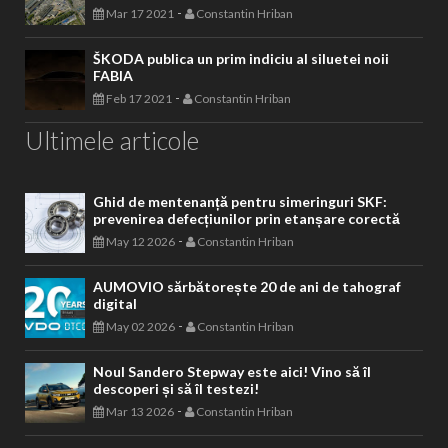
-
Mar 17 2021
Constantin Hriban
ŠKODA publica un prim indiciu al siluetei noii
FABIA
-
Feb 17 2021
Constantin Hriban
Ultimele articole
Ghid de mentenanță pentru simeringuri SKF:
prevenirea defecțiunilor prin etanșare corectă
-
May 12 2026
Constantin Hriban
AUMOVIO sărbătorește 20 de ani de tahograf
digital
-
May 02 2026
Constantin Hriban
Noul Sandero Stepway este aici! Vino să îl
descoperi și să îl testezi!
-
Mar 13 2026
Constantin Hriban