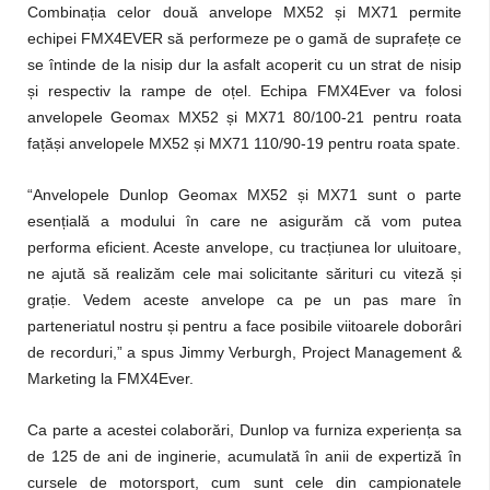
Combina
ț
ia celor două anvelope MX52
ș
i MX71 permite
echipei FMX4EVER să performeze pe o gamă de suprafe
ț
e ce
se întinde de la nisip dur la asfalt acoperit cu un strat de nisip
ș
i respectiv la rampe de o
ț
el. Echipa FMX4Ever va folosi
anvelopele Geomax MX52
ș
i MX71 80/100-21 pentru roata
fa
ț
ă
ș
i anvelopele MX52
ș
i MX71 110/90-19 pentru roata spate.
“Anvelopele Dunlop Geomax MX52
ș
i MX71 sunt o parte
esen
ț
ială a modului în care ne asigurăm că vom putea
performa eficient. Aceste anvelope, cu trac
ț
iunea lor uluitoare,
ne ajută să realizăm cele mai solicitante sărituri cu viteză
ș
i
gra
ț
ie. Vedem aceste anvelope ca pe un pas mare în
parteneriatul nostru
ș
i pentru a face posibile viitoarele doborâri
de recorduri,” a spus Jimmy Verburgh, Project Management &
Marketing la FMX4Ever.
Ca parte a acestei colabo
rări, Dunlop va furniza experien
ț
a sa
de 125 de ani de inginerie, acumulată în anii de expertiză în
cursele de motorsport, cum sunt cele din campionatele