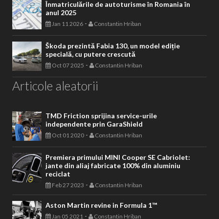
Înmatriculările de autoturisme în Romania în
anul 2025
-
Jan 11 2026
Constantin Hriban
Škoda prezintă Fabia 130, un model ediție
specială, cu putere crescută
-
Oct 07 2025
Constantin Hriban
Articole aleatorii
TMD Friction sprijina service-urile
independente prin GaraShield
-
Oct 01 2020
Constantin Hriban
Premiera primului MINI Cooper SE Cabriolet:
jante din aliaj fabricate 100% din aluminiu
reciclat
-
Feb 27 2023
Constantin Hriban
Aston Martin revine in Formula 1™
-
Jan 05 2021
Constantin Hriban