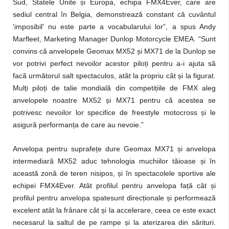
Sud, Statele Unite
ș
i Europa, echipa FMX4Ever, care are
sediul central în Belgia, demonstrează constant că cuvântul
'imposibil' nu este parte a vocabularului lor”, a spus Andy
Marfleet, Marketing Manager Dunlop Motorcycle EMEA. “Sunt
convins că anvelopele Geomax MX52
ș
i MX71 de la Dunlop se
vor potrivi perfect nevoilor acestor pilo
ț
i pentru a-i ajuta să
facă următorul salt spectaculos, atât la propriu cât
ș
i la figurat.
Mul
ț
i pilo
ț
i de talie mondială din competi
ț
iile de FMX aleg
anvelopele noastre MX52
ș
i MX71 pentru că acestea se
potrivesc nevoilor lor specifice de freestyle motocross
ș
i le
asigură performan
ț
a de care au nevoie.”
Anvelopa pentru suprafe
ț
e dure Geomax MX71
ș
i anvelopa
intermediară MX52 aduc tehnologia muchiilor tăioase
ș
i în
această zonă de teren nisipos,
ș
i în spectacolele sportive ale
echipei FMX4Ever. Atât profilul pentru anvelopa fa
ț
ă cât
ș
i
profilul pentru anvelopa spatesunt direc
ț
ionale
ș
i performează
excelent atât la frânare cât
ș
i la accelerare, ceea ce este exact
necesarul la saltul de pe rampe
ș
i la aterizarea din sărituri.