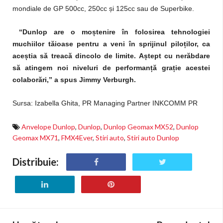
mondiale de GP 500cc, 250cc
ș
i 125cc sau de Superbike.
“Dunlop are o mo
ș
tenire în folosirea tehnologiei
muchiilor tăioase pentru a veni în sprijinul pilo
ț
ilor, ca
ace
ș
tia să treacă dincolo de limite. A
ș
tept cu nerăbdare
să atingem noi niveluri de performan
ț
ă gra
ț
ie acestei
colaborări,” a spus Jimmy Verburgh.
Sursa: Izabella Ghita, PR Managing Partner INKCOMM PR
Anvelope Dunlop
,
Dunlop
,
Dunlop Geomax MX52
,
Dunlop
Geomax MX71
,
FMX4Ever
,
Stiri auto
,
Stiri auto Dunlop
Distribuie: