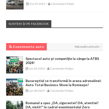
-
Oct 07 2025
Constantin Hriban
SUNTEM ȘI PE FACEBOOK
EVENIMENTE AUTO
Evenimente auto
Mai multe articole
Spectacol auto și competiție la sânge la ATBS
2024!
-
Jun 03 2024
Constantin Hriban
Bucureștiul se transformă în arena adrenalinei:
Auto Total Business Show la Romexpo!
-
Jun 08 2023
Constantin Hriban
Romanul a spus „DA, sigurantei! DA, atentiei!
DA, vietii!” in cadrul evenimentului Zero