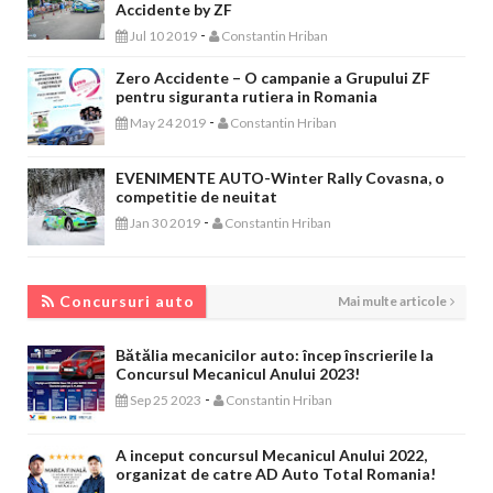
Accidente by ZF
-
Jul 10 2019
Constantin Hriban
Zero Accidente – O campanie a Grupului ZF
pentru siguranta rutiera in Romania
-
May 24 2019
Constantin Hriban
EVENIMENTE AUTO-Winter Rally Covasna, o
competitie de neuitat
-
Jan 30 2019
Constantin Hriban
CONCURSURI AUTO
Concursuri auto
Mai multe articole
Bătălia mecanicilor auto: încep înscrierile la
Concursul Mecanicul Anului 2023!
-
Sep 25 2023
Constantin Hriban
A inceput concursul Mecanicul Anului 2022,
organizat de catre AD Auto Total Romania!