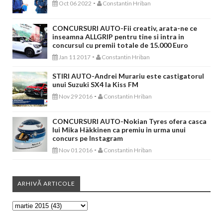
-
Oct 06 2022
Constantin Hriban
CONCURSURI AUTO-Fii creativ, arata-ne ce
inseamna ALLGRIP pentru tine si intra in
concursul cu premii totale de 15.000 Euro
-
Jan 11 2017
Constantin Hriban
STIRI AUTO-Andrei Murariu este castigatorul
unui Suzuki SX4 la Kiss FM
-
Nov 29 2016
Constantin Hriban
CONCURSURI AUTO-Nokian Tyres ofera casca
lui Mika Häkkinen ca premiu in urma unui
concurs pe Instagram
-
Nov 01 2016
Constantin Hriban
ARHIVĂ ARTICOLE