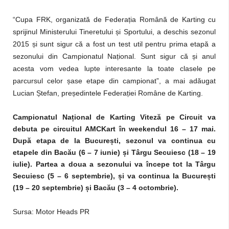
“Cupa FRK, organizată de Federația Română de Karting cu
sprijinul Ministerului Tineretului și Sportului, a deschis sezonul
2015 și sunt sigur că a fost un test util pentru prima etapă a
sezonului din Campionatul Național. Sunt sigur că și anul
acesta vom vedea lupte interesante la toate clasele pe
parcursul celor șase etape din campionat”, a mai adăugat
Lucian Ștefan, președintele Federației Române de Karting.
Campionatul Na
ț
ional de Karting Viteză pe Circuit va
debuta pe circuitul AMCKart în weekendul 16 – 17 mai.
După etapa de la Bucure
ș
ti, sezonul va continua cu
etapele din Bacău (6 – 7 iunie)
ș
i Târgu Secuiesc (18 – 19
iulie). Partea a doua a sezonului va începe tot la Târgu
Secuiesc (5 – 6 septembrie),
ș
i va continua la Bucure
ș
ti
(19 – 20 septembrie)
ș
i Bacău (3 – 4 octombrie).
Sursa: Motor Heads PR