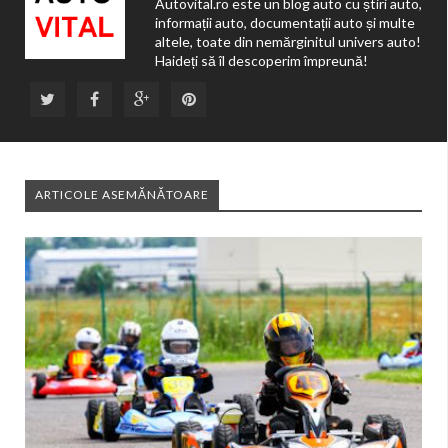
Autovital.ro este un blog auto cu știri auto,
informații auto, documentații auto și multe
altele, toate din nemărginitul univers auto!
Haideți să îl descoperim împreună!
ARTICOLE ASEMĂNĂTOARE