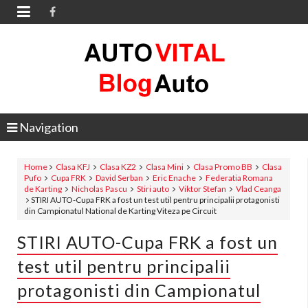

Navigation
Home
Clasa KFJ
Clasa KZ2
Clasa Mini
Clasa Promo BB
Clasa
Pufo
Cupa FRK
David Serban
Eric Enache
Federatia Romana
de Karting
Nicholas Pascu
Stiri auto
Viktor Stefan
Vlad Ceanga
STIRI AUTO-Cupa FRK a fost un test util pentru principalii protagonisti
din Campionatul National de Karting Viteza pe Circuit
STIRI AUTO-Cupa FRK a fost un
test util pentru principalii
protagonisti din Campionatul