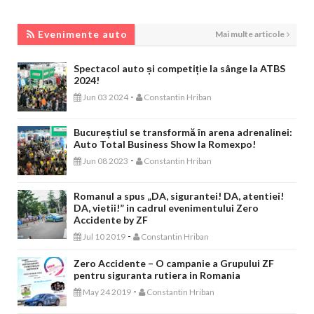
EVENIMENTE AUTO
Evenimente auto
Mai multe articole
Spectacol auto și competiție la sânge la ATBS
2024!
-
Jun 03 2024
Constantin Hriban
Bucureștiul se transformă în arena adrenalinei:
Auto Total Business Show la Romexpo!
-
Jun 08 2023
Constantin Hriban
Romanul a spus „DA, sigurantei! DA, atentiei!
DA, vietii!” in cadrul evenimentului Zero
Accidente by ZF
-
Jul 10 2019
Constantin Hriban
Zero Accidente – O campanie a Grupului ZF
pentru siguranta rutiera in Romania
-
May 24 2019
Constantin Hriban