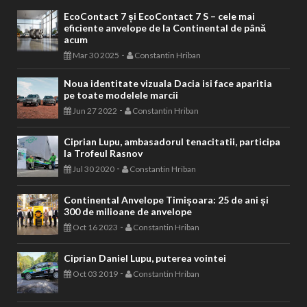
EcoContact 7 și EcoContact 7 S – cele mai
eficiente anvelope de la Continental de până
acum
-
Mar 30 2025
Constantin Hriban
Noua identitate vizuala Dacia isi face aparitia
pe toate modelele marcii
-
Jun 27 2022
Constantin Hriban
Ciprian Lupu, ambasadorul tenacitatii, participa
la Trofeul Rasnov
-
Jul 30 2020
Constantin Hriban
Continental Anvelope Timișoara: 25 de ani și
300 de milioane de anvelope
-
Oct 16 2023
Constantin Hriban
Ciprian Daniel Lupu, puterea vointei
-
Oct 03 2019
Constantin Hriban