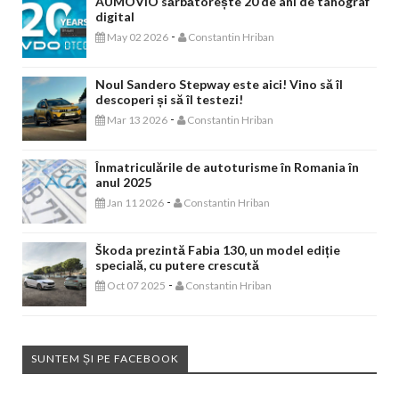
AUMOVIO sărbătorește 20 de ani de tahograf
digital
-
May 02 2026
Constantin Hriban
Noul Sandero Stepway este aici! Vino să îl
descoperi și să îl testezi!
-
Mar 13 2026
Constantin Hriban
Înmatriculările de autoturisme în Romania în
anul 2025
-
Jan 11 2026
Constantin Hriban
Škoda prezintă Fabia 130, un model ediție
specială, cu putere crescută
-
Oct 07 2025
Constantin Hriban
SUNTEM ȘI PE FACEBOOK