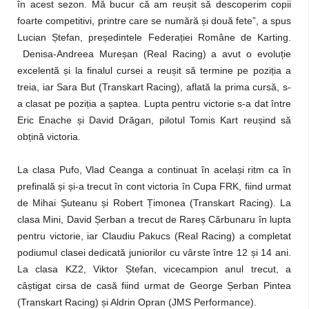
în acest sezon. Mă bucur că am reușit să descoperim copii
foarte competitivi, printre care se numără și două fete”, a spus
Lucian Ștefan, președintele Federației Române de Karting.
Denisa-Andreea Mureșan (Real Racing) a avut o evoluție
excelentă și la finalul cursei a reușit să termine pe poziția a
treia, iar Sara But (Transkart Racing), aflată la prima cursă, s-
a clasat pe poziția a șaptea. Lupta pentru victorie s-a dat între
Eric Enache și David Drăgan, pilotul Tomis Kart reușind să
obțină victoria.
La clasa Pufo, Vlad Ceanga a continuat în același ritm ca în
prefinală și și-a trecut în cont victoria în Cupa FRK, fiind urmat
de Mihai Șuteanu și Robert Țimonea (Transkart Racing). La
clasa Mini, David Șerban a trecut de Rareș Cărbunaru în lupta
pentru victorie, iar Claudiu Pakucs (Real Racing) a completat
podiumul clasei dedicată juniorilor cu vârste între 12 și 14 ani.
La clasa KZ2, Viktor Ștefan, vicecampion anul trecut, a
câștigat cirsa de casă fiind urmat de George Șerban Pintea
(Transkart Racing) și Aldrin Opran (JMS Performance).