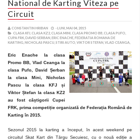
National de Karting Viteza pe
Circuit
CONSTANTIN HRIBAN
-
LUNI, MAI 04, 2015
CLASA KFJ,
CLASA KZ2,
CLASA MINI,
CLASA PROMO BB,
CLASA PUFO,
CUPA FRK,
DAVID SERBAN,
ERIC ENACHE,
FEDERATIA ROMANA DE
KARTING,
NICHOLAS PASCU,
STIRI AUTO,
VIKTOR STEFAN,
VLAD CEANGA,
Eric Enache la clasa
Promo BB, Vlad Ceanga la
clasa Pufo, David
Ș
erban
la clasa Mini, Nicholas
Pascu la clasa KFJ
ș
i
Viktor
Ș
tefan la clasa KZ2
au fost câ
ș
tigorii Cupei
FRK, prima competi
ț
ie organizată de Federa
ț
ia Română de
Karting în 2015.
Sezonul 2015 la karting a început, în acest weekend pe
circuitul Skat Kart din Târgu Secuiesc, cu o nouă ediție a