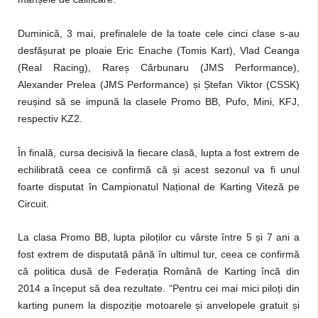
Duminică, 3 mai, prefinalele de la toate cele cinci clase s-au
desfășurat pe ploaie Eric Enache (Tomis Kart), Vlad Ceanga
(Real Racing), Rareș Cărbunaru (JMS Performance),
Alexander Prelea (JMS Performance) și Ștefan Viktor (CSSK)
reușind să se impună la clasele Promo BB, Pufo, Mini, KFJ,
respectiv KZ2.
În finală, cursa decisivă la fiecare clasă, lupta a fost extrem de
echilibrată ceea ce confirmă că și acest sezonul va fi unul
foarte disputat în Campionatul Național de Karting Viteză pe
Circuit.
La clasa Promo BB, lupta piloților cu vârste între 5 și 7 ani a
fost extrem de disputată până în ultimul tur, ceea ce confirmă
că politica dusă de Federația Română de Karting încă din
2014 a început să dea rezultate. “Pentru cei mai mici piloți din
karting punem la dispoziție motoarele și anvelopele gratuit și