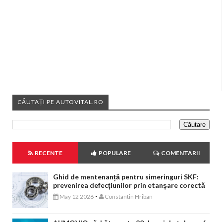
CĂUTAȚI PE AUTOVITAL.RO
RECENTE
POPULARE
COMENTARII
Ghid de mentenanță pentru simeringuri SKF:
prevenirea defecțiunilor prin etanșare corectă
-
May 12 2026
Constantin Hriban