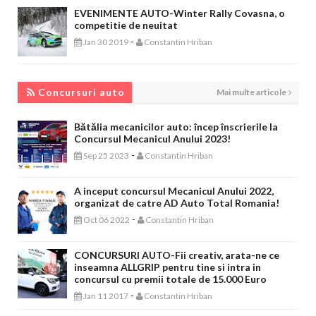
EVENIMENTE AUTO-Winter Rally Covasna, o
competitie de neuitat
-
Jan 30 2019
Constantin Hriban
CONCURSURI AUTO
Concursuri auto
Mai multe articole
Bătălia mecanicilor auto: încep înscrierile la
Concursul Mecanicul Anului 2023!
-
Sep 25 2023
Constantin Hriban
A inceput concursul Mecanicul Anului 2022,
organizat de catre AD Auto Total Romania!
-
Oct 06 2022
Constantin Hriban
CONCURSURI AUTO-Fii creativ, arata-ne ce
inseamna ALLGRIP pentru tine si intra in
concursul cu premii totale de 15.000 Euro
-
Jan 11 2017
Constantin Hriban