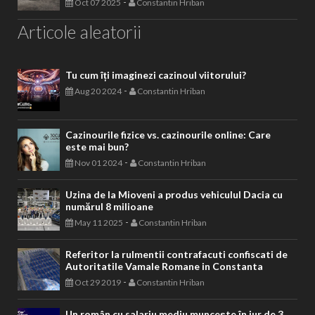
-
Oct 07 2025
Constantin Hriban
Articole aleatorii
Tu cum îți imaginezi cazinoul viitorului?
-
Aug 20 2024
Constantin Hriban
Cazinourile fizice vs. cazinourile online: Care
este mai bun?
-
Nov 01 2024
Constantin Hriban
Uzina de la Mioveni a produs vehiculul Dacia cu
numărul 8 milioane
-
May 11 2025
Constantin Hriban
Referitor la rulmentii contrafacuti confiscati de
Autoritatile Vamale Romane in Constanta
-
Oct 29 2019
Constantin Hriban
Un român cu salariu mediu muncește în jur de 3