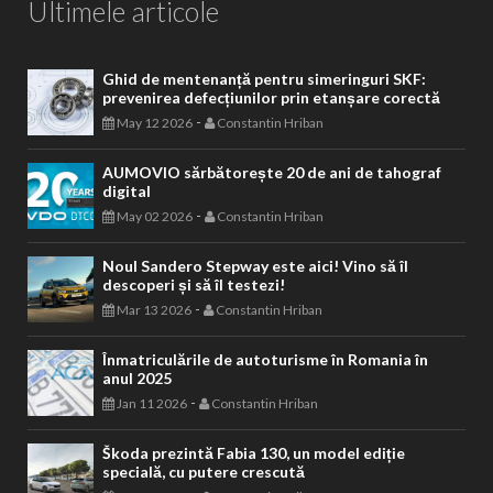
Ultimele articole
Ghid de mentenanță pentru simeringuri SKF:
prevenirea defecțiunilor prin etanșare corectă
-
May 12 2026
Constantin Hriban
AUMOVIO sărbătorește 20 de ani de tahograf
digital
-
May 02 2026
Constantin Hriban
Noul Sandero Stepway este aici! Vino să îl
descoperi și să îl testezi!
-
Mar 13 2026
Constantin Hriban
Înmatriculările de autoturisme în Romania în
anul 2025
-
Jan 11 2026
Constantin Hriban
Škoda prezintă Fabia 130, un model ediție
specială, cu putere crescută