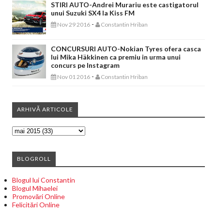
STIRI AUTO-Andrei Murariu este castigatorul
unui Suzuki SX4 la Kiss FM
-
Nov 29 2016
Constantin Hriban
CONCURSURI AUTO-Nokian Tyres ofera casca
lui Mika Häkkinen ca premiu in urma unui
concurs pe Instagram
-
Nov 01 2016
Constantin Hriban
ARHIVĂ ARTICOLE
BLOGROLL
Blogul lui Constantin
Blogul Mihaelei
Promovări Online
Felicitări Online