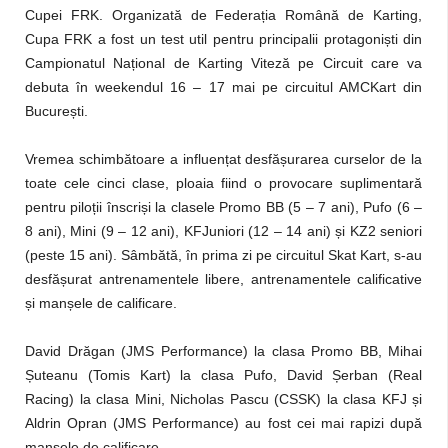
Cupei FRK. Organizată de Federația Română de Karting,
Cupa FRK a fost un test util pentru principalii protagoniști din
Campionatul Național de Karting Viteză pe Circuit care va
debuta în weekendul 16 – 17 mai pe circuitul AMCKart din
București.
Vremea schimbătoare a influențat desfășurarea curselor de la
toate cele cinci clase, ploaia fiind o provocare suplimentară
pentru piloții înscriși la clasele Promo BB (5 – 7 ani), Pufo (6 –
8 ani), Mini (9 – 12 ani), KFJuniori (12 – 14 ani) și KZ2 seniori
(peste 15 ani). Sâmbătă, în prima zi pe circuitul Skat Kart, s-au
desfășurat antrenamentele libere, antrenamentele calificative
și manșele de calificare.
David Drăgan (JMS Performance) la clasa Promo BB, Mihai
Șuteanu (Tomis Kart) la clasa Pufo, David Șerban (Real
Racing) la clasa Mini, Nicholas Pascu (CSSK) la clasa KFJ și
Aldrin Opran (JMS Performance) au fost cei mai rapizi după
manșele de calificare.