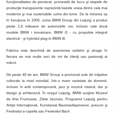
funcţionalitatea de pionierat: procesele de lucru şi etapele de
producţie transparente reprezintă bazele uneia dintre cele mai
moderne şi mai sustenabile uzine din lume. De la intrarea sa
în funcţiune în 2005, uzina BMW Group din Leipzig a produs
peste 1,6 milioane de automobile noi, inclusiv cele două
modele BMW i inovatoare, BMW i3 - cu propulsie integral
electrică - şi hybridul plug-in BMW i8.
Fabrica este deschisă de asemenea vizitelor şi atrage în
fiecare an mai multe zeci de mii de clienţi sau pasionaţi ai
mărcii.
De peste 40 de ani, BMW Group a promovat sute de iniţiative
culturale la nivel mondial, într-o mare varietate de domenii,
inclusiv în artă contemporană, jazz şi muzică clasică, dar şi
design şi arhitectură. În oraşul Leipzig, BMW susţine Muzeul
de Arte Frumoase, Zilele Jazzului, Programul Leipzig pentru
Artişti Internaţionali, Kunstareal Baumwollspinnerei, precum şi
Festivalul a-capella sau Festivalul Bach.