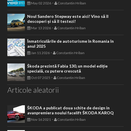
-
May 02 2026
Constantin Hriban
Noul Sandero Stepway este aici! Vino să îl
descoperi și să îl testezi!
-
Mar 13 2026
Constantin Hriban
Înmatriculările de autoturisme în Romania în
anul 2025
-
Jan 11 2026
Constantin Hriban
Škoda prezintă Fabia 130, un model ediție
specială, cu putere crescută
-
Oct 07 2025
Constantin Hriban
Articole aleatorii
ŠKODA a publicat doua schite de design in
avanpremiera noului facelift ŠKODA KAROQ
-
Nov 16 2021
Constantin Hriban