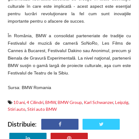
culturale în care este implicată - acest aspect este esenţial
pentru lucrări revoluţionare la fel cum sunt inovaţiile
importante pentru o afacere de succes.
În România, BMW a consolidat parteneriate de tradiţie cu
Festivalul de muzică de cameră SoNoRo, Les Films de
Cannes à Bucarest, Festivalul Dakino sau Anonimul, precum şi
Bienala de Gravură Experimentală. La nivel naţional, partenerii
BMW susţin o gamă largă de proiecte culturale, aşa cum este
Festivalul de Teatru de la Sibiu.
Sursa: BMW Romania
10 ani
,
4 Cilindri
,
BMW
,
BMW Group
,
Karl Schwanzer
,
Leipzig
,
Stiri auto
,
Stiri auto BMW
Distribuie: