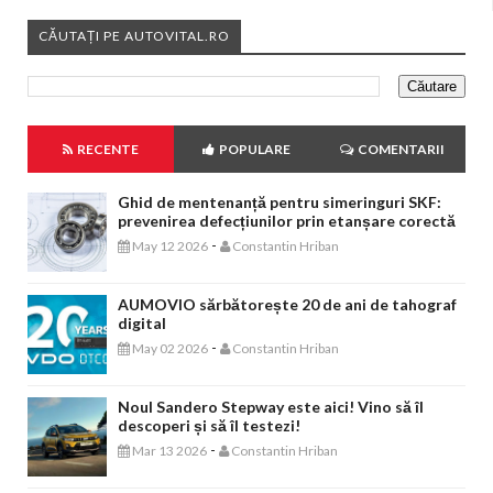
CĂUTAȚI PE AUTOVITAL.RO
RECENTE
POPULARE
COMENTARII
Ghid de mentenanță pentru simeringuri SKF:
prevenirea defecțiunilor prin etanșare corectă
-
May 12 2026
Constantin Hriban
AUMOVIO sărbătorește 20 de ani de tahograf
digital
-
May 02 2026
Constantin Hriban
Noul Sandero Stepway este aici! Vino să îl
descoperi și să îl testezi!
-
Mar 13 2026
Constantin Hriban