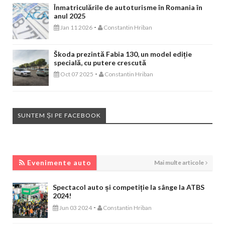
Înmatriculările de autoturisme în Romania în
anul 2025
-
Jan 11 2026
Constantin Hriban
Škoda prezintă Fabia 130, un model ediție
specială, cu putere crescută
-
Oct 07 2025
Constantin Hriban
SUNTEM ȘI PE FACEBOOK
EVENIMENTE AUTO
Evenimente auto
Mai multe articole
Spectacol auto și competiție la sânge la ATBS
2024!
-
Jun 03 2024
Constantin Hriban