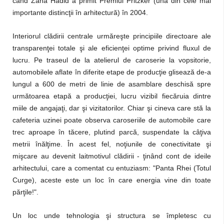
când Zaha Hadid a primit Premiul Pritzker (una din cele mai
importante distincţii în arhitectură) în 2004.
Interiorul clădirii centrale urmăreşte principiile directoare ale
transparenţei totale şi ale eficienţei optime privind fluxul de
lucru. Pe traseul de la atelierul de caroserie la vopsitorie,
automobilele aflate în diferite etape de producţie glisează de-a
lungul a 600 de metri de linie de asamblare deschisă spre
următoarea etapă a producţiei, lucru vizibil fiecăruia dintre
miile de angajaţi, dar şi vizitatorilor. Chiar şi cineva care stă la
cafeteria uzinei poate observa caroseriile de automobile care
trec aproape în tăcere, plutind parcă, suspendate la câţiva
metrii înălţime. În acest fel, noţiunile de conectivitate şi
mişcare au devenit laitmotivul clădirii - ţinând cont de ideile
arhitectului, care a comentat cu entuziasm: "Panta Rhei (Totul
Curge), aceste este un loc în care energia vine din toate
părţile!".
Un loc unde tehnologia şi structura se împletesc cu