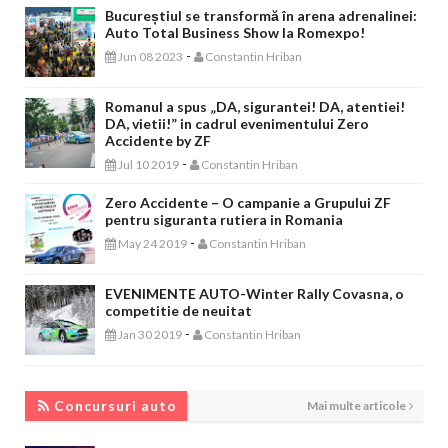
Bucureștiul se transformă în arena adrenalinei:
Auto Total Business Show la Romexpo!
-
Jun 08 2023
Constantin Hriban
Romanul a spus „DA, sigurantei! DA, atentiei!
DA, vietii!” in cadrul evenimentului Zero
Accidente by ZF
-
Jul 10 2019
Constantin Hriban
Zero Accidente – O campanie a Grupului ZF
pentru siguranta rutiera in Romania
-
May 24 2019
Constantin Hriban
EVENIMENTE AUTO-Winter Rally Covasna, o
competitie de neuitat
-
Jan 30 2019
Constantin Hriban
CONCURSURI AUTO
Concursuri auto
Mai multe articole