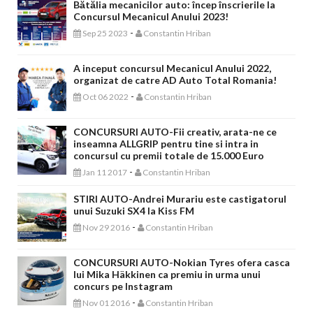
Bătălia mecanicilor auto: încep înscrierile la
Concursul Mecanicul Anului 2023!
-
Sep 25 2023
Constantin Hriban
A inceput concursul Mecanicul Anului 2022,
organizat de catre AD Auto Total Romania!
-
Oct 06 2022
Constantin Hriban
CONCURSURI AUTO-Fii creativ, arata-ne ce
inseamna ALLGRIP pentru tine si intra in
concursul cu premii totale de 15.000 Euro
-
Jan 11 2017
Constantin Hriban
STIRI AUTO-Andrei Murariu este castigatorul
unui Suzuki SX4 la Kiss FM
-
Nov 29 2016
Constantin Hriban
CONCURSURI AUTO-Nokian Tyres ofera casca
lui Mika Häkkinen ca premiu in urma unui
concurs pe Instagram
-
Nov 01 2016
Constantin Hriban