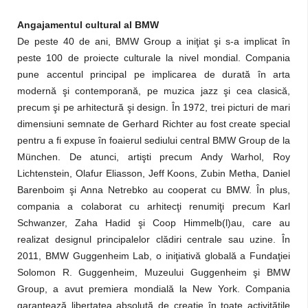
Angajamentul cultural al BMW
De peste 40 de ani, BMW Group a iniţiat şi s-a implicat în
peste 100 de proiecte culturale la nivel mondial. Compania
pune accentul principal pe implicarea de durată în arta
modernă şi contemporană, pe muzica jazz şi cea clasică,
precum şi pe arhitectură şi design. În 1972, trei picturi de mari
dimensiuni semnate de Gerhard Richter au fost create special
pentru a fi expuse în foaierul sediului central BMW Group de la
München. De atunci, artişti precum Andy Warhol, Roy
Lichtenstein, Olafur Eliasson, Jeff Koons, Zubin Metha, Daniel
Barenboim şi Anna Netrebko au cooperat cu BMW. În plus,
compania a colaborat cu arhitecţi renumiţi precum Karl
Schwanzer, Zaha Hadid şi Coop Himmelb(l)au, care au
realizat designul principalelor clădiri centrale sau uzine. În
2011, BMW Guggenheim Lab, o iniţiativă globală a Fundaţiei
Solomon R. Guggenheim, Muzeului Guggenheim şi BMW
Group, a avut premiera mondială la New York. Compania
garantează libertatea absolută de creaţie în toate activităţile