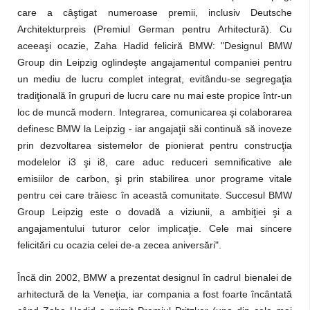
care a câştigat numeroase premii, inclusiv Deutsche
Architekturpreis (Premiul German pentru Arhitectură). Cu
aceeaşi ocazie, Zaha Hadid feliciră BMW: "Designul BMW
Group din Leipzig oglindeşte angajamentul companiei pentru
un mediu de lucru complet integrat, evitându-se segregaţia
tradiţională în grupuri de lucru care nu mai este propice într-un
loc de muncă modern. Integrarea, comunicarea şi colaborarea
definesc BMW la Leipzig - iar angajaţii săi continuă să inoveze
prin dezvoltarea sistemelor de pionierat pentru construcţia
modelelor i3 şi i8, care aduc reduceri semnificative ale
emisiilor de carbon, şi prin stabilirea unor programe vitale
pentru cei care trăiesc în această comunitate. Succesul BMW
Group Leipzig este o dovadă a viziunii, a ambiţiei şi a
angajamentului tuturor celor implicaţie. Cele mai sincere
felicitări cu ocazia celei de-a zecea aniversări".
Încă din 2002, BMW a prezentat designul în cadrul bienalei de
arhitectură de la Veneţia, iar compania a fost foarte încântată