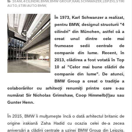
10 ANI,
4 CILINDRI,
BMW,
BMW GROUP,
KARL SCHWANZER,
LEIPZIG,
STIRI
AUTO,
STIRI AUTO BMW,
În 1973, Karl Schwanzer a realizat,
pentru BMW, designul structurii "4
cilindri" din München, astfel că a
creat unul dintre cele mai
frumoase sedii centrale de
companie din lume. Recent, în
2013, clădirea a fost votată în Top
10 al "Celor mai bune clădiri de
companie din lume". De atunci,
BMW Group a creat o tradiţie a
colaborărilor cu arhitecţi renumiţi printre care s-au
numărat Sir Nicholas Grimshaw, Coop Himmelb(l)au sau
Gunter Henn.
În 2015, BMW îi mulţumeşte încă o dată arhitectul britanic de
origine irakiană Zaha Hadid cu ocazia celei de-a zecea
aniversări a clădirii centrale a uzinei BMW Group din Leipzig,