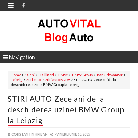

Navigation
Home
10 ani
4 Cilindri
BMW
BMW Group
Karl Schwanzer
Leipzig
Stiri auto
Stiri auto BMW
STIRI AUTO-Zece ani de la
deschiderea uzinei BMW Group la Leipzig
STIRI AUTO-Zece ani de la
deschiderea uzinei BMW Group
la Leipzig
CONSTANTIN HRIBAN
-
VINERI, IUNIE 05, 2015