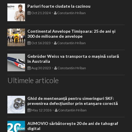
Pariuri foarte ciudate la cazinou
-
Oct 21 2024
Constantin Hriban
Continental Anvelope Timișoara: 25 de ani și
300 de milioane de anvelope
-
Oct 16 2023
Constantin Hriban
Gebrüder Weiss va transporta o mașină solară
în Australia
-
Aug 30 2023
Constantin Hriban
Ultimele articole
Ghid de mentenanță pentru simeringuri SKF:
prevenirea defecțiunilor prin etanșare corectă
-
May 12 2026
Constantin Hriban
AUMOVIO sărbătorește 20 de ani de tahograf
digital