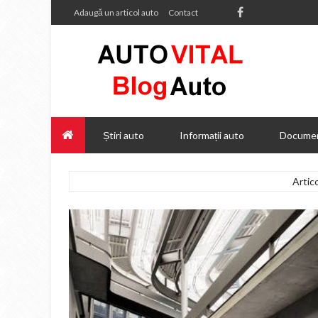
Adaugă un articol auto
Contact
Știri auto
Informații auto
Documen
Artic