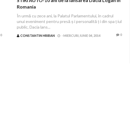
STIRI AUTO-10 ani de la lansarea Dacia Logan in
Romania
În urmă cu zece ani, la Palatul Parlamentului, în cadrul
unui eveniment pentru presă ș i personalită ț i din spa ț iul
public, Dacia lans...
0
0
CONSTANTIN HRIBAN
-
MIERCURI, IUNIE 04, 2014