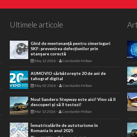
Ultimele articole
Art
Ghid de mentenanță pentru simeringuri
SKF: prevenirea defecțiunilor prin
etanșare corectă
-
May 12 2026
Constantin Hriban
AUMOVIO sărbătorește 20 de ani de
tahograf digital
-
May 02 2026
Constantin Hriban
Noul Sandero Stepway este aici! Vino să îl
descoperi și să îl testezi!
-
Mar 13 2026
Constantin Hriban
Înmatriculările de autoturisme în
Romania în anul 2025