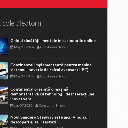
icole aleatorii
Ghidul sănătății mentale în cazinourile online
-
May 27 2024
Constantin Hriban
Continental implementează pentru mașină
sistemul inovativ de calcul avansat (HPC)
-
May 27 2024
Constantin Hriban
Continental prezintă o mașină
demonstrativă cu tehnologii de interacțiune
inovatoare
-
Jan 07 2025
Constantin Hriban
Noul Sandero Stepway este aici! Vino să îl
descoperi și să îl testezi!