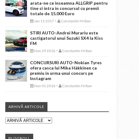
arata-ne ce inseamna ALLGRIP pentru
tine si intra in concursul cu premii
totale de 15.000 Euro
-
Jan 11 2017
Constantin Hriban
STIRI AUTO-Andrei Murariu este
castigatorul unui Suzuki SX4 la Kiss
FM
-
Nov 29 2016
Constantin Hriban
CONCURSURI AUTO-Nokian Tyres
ofera casca lui Mika Häkkinen ca
premiu in urma unui concurs pe
Instagram
-
Nov 01 2016
Constantin Hriban
ARHIVĂ ARTICOLE
BLOGROLL