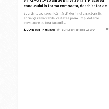
STIRI AUTO-10 ani de BMW Seria 1: Placerea
condusului in forma compacta, deschizator de
drum pentru BMW EfficientDynamics
Sportivitatea specifică mărcii, designul caracteristic,
eficienţa remarcabilă, calitatea premium şi dotările
inovatoare au fost factorii ...
CONSTANTIN HRIBAN
-
LUNI, SEPTEMBRIE 22, 2014