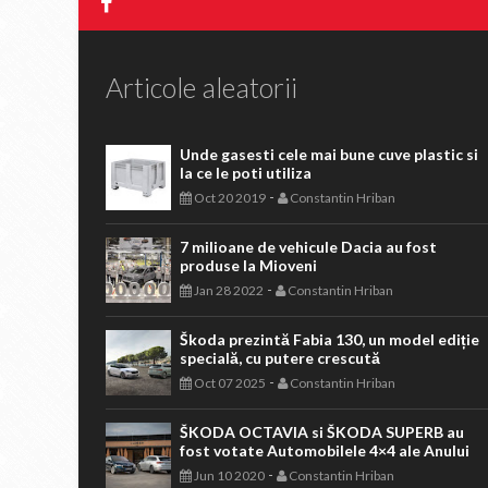
Articole aleatorii
Unde gasesti cele mai bune cuve plastic si
la ce le poti utiliza
-
Oct 20 2019
Constantin Hriban
7 milioane de vehicule Dacia au fost
produse la Mioveni
-
Jan 28 2022
Constantin Hriban
Škoda prezintă Fabia 130, un model ediție
specială, cu putere crescută
-
Oct 07 2025
Constantin Hriban
ŠKODA OCTAVIA si ŠKODA SUPERB au
fost votate Automobilele 4×4 ale Anului
-
Jun 10 2020
Constantin Hriban