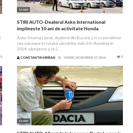
10 ANI
STIRI AUTO-Dealerul Asko International
implineste 10 ani de activitate Honda
l
Asko Interna ț ional, dealerul din Bucure ș ti cu ponderea
cea mai mare în totalul vânzărilor mărcii în România în
2014, sărbătore ș te î...
0
0
CONSTANTIN HRIBAN
-
VINERI, NOIEMBRIE 07, 2014
10 ANI