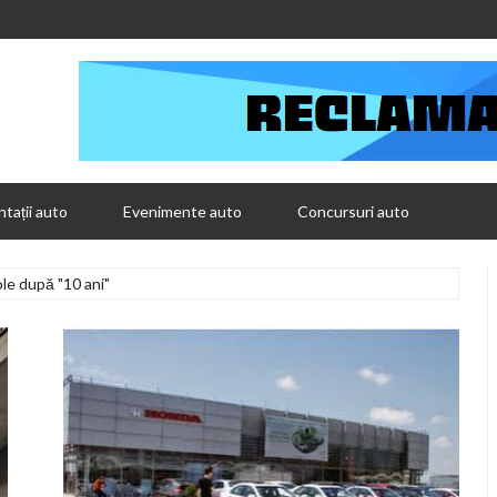
tații auto
Evenimente auto
Concursuri auto
ole după "10 ani"