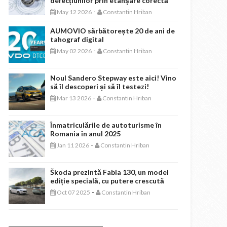
defecțiunilor prin etanșare corectă
-
May 12 2026
Constantin Hriban
AUMOVIO sărbătorește 20 de ani de
tahograf digital
-
May 02 2026
Constantin Hriban
Noul Sandero Stepway este aici! Vino
să îl descoperi și să îl testezi!
-
Mar 13 2026
Constantin Hriban
Înmatriculările de autoturisme în
Romania în anul 2025
-
Jan 11 2026
Constantin Hriban
Škoda prezintă Fabia 130, un model
ediție specială, cu putere crescută
-
Oct 07 2025
Constantin Hriban