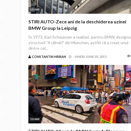
10 ANI
STIRI AUTO-Zece ani de la deschiderea uzinei
BMW Group la Leipzig
În 1973, Karl Schwanzer a realizat, pentru BMW, designu
structurii "4 cilindri" din München, astfel că a creat unul
dintre cel...
CONSTANTIN HRIBAN
-
VINERI, IUNIE 05, 2015
10 ANI