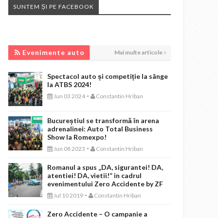
SUNTEM ȘI PE FACEBOOK
EVENIMENTE AUTO
Evenimente auto
Mai multe articole
Spectacol auto și competiție la sânge
la ATBS 2024!
-
Jun 03 2024
Constantin Hriban
Bucureștiul se transformă în arena
adrenalinei: Auto Total Business
Show la Romexpo!
-
Jun 08 2023
Constantin Hriban
Romanul a spus „DA, sigurantei! DA,
atentiei! DA, vietii!” in cadrul
evenimentului Zero Accidente by ZF
-
Jul 10 2019
Constantin Hriban
Zero Accidente – O campanie a