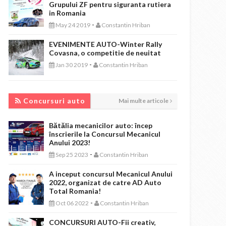
Grupului ZF pentru siguranta rutiera
in Romania
-
May 24 2019
Constantin Hriban
EVENIMENTE AUTO-Winter Rally
Covasna, o competitie de neuitat
-
Jan 30 2019
Constantin Hriban
CONCURSURI AUTO
Concursuri auto
Mai multe articole
Bătălia mecanicilor auto: încep
înscrierile la Concursul Mecanicul
Anului 2023!
-
Sep 25 2023
Constantin Hriban
A inceput concursul Mecanicul Anului
2022, organizat de catre AD Auto
Total Romania!
-
Oct 06 2022
Constantin Hriban
CONCURSURI AUTO-Fii creativ,