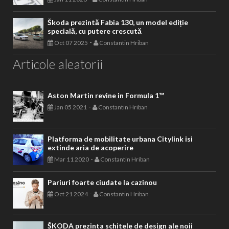
Škoda prezintă Fabia 130, un model ediție
specială, cu putere crescută
-
Oct 07 2025
Constantin Hriban
Articole aleatorii
Aston Martin revine in Formula 1™
-
Jan 05 2021
Constantin Hriban
Platforma de mobilitate urbana Citylink isi
extinde aria de acoperire
-
Mar 11 2020
Constantin Hriban
Pariuri foarte ciudate la cazinou
-
Oct 21 2024
Constantin Hriban
ŠKODA prezinta schitele de design ale noii