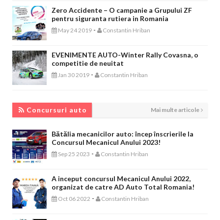
Zero Accidente – O campanie a Grupului ZF
pentru siguranta rutiera in Romania
-
May 24 2019
Constantin Hriban
EVENIMENTE AUTO-Winter Rally Covasna, o
competitie de neuitat
-
Jan 30 2019
Constantin Hriban
CONCURSURI AUTO
Concursuri auto
Mai multe articole
Bătălia mecanicilor auto: încep înscrierile la
Concursul Mecanicul Anului 2023!
-
Sep 25 2023
Constantin Hriban
A inceput concursul Mecanicul Anului 2022,
organizat de catre AD Auto Total Romania!
-
Oct 06 2022
Constantin Hriban