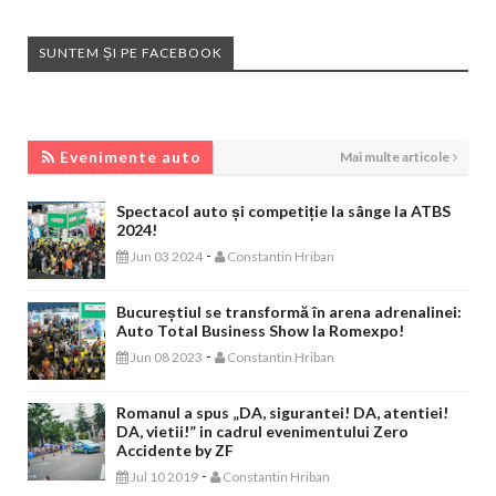
SUNTEM ȘI PE FACEBOOK
EVENIMENTE AUTO
Evenimente auto
Mai multe articole
Spectacol auto și competiție la sânge la ATBS
2024!
-
Jun 03 2024
Constantin Hriban
Bucureștiul se transformă în arena adrenalinei:
Auto Total Business Show la Romexpo!
-
Jun 08 2023
Constantin Hriban
Romanul a spus „DA, sigurantei! DA, atentiei!
DA, vietii!” in cadrul evenimentului Zero
Accidente by ZF
-
Jul 10 2019
Constantin Hriban