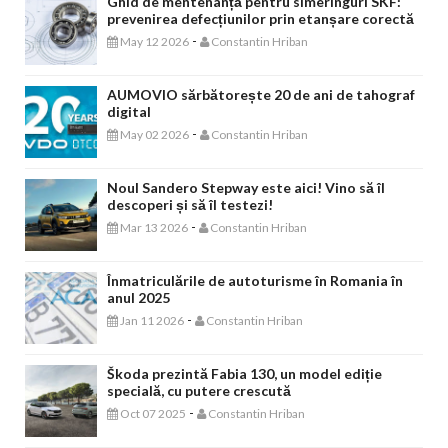
Ghid de mentenanță pentru simeringuri SKF:
prevenirea defecțiunilor prin etanșare corectă
-
May 12 2026
Constantin Hriban
AUMOVIO sărbătorește 20 de ani de tahograf
digital
-
May 02 2026
Constantin Hriban
Noul Sandero Stepway este aici! Vino să îl
descoperi și să îl testezi!
-
Mar 13 2026
Constantin Hriban
Înmatriculările de autoturisme în Romania în
anul 2025
-
Jan 11 2026
Constantin Hriban
Škoda prezintă Fabia 130, un model ediție
specială, cu putere crescută
-
Oct 07 2025
Constantin Hriban