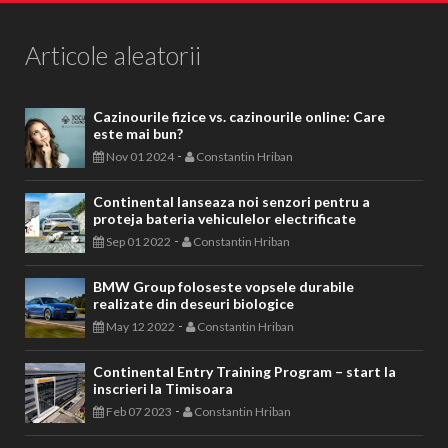
Articole aleatorii
Cazinourile fizice vs. cazinourile online: Care
este mai bun?
-
Nov 01 2024
Constantin Hriban
Continental lanseaza noi senzori pentru a
proteja bateria vehiculelor electrificate
-
Sep 01 2022
Constantin Hriban
BMW Group foloseste vopsele durabile
realizate din deseuri biologice
-
May 12 2022
Constantin Hriban
Continental Entry Training Program – start la
inscrieri la Timisoara
-
Feb 07 2023
Constantin Hriban