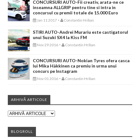
CONCURSURI AUTO-Fii creativ, arata-ne ce
inseamna ALLGRIP pentru tine si intra in
concursul cu premii totale de 15.000 Euro
-
Jan 11 2017
Constantin Hriban
STIRI AUTO-Andrei Murariu este castigatorul
unui Suzuki SX4 la Kiss FM
-
Nov 29 2016
Constantin Hriban
CONCURSURI AUTO-Nokian Tyres ofera casca
lui Mika Häkkinen ca premiu in urma unui
concurs pe Instagram
-
Nov 01 2016
Constantin Hriban
ARHIVĂ ARTICOLE
BLOGROLL