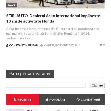
10 ANI
STIRI AUTO-Dealerul Asko International implineste
10 ani de activitate Honda
Asko Interna ț ional, dealerul din Bucure ș ti cu ponderea cea
mai mare în totalul vânzărilor mărcii în România în 2014,
sărbătore ș te î...
0
CONSTANTIN HRIBAN
-
VINERI, NOIEMBRIE 07, 2014
CĂUTAȚI PE AUTOVITAL.RO
RECENTE
POPULARE
COMENTARII