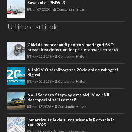
Sase ani cu BMW i3
-
Jan 07 2020
Constantin Hriban
Ultimele articole
Ghid de mentenanță pentru simeringuri SKF:
prevenirea defecțiunilor prin etanșare corectă
-
May 12 2026
Constantin Hriban
AUMOVIO sărbătorește 20 de ani de tahograf
digital
-
May 02 2026
Constantin Hriban
Noul Sandero Stepway este aici! Vino să îl
descoperi și să îl testezi!
-
Mar 13 2026
Constantin Hriban
Înmatriculările de autoturisme în Romania în
anul 2025
-
Jan 11 2026
Constantin Hriban