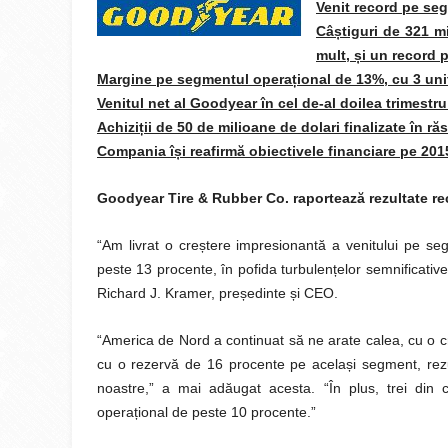
Venit record pe se
Câ
ș
tiguri de 321 m
mult,
ș
i un record p
Margine pe segmentul opera
ț
ional de 13%, cu 3 uni
Venitul net al Goodyear în cel de-al doilea trimestr
Achizi
ț
ii de 50 de milioane de dolari finalizate în 
Compania î
ș
i reafirmă obiectivele financiare pe 201
Goodyear Tire & Rubber Co. raportează rezultate rec
“Am livrat o cre
ș
tere impresionantă a venitului pe se
peste 13 procente, în pofida turbulen
ț
elor semnificativ
Richard J. Kramer, pre
ș
edinte
ș
i CEO.
“America de Nord a continuat să ne arate calea, cu o c
cu o rezervă de 16 procente pe acela
ș
i segment, rez
noastre,” a mai adăugat acesta. “În plus, trei din c
opera
ț
ional de peste 10 procente.”