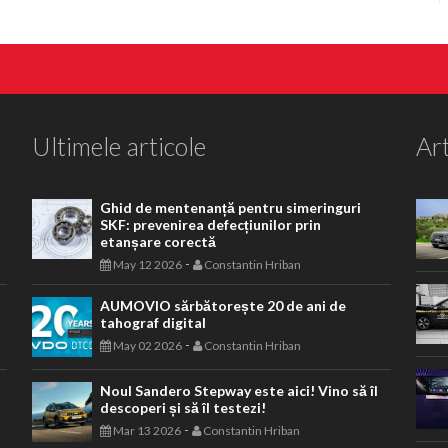
Ultimele articole
Art
Ghid de mentenanță pentru simeringuri
SKF: prevenirea defecțiunilor prin
etanșare corectă
-
May 12 2026
Constantin Hriban
AUMOVIO sărbătorește 20 de ani de
tahograf digital
-
May 02 2026
Constantin Hriban
Noul Sandero Stepway este aici! Vino să îl
descoperi și să îl testezi!
-
Mar 13 2026
Constantin Hriban