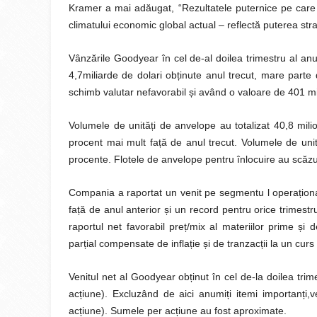
Kramer a mai adăugat, “Rezultatele puternice pe care l
climatului economic global actual – reflectă puterea str
Vânzările Goodyear în cel de-al doilea trimestru al anu
4,7miliarde de dolari ob
ț
inute anul trecut, mare parte
schimb valutar nefavorabil
ș
i având o valoare de 401 mi
Volumele de unită
ț
i de anvelope au totalizat 40,8 mili
procent mai mult fa
ț
ă de anul trecut. Volumele de uni
procente. Flotele de anvelope pentru înlocuire au scăzu
Compania a raportat un venit pe segmentu l opera
ț
ion
fa
ț
ă de anul anterior
ș
i un record pentru orice trimestr
raportul net favorabil pre
ț
/mix al materiilor prime
ș
i 
par
ț
ial compensate de infla
ț
ie
ș
i de tranzac
ț
ii la un cur
Venitul net al Goodyear ob
ț
inut în cel de-la doilea tri
ac
ț
iune). Excluzând de aici anumi
ț
i itemi importan
ț
i,
ac
ț
iune). Sumele per ac
ț
iune au fost aproximate.