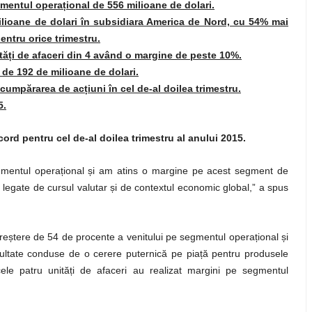
gmentul opera
ț
ional de 556 milioane de dolari.
ilioane de dolari în subsidiara America de Nord, cu 54% mai
entru orice trimestru.
tă
ț
i de afaceri din 4 având o margine de peste 10%.
u de 192 de milioane de dolari.
răscumpărarea de ac
ț
iuni în cel de-al doilea trimestru.
5.
ord pentru cel de-al doilea trimestru al anului 2015.
gmentul opera
ț
ional
ș
i am atins o margine pe acest segment de
e legate de cursul valutar
ș
i de contextul economic global,” a spus
re
ș
tere de 54 de procente a venitului pe segmentul opera
ț
ional
ș
i
ultate conduse de o cerere puternică pe pia
ț
ă pentru produsele
ele patru unită
ț
i de afaceri au realizat margini pe segmentul