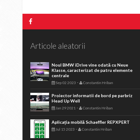
Articole aleatorii
Noul BMW iDrive vine odată cu Neue
Klasse, caracterizat de patru elemente
centrale
-
Sep 02 2023
Constantin Hriban
Proiector informatii de bord pe parbriz
Head Up Well
-
Jan 29 2021
Constantin Hriban
Aplicația mobilă Schaeffler REPXPERT
-
Jul 15 2023
Constantin Hriban