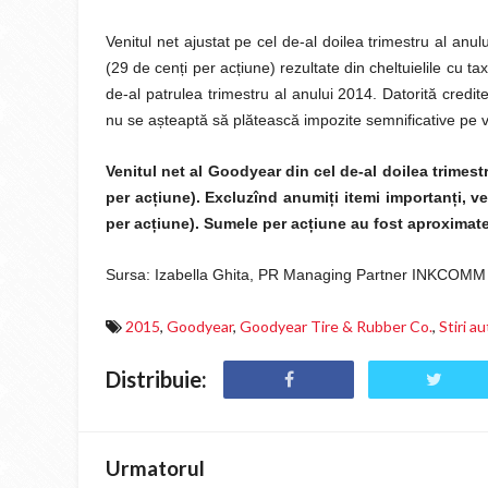
Venitul net ajustat pe cel de-al doilea trimestru al an
(29 de cen
ț
i per ac
ț
iune) rezultate din cheltuielile cu 
de-al patrulea trimestru al anului 2014. Datorită credite
nu se a
ș
teaptă să plătească impozite semnificative pe v
Venitul net al Goodyear din cel de-al doilea trimest
per ac
ț
iune). Excluzînd anumi
ț
i itemi importan
ț
i, v
per ac
ț
iune). Sumele per ac
ț
iune au fost aproximate
Sursa: Izabella Ghita, PR Managing Partner INKCOMM
2015
,
Goodyear
,
Goodyear Tire & Rubber Co.
,
Stiri a
Distribuie:
Urmatorul