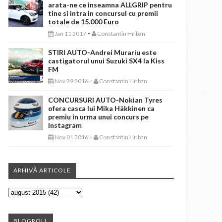
arata-ne ce inseamna ALLGRIP pentru
tine si intra in concursul cu premii
totale de 15.000 Euro
-
Jan 11 2017
Constantin Hriban
STIRI AUTO-Andrei Murariu este
castigatorul unui Suzuki SX4 la Kiss
FM
-
Nov 29 2016
Constantin Hriban
CONCURSURI AUTO-Nokian Tyres
ofera casca lui Mika Häkkinen ca
premiu in urma unui concurs pe
Instagram
-
Nov 01 2016
Constantin Hriban
ARHIVĂ ARTICOLE
BLOGROLL