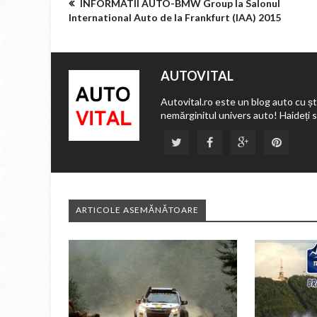
INFORMATII AUTO-BMW Group la Salonul
International Auto de la Frankfurt (IAA) 2015
AUTOVITAL
Autovital.ro este un blog auto cu ști
nemărginitul univers auto! Haideți 
ARTICOLE ASEMĂNĂTOARE