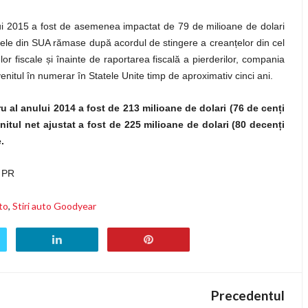
ului 2015 a fost de asemenea impactat de 79 de milioane de dolari
taxele din SUA rămase după acordul de stingere a crean
ț
elor din cel
lor fiscale
ș
i înainte de raportarea fiscală a pierderilor, compania
enitul în numerar în Statele Unite timp de aproximativ cinci ani.
ru al anului 2014 a fost de 213 milioane de dolari (76 de cen
ț
i
enitul net ajustat a fost de 225 milioane de dolari (80 decen
ț
i
.
 PR
uto
,
Stiri auto Goodyear
Precedentul