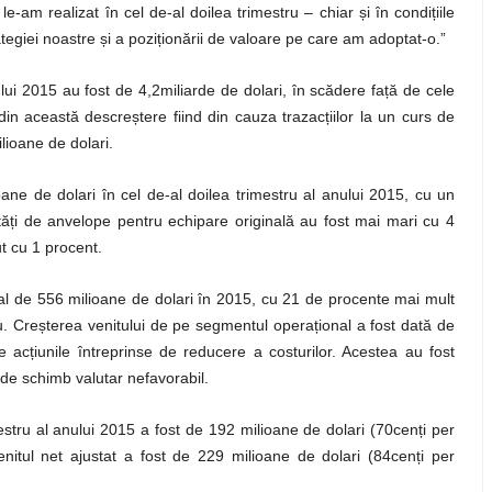
e-am realizat în cel de-al doilea trimestru – chiar
ș
i în condi
ț
iile
ategiei noastre
ș
i a pozi
ț
ionării de valoare pe care am adoptat-o.”
lui 2015 au fost de 4,2miliarde de dolari, în scădere fa
ț
ă de cele
 din această descre
ș
tere fiind din cauza trazac
ț
iilor la un curs de
lioane de dolari.
oane de dolari în cel de-al doilea trimestru al anului 2015, cu un
tă
ț
i de anvelope pentru echipare originală au fost mai mari cu 4
t cu 1 procent.
al de 556 milioane de dolari în 2015, cu 21 de procente mai mult
u. Cre
ș
terea venitului de pe segmentul opera
ț
ional a fost dată de
de ac
ț
iunile întreprinse de reducere a costurilor. Acestea au fost
s de schimb valutar nefavorabil.
mestru al anului 2015 a fost de 192 milioane de dolari (70cen
ț
i per
venitul net ajustat a fost de 229 milioane de dolari (84cen
ț
i per