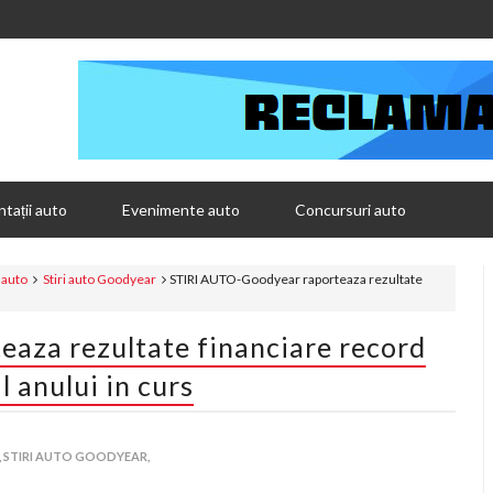
tații auto
Evenimente auto
Concursuri auto
i auto
Stiri auto Goodyear
STIRI AUTO-Goodyear raporteaza rezultate
aza rezultate financiare record
l anului in curs
,
STIRI AUTO GOODYEAR,