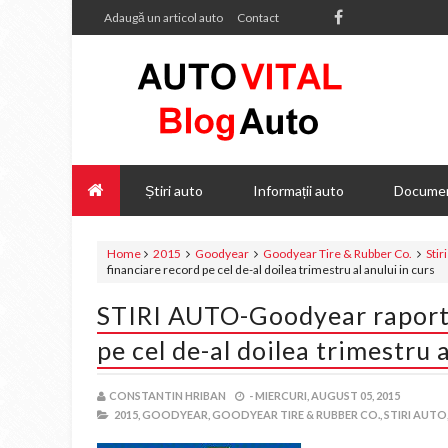
Adaugă un articol auto
Contact
Știri auto
Informații auto
Documen
Home
2015
Goodyear
Goodyear Tire & Rubber Co.
Stir
financiare record pe cel de-al doilea trimestru al anului in curs
STIRI AUTO-Goodyear raporte
pe cel de-al doilea trimestru a
CONSTANTIN HRIBAN
-
MIERCURI, AUGUST 05, 2015
2015,
GOODYEAR,
GOODYEAR TIRE & RUBBER CO.,
STIRI AUTO