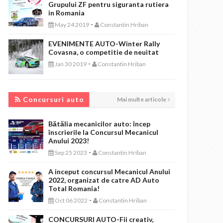
Grupului ZF pentru siguranta rutiera
in Romania
-
May 24 2019
Constantin Hriban
EVENIMENTE AUTO-Winter Rally
Covasna, o competitie de neuitat
-
Jan 30 2019
Constantin Hriban
CONCURSURI AUTO
Concursuri auto
Mai multe articole
Bătălia mecanicilor auto: încep
înscrierile la Concursul Mecanicul
Anului 2023!
-
Sep 25 2023
Constantin Hriban
A inceput concursul Mecanicul Anului
2022, organizat de catre AD Auto
Total Romania!
-
Oct 06 2022
Constantin Hriban
CONCURSURI AUTO-Fii creativ,