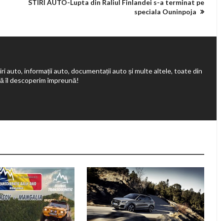
STIRI AUTO-Lupta din Raliul Finlandei s-a terminat pe
speciala Ouninpoja
ri auto, informații auto, documentații auto și multe altele, toate din
să îl descoperim împreună!