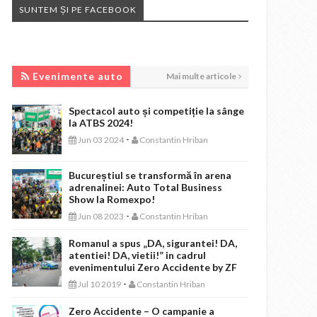
SUNTEM ȘI PE FACEBOOK
EVENIMENTE AUTO
Evenimente auto
Mai multe articole
Spectacol auto și competiție la sânge
la ATBS 2024!
-
Jun 03 2024
Constantin Hriban
Bucureștiul se transformă în arena
adrenalinei: Auto Total Business
Show la Romexpo!
-
Jun 08 2023
Constantin Hriban
Romanul a spus „DA, sigurantei! DA,
atentiei! DA, vietii!” in cadrul
evenimentului Zero Accidente by ZF
-
Jul 10 2019
Constantin Hriban
Zero Accidente – O campanie a