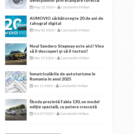
defecțiunilor prin etanșare corectă
-
May 12 2026
Constantin Hriban
AUMOVIO sărbătorește 20 de ani de
tahograf digital
-
May 02 2026
Constantin Hriban
Noul Sandero Stepway este aici! Vino
să îl descoperi și să îl testezi!
-
Mar 13 2026
Constantin Hriban
Înmatriculările de autoturisme în
Romania în anul 2025
-
Jan 11 2026
Constantin Hriban
Škoda prezintă Fabia 130, un model
ediție specială, cu putere crescută
-
Oct 07 2025
Constantin Hriban