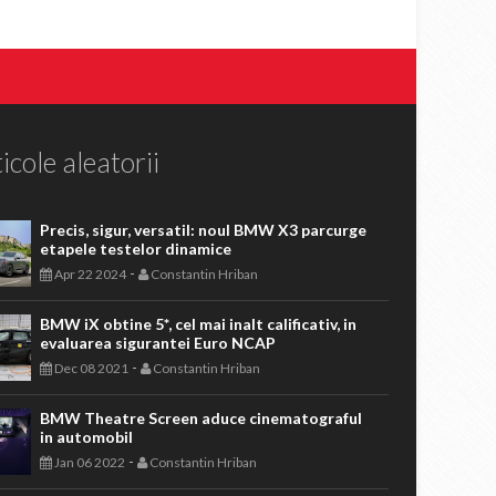
icole aleatorii
Precis, sigur, versatil: noul BMW X3 parcurge
etapele testelor dinamice
-
Apr 22 2024
Constantin Hriban
BMW iX obtine 5*, cel mai inalt calificativ, in
evaluarea sigurantei Euro NCAP
-
Dec 08 2021
Constantin Hriban
BMW Theatre Screen aduce cinematograful
in automobil
-
Jan 06 2022
Constantin Hriban