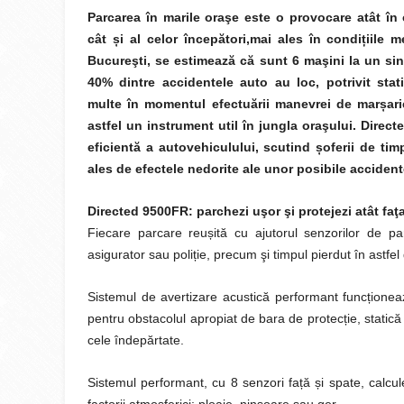
Parcarea în marile oraşe este o provocare atât în
cât
ș
i al celor începători,mai ales în condi
ț
iile 
Bucureşti, se estimează că sunt 6 maşini la un sin
40% dintre accidentele auto au loc, potrivit stati
multe în momentul efectuării manevrei de mar
ș
ar
astfel un instrument util în jungla oraşului. Direc
eficientă a autovehiculului, scutind
ș
oferii de ti
ales de efectele nedorite ale unor posibile accident
Directed 9500FR: parchezi uşor şi protejezi atât faţa
Fiecare parcare reu
ș
ită cu ajutorul senzorilor de pa
asigurator sau poli
ț
ie, precum şi timpul pierdut în astfel d
Sistemul de avertizare acustică performant func
ț
ionea
pentru obstacolul apropiat de bara de protec
ț
ie, static
cele îndepărtate.
Sistemul performant, cu 8 senzori fa
ț
ă
ș
i spate, calcu