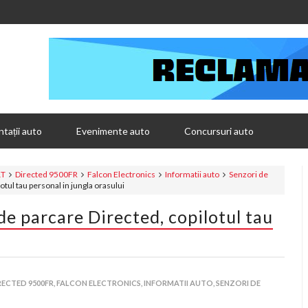
tații auto
Evenimente auto
Concursuri auto
1T
Directed 9500FR
Falcon Electronics
Informatii auto
Senzori de
ul tau personal in jungla orasului
 parcare Directed, copilotul tau
RECTED 9500FR,
FALCON ELECTRONICS,
INFORMATII AUTO,
SENZORI DE