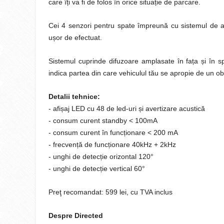
care î
ț
i va fi de folos în orice situa
ț
ie de parcare.
Cei 4 senzori pentru spate împreună cu sistemul de a
u
ș
or de efectuat.
Sistemul cuprinde difuzoare amplasate în fa
ț
a
ș
i în 
indica partea din care vehiculul tău se apropie de un o
Detalii tehnice:
- afi
ș
aj LED cu 48 de led-uri
ș
i avertizare acustică
- consum curent standby < 100mA
- consum curent în func
ț
ionare < 200 mA
- frecven
ț
ă de func
ț
ionare 40kHz + 2kHz
- unghi de detec
ț
ie orizontal 120°
- unghi de detec
ț
ie vertical 60°
Preţ recomandat: 599 lei, cu TVA inclus
Despre Directed