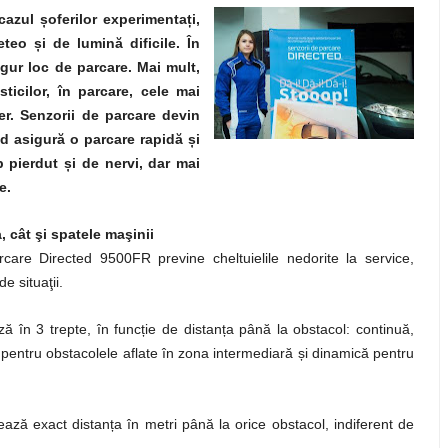
 cazul
ș
oferilor experimenta
ț
i,
meteo
ș
i de lumină dificile. În
gur loc de parcare. Mai mult,
sticilor, în parcare, cele mai
ier. Senzorii de parcare devin
ted asigură o parcare rapidă
ș
i
mp pierdut
ș
i de nervi, dar mai
e.
, cât şi spatele maşinii
rcare Directed 9500FR previne cheltuielile nedorite la service,
e situaţii.
ză în 3 trepte, în func
ț
ie de distan
ț
a până la obstacol: continuă,
ă pentru obstacolele aflate în zona intermediară
ș
i dinamică pentru
lează exact distan
ț
a în metri până la orice obstacol, indiferent de