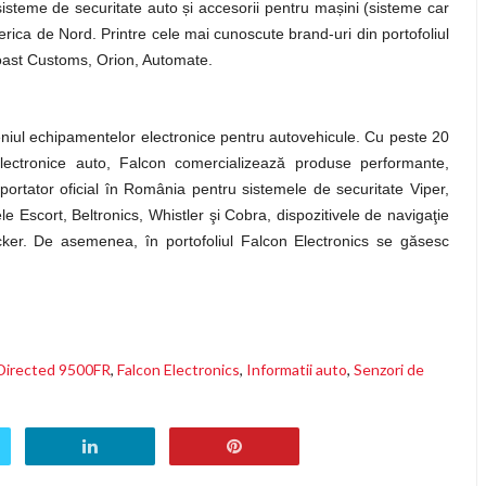
sisteme de securitate auto
ș
i accesorii pentru ma
ș
ini (sisteme car
rica de Nord. Printre cele mai cunoscute brand-uri din portofoliul
Coast Customs, Orion, Automate.
niul echipamentelor electronice pentru autovehicule. Cu peste 20
electronice auto, Falcon comercializează produse performante,
rtator oficial în România pentru sistemele de securitate Viper,
ele Escort, Beltronics, Whistler şi Cobra, dispozitivele de navigaţie
icker. De asemenea, în portofoliul Falcon Electronics se găsesc
Directed 9500FR
,
Falcon Electronics
,
Informatii auto
,
Senzori de