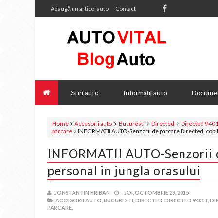
Adaugă un articol auto
Contact
Știri auto
Informații auto
Documen
Home
Accesorii auto
Bucuresti
Directed
Directed 940
parcare
INFORMATII AUTO-Senzorii de parcare Directed, copilot
INFORMATII AUTO-Senzorii de
personal in jungla orasului
CONSTANTIN HRIBAN
-
JOI, OCTOMBRIE 29, 2015
ACCESORII AUTO,
BUCURESTI,
DIRECTED,
DIRECTED 9401T,
DI
PARCARE,