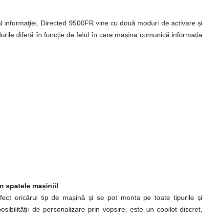
al informaţiei, Directed 9500FR vine cu două moduri de activare
ș
i
rile diferă în func
ț
ie de felul în care ma
ș
ina comunică informa
ț
ia
în spatele ma
ș
inii!
ect oricărui tip de ma
ș
ină
ș
i se pot monta pe toate tipurile
ș
i
posibilită
ț
ii de personalizare prin vopsire, este un copilot discret,