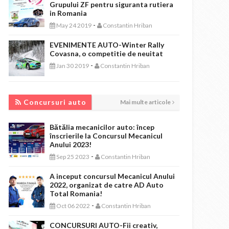
Grupului ZF pentru siguranta rutiera
in Romania
-
May 24 2019
Constantin Hriban
EVENIMENTE AUTO-Winter Rally
Covasna, o competitie de neuitat
-
Jan 30 2019
Constantin Hriban
CONCURSURI AUTO
Concursuri auto
Mai multe articole
Bătălia mecanicilor auto: încep
înscrierile la Concursul Mecanicul
Anului 2023!
-
Sep 25 2023
Constantin Hriban
A inceput concursul Mecanicul Anului
2022, organizat de catre AD Auto
Total Romania!
-
Oct 06 2022
Constantin Hriban
CONCURSURI AUTO-Fii creativ,