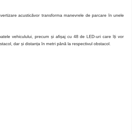
vertizare acusticăvor transforma manevrele de parcare în unele
spatele vehiculului, precum
ș
i afi
ș
aj cu 48 de LED-uri care î
ț
i vor
bstacol, dar
ș
i distan
ț
a în metri până la respectivul obstacol.