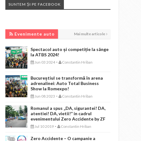
SUNTEM ȘI PE FACEBOOK
EVENIMENTE AUTO
Evenimente auto
Mai multe articole
Spectacol auto și competiție la sânge
la ATBS 2024!
-
Jun 03 2024
Constantin Hriban
Bucureștiul se transformă în arena
adrenalinei: Auto Total Business
Show la Romexpo!
-
Jun 08 2023
Constantin Hriban
Romanul a spus „DA, sigurantei! DA,
atentiei! DA, vietii!” in cadrul
evenimentului Zero Accidente by ZF
-
Jul 10 2019
Constantin Hriban
Zero Accidente – O campanie a