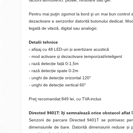
factorii atmosferici: ploaie, ninsoare sau ger.
Pentru mai puţin zgomot la bord şi un mai bun control 
dezactivare a senzorilor datorită butonului dedicat. Modu
legată de viteză, digital sau analogic.
Detalii tehnice
-
afi
ș
aj cu 48 LED-uri
ș
i avertizare acustică
- mod activare
ș
i dezactivare temporizat/inteligent
-
rază detec
ț
ie fa
ț
ă 0-1,5m
- rază detec
ț
ie spate 0-2m
- unghi de detec
ț
ie orizontal 120°
- unghi de detec
ț
ie vertical 60°
Preţ recomandat:849 lei, cu TVA inclus
Directed 9401T: îţi semnalează orice obstacol aflat 
Senzorii de parcare Directed 9401T se potrivesc perf
dimensiunile de bare. Datorită dimensiunii reduse
ș
i 