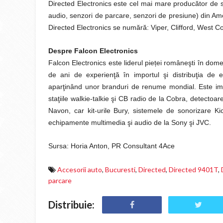
Directed Electronics este cel mai mare producător de 
audio, senzori de parcare, senzori de presiune) din Ame
Directed Electronics se numără: Viper, Clifford, West 
Despre Falcon Electronics
Falcon Electronics este liderul pie
ț
ei româneşti în dome
de ani de experienţă în importul şi distribuţia de 
aparţinând unor branduri de renume mondial. Este impo
staţiile walkie-talkie şi CB radio de la Cobra, detectoar
Navon, car kit-urile Bury, sistemele de sonorizare K
echipamente multimedia şi audio de la Sony şi JVC.
Sursa: Horia Anton, PR Consultant 4Ace
Accesorii auto
,
Bucuresti
,
Directed
,
Directed 9401T
,
parcare
Distribuie: