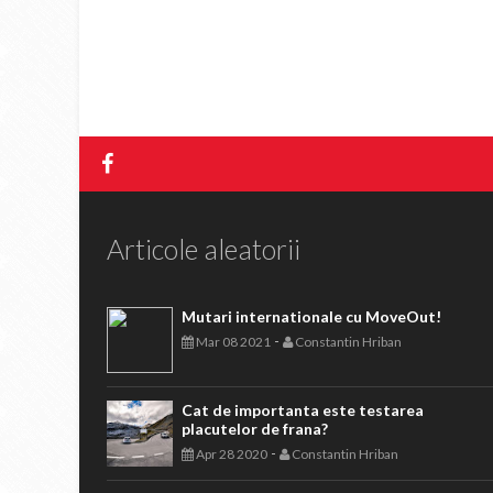
Articole aleatorii
Mutari internationale cu MoveOut!
-
Mar 08 2021
Constantin Hriban
Cat de importanta este testarea
placutelor de frana?
-
Apr 28 2020
Constantin Hriban