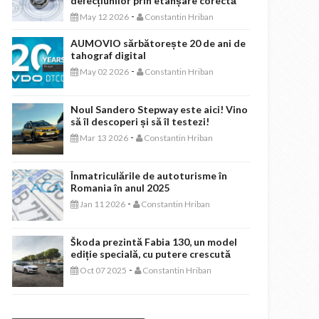
defecțiunilor prin etanșare corectă
-
May 12 2026
Constantin Hriban
AUMOVIO sărbătorește 20 de ani de
tahograf digital
-
May 02 2026
Constantin Hriban
Noul Sandero Stepway este aici! Vino
să îl descoperi și să îl testezi!
-
Mar 13 2026
Constantin Hriban
Înmatriculările de autoturisme în
Romania în anul 2025
-
Jan 11 2026
Constantin Hriban
Škoda prezintă Fabia 130, un model
ediție specială, cu putere crescută
-
Oct 07 2025
Constantin Hriban