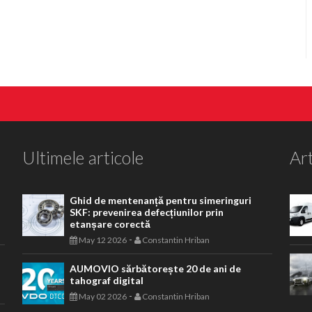
Ultimele articole
Art
Ghid de mentenanță pentru simeringuri
SKF: prevenirea defecțiunilor prin
etanșare corectă
-
May 12 2026
Constantin Hriban
AUMOVIO sărbătorește 20 de ani de
tahograf digital
-
May 02 2026
Constantin Hriban