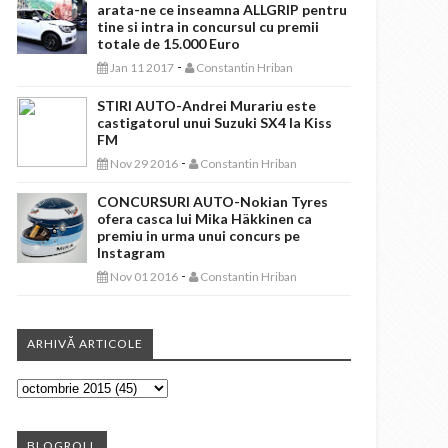
arata-ne ce inseamna ALLGRIP pentru
tine si intra in concursul cu premii
totale de 15.000 Euro
-
Jan 11 2017
Constantin Hriban
STIRI AUTO-Andrei Murariu este
castigatorul unui Suzuki SX4 la Kiss
FM
-
Nov 29 2016
Constantin Hriban
CONCURSURI AUTO-Nokian Tyres
ofera casca lui Mika Häkkinen ca
premiu in urma unui concurs pe
Instagram
-
Nov 01 2016
Constantin Hriban
ARHIVĂ ARTICOLE
BLOGROLL