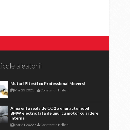
icole aleatorii
Mutari Pitesti cu Professional Movers!
-
Mar 23 2021
Constantin Hriban
Amprenta reala de CO2 a unui automobil
BMW electric fata de unul cu motor cu ardere
interna
-
Mar 21 2022
Constantin Hriban