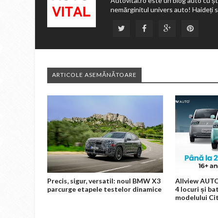
Autovital.ro este un blog auto cu ști
nemărginitul univers auto! Haideți 
ARTICOLE ASEMĂNĂTOARE
Precis, sigur, versatil: noul BMW X3
Allview AUTO
parcurge etapele testelor dinamice
4 locuri și ba
modelului C