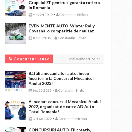
Grupului ZF pentru siguranta rutiera
in Romania
-
May 24 2019
Constantin Hriban
EVENIMENTE AUTO-Winter Rally
Covasna, o competitie de neuitat
-
Jan 30 2019
Constantin Hriban
CONCURSURI AUTO
Concursuri auto
Mai multe articole
Bătălia mecanicilor auto: încep
înscrierile la Concursul Mecanicul
Anului 2023!
-
Sep 25 2023
Constantin Hriban
A inceput concursul Mecanicul Anului
2022, organizat de catre AD Auto
Total Romania!
-
Oct 06 2022
Constantin Hriban
CONCURSURI AUTO-Fii creativ,