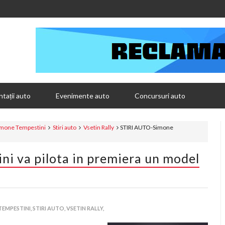
tații auto
Evenimente auto
Concursuri auto
imone Tempestini
Stiri auto
Vsetin Rally
STIRI AUTO-Simone
i va pilota in premiera un model
TEMPESTINI,
STIRI AUTO,
VSETIN RALLY,