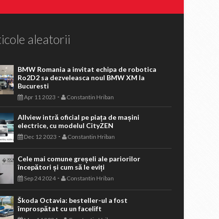
icole aleatorii
BMW Romania a invitat echipa de robotica
Ro2D2 sa dezveleasca noul BMW XM la
Bucuresti
-
Apr 11 2023
Constantin Hriban
Allview intră oficial pe piața de mașini
electrice, cu modelul CityZEN
-
Dec 12 2023
Constantin Hriban
Cele mai comune greșeli ale pariorilor
începători și cum să le eviți
-
Sep 24 2024
Constantin Hriban
Škoda Octavia: besteller-ul a fost
împrospătat cu un facelift