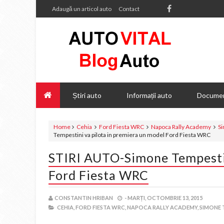
Adaugă un articol auto
Contact
Știri auto
Informații auto
Documen
Home
Cehia
Ford Fiesta WRC
Napoca Rally Academy
S
Tempestini va pilota in premiera un model Ford Fiesta WRC
STIRI AUTO-Simone Tempestin
Ford Fiesta WRC
CONSTANTIN HRIBAN
-
MARȚI, OCTOMBRIE 13, 2015
CEHIA,
FORD FIESTA WRC,
NAPOCA RALLY ACADEMY,
SIMONE 