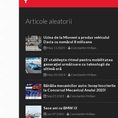
Articole aleatorii
Uzina de la Mioveni a produs vehiculul
Dacia cu numărul 8 milioane
-
May 11 2025
Constantin Hriban
ZF stabilește ritmul pentru mobilitatea
generației următoare cu tehnologii de
ultimă oră
-
May 30 2024
Constantin Hriban
Bătălia mecanicilor auto: încep înscrierile
la Concursul Mecanicul Anului 2023!
-
Sep 25 2023
Constantin Hriban
Sase ani cu BMW i3
-
Jan 07 2020
Constantin Hriban