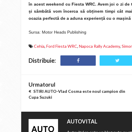
în acest weekend cu Fiesta WRC. Avem joi o zi de t
ș
i sâmbătă vom încerca să ob
ț
inem timpi cât ma
ocazia perfectă de a aduna experien
ț
ă cu o ma
ș
ină
Sursa: Motor Heads Publishing
Cehia
,
Ford Fiesta WRC
,
Napoca Rally Academy
,
Simo
Distribuie:
Urmatorul
STIRI AUTO-Vlad Cosma este noul campion din
Cupa Suzuki
AUTOVITAL