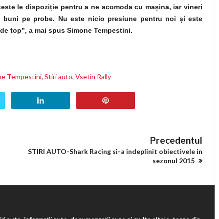
este le dispozi
ț
ie pentru a ne acomoda cu ma
ș
ina, iar vineri
i buni pe probe. Nu este nicio presiune pentru noi
ș
i este
 de top”, a mai spus Simone Tempestini.
ne Tempestini
,
Stiri auto
,
Vsetin Rally
Precedentul
STIRI AUTO-Shark Racing si-a indeplinit obiectivele in
sezonul 2015