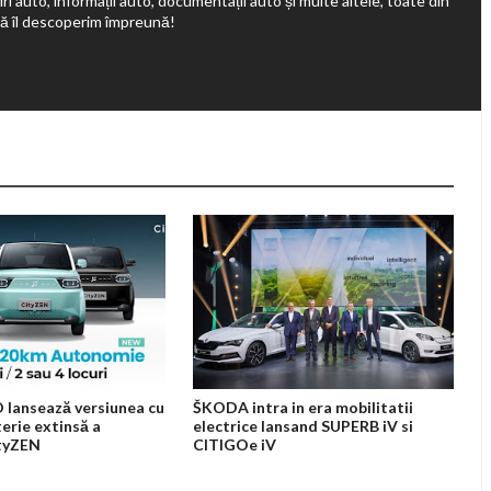
ri auto, informații auto, documentații auto și multe altele, toate din
să îl descoperim împreună!
 lansează versiunea cu
ŠKODA intra in era mobilitatii
terie extinsă a
electrice lansand SUPERB iV si
ityZEN
CITIGOe iV