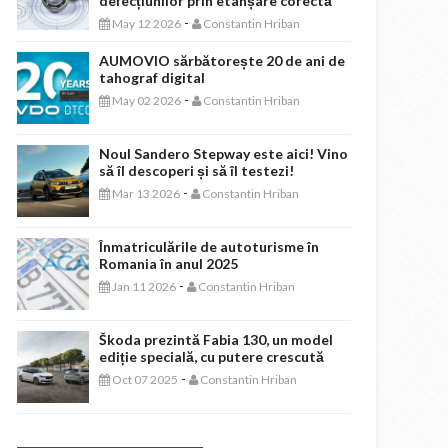
defecțiunilor prin etanșare corectă
-
May 12 2026
Constantin Hriban
AUMOVIO sărbătorește 20 de ani de
tahograf digital
-
May 02 2026
Constantin Hriban
Noul Sandero Stepway este aici! Vino
să îl descoperi și să îl testezi!
-
Mar 13 2026
Constantin Hriban
Înmatriculările de autoturisme în
Romania în anul 2025
-
Jan 11 2026
Constantin Hriban
Škoda prezintă Fabia 130, un model
ediție specială, cu putere crescută
-
Oct 07 2025
Constantin Hriban