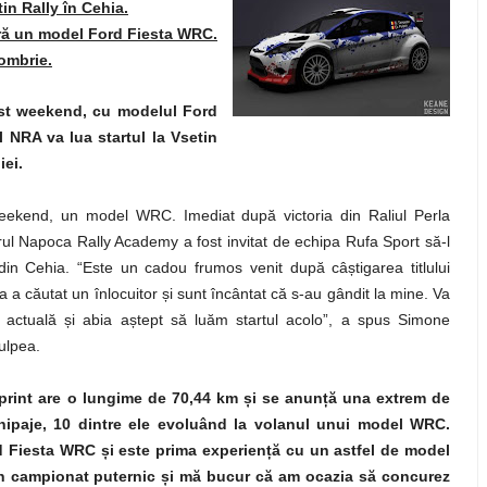
in Rally în Cehia.
ră un model Ford Fiesta WRC.
ombrie.
est weekend, cu modelul Ford
l NRA va lua startul la Vsetin
iei.
weekend, un model WRC. Imediat după victoria din Raliul Perla
rul Napoca Rally Academy a fost invitat de echipa Rufa Sport să-l
din Cehia. “Este un cadou frumos venit după câștigarea titlului
 a căutat un înlocuitor și sunt încântat că s-au gândit la mine. Va
actuală și abia aștept să luăm startul acolo”, a spus Simone
ulpea.
sprint are o lungime de 70,44 km
ș
i se anun
ț
ă una extrem de
chipaje, 10 dintre ele evoluând la volanul unui model WRC.
rd Fiesta WRC
ș
i este prima experien
ț
ă cu un astfel de model
un campionat puternic
ș
i mă bucur că am ocazia să concurez