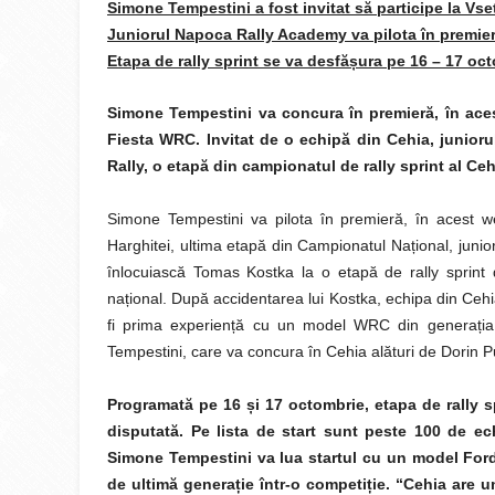
Simone Tempestini a fost invitat să participe la Vset
Juniorul Napoca Rally Academy va pilota în premie
Etapa de rally sprint se va desfă
ș
ura pe 16 – 17 oct
Simone Tempestini va concura în premieră, în ac
Fiesta WRC. Invitat de o echipă din Cehia, junioru
Rally, o etapă din campionatul de rally sprint al Ceh
Simone Tempestini va pilota în premieră, în acest 
Harghitei, ultima etapă din Campionatul Național, junio
înlocuiască Tomas Kostka la o etapă de rally sprint 
național. După accidentarea lui Kostka, echipa din Cehia
fi prima experiență cu un model WRC din generația 
Tempestini, care va concura în Cehia alături de Dorin P
Programată pe 16
ș
i 17 octombrie, etapa de rally 
disputată. Pe lista de start sunt peste 100 de e
Simone Tempestini va lua startul cu un model Fo
de ultimă genera
ț
ie într-o competi
ț
ie. “Cehia are 