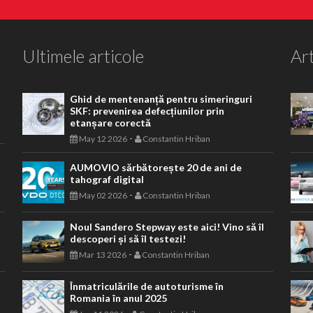
Ultimele articole
Art
Ghid de mentenanță pentru simeringuri
SKF: prevenirea defecțiunilor prin
etanșare corectă
-
May 12 2026
Constantin Hriban
AUMOVIO sărbătorește 20 de ani de
tahograf digital
-
May 02 2026
Constantin Hriban
Noul Sandero Stepway este aici! Vino să îl
descoperi și să îl testezi!
-
Mar 13 2026
Constantin Hriban
Înmatriculările de autoturisme în
Romania în anul 2025