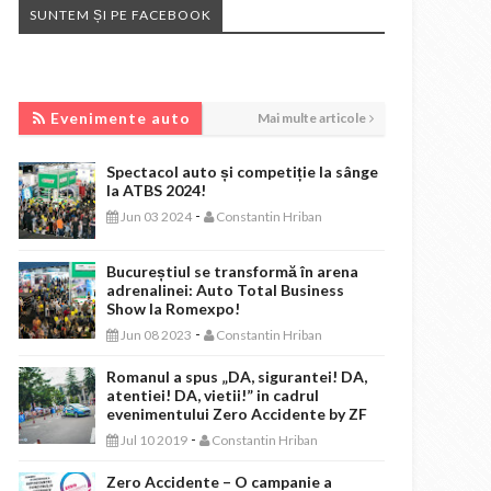
SUNTEM ȘI PE FACEBOOK
EVENIMENTE AUTO
Evenimente auto
Mai multe articole
Spectacol auto și competiție la sânge
la ATBS 2024!
-
Jun 03 2024
Constantin Hriban
Bucureștiul se transformă în arena
adrenalinei: Auto Total Business
Show la Romexpo!
-
Jun 08 2023
Constantin Hriban
Romanul a spus „DA, sigurantei! DA,
atentiei! DA, vietii!” in cadrul
evenimentului Zero Accidente by ZF
-
Jul 10 2019
Constantin Hriban
Zero Accidente – O campanie a