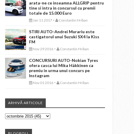
arata-ne ce inseamna ALLGRIP pentru
tine si intra in concursul cu premii
totale de 15.000 Euro
-
Jan 11 2017
Constantin Hriban
STIRI AUTO-Andrei Murariu este
castigatorul unui Suzuki SX4 la Kiss
FM
-
Nov 29 2016
Constantin Hriban
CONCURSURI AUTO-Nokian Tyres
ofera casca lui Mika Häkkinen ca
premiu in urma unui concurs pe
Instagram
-
Nov 01 2016
Constantin Hriban
ARHIVĂ ARTICOLE
BLOGROLL