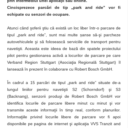
prin intermediul unei aplicaţii sau online.
Cincisprezece parcări de tip „park and ride” vor fi
echipate cu senzori de ocupare.
Atunci când şoferii ştiu că există un loc liber într-o parcare de
tipul „park and ride”, sunt mai multe șanse să-şi parcheze
autovehiculele şi să folosească serviciile de transport pentru
navetişti. Aceasta este ideea de bază din spatele proiectului
pilot pentru gestionarea activă a locurilor de parcare pe care
Verband Region Stuttgart (Asociaţia Regională Stuttgart) îl
lansează în prezent în colaborare cu Robert Bosch GmbH.
În cadrul a 15 parcări de tipul „park and ride” situate de-a
lungul liniilor pentru navetişti S2 (Schorndorf) şi S3
(Backnang), senzorii produşi de Robert Bosch GmbH vor
identifica locurile de parcare libere minut cu minut şi vor
transmite aceste informaţii în timp real, conform planurilor.
Informaţiile privind locurile libere de parcare vor fi apoi
disponibile pe pagina de internet şi aplicaţia VVS Tranzit and