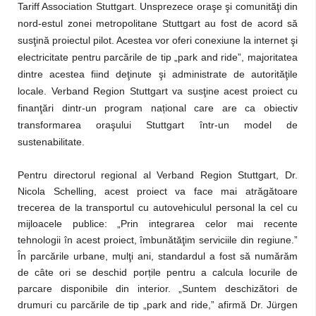
Tariff Association Stuttgart. Unsprezece oraşe şi comunităţi din
nord-estul zonei metropolitane Stuttgart au fost de acord să
susţină proiectul pilot. Acestea vor oferi conexiune la internet şi
electricitate pentru parcările de tip „park and ride”, majoritatea
dintre acestea fiind deţinute şi administrate de autorităţile
locale. Verband Region Stuttgart va susţine acest proiect cu
finanţări dintr-un program național care are ca obiectiv
transformarea oraşului Stuttgart într-un model de
sustenabilitate.
Pentru directorul regional al Verband Region Stuttgart, Dr.
Nicola Schelling, acest proiect va face mai atrăgătoare
trecerea de la transportul cu autovehiculul personal la cel cu
mijloacele publice: „Prin integrarea celor mai recente
tehnologii în acest proiect, îmbunătăţim serviciile din regiune.”
În parcările urbane, mulţi ani, standardul a fost să numărăm
de câte ori se deschid porțile pentru a calcula locurile de
parcare disponibile din interior. „Suntem deschizători de
drumuri cu parcările de tip „park and ride,” afirmă Dr. Jürgen