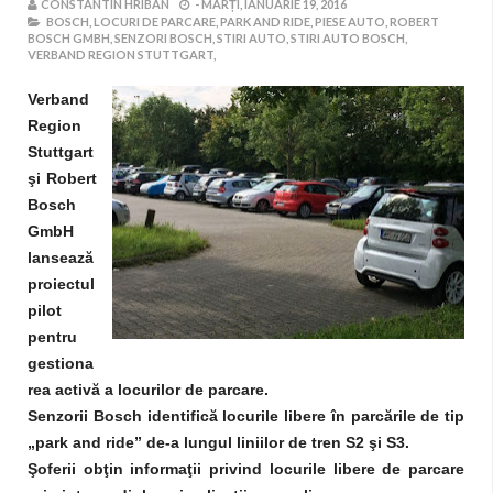
CONSTANTIN HRIBAN
-
MARȚI, IANUARIE 19, 2016
BOSCH,
LOCURI DE PARCARE,
PARK AND RIDE,
PIESE AUTO,
ROBERT
BOSCH GMBH,
SENZORI BOSCH,
STIRI AUTO,
STIRI AUTO BOSCH,
VERBAND REGION STUTTGART,
Verband
Region
Stuttgart
şi Robert
Bosch
GmbH
lansează
proiectul
pilot
pentru
gestiona
rea activă a locurilor de parcare.
Senzorii Bosch identifică locurile libere în parcările de tip
„park and ride” de-a lungul liniilor de tren S2 şi S3.
Şoferii obţin informaţii privind locurile libere de parcare