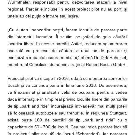
Wurmthaler, responsabil pentru dezvoltarea afacerii la nivel
regional. Parcările incluse în acest proiect pilot nu au porţi şi
unele au cel puţin o intrare sau ieşire.
„Cu ajutorul senzorilor noştri, facem locurile de parcare parte
din internetul lucrurilor. Îi scutim pe şoferi de grija căutării
locurilor libere în aceste parcări. Astfel, reducem aglomerarea
asociată cu procesul de căutare a unui loc de parcare şi
minimizăm impactul asupra mediului,” afirmă Dr. Dirk Hoheisel,
membru al Consiliului de administraţie al Robert Bosch GmbH.
Proiectul pilot va începe în 2016, odată cu montarea senzorilor
Bosch şi va continua până în luna iunie 2018. De asemenea,
va fi examinat şi analizat nivelul de ocupare, pentru a vedea
dacă informaţiile în timp real privind locurile libere din parcările
de tip „park and ride” încurajează într-adevăr mai mulţi şoferi
să folosească autobuzele sau trenurile. În regiunea Stuttgart,
există peste 100 de parcări de tip „park and ride” cu o
capacitate de 50 - 700 de locuri. Cea mai mică parcare inclusă
în proiectul pilot are 49 de locuri (Schorndorf), iar parcarea