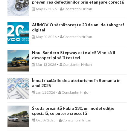
prevenirea defecțiunilor prin etanșare corectă
-
May 12 2026
Constantin Hriban
AUMOVIO sărbătorește 20 de ani de tahograf
digital
-
May 02 2026
Constantin Hriban
Noul Sandero Stepway este aici! Vino să îl
descoperi și să îl testezi!
-
Mar 13 2026
Constantin Hriban
Înmatriculările de autoturisme în Romania în
anul 2025
-
Jan 11 2026
Constantin Hriban
Škoda prezintă Fabia 130, un model ediție
specială, cu putere crescută
-
Oct 07 2025
Constantin Hriban