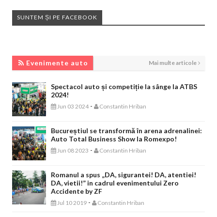
SUNTEM ȘI PE FACEBOOK
EVENIMENTE AUTO
Evenimente auto
Mai multe articole
Spectacol auto și competiție la sânge la ATBS
2024!
-
Jun 03 2024
Constantin Hriban
Bucureștiul se transformă în arena adrenalinei:
Auto Total Business Show la Romexpo!
-
Jun 08 2023
Constantin Hriban
Romanul a spus „DA, sigurantei! DA, atentiei!
DA, vietii!” in cadrul evenimentului Zero
Accidente by ZF
-
Jul 10 2019
Constantin Hriban