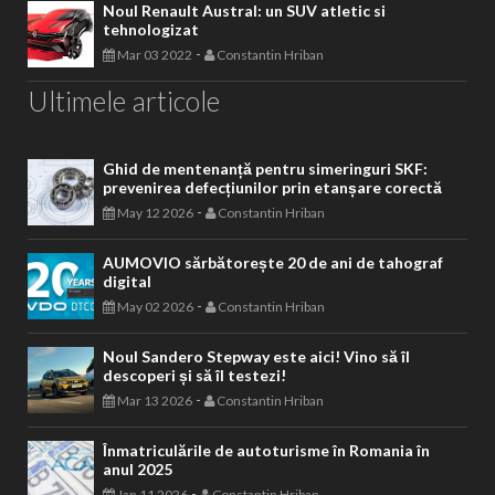
Noul Renault Austral: un SUV atletic si
tehnologizat
-
Mar 03 2022
Constantin Hriban
Ultimele articole
Ghid de mentenanță pentru simeringuri SKF:
prevenirea defecțiunilor prin etanșare corectă
-
May 12 2026
Constantin Hriban
AUMOVIO sărbătorește 20 de ani de tahograf
digital
-
May 02 2026
Constantin Hriban
Noul Sandero Stepway este aici! Vino să îl
descoperi și să îl testezi!
-
Mar 13 2026
Constantin Hriban
Înmatriculările de autoturisme în Romania în
anul 2025
-
Jan 11 2026
Constantin Hriban