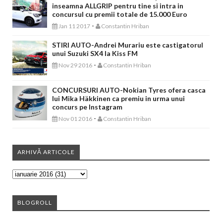
inseamna ALLGRIP pentru tine si intra in
concursul cu premii totale de 15.000 Euro
-
Jan 11 2017
Constantin Hriban
STIRI AUTO-Andrei Murariu este castigatorul
unui Suzuki SX4 la Kiss FM
-
Nov 29 2016
Constantin Hriban
CONCURSURI AUTO-Nokian Tyres ofera casca
lui Mika Häkkinen ca premiu in urma unui
concurs pe Instagram
-
Nov 01 2016
Constantin Hriban
ARHIVĂ ARTICOLE
BLOGROLL