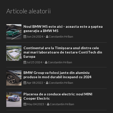
Articole aleatorii
Noul BMW M5 este aici - aceasta este a șaptea
generație a BMW M5
-
Jun 26 2024
Constantin Hriban
Continental are la Timișoara unul dintre cele
mai mari laboratoare de testare ContiTech din
Europa
-
Jul 25 2024
Constantin Hriban
BMW Group va folosi jante din aluminiu
produse in mod durabil incepand cu 2024
-
Apr 08 2022
Constantin Hriban
Placerea de a conduce electric: noul MINI
Cooper Electric
-
May 04 2023
Constantin Hriban