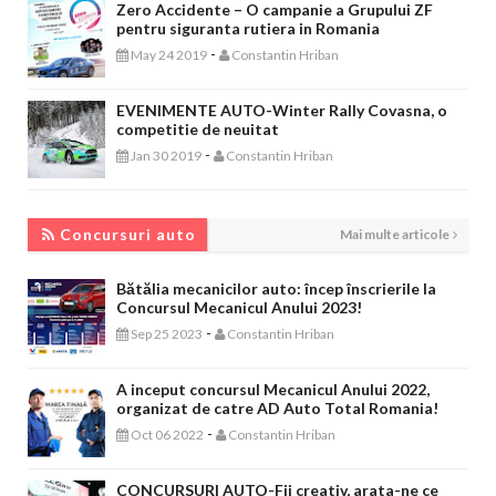
Zero Accidente – O campanie a Grupului ZF
pentru siguranta rutiera in Romania
-
May 24 2019
Constantin Hriban
EVENIMENTE AUTO-Winter Rally Covasna, o
competitie de neuitat
-
Jan 30 2019
Constantin Hriban
CONCURSURI AUTO
Concursuri auto
Mai multe articole
Bătălia mecanicilor auto: încep înscrierile la
Concursul Mecanicul Anului 2023!
-
Sep 25 2023
Constantin Hriban
A inceput concursul Mecanicul Anului 2022,
organizat de catre AD Auto Total Romania!
-
Oct 06 2022
Constantin Hriban
CONCURSURI AUTO-Fii creativ, arata-ne ce