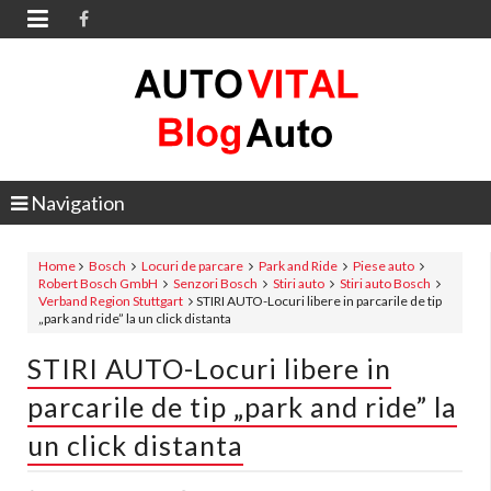

Navigation
Home
Bosch
Locuri de parcare
Park and Ride
Piese auto
Robert Bosch GmbH
Senzori Bosch
Stiri auto
Stiri auto Bosch
Verband Region Stuttgart
STIRI AUTO-Locuri libere in parcarile de tip
„park and ride” la un click distanta
STIRI AUTO-Locuri libere in
parcarile de tip „park and ride” la
un click distanta