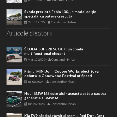
Škoda prezintă Fabia 130, un model ediție
specială, cu putere crescută
-
Oct 07 2025
Constantin Hriban
Articole aleatorii
ŠKODA SUPERB SCOUT: un combi
multifunctional elegant
-
Mar 12 2020
Constantin Hriban
Primul MINI John Cooper Works electric va
debuta la Goodwood Festival of Speed
-
Jul 08 2024
Constantin Hriban
Noul BMW M5 este aici - aceasta este a șaptea
generație a BMW M5
-
Jun 26 2024
Constantin Hriban
Kia EV9 câștigă râvnitul premiu Red Dot „Best