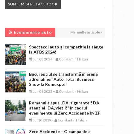
SUNTEM ȘI PE FACEBOOK
EVENIMENTE AUTO
Evenimente auto
Mai multe articole
Spectacol auto și competiție la sânge
la ATBS 2024!
-
Jun 03 2024
Constantin Hriban
Bucureștiul se transformă în arena
adrenalinei: Auto Total Business
Show la Romexpo!
-
Jun 08 2023
Constantin Hriban
Romanul a spus „DA, sigurantei! DA,
atentiei! DA, vietii!” in cadrul
evenimentului Zero Accidente by ZF
-
Jul 10 2019
Constantin Hriban
Zero Accidente – O campanie a