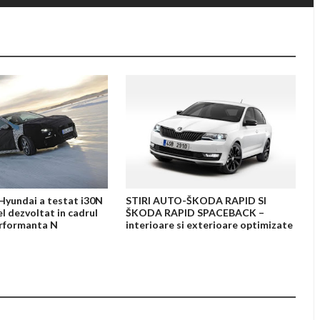
yundai a testat i30N
STIRI AUTO-ŠKODA RAPID SI
l dezvoltat in cadrul
ŠKODA RAPID SPACEBACK –
performanta N
interioare si exterioare optimizate