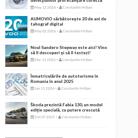
defecțiunilor prin etanșare corectă
-
May 12 2026
Constantin Hriban
AUMOVIO sărbătorește 20 de ani de
tahograf digital
-
May 02 2026
Constantin Hriban
Noul Sandero Stepway este aici! Vino
să îl descoperi și să îl testezi!
-
Mar 13 2026
Constantin Hriban
Înmatriculările de autoturisme în
Romania în anul 2025
-
Jan 11 2026
Constantin Hriban
Škoda prezintă Fabia 130, un model
ediție specială, cu putere crescută
-
Oct 07 2025
Constantin Hriban