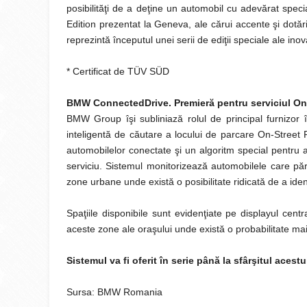
posibilităţi de a deţine un automobil cu adevărat speci
Edition prezentat la Geneva, ale cărui accente şi dotăr
reprezintă începutul unei serii de ediţii speciale ale ino
* Certificat de TÜV SÜD
BMW ConnectedDrive. Premieră pentru serviciul On-
BMW Group îşi subliniază rolul de principal furnizor 
inteligentă de căutare a locului de parcare On-Street P
automobilelor conectate şi un algoritm special pentru 
serviciu. Sistemul monitorizează automobilele care pără
zone urbane unde există o posibilitate ridicată de a ident
Spaţiile disponibile sunt evidenţiate pe displayul cent
aceste zone ale oraşului unde există o probabilitate mai
Sistemul va fi oferit în serie până la sfârşitul acest
Sursa: BMW Romania