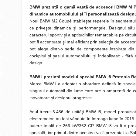
BMW prezintă o gamă vastă de accesorii BMW M 
dinamica automobilului şi îi personalizează design
Noul BMW M2 Coupé stabileşte reperele în segmentul 
ce priveşte dinamica şi performanţele. Designul său 
caracterul sportiv şi a aptitudinilor remarcabile pe circu
pot fi accentuate şi mai eficient prin selecţia de acce
pot alege dintr-o serie de componente inspirate din
cockpitul şi şasiul automobilului şi îndeplinesc - fără
design.
BMW i prezintă modelul special BMW i8 Protonic Re
Marca BMW i a adoptat o abordare definită în specia
singurul automobil din lume care are o amprentă de ca
inovatoare şi designul progresist.
Anul trecut 5.456 de unităţi BMW i8, model propulsat 
electromotor, au fost vândute în întreaga lume în 2015.
putere totală de 266 kW/362 CP. BMW i8 va fi o prezen
specială, iar primul dintre acestea va fi prezentat la Sa