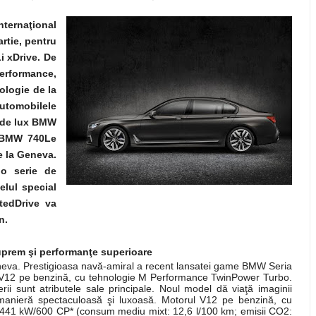
nternaţional
rtie, pentru
 xDrive. De
erformance,
nologie de la
utomobilele
n de lux BMW
i BMW 740Le
e la Geneva.
o serie de
lul special
tedDrive va
n.
prem şi performanţe superioare
va. Prestigioasa navă-amiral a recent lansatei game BMW Seria
rul V12 pe benzină, cu tehnologie M Performance TwinPower Turbo.
rii sunt atributele sale principale. Noul model dă viaţă imaginii
anieră spectaculoasă şi luxoasă. Motorul V12 pe benzină, cu
441 kW/600 CP* (consum mediu mixt: 12,6 l/100 km; emisii CO2: