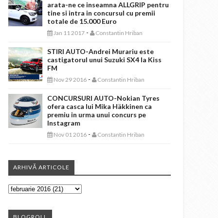
arata-ne ce inseamna ALLGRIP pentru
tine si intra in concursul cu premii
totale de 15.000 Euro
-
Jan 11 2017
Constantin Hriban
STIRI AUTO-Andrei Murariu este
castigatorul unui Suzuki SX4 la Kiss
FM
-
Nov 29 2016
Constantin Hriban
CONCURSURI AUTO-Nokian Tyres
ofera casca lui Mika Häkkinen ca
premiu in urma unui concurs pe
Instagram
-
Nov 01 2016
Constantin Hriban
ARHIVĂ ARTICOLE
BLOGROLL