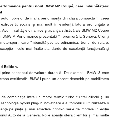
Performance pentru noul BMW M2 Coupé, care îmbunătăţesc
ul
automobilelor de înaltă performanţă din clasa compactă în ceea
extrovertit scoate şi mai mult în evidenţă latura pronunţată a
it. Acum, calităţile dinamice şi apariţia stilistică ale BMW M2 Coupé
sorii BMW M Performance prezentată în premieră la Geneva. Clienţii
 motorsport, care îmbunătăţesc aerodinamica, trenul de rulare,
 excepţie - cele mai înalte standarde de excelenţă funcţională şi
d Edition.
l princ conceptul dezvoltare durabilă. De exemplu, BMW i3 este
rbon certificată*. BMW i pune un accent deosebit pe mobilitatea
de combinaţia între un motor termic turbo cu trei cilindri şi un
 Tehnologia hybrid plug-in inovatoare a automobilului furnizează o
ţă pe piaţă şi mai atractivă printr-o serie de modele în ediţie
lonul Auto de la Geneva. Noile apariţii oferă clienţilor şi mai multe