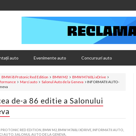
tații auto
Evenimente auto
Concursuri auto
BMW i8 Protonic Red Edition
BMW M2
BMW M760Li xDrive
formance
Marci auto
Salonul Auto de la Geneva
INFORMATII AUTO-
eneva
 de-a 86 editie a Salonului
eva
 PROTONIC RED EDITION,
BMW M2,
BMW M760LI XDRIVE,
INFORMATII AUTO,
I AUTO,
SALONUL AUTO DE LA GENEVA,