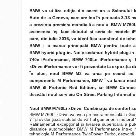
BMW va utiliza ediţia din acest an a Salonului I
Auto de la Geneva, care are loc în perioada 3-13 ma
a prezenta premiera mondială a noului BMW M760Li
asemenea, îşi face debutul şi seria de modele iP
care, din iulie 2016, va identifica transferul de teh
BMW i la marca principală BMW pentru toate a
BMW hybrid plug-in. Noile sedanuri hybrid plug-i
740e iPerformance, BMW 740Le iPerformance ş
xDrive iPerformance vor fi prezentate la expoziţia d
În plus, noul BMW M2 va urca pe scenă cu 
componente M Performance, BMW i va lansa mode
BMW i8 Protonic Red Edition, iar BMW Connec
dezvălui noul serviciu On-Street Parking Informatio
Noul BMW M760Li xDrive. Combinaţia de confort su
BMW M760Li xDrive va avea premiera mondială la Gene
7 îşi evidenţiază statutul de vârf al gamei prin moto
Rafinamentul excepţional şi livrarea superioară a pute
dinamice automobilelor BMW M Performance într-o m
tehnologie M Performance TwinPower Turbo, dezvoltă 