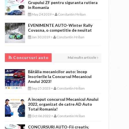
Grupului ZF pentru siguranta rutiera
in Romania
-
May 24 2019
Constantin Hriban
EVENIMENTE AUTO-Winter Rally
Covasna, o competitie de neuitat
-
Jan 30 2019
Constantin Hriban
CONCURSURI AUTO
Concursuri auto
Mai multe articole
Bătălia mecanicilor auto: încep
înscrierile la Concursul Mecanicul
Anului 2023!
-
Sep 25 2023
Constantin Hriban
A inceput concursul Mecanicul Anului
2022, organizat de catre AD Auto
Total Romania!
-
Oct 06 2022
Constantin Hriban
CONCURSURI AUTO-Fii creativ,