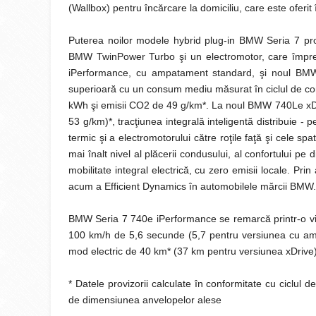
(Wallbox) pentru încărcare la domiciliu, care este oferit
Puterea noilor modele hybrid plug-in BMW Seria 7 prov
BMW TwinPower Turbo şi un electromotor, care îm
iPerformance, cu ampatament standard, şi noul BM
superioară cu un consum mediu măsurat în ciclul de co
kWh şi emisii CO2 de 49 g/km*. La noul BMW 740Le xDr
53 g/km)*, tracţiunea integrală inteligentă distribuie -
termic şi a electromotorului către roţile faţă şi cele s
mai înalt nivel al plăcerii condusului, al confortului pe 
mobilitate integral electrică, cu zero emisii locale. P
acum a Efficient Dynamics în automobilele mărcii BMW.
BMW Seria 7 740e iPerformance se remarcă printr-o vit
100 km/h de 5,6 secunde (5,7 pentru versiunea cu amp
mod electric de 40 km* (37 km pentru versiunea xDrive)
* Datele provizorii calculate în conformitate cu ciclul 
de dimensiunea anvelopelor alese