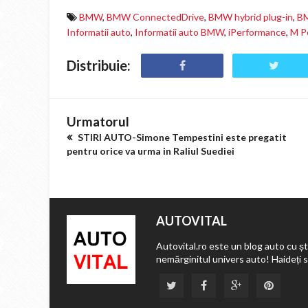
BMW
,
BMW ConnectedDrive
,
BMW hybrid plug-in
,
BM
Informatii auto
,
Informatii auto BMW
,
iPerformance
,
M P
Distribuie:
Urmatorul
STIRI AUTO-Simone Tempestini este pregatit
pentru orice va urma in Raliul Suediei
AUTOVITAL
Autovital.ro este un blog auto cu ști
nemărginitul univers auto! Haideți 