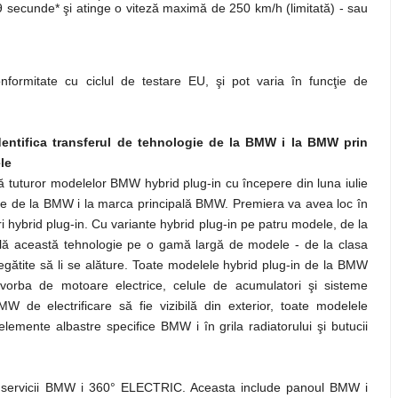
9 secunde* şi atinge o viteză maximă de 250 km/h (limitată) - sau
nformitate cu ciclul de testare EU, şi pot varia în funcţie de
dentifica transferul de tehnologie de la BMW i la BMW prin
le
tuturor modelelor BMW hybrid plug-in cu începere din luna iulie
logie de la BMW i la marca principală BMW. Premiera va avea loc în
hybrid plug-in. Cu variante hybrid plug-in pe patru modele, de la
ă această tehnologie pe o gamă largă de modele - de la clasa
gătite să li se alăture. Toate modelele hybrid plug-in de la BMW
vorba de motoare electrice, celule de acumulatori şi sisteme
W de electrificare să fie vizibilă din exterior, toate modelele
emente albastre specifice BMW i în grila radiatorului şi butucii
şi servicii BMW i 360° ELECTRIC. Aceasta include panoul BMW i