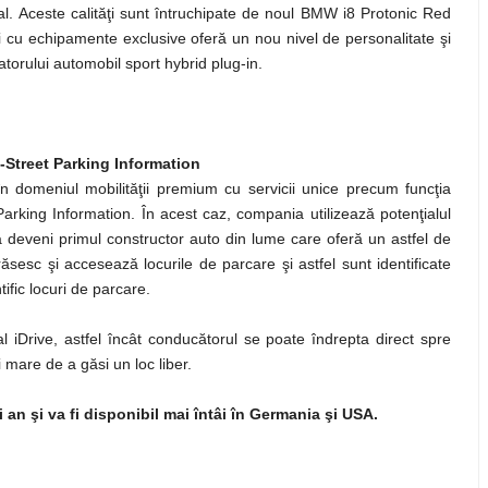
al. Aceste calităţi sunt întruchipate de noul BMW i8 Protonic Red
i cu echipamente exclusive oferă un nou nivel de personalitate şi
vatorului automobil sport hybrid plug-in.
Street Parking Information
în domeniul mobilităţii premium cu servicii unice precum funcţia
arking Information. În acest caz, compania utilizează potenţialul
a deveni primul constructor auto din lume care oferă un astfel de
sesc şi accesează locurile de parcare şi astfel sunt identificate
ific locuri de parcare.
ral iDrive, astfel încât conducătorul se poate îndrepta direct spre
 mare de a găsi un loc liber.
ui an şi va fi disponibil mai întâi în Germania şi USA.