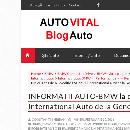
Adaugă un articol auto
Contact
Știri auto
Informații auto
Documen
Home
BMW
BMW ConnectedDrive
BMW hybrid plug-in
Informatii auto
Informatii auto BMW
iPerformance
M Per
BMW la cea de-a 86 editie a Salonului International Auto de la G
INFORMATII AUTO-BMW la cea
International Auto de la Gen
CONSTANTIN HRIBAN
-
VINERI, FEBRUARIE 12, 2016
BMW,
BMW CONNECTEDDRIVE,
BMW HYBRID PLUG-IN,
BMW I8
INFORMATII AUTO BMW,
IPERFORMANCE,
M PERFORMANCE,
MARC