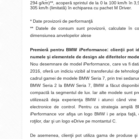
294 g/km)**, acoperă sprintul de la 0 la 100 km/h în 3,
305 km/h (limitată) în echiparea cu pachet M Driver.
* Date provizorii de performanţă
** Datele de consum sunt provizorii, calculate în co
dimensiunea anvelopelor alese
Premieră pentru BMW iPerformance: clienţii pot i
numele şi elementele de design ale diferitelor mode
Nou desemnare de model iPerformance, care va fi dată 
2016, oferă un indiciu vizibil al transferului de tehno
cadrul gamei de modele BMW Seria 7, prin trei sedanuri 
BMW Seria 2 la BMW Seria 7, BMW a făcut disponibil
compactă la segmentul de lux. Iar alte modele sunt pre
utilizează deja experienţa BMW i atunci când vine 
electronice de control. Pentru ca strategia amplă BM
iPerformance vor afişa un logo BMW i pe aripa faţă, el
roţilor, dar şi un logo eDrive pe montantul C.
De asemenea, clienţii pot utiliza gama de produse 