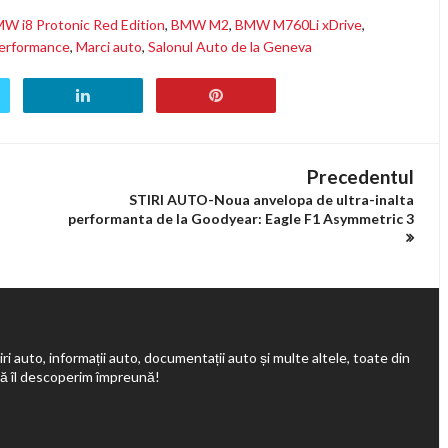
W i8 Protonic Red Edition
,
BMW M2
,
BMW M760Li xDrive
,
erformance
,
Marci auto
,
Salonul Auto de la Geneva
Precedentul
STIRI AUTO-Noua anvelopa de ultra-inalta
performanta de la Goodyear: Eagle F1 Asymmetric 3
ri auto, informații auto, documentații auto și multe altele, toate din
să îl descoperim împreună!