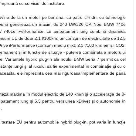
 împreună cu serviciul de instalare.
ine de la un motor pe benzină, cu patru cilindri, cu tehnologie
preună generează un maxim de 240 kW/326 CP. Noul BMW 740e
W 740Le iPerformance, cu ampatament lung combină dinamica
nsum UE de doar 2,1 l/100km, un consum de electricitate de 12,5
ive iPerformance (consum mediu mixt: 2,3 l/100 km; emisii CO2:
 permanent şi în funcţie de situaţie - puterea combinată a motorului
pate. Variantele hybrid plug-in ale noului BMW Seria 7 permit ca cel
distanţe lungi şi al luxului să fie experimentat în combinaţie şi cu o
rin aceasta, ele reprezintă cea mai riguroasă implementare de până
eză maximă în modul electric de 140 km/h şi o acceleraţie de 0-
atament lung şi 5,5 pentru versiunea xDrive) şi o autonomie în
.
de testare EU pentru automobile hybrid plug-in, pot varia în funcţie