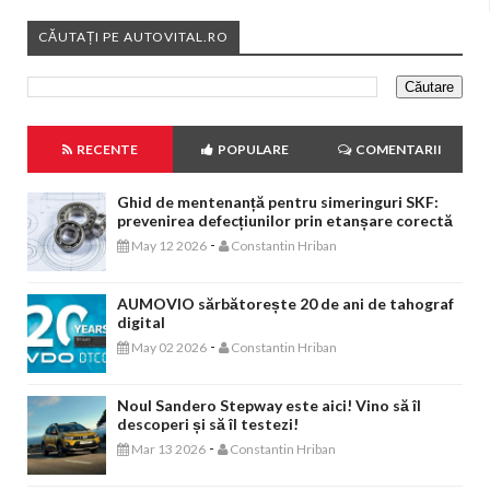
CĂUTAȚI PE AUTOVITAL.RO
RECENTE
POPULARE
COMENTARII
Ghid de mentenanță pentru simeringuri SKF:
prevenirea defecțiunilor prin etanșare corectă
-
May 12 2026
Constantin Hriban
AUMOVIO sărbătorește 20 de ani de tahograf
digital
-
May 02 2026
Constantin Hriban
Noul Sandero Stepway este aici! Vino să îl
descoperi și să îl testezi!
-
Mar 13 2026
Constantin Hriban