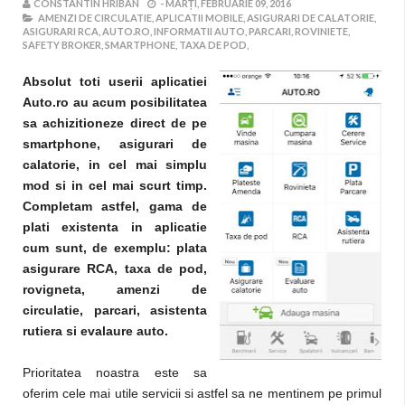
CONSTANTIN HRIBAN
-
MARȚI, FEBRUARIE 09, 2016
AMENZI DE CIRCULATIE,
APLICATII MOBILE,
ASIGURARI DE CALATORIE,
ASIGURARI RCA,
AUTO.RO,
INFORMATII AUTO,
PARCARI,
ROVINIETE,
SAFETY BROKER,
SMARTPHONE,
TAXA DE POD,
Absolut toti userii aplicatiei
Auto.ro au acum posibilitatea
sa achizitioneze direct de pe
smartphone, asigurari de
calatorie, in cel mai simplu
mod si in cel mai scurt timp.
Completam astfel, gama de
plati existenta in aplicatie
cum sunt, de exemplu: plata
asigurare RCA, taxa de pod,
rovigneta, amenzi de
circulatie, parcari, asistenta
rutiera si evalaure auto.
Prioritatea noastra este sa
oferim cele mai utile servicii si astfel sa ne mentinem pe primul