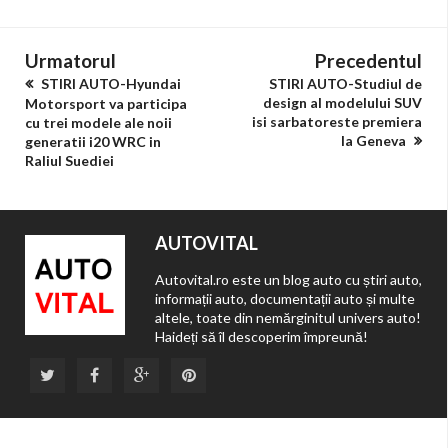
Urmatorul
Precedentul
STIRI AUTO-Hyundai
STIRI AUTO-Studiul de
design al modelului SUV
Motorsport va participa
isi sarbatoreste premiera
cu trei modele ale noii
la Geneva
generatii i20 WRC in
Raliul Suediei
AUTOVITAL
Autovital.ro este un blog auto cu știri auto,
informații auto, documentații auto și multe
altele, toate din nemărginitul univers auto!
Haideți să îl descoperim împreună!