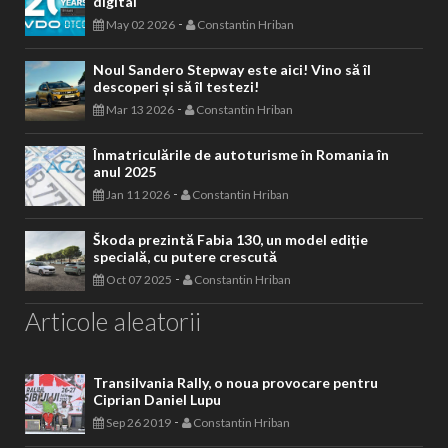
digital
-
May 02 2026
Constantin Hriban
Noul Sandero Stepway este aici! Vino să îl
descoperi și să îl testezi!
-
Mar 13 2026
Constantin Hriban
Înmatriculările de autoturisme în Romania în
anul 2025
-
Jan 11 2026
Constantin Hriban
Škoda prezintă Fabia 130, un model ediție
specială, cu putere crescută
-
Oct 07 2025
Constantin Hriban
Articole aleatorii
Transilvania Rally, o noua provocare pentru
Ciprian Daniel Lupu
-
Sep 26 2019
Constantin Hriban