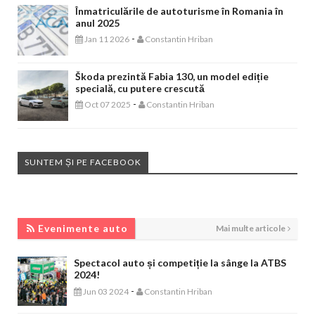
Înmatriculările de autoturisme în Romania în
anul 2025
-
Jan 11 2026
Constantin Hriban
Škoda prezintă Fabia 130, un model ediție
specială, cu putere crescută
-
Oct 07 2025
Constantin Hriban
SUNTEM ȘI PE FACEBOOK
EVENIMENTE AUTO
Evenimente auto
Mai multe articole
Spectacol auto și competiție la sânge la ATBS
2024!
-
Jun 03 2024
Constantin Hriban