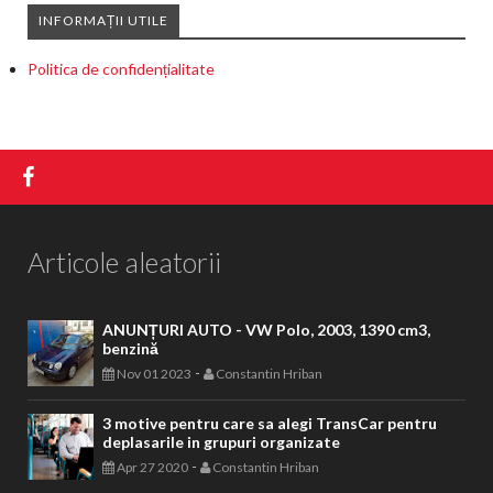
INFORMAȚII UTILE
Politica de confidențialitate
Articole aleatorii
ANUNȚURI AUTO - VW Polo, 2003, 1390 cm3,
benzină
-
Nov 01 2023
Constantin Hriban
3 motive pentru care sa alegi TransCar pentru
deplasarile in grupuri organizate
-
Apr 27 2020
Constantin Hriban