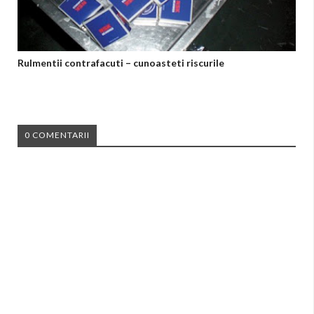
Rulmentii contrafacuti – cunoasteti riscurile
0 COMENTARII