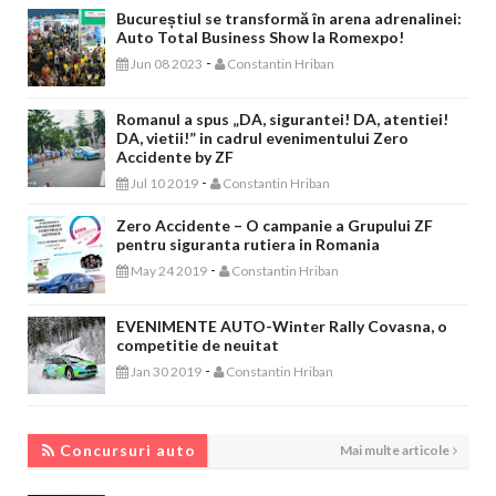
Bucureștiul se transformă în arena adrenalinei:
Auto Total Business Show la Romexpo!
-
Jun 08 2023
Constantin Hriban
Romanul a spus „DA, sigurantei! DA, atentiei!
DA, vietii!” in cadrul evenimentului Zero
Accidente by ZF
-
Jul 10 2019
Constantin Hriban
Zero Accidente – O campanie a Grupului ZF
pentru siguranta rutiera in Romania
-
May 24 2019
Constantin Hriban
EVENIMENTE AUTO-Winter Rally Covasna, o
competitie de neuitat
-
Jan 30 2019
Constantin Hriban
CONCURSURI AUTO
Concursuri auto
Mai multe articole