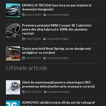
ENYAQ iV: ŠKODA face inca un pas inainte in
domeniul designului
-
Aug 13 2020
Constantin Hriban
Premiera primului MINI Cooper SE Cabriolet:
jante din aliaj fabricate 100% din aluminiu
reciclat
-
Feb 27 2023
Constantin Hriban
Dacia prezintă Noul Spring, cu un design mai
atrăgător ca oricând
-
Feb 22 2024
Constantin Hriban
Ultimele articole
Ghid de mentenanță pentru simeringuri SKF:
prevenirea defecțiunilor prin etanșare corectă
-
May 12 2026
Constantin Hriban
AUMOVIO sărbătorește 20 de ani de tahograf