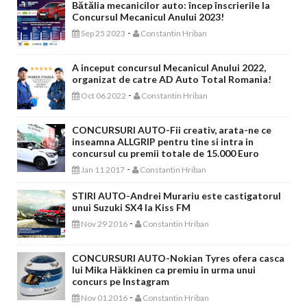
Bătălia mecanicilor auto: încep înscrierile la
Concursul Mecanicul Anului 2023!
-
Sep 25 2023
Constantin Hriban
A inceput concursul Mecanicul Anului 2022,
organizat de catre AD Auto Total Romania!
-
Oct 06 2022
Constantin Hriban
CONCURSURI AUTO-Fii creativ, arata-ne ce
inseamna ALLGRIP pentru tine si intra in
concursul cu premii totale de 15.000 Euro
-
Jan 11 2017
Constantin Hriban
STIRI AUTO-Andrei Murariu este castigatorul
unui Suzuki SX4 la Kiss FM
-
Nov 29 2016
Constantin Hriban
CONCURSURI AUTO-Nokian Tyres ofera casca
lui Mika Häkkinen ca premiu in urma unui
concurs pe Instagram
-
Nov 01 2016
Constantin Hriban