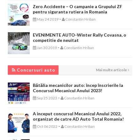
Zero Accidente – O campanie a Grupului ZF
pentru siguranta rutiera in Romania
-
May 24 2019
Constantin Hriban
EVENIMENTE AUTO-Winter Rally Covasna, o
competitie de neuitat
-
Jan 30 2019
Constantin Hriban
CONCURSURI AUTO
Concursuri auto
Mai multe articole
Bătălia mecanicilor auto: încep înscrierile la
Concursul Mecanicul Anului 2023!
-
Sep 25 2023
Constantin Hriban
A inceput concursul Mecanicul Anului 2022,
organizat de catre AD Auto Total Romania!
-
Oct 06 2022
Constantin Hriban