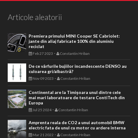
Articole aleatorii
Premiera primului MINI Cooper SE Cabriolet:
jante din aliaj fabricate 100% din aluminiu
reciclat
-
Feb 27 2023
Constantin Hriban
De ce vârfurile bujiilor incandescente DENSO au
culoarea gri/albastră?
-
Nov 09 2023
Constantin Hriban
Continental are la Timișoara unul dintre cele
mai mari laboratoare de testare ContiTech din
Europa
-
Jul 25 2024
Constantin Hriban
Amprenta reala de CO2 a unui automobil BMW
electric fata de unul cu motor cu ardere interna
-
Mar 21 2022
Constantin Hriban