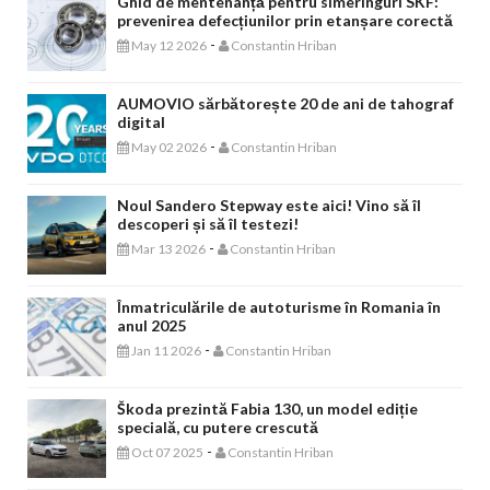
Ghid de mentenanță pentru simeringuri SKF:
prevenirea defecțiunilor prin etanșare corectă
-
May 12 2026
Constantin Hriban
AUMOVIO sărbătorește 20 de ani de tahograf
digital
-
May 02 2026
Constantin Hriban
Noul Sandero Stepway este aici! Vino să îl
descoperi și să îl testezi!
-
Mar 13 2026
Constantin Hriban
Înmatriculările de autoturisme în Romania în
anul 2025
-
Jan 11 2026
Constantin Hriban
Škoda prezintă Fabia 130, un model ediție
specială, cu putere crescută
-
Oct 07 2025
Constantin Hriban