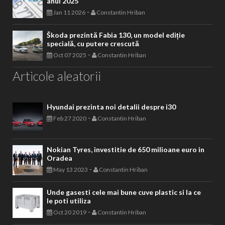
anul 2025
-
Jan 11 2026
Constantin Hriban
Škoda prezintă Fabia 130, un model ediție
specială, cu putere crescută
-
Oct 07 2025
Constantin Hriban
Articole aleatorii
Hyundai prezinta noi detalii despre i30
-
Feb 27 2020
Constantin Hriban
Nokian Tyres, investitie de 650 milioane euro in
Oradea
-
May 13 2023
Constantin Hriban
Unde gasesti cele mai bune cuve plastic si la ce
le poti utiliza
-
Oct 20 2019
Constantin Hriban