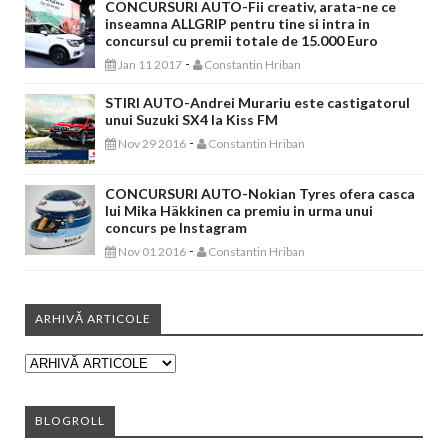
CONCURSURI AUTO-Fii creativ, arata-ne ce
inseamna ALLGRIP pentru tine si intra in
concursul cu premii totale de 15.000 Euro
-
Jan 11 2017
Constantin Hriban
STIRI AUTO-Andrei Murariu este castigatorul
unui Suzuki SX4 la Kiss FM
-
Nov 29 2016
Constantin Hriban
CONCURSURI AUTO-Nokian Tyres ofera casca
lui Mika Häkkinen ca premiu in urma unui
concurs pe Instagram
-
Nov 01 2016
Constantin Hriban
ARHIVĂ ARTICOLE
BLOGROLL