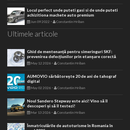
Locul perfect unde puteti gasi si de unde puteti
achizitiona machete auto premium
-
Jun 09 2022
Constantin Hriban
Ultimele articole
Ghid de mentenanță pentru simeringuri SKF:
prevenirea defecțiunilor prin etanșare corectă
-
May 12 2026
Constantin Hriban
AUMOVIO sărbătorește 20 de ani de tahograf
digital
-
May 02 2026
Constantin Hriban
Noul Sandero Stepway este aici! Vino să îl
descoperi și să îl testezi!
-
Mar 13 2026
Constantin Hriban
Înmatriculările de autoturisme în Romania în