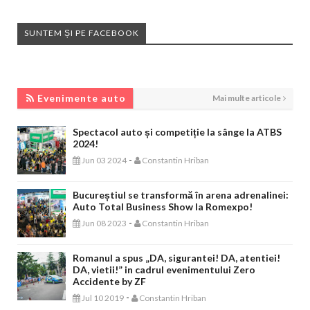
SUNTEM ȘI PE FACEBOOK
EVENIMENTE AUTO
Evenimente auto
Mai multe articole
Spectacol auto și competiție la sânge la ATBS
2024!
-
Jun 03 2024
Constantin Hriban
Bucureștiul se transformă în arena adrenalinei:
Auto Total Business Show la Romexpo!
-
Jun 08 2023
Constantin Hriban
Romanul a spus „DA, sigurantei! DA, atentiei!
DA, vietii!” in cadrul evenimentului Zero
Accidente by ZF
-
Jul 10 2019
Constantin Hriban