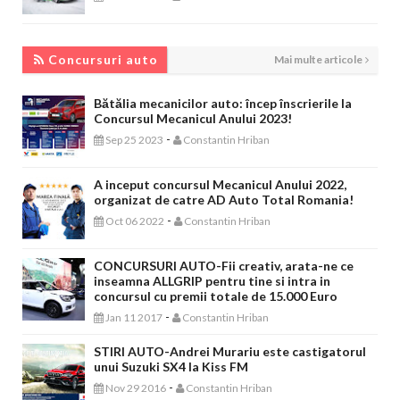
CONCURSURI AUTO
Concursuri auto
Mai multe articole
Bătălia mecanicilor auto: încep înscrierile la
Concursul Mecanicul Anului 2023!
-
Sep 25 2023
Constantin Hriban
A inceput concursul Mecanicul Anului 2022,
organizat de catre AD Auto Total Romania!
-
Oct 06 2022
Constantin Hriban
CONCURSURI AUTO-Fii creativ, arata-ne ce
inseamna ALLGRIP pentru tine si intra in
concursul cu premii totale de 15.000 Euro
-
Jan 11 2017
Constantin Hriban
STIRI AUTO-Andrei Murariu este castigatorul
unui Suzuki SX4 la Kiss FM
-
Nov 29 2016
Constantin Hriban