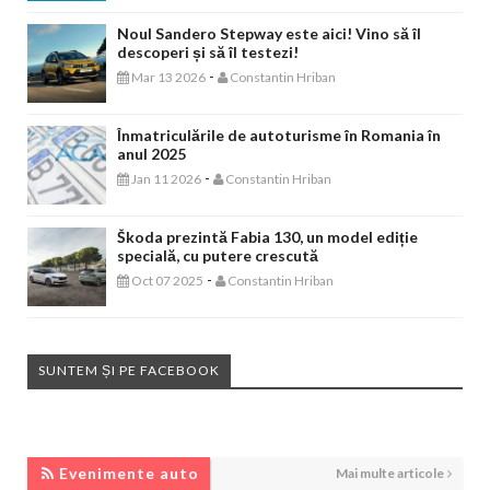
Noul Sandero Stepway este aici! Vino să îl
descoperi și să îl testezi!
-
Mar 13 2026
Constantin Hriban
Înmatriculările de autoturisme în Romania în
anul 2025
-
Jan 11 2026
Constantin Hriban
Škoda prezintă Fabia 130, un model ediție
specială, cu putere crescută
-
Oct 07 2025
Constantin Hriban
SUNTEM ȘI PE FACEBOOK
EVENIMENTE AUTO
Evenimente auto
Mai multe articole