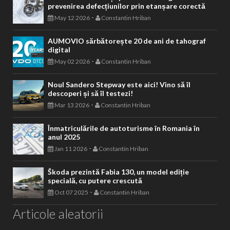
prevenirea defecțiunilor prin etanșare corectă
-
May 12 2026
Constantin Hriban
AUMOVIO sărbătorește 20 de ani de tahograf
digital
-
May 02 2026
Constantin Hriban
Noul Sandero Stepway este aici! Vino să îl
descoperi și să îl testezi!
-
Mar 13 2026
Constantin Hriban
Înmatriculările de autoturisme în Romania în
anul 2025
-
Jan 11 2026
Constantin Hriban
Škoda prezintă Fabia 130, un model ediție
specială, cu putere crescută
-
Oct 07 2025
Constantin Hriban
Articole aleatorii