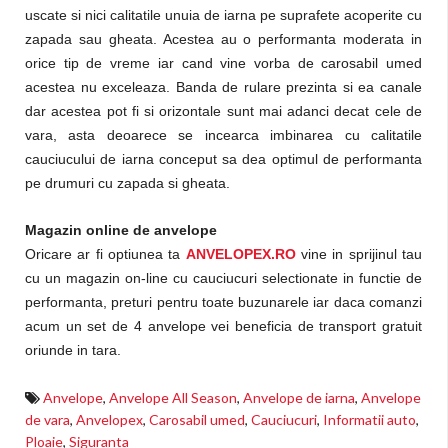
uscate si nici calitatile unuia de iarna pe suprafete acoperite cu
zapada sau gheata. Acestea au o performanta moderata in
orice tip de vreme iar cand vine vorba de carosabil umed
acestea nu exceleaza. Banda de rulare prezinta si ea canale
dar acestea pot fi si orizontale sunt mai adanci decat cele de
vara, asta deoarece se incearca imbinarea cu calitatile
cauciucului de iarna conceput sa dea optimul de performanta
pe drumuri cu zapada si gheata.
Magazin online de anvelope
Oricare ar fi optiunea ta
ANVELOPEX.RO
vine in sprijinul tau
cu un magazin on-line cu cauciucuri selectionate in functie de
performanta, preturi pentru toate buzunarele iar daca comanzi
acum un set de 4 anvelope vei beneficia de transport gratuit
oriunde in tara.
Anvelope
,
Anvelope All Season
,
Anvelope de iarna
,
Anvelope
de vara
,
Anvelopex
,
Carosabil umed
,
Cauciucuri
,
Informatii auto
,
Ploaie
,
Siguranta