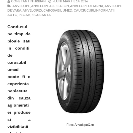
CONSTANTIN HRIBAN
-
LUNI, MARTIE 14, 2016
ANVELOPE,
ANVELOPE ALL SEASON,
ANVELOPE DE IARNA,
ANVELOPE
DE VARA,
ANVELOPEX,
CAROSABIL UMED,
CAUCIUCURI,
INFORMATII
AUTO,
PLOAIE,
SIGURANTA,
Condusul
pe timp de
ploaie sau
in conditii
de
carosabil
umed
poate fi o
experienta
neplacuta
din cauza
aglomerati
ei produse
si a
Foto: AnvelopeX.ro
vizibilitatii