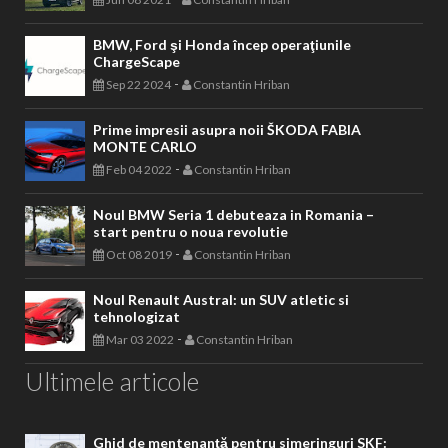
BMW, Ford şi Honda încep operaţiunile
ChargeScape
-
Sep 22 2024
Constantin Hriban
Prime impresii asupra noii ŠKODA FABIA
MONTE CARLO
-
Feb 04 2022
Constantin Hriban
Noul BMW Seria 1 debuteaza in Romania –
start pentru o noua revolutie
-
Oct 08 2019
Constantin Hriban
Noul Renault Austral: un SUV atletic si
tehnologizat
-
Mar 03 2022
Constantin Hriban
Ultimele articole
Ghid de mentenanță pentru simeringuri SKF: