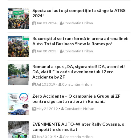
Spectacol auto și competiție la sânge la ATBS
2024!
-
Jun 03 2024
Constantin Hriban
Bucureștiul se transformă în arena adrenalinei:
Auto Total Business Show la Romexpo!
-
Jun 08 2023
Constantin Hriban
Romanul a spus „DA, sigurantei! DA, atentiei!
DA, vietii!” in cadrul evenimentului Zero
Accidente by ZF
-
Jul 10 2019
Constantin Hriban
Zero Accidente – O campanie a Grupului ZF
pentru siguranta rutiera in Romania
-
May 24 2019
Constantin Hriban
EVENIMENTE AUTO-Winter Rally Covasna, o
competitie de neuitat
-
Jan 30 2019
Constantin Hriban