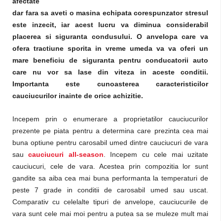
afectate
dar fara sa aveti o masina echipata corespunzator stresul
este inzecit, iar acest lucru va diminua considerabil
placerea si siguranta condusului. O anvelopa care va
ofera tractiune sporita in vreme umeda va va oferi un
mare beneficiu de siguranta pentru conducatorii auto
care nu vor sa lase din viteza in aceste conditii.
Importanta este cunoasterea caracteristicilor
cauciucurilor inainte de orice achizitie.
Incepem prin o enumerare a proprietatilor cauciucurilor
prezente pe piata pentru a determina care prezinta cea mai
buna optiune pentru carosabil umed dintre cauciucuri de vara
sau
cauciucuri all-season
. Incepem cu cele mai uzitate
cauciucuri, cele de vara. Acestea prin compozitia lor sunt
gandite sa aiba cea mai buna performanta la temperaturi de
peste 7 grade in conditii de carosabil umed sau uscat.
Comparativ cu celelalte tipuri de anvelope, cauciucurile de
vara sunt cele mai moi pentru a putea sa se muleze mult mai