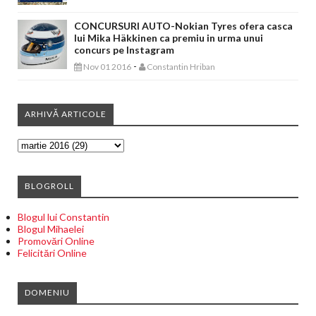
CONCURSURI AUTO-Nokian Tyres ofera casca
lui Mika Häkkinen ca premiu in urma unui
concurs pe Instagram
-
Nov 01 2016
Constantin Hriban
ARHIVĂ ARTICOLE
BLOGROLL
Blogul lui Constantin
Blogul Mihaelei
Promovări Online
Felicitări Online
DOMENIU