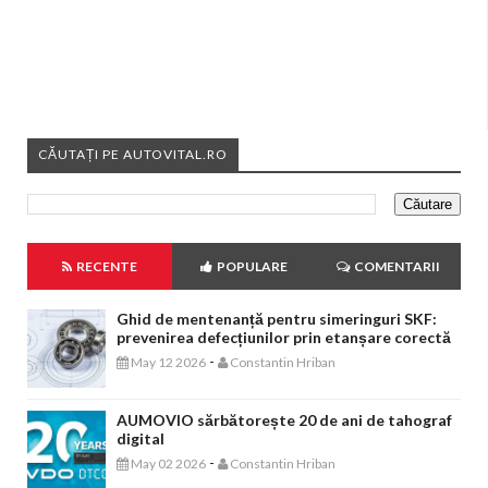
CĂUTAȚI PE AUTOVITAL.RO
RECENTE
POPULARE
COMENTARII
Ghid de mentenanță pentru simeringuri SKF:
prevenirea defecțiunilor prin etanșare corectă
-
May 12 2026
Constantin Hriban
AUMOVIO sărbătorește 20 de ani de tahograf
digital
-
May 02 2026
Constantin Hriban