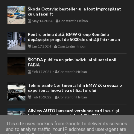
Škoda Octavia: besteller-ul a fost împrospătat
cu un facelift
-
May 14 2024
Constantin Hriban
Pentru prima dată, BMW Group România
depăşeşte pragul de 5000 de unităţi într-un an
-
Jan 17 2024
Constantin Hriban
ŠKODA publica un prim indiciu al siluetei noii
FABIA
-
Feb 17 2021
Constantin Hriban
Tehnologiile Continental din BMW iX creeaza o
experienta inovativa utilizatorului
-
Feb 18 2022
Constantin Hriban
Allview AUTO lansează versiunea cu 4 locuri și
baterie extinsă a modelului CityZEN
-
Mar 20 2024
Constantin Hriban
This site uses cookies from Google to deliver its services
and to analyze traffic. Your IP address and user-agent are