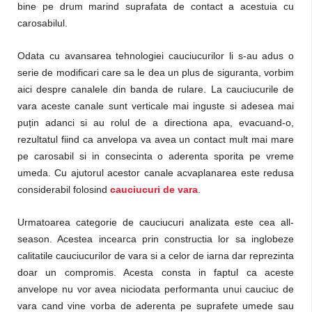
bine pe drum marind suprafata de contact a acestuia cu
carosabilul.
Odata cu avansarea tehnologiei cauciucurilor li s-au adus o
serie de modificari care sa le dea un plus de siguranta, vorbim
aici despre canalele din banda de rulare. La cauciucurile de
vara aceste canale sunt verticale mai inguste si adesea mai
pu
ț
in adanci si au rolul de a directiona apa, evacuand-o,
rezultatul fiind ca anvelopa va avea un contact mult mai mare
pe carosabil si in consecinta o aderenta sporita pe vreme
umeda. Cu ajutorul acestor canale acvaplanarea este redusa
considerabil folosind
cauciucuri de vara
.
Urmatoarea categorie de cauciucuri analizata este cea all-
season. Acestea incearca prin constructia lor sa inglobeze
calitatile cauciucurilor de vara si a celor de iarna dar reprezinta
doar un compromis. Acesta consta in faptul ca aceste
anvelope nu vor avea niciodata performanta unui cauciuc de
vara cand vine vorba de aderenta pe suprafete umede sau