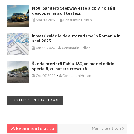
Noul Sandero Stepway este aici! Vino să îl
descoperi și să îl testezi!
-
Mar 13 2026
Constantin Hriban
Înmatriculările de autoturisme în Romania în
anul 2025
-
Jan 11 2026
Constantin Hriban
Škoda prezintă Fabia 130, un model ediție
specială, cu putere crescută
-
Oct 07 2025
Constantin Hriban
SUNTEM ȘI PE FACEBOOK
EVENIMENTE AUTO
Evenimente auto
Mai multe articole