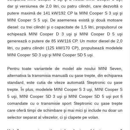
dar şi versiunea de 2,0 litri, cu patru cilindri, care dezvoltă o
putere maximă de 141 kW/192 CP la MINI Cooper S 3 uşi şi
MINI Cooper S 5 uşi. De asemenea există şi două motoare
diesel: cu trei cilindri şi o capacitate de 1,5 litri, propulsorul ce
echipează MINI Cooper D 3 uşi şi MINI Cooper D 5 uşi
generează o putere de 85 kW/116 CP. Un motor diesel de 2,0
litri, cu patru cilindri (125 kW/170 CP), propulsează modelele
MINI Cooper SD 3 uşi şi MINI Cooper SD 5 uşi.
Pentru toate variantele de model ale noului MINI Seven,
alternativa la transmisia manuală cu şase trepte, din echiparea
standard, este cutia de viteze automată Steptronic cu şase
trepte. În plus, modelele MINI Cooper S 3 uşi, MINI Cooper S
5 uşi, MINI Cooper SD 3 uşi şi MINI Cooper SD 5 uşi pot fi
comandate cu o transmisie sport Steptronic cu şase trepte
care oferă timpi de schimbare şi mai mici şi include nu doar un
selector separat al vitezelor, ci şi clapete pe volan.