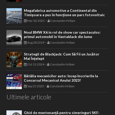
Megafabrica automotive a Continental din
Timișoara a pus în funcțiune un parc fotovoltaic
-
Mar 02 2025
Constantin Hriban
Noul BMW X6 in rol de show car spectaculos:
primul automobil in Vantablack din lume
-
Aug 28 2019
Constantin Hriban
Strategii de Blackjack: Cum Să Fii un Jucător
Mai Înțelept
-
Oct 11 2024
Constantin Hriban
Bătălia mecanicilor auto: încep înscrierile la
Concursul Mecanicul Anului 2023!
-
Sep 25 2023
Constantin Hriban
Ultimele articole
Ghid de mentenanță pentru simeringuri SKF: