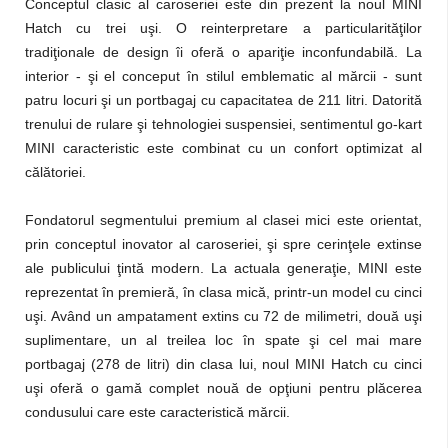
Conceptul clasic al caroseriei este din prezent la noul MINI
Hatch cu trei uşi. O reinterpretare a particularităţilor
tradiţionale de design îi oferă o apariţie inconfundabilă. La
interior - şi el conceput în stilul emblematic al mărcii - sunt
patru locuri şi un portbagaj cu capacitatea de 211 litri. Datorită
trenului de rulare şi tehnologiei suspensiei, sentimentul go-kart
MINI caracteristic este combinat cu un confort optimizat al
călătoriei.
Fondatorul segmentului premium al clasei mici este orientat,
prin conceptul inovator al caroseriei, şi spre cerinţele extinse
ale publicului ţintă modern. La actuala generaţie, MINI este
reprezentat în premieră, în clasa mică, printr-un model cu cinci
uşi. Având un ampatament extins cu 72 de milimetri, două uşi
suplimentare, un al treilea loc în spate şi cel mai mare
portbagaj (278 de litri) din clasa lui, noul MINI Hatch cu cinci
uşi oferă o gamă complet nouă de opţiuni pentru plăcerea
condusului care este caracteristică mărcii.