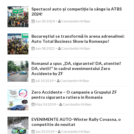
Spectacol auto și competiție la sânge la ATBS
2024!
-
Jun 03 2024
Constantin Hriban
Bucureștiul se transformă în arena adrenalinei:
Auto Total Business Show la Romexpo!
-
Jun 08 2023
Constantin Hriban
Romanul a spus „DA, sigurantei! DA, atentiei!
DA, vietii!” in cadrul evenimentului Zero
Accidente by ZF
-
Jul 10 2019
Constantin Hriban
Zero Accidente – O campanie a Grupului ZF
pentru siguranta rutiera in Romania
-
May 24 2019
Constantin Hriban
EVENIMENTE AUTO-Winter Rally Covasna, o
competitie de neuitat
-
Jan 30 2019
Constantin Hriban