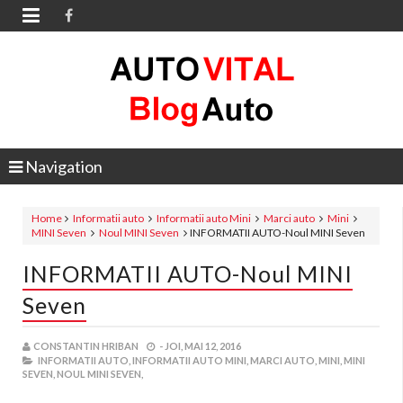

Navigation
Home
Informatii auto
Informatii auto Mini
Marci auto
Mini
MINI Seven
Noul MINI Seven
INFORMATII AUTO-Noul MINI Seven
INFORMATII AUTO-Noul MINI
Seven
CONSTANTIN HRIBAN
-
JOI, MAI 12, 2016
INFORMATII AUTO,
INFORMATII AUTO MINI,
MARCI AUTO,
MINI,
MINI
SEVEN,
NOUL MINI SEVEN,