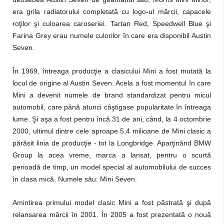
era grila radiatorului completată cu logo-ul mărcii, capacele
roţilor şi culoarea caroseriei. Tartan Red, Speedwell Blue şi
Farina Grey erau numele culorilor în care era disponibil Austin
Seven.
În 1969, întreaga producţie a clasicului Mini a fost mutată la
locul de origine al Austin Seven. Acela a fost momentul în care
Mini a devenit numele de brand standardizat pentru micul
automobil, care până atunci câştigase popularitate în întreaga
lume. Şi aşa a fost pentru încă 31 de ani, când, la 4 octombrie
2000, ultimul dintre cele aproape 5,4 milioane de Mini clasic a
părăsit linia de producţie - tot la Longbridge. Aparţinând BMW
Group la acea vreme, marca a lansat, pentru o scurtă
perioadă de timp, un model special al automobilului de succes
în clasa mică. Numele său: Mini Seven.
Amintirea primului model clasic Mini a fost păstrată şi după
relansarea mărcii în 2001. În 2005 a fost prezentată o nouă