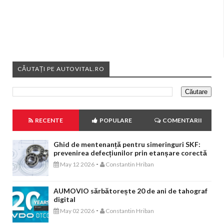
CĂUTAȚI PE AUTOVITAL.RO
RECENTE
POPULARE
COMENTARII
Ghid de mentenanță pentru simeringuri SKF:
prevenirea defecțiunilor prin etanșare corectă
-
May 12 2026
Constantin Hriban
AUMOVIO sărbătorește 20 de ani de tahograf
digital
-
May 02 2026
Constantin Hriban