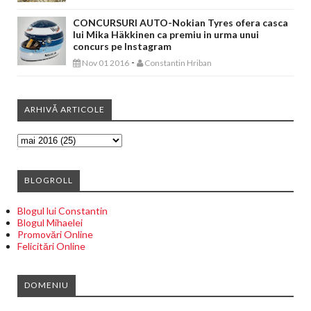
CONCURSURI AUTO-Nokian Tyres ofera casca
lui Mika Häkkinen ca premiu in urma unui
concurs pe Instagram
-
Nov 01 2016
Constantin Hriban
ARHIVĂ ARTICOLE
BLOGROLL
Blogul lui Constantin
Blogul Mihaelei
Promovări Online
Felicitări Online
DOMENIU