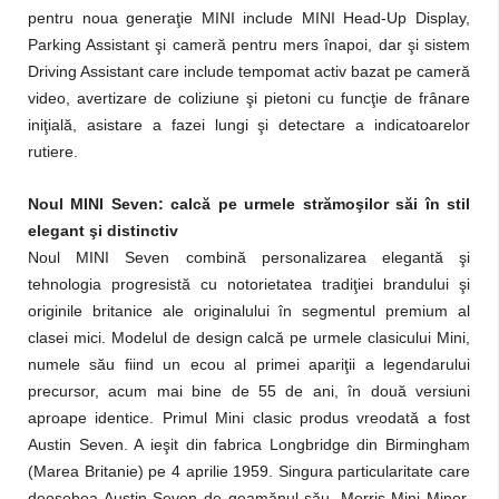
pentru noua generaţie MINI include MINI Head-Up Display,
Parking Assistant şi cameră pentru mers înapoi, dar şi sistem
Driving Assistant care include tempomat activ bazat pe cameră
video, avertizare de coliziune şi pietoni cu funcţie de frânare
iniţială, asistare a fazei lungi şi detectare a indicatoarelor
rutiere.
Noul MINI Seven: calcă pe urmele strămoşilor săi în stil
elegant şi distinctiv
Noul MINI Seven combină personalizarea elegantă şi
tehnologia progresistă cu notorietatea tradiţiei brandului şi
originile britanice ale originalului în segmentul premium al
clasei mici. Modelul de design calcă pe urmele clasicului Mini,
numele său fiind un ecou al primei apariţii a legendarului
precursor, acum mai bine de 55 de ani, în două versiuni
aproape identice. Primul Mini clasic produs vreodată a fost
Austin Seven. A ieşit din fabrica Longbridge din Birmingham
(Marea Britanie) pe 4 aprilie 1959. Singura particularitate care
deosebea Austin Seven de geamănul său, Morris Mini Minor,