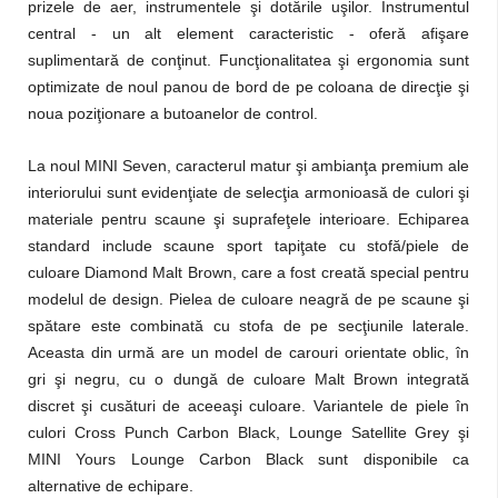
prizele de aer, instrumentele şi dotările uşilor. Instrumentul
central - un alt element caracteristic - oferă afişare
suplimentară de conţinut. Funcţionalitatea şi ergonomia sunt
optimizate de noul panou de bord de pe coloana de direcţie şi
noua poziţionare a butoanelor de control.
La noul MINI Seven, caracterul matur şi ambianţa premium ale
interiorului sunt evidenţiate de selecţia armonioasă de culori şi
materiale pentru scaune şi suprafeţele interioare. Echiparea
standard include scaune sport tapiţate cu stofă/piele de
culoare Diamond Malt Brown, care a fost creată special pentru
modelul de design. Pielea de culoare neagră de pe scaune şi
spătare este combinată cu stofa de pe secţiunile laterale.
Aceasta din urmă are un model de carouri orientate oblic, în
gri şi negru, cu o dungă de culoare Malt Brown integrată
discret şi cusături de aceeaşi culoare. Variantele de piele în
culori Cross Punch Carbon Black, Lounge Satellite Grey şi
MINI Yours Lounge Carbon Black sunt disponibile ca
alternative de echipare.