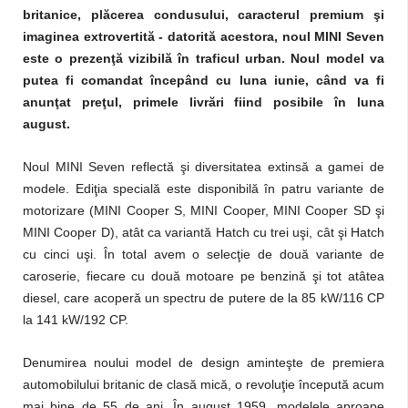
britanice, plăcerea condusului, caracterul premium şi
imaginea extrovertită - datorită acestora, noul MINI Seven
este o prezenţă vizibilă în traficul urban. Noul model va
putea fi comandat începând cu luna iunie, când va fi
anunţat preţul, primele livrări fiind posibile în luna
august.
Noul MINI Seven reflectă şi diversitatea extinsă a gamei de
modele. Ediţia specială este disponibilă în patru variante de
motorizare (MINI Cooper S, MINI Cooper, MINI Cooper SD şi
MINI Cooper D), atât ca variantă Hatch cu trei uşi, cât şi Hatch
cu cinci uşi. În total avem o selecţie de două variante de
caroserie, fiecare cu două motoare pe benzină şi tot atâtea
diesel, care acoperă un spectru de putere de la 85 kW/116 CP
la 141 kW/192 CP.
Denumirea noului model de design aminteşte de premiera
automobilului britanic de clasă mică, o revoluţie începută acum
mai bine de 55 de ani. În august 1959, modelele aproape