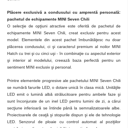
Plăcere exclusivă a condusului cu amprentă personală:
pachetul de echipamente MINI Seven Chili
O selecţie de opţiuni atractive este oferită de pachetul de
echipamente MINI Seven Chili, creat exclusiv pentru acest
model. Elementele din acest pachet îmbunătăţesc nu doar
plăcerea condusului, ci şi caracterul premium al noilor MINI
Hatch cu trei şi cu cinci uşi - în combinaţie cu aspectul exterior
şi interior al modelului, creează baza perfectă pentru un
sentiment MINI exclusiv şi personal.
Printre elementele progresive ale pachetului MINI Seven Chili
se numără farurile LED, o dotare unică în clasa mică. Unităţile
LED emit o lumină albă strălucitoare pentru ambele faze şi
sunt înconjurate de un inel LED pentru lumini de zi, a cărui
secţiune inferioară se întinde până la semnalizatoarele albe.
Proiectoarele de ceaţă şi stopurile dispun şi ele de tehnologie
LED. Senzorul de ploaie cu control automat al poziţiilor