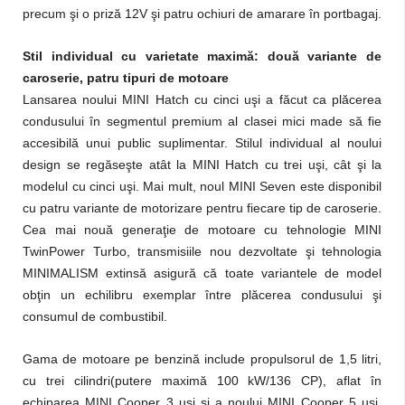
precum şi o priză 12V şi patru ochiuri de amarare în portbagaj.
Stil individual cu varietate maximă: două variante de
caroserie, patru tipuri de motoare
Lansarea noului MINI Hatch cu cinci uşi a făcut ca plăcerea
condusului în segmentul premium al clasei mici made să fie
accesibilă unui public suplimentar. Stilul individual al noului
design se regăseşte atât la MINI Hatch cu trei uşi, cât şi la
modelul cu cinci uşi. Mai mult, noul MINI Seven este disponibil
cu patru variante de motorizare pentru fiecare tip de caroserie.
Cea mai nouă generaţie de motoare cu tehnologie MINI
TwinPower Turbo, transmisiile nou dezvoltate şi tehnologia
MINIMALISM extinsă asigură că toate variantele de model
obţin un echilibru exemplar între plăcerea condusului şi
consumul de combustibil.
Gama de motoare pe benzină include propulsorul de 1,5 litri,
cu trei cilindri(putere maximă 100 kW/136 CP), aflat în
echiparea MINI Cooper 3 uşi şi a noului MINI Cooper 5 uşi,