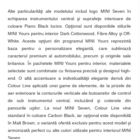
Alte particularităţi ale modelului includ logo MINI Seven în
echiparea instrumentului central şi suprafeţe interioare de
culoare Piano Black lucios. Opţional sunt disponibile stilurile
MINI Yours pentru interior Dark Cottonwood, Fibre Alloy şi Off-
White. Aceste opţiuni din programul MINI Yours reprezintă
baza pentru o personalizare elegantă, care subliniază
caracterul premium al automobilului, precum şi originile sale
britanice. În pachetele MINI Yours pentru interior, materialele
selectate sunt combinate cu finisarea precisă şi designul high-
end. O altă accentuare a individualităţii elegante derivă din
Colour Line aplicată unei game de elemente, de la prizele de
aer exterioare la contururile verticale ale butoanelor de control
de sub instrumentul central, incluzând şi cotierele din
panourile uşilor. La noul MINI Seven, Colour Line vine
standard în culoare Carbon Black, iar opţional este disponibilă
în Malt Brown, o variantă oferită exclusiv pentru acest model şi
armonizată perfect cu alte culori utilizate pentru interiorul MINI
Seven.