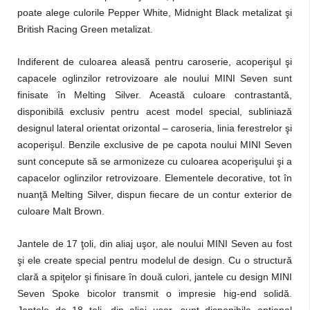
poate alege culorile Pepper White, Midnight Black metalizat şi
British Racing Green metalizat.
Indiferent de culoarea aleasă pentru caroserie, acoperişul şi
capacele oglinzilor retrovizoare ale noului MINI Seven sunt
finisate în Melting Silver. Această culoare contrastantă,
disponibilă exclusiv pentru acest model special, subliniază
designul lateral orientat orizontal – caroseria, linia ferestrelor şi
acoperişul. Benzile exclusive de pe capota noului MINI Seven
sunt concepute să se armonizeze cu culoarea acoperişului şi a
capacelor oglinzilor retrovizoare. Elementele decorative, tot în
nuanţă Melting Silver, dispun fiecare de un contur exterior de
culoare Malt Brown.
Jantele de 17 ţoli, din aliaj uşor, ale noului MINI Seven au fost
şi ele create special pentru modelul de design. Cu o structură
clară a spiţelor şi finisare în două culori, jantele cu design MINI
Seven Spoke bicolor transmit o impresie hig-end solidă.