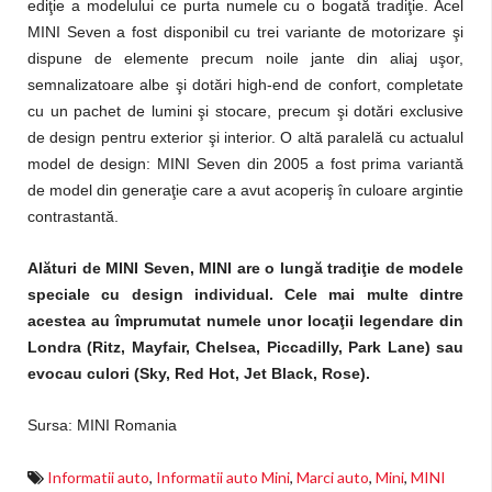
ediţie a modelului ce purta numele cu o bogată tradiţie. Acel
MINI Seven a fost disponibil cu trei variante de motorizare şi
dispune de elemente precum noile jante din aliaj uşor,
semnalizatoare albe şi dotări high-end de confort, completate
cu un pachet de lumini şi stocare, precum şi dotări exclusive
de design pentru exterior şi interior. O altă paralelă cu actualul
model de design: MINI Seven din 2005 a fost prima variantă
de model din generaţie care a avut acoperiş în culoare argintie
contrastantă.
Alături de MINI Seven, MINI are o lungă tradiţie de modele
speciale cu design individual. Cele mai multe dintre
acestea au împrumutat numele unor locaţii legendare din
Londra (Ritz, Mayfair, Chelsea, Piccadilly, Park Lane) sau
evocau culori (Sky, Red Hot, Jet Black, Rose).
Sursa: MINI Romania
Informatii auto
,
Informatii auto Mini
,
Marci auto
,
Mini
,
MINI