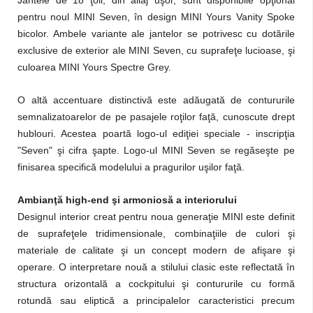
Jantele de 18 ţoli, din aliaj uşor, sunt disponibile opţional
pentru noul MINI Seven, în design MINI Yours Vanity Spoke
bicolor. Ambele variante ale jantelor se potrivesc cu dotările
exclusive de exterior ale MINI Seven, cu suprafeţe lucioase, şi
culoarea MINI Yours Spectre Grey.
O altă accentuare distinctivă este adăugată de contururile
semnalizatoarelor de pe pasajele roţilor faţă, cunoscute drept
hublouri. Acestea poartă logo-ul ediţiei speciale - inscripţia
"Seven" şi cifra şapte. Logo-ul MINI Seven se regăseşte pe
finisarea specifică modelului a pragurilor uşilor faţă.
Ambianţă high-end şi armoniosă a interiorului
Designul interior creat pentru noua generaţie MINI este definit
de suprafeţele tridimensionale, combinaţiile de culori şi
materiale de calitate şi un concept modern de afişare şi
operare. O interpretare nouă a stilului clasic este reflectată în
structura orizontală a cockpitului şi contururile cu formă
rotundă sau eliptică a principalelor caracteristici precum