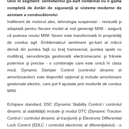
Unic în segment: sentimentul go-kart combinat cu o gamă
completă de dotări de siguranţă şi sisteme moderne de
asistare a conducătorului
Indiferent de motorul ales, tehnologia suspensiei - revizuită şi
adaptată pentru fiecare model al noii generaţii MINI - asigură
că puterea noului MINI Seven este transformată în proprietăţi
de condus agil. Emblematicul sentiment go-kart al mărcii
derivă din puntea faţă cu braţ transversal, puntea spate cu
multibraţ, servodirecţia gestionată electromecanic şi frânele
puternice şi precise - o combinaţie care este unică în clasa
mică. Dynamic Damper Control (controlul dinamic al
amortizoarelor) este disponibil opţional şi include amortizoare
gestionate electric, care pot fi ajustate prin modurile de condus
MINI.
Echipare standard, DSC (Dynamic Stability Control / controlul
dinamic al stabilităţii) include şi modul DTC (Dynamic Traction
Control / controlul dinamic al tracţiunii) şi Electronic Differential
Lock Control (EDLC / controlul electronic al diferenţialului) - o