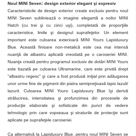
Noul MINI Seven: design exterior elegant şi expresiv
Caracteristicile de design exterior create exclusiv pentru noul
MINI Seven subliniează o imagine elegantă a noilor MINI
Hatch (cu trei şi cu cinci uşi), completată de proporţiile
caracteristice, liniile şi designul suprafeţelor. Un element
important este culoarea exterioară MINI Yours Lapisluxury
Blue. Această finisare non-metalică este cea mai intensă
nuanţă de albastru aplicată vreodată pe o caroseriei MINI.
Nuanţa creată pentru programul exclusiv de dotări MINI Yours
este bazată pe culoarea Ultramarine, care este privită drept
"albastru regesc" şi care a fost produsă iniţial prin adăugarea
unor urme fine de pigment din piatra semipreţioasă lapis lazuli/
lazurit. Culoarea MINI Yours Lapisluxury Blue îşi derivă
strălucirea, intensitatea şi profunzimea din procesele de
producţie elaborate şi sofisticate din punct de vedere
tehnologic prin care vopseaua şi straturile de protecţie sunt
aplicate pe suprafeţele caroseriei.
Ca alternativă la Lapisluxury Blue, pentru noul MINI Seven se