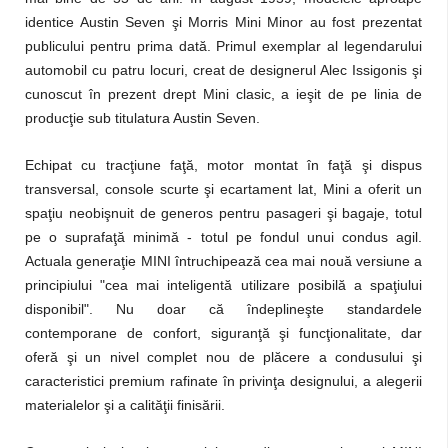
identice Austin Seven şi Morris Mini Minor au fost prezentat
publicului pentru prima dată. Primul exemplar al legendarului
automobil cu patru locuri, creat de designerul Alec Issigonis şi
cunoscut în prezent drept Mini clasic, a ieşit de pe linia de
producţie sub titulatura Austin Seven.
Echipat cu tracţiune faţă, motor montat în faţă şi dispus
transversal, console scurte şi ecartament lat, Mini a oferit un
spaţiu neobişnuit de generos pentru pasageri şi bagaje, totul
pe o suprafaţă minimă - totul pe fondul unui condus agil.
Actuala generaţie MINI întruchipează cea mai nouă versiune a
principiului "cea mai inteligentă utilizare posibilă a spaţiului
disponibil". Nu doar că îndeplineşte standardele
contemporane de confort, siguranţă şi funcţionalitate, dar
oferă şi un nivel complet nou de plăcere a condusului şi
caracteristici premium rafinate în privinţa designului, a alegerii
materialelor şi a calităţii finisării.