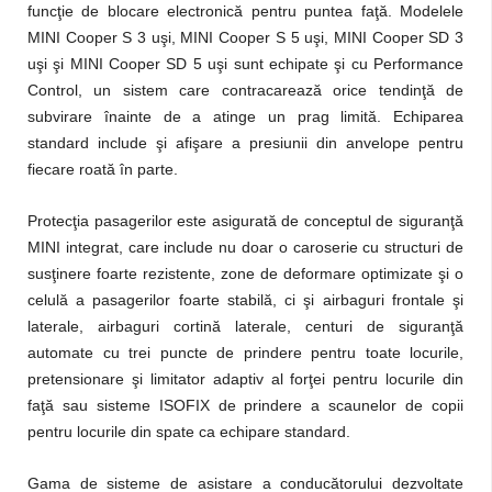
funcţie de blocare electronică pentru puntea faţă. Modelele
MINI Cooper S 3 uşi, MINI Cooper S 5 uşi, MINI Cooper SD 3
uşi şi MINI Cooper SD 5 uşi sunt echipate şi cu Performance
Control, un sistem care contracarează orice tendinţă de
subvirare înainte de a atinge un prag limită. Echiparea
standard include şi afişare a presiunii din anvelope pentru
fiecare roată în parte.
Protecţia pasagerilor este asigurată de conceptul de siguranţă
MINI integrat, care include nu doar o caroserie cu structuri de
susţinere foarte rezistente, zone de deformare optimizate şi o
celulă a pasagerilor foarte stabilă, ci şi airbaguri frontale şi
laterale, airbaguri cortină laterale, centuri de siguranţă
automate cu trei puncte de prindere pentru toate locurile,
pretensionare şi limitator adaptiv al forţei pentru locurile din
faţă sau sisteme ISOFIX de prindere a scaunelor de copii
pentru locurile din spate ca echipare standard.
Gama de sisteme de asistare a conducătorului dezvoltate