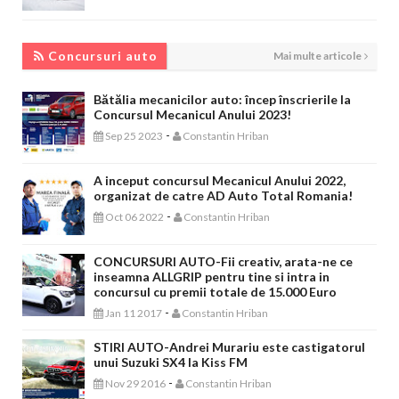
CONCURSURI AUTO
Concursuri auto
Mai multe articole
Bătălia mecanicilor auto: încep înscrierile la
Concursul Mecanicul Anului 2023!
-
Sep 25 2023
Constantin Hriban
A inceput concursul Mecanicul Anului 2022,
organizat de catre AD Auto Total Romania!
-
Oct 06 2022
Constantin Hriban
CONCURSURI AUTO-Fii creativ, arata-ne ce
inseamna ALLGRIP pentru tine si intra in
concursul cu premii totale de 15.000 Euro
-
Jan 11 2017
Constantin Hriban
STIRI AUTO-Andrei Murariu este castigatorul
unui Suzuki SX4 la Kiss FM
-
Nov 29 2016
Constantin Hriban