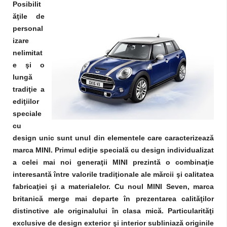
Posibilit
ăţile de
personal
izare
nelimitat
e şi o
lungă
tradiţie a
ediţiilor
speciale
cu
design unic sunt unul din elementele care caracterizează
marca MINI. Primul ediţie specială cu design individualizat
a celei mai noi generaţii MINI prezintă o combinaţie
interesantă între valorile tradiţionale ale mărcii şi calitatea
fabricaţiei şi a materialelor. Cu noul MINI Seven, marca
britanică merge mai departe în prezentarea calităţilor
distinctive ale originalului în clasa mică. Particularităţi
exclusive de design exterior şi interior subliniază originile