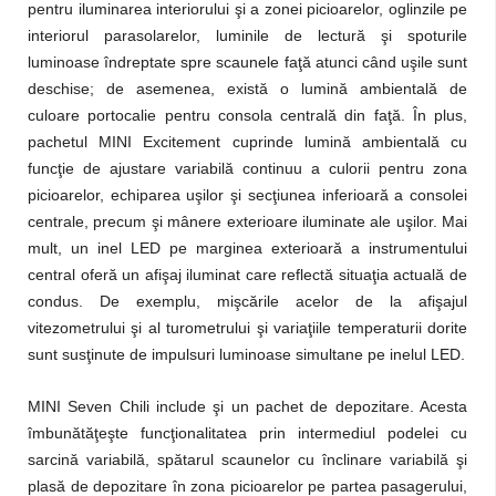
pentru iluminarea interiorului şi a zonei picioarelor, oglinzile pe
interiorul parasolarelor, luminile de lectură şi spoturile
luminoase îndreptate spre scaunele faţă atunci când uşile sunt
deschise; de asemenea, există o lumină ambientală de
culoare portocalie pentru consola centrală din faţă. În plus,
pachetul MINI Excitement cuprinde lumină ambientală cu
funcţie de ajustare variabilă continuu a culorii pentru zona
picioarelor, echiparea uşilor şi secţiunea inferioară a consolei
centrale, precum şi mânere exterioare iluminate ale uşilor. Mai
mult, un inel LED pe marginea exterioară a instrumentului
central oferă un afişaj iluminat care reflectă situaţia actuală de
condus. De exemplu, mişcările acelor de la afişajul
vitezometrului şi al turometrului şi variaţiile temperaturii dorite
sunt susţinute de impulsuri luminoase simultane pe inelul LED.
MINI Seven Chili include şi un pachet de depozitare. Acesta
îmbunătăţeşte funcţionalitatea prin intermediul podelei cu
sarcină variabilă, spătarul scaunelor cu înclinare variabilă şi
plasă de depozitare în zona picioarelor pe partea pasagerului,