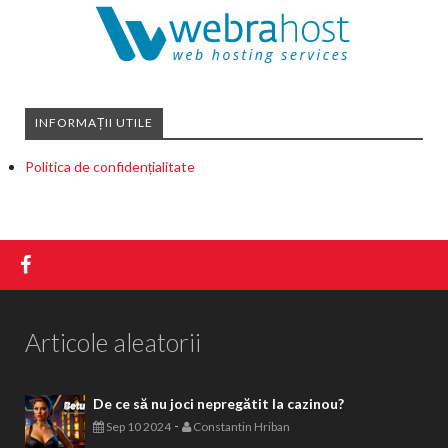
INFORMAȚII UTILE
Politica de confidențialitate
Articole aleatorii
De ce să nu joci nepregătit la cazinou?
-
Sep 10 2024
Constantin Hriban