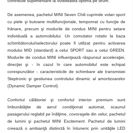
contribuie suplimentare la vizibilitatea optimă pe drum.
De asemenea, pachetul MINI Seven Chili cuprinde volan sport
cu piele şi butoane multifuncţionale, tempomat cu funcţie de
frânare, precum şi modurile de condus MINI pentru setare
individuală a automobilului. Un comutator rotativ la baza
schimbătorului/selectorului poate fi utilizat pentru activarea
modului MID (standard) a celui SPORT sau a celui GREEN.
Modurile de condus MINI influenţează răspunsul acceleraţiei,
direcţiei şi - în cazul în care automobilul este echipat
corespunzător - caracteristicile de schimbare ale transmisiei
Steptronic şi gestiunea controlului dinamic al amortizoarelor
(Dynamic Damper Control).
Confortul călătoriei şi confortul interior premium sunt
îmbunătăţite de aerul condiţionat automat, scaunul
pasagerului reglabil pe înălţime, covoraşele din velur, pachetul
de lumini şi pachetul MINI Excitement. Pachetul de lumini
creează o ambianţă distinctă în întuneric prin unităţile LED