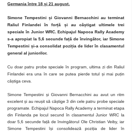
Germania între 18
ș
i 21 august.
Simone Tempestini
ș
i Giovanni Bernacchini au terminat
Raliul Finlandei în for
ț
ă
ș
i au câ
ș
tigat ultimele trei
speciale în Junior WRC. Echipajul Napoca Rally Academy
s-a apropiat la 5,6 secunde fa
ț
ă de învingător, iar Simone
Tempestini
ș
i-a consolidat pozi
ț
ia de lider în clasamentul
general al juniorilor.
Cu doar patru probe speciale în program, ultima zi din Raliul
Finlandei era una în care se putea pierde totul și mai puțin
câștiga ceva.
Simone Tempestini și Giovanni Bernacchini au avut un ritm
excelent și au reușit să câștige 3 din cele patru probe speciale
programate. Echipajul Napoca Rally Academy a terminat etapa
din Finlanda pe locul secund în clasamentul Junior WRC la
doar 5,6 secunde față de învingătorul Ole Christian Veiby, iar
Simone Tempestini își consolidează poziția de lider în