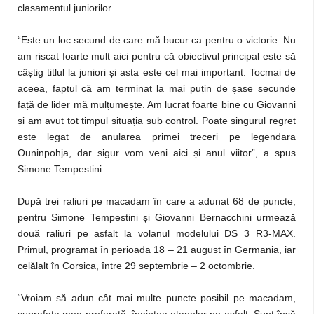
clasamentul juniorilor.
“Este un loc secund de care mă bucur ca pentru o victorie. Nu
am riscat foarte mult aici pentru că obiectivul principal este să
câștig titlul la juniori și asta este cel mai important. Tocmai de
aceea, faptul că am terminat la mai puțin de șase secunde
față de lider mă mulțumește. Am lucrat foarte bine cu Giovanni
și am avut tot timpul situația sub control. Poate singurul regret
este legat de anularea primei treceri pe legendara
Ouninpohja, dar sigur vom veni aici și anul viitor”, a spus
Simone Tempestini.
După trei raliuri pe macadam în care a adunat 68 de puncte,
pentru Simone Tempestini și Giovanni Bernacchini urmează
două raliuri pe asfalt la volanul modelului DS 3 R3-MAX.
Primul, programat în perioada 18 – 21 august în Germania, iar
celălalt în Corsica, între 29 septembrie – 2 octombrie.
“Vroiam să adun cât mai multe puncte posibil pe macadam,