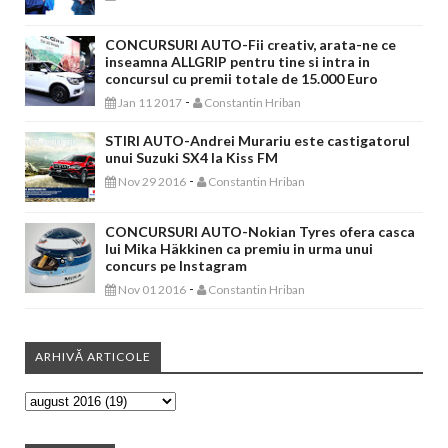
CONCURSURI AUTO-Fii creativ, arata-ne ce
inseamna ALLGRIP pentru tine si intra in
concursul cu premii totale de 15.000 Euro
-
Jan 11 2017
Constantin Hriban
STIRI AUTO-Andrei Murariu este castigatorul
unui Suzuki SX4 la Kiss FM
-
Nov 29 2016
Constantin Hriban
CONCURSURI AUTO-Nokian Tyres ofera casca
lui Mika Häkkinen ca premiu in urma unui
concurs pe Instagram
-
Nov 01 2016
Constantin Hriban
ARHIVĂ ARTICOLE