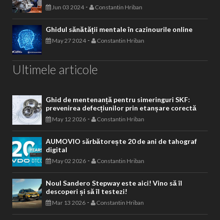
-
Jun 03 2024
Constantin Hriban
Ghidul sănătății mentale în cazinourile online
-
May 27 2024
Constantin Hriban
Ultimele articole
Ghid de mentenanță pentru simeringuri SKF:
prevenirea defecțiunilor prin etanșare corectă
-
May 12 2026
Constantin Hriban
AUMOVIO sărbătorește 20 de ani de tahograf
digital
-
May 02 2026
Constantin Hriban
Noul Sandero Stepway este aici! Vino să îl
descoperi și să îl testezi!
-
Mar 13 2026
Constantin Hriban