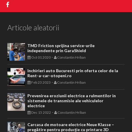
Articole aleatorii
TMD Friction sprijina service-urile
independente prin GaraShield
-
Oct 01 2020
Constantin Hriban
Inchirieri auto Bucuresti prin oferta celor de la
Rent-a-car-otopeni.ro
-
Feb 23 2023
Constantin Hriban
Prevenirea eroziunii electrice a rulmentilor in
sistemele de transmisie ale vehiculelor
electrice
-
Dec 15 2022
Constantin Hriban
Carcasa de motoare electrice Neue Klasse –
pregătire pentru producţie cu printare 3D