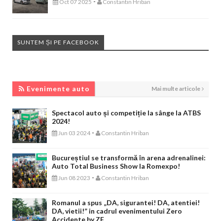
-
Oct 07 2025
Constantin Hriban
SUNTEM ȘI PE FACEBOOK
EVENIMENTE AUTO
Evenimente auto
Mai multe articole
Spectacol auto și competiție la sânge la ATBS
2024!
-
Jun 03 2024
Constantin Hriban
Bucureștiul se transformă în arena adrenalinei:
Auto Total Business Show la Romexpo!
-
Jun 08 2023
Constantin Hriban
Romanul a spus „DA, sigurantei! DA, atentiei!
DA, vietii!” in cadrul evenimentului Zero
Accidente by ZF