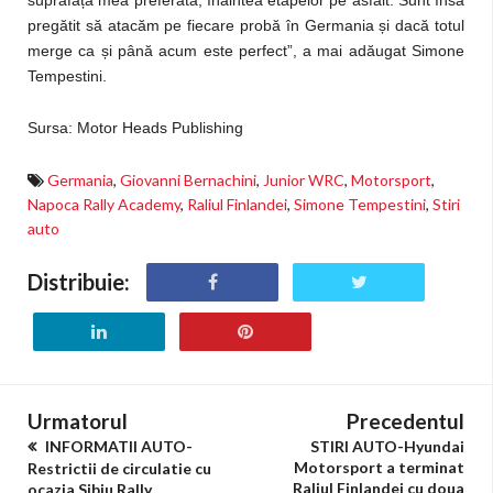
suprafața mea preferată, înaintea etapelor pe asfalt. Sunt însă
pregătit să atacăm pe fiecare probă în Germania și dacă totul
merge ca și până acum este perfect”, a mai adăugat Simone
Tempestini.
Sursa: Motor Heads Publishing
Germania
,
Giovanni Bernachini
,
Junior WRC
,
Motorsport
,
Napoca Rally Academy
,
Raliul Finlandei
,
Simone Tempestini
,
Stiri
auto
Distribuie:
Urmatorul
Precedentul
INFORMATII AUTO-
STIRI AUTO-Hyundai
Motorsport a terminat
Restrictii de circulatie cu
Raliul Finlandei cu doua
ocazia Sibiu Rally