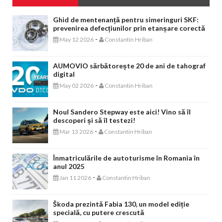
Ghid de mentenanță pentru simeringuri SKF:
prevenirea defecțiunilor prin etanșare corectă
-
May 12 2026
Constantin Hriban
AUMOVIO sărbătorește 20 de ani de tahograf
digital
-
May 02 2026
Constantin Hriban
Noul Sandero Stepway este aici! Vino să îl
descoperi și să îl testezi!
-
Mar 13 2026
Constantin Hriban
Înmatriculările de autoturisme în Romania în
anul 2025
-
Jan 11 2026
Constantin Hriban
Škoda prezintă Fabia 130, un model ediție
specială, cu putere crescută