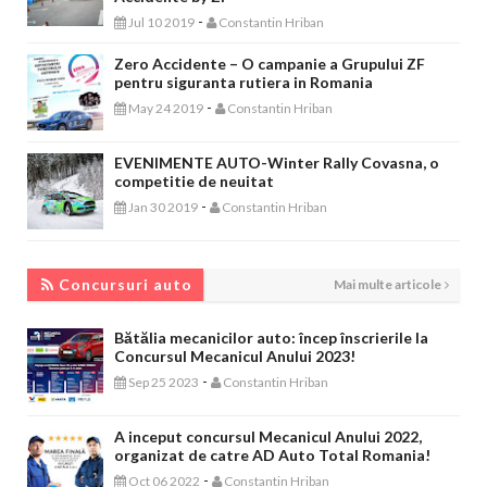
-
Jul 10 2019
Constantin Hriban
Zero Accidente – O campanie a Grupului ZF
pentru siguranta rutiera in Romania
-
May 24 2019
Constantin Hriban
EVENIMENTE AUTO-Winter Rally Covasna, o
competitie de neuitat
-
Jan 30 2019
Constantin Hriban
CONCURSURI AUTO
Concursuri auto
Mai multe articole
Bătălia mecanicilor auto: încep înscrierile la
Concursul Mecanicul Anului 2023!
-
Sep 25 2023
Constantin Hriban
A inceput concursul Mecanicul Anului 2022,
organizat de catre AD Auto Total Romania!
-
Oct 06 2022
Constantin Hriban