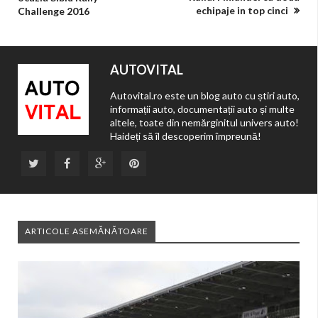
echipaje in top cinci
Challenge 2016
AUTOVITAL
Autovital.ro este un blog auto cu știri auto,
informații auto, documentații auto și multe
altele, toate din nemărginitul univers auto!
Haideți să îl descoperim împreună!
ARTICOLE ASEMĂNĂTOARE