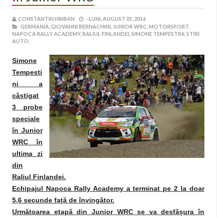
CONSTANTIN HRIBAN
-
LUNI, AUGUST 01, 2016
GERMANIA,
GIOVANNI BERNACHINI,
JUNIOR WRC,
MOTORSPORT,
NAPOCA RALLY ACADEMY,
RALIUL FINLANDEI,
SIMONE TEMPESTINI,
STIRI
AUTO,
Simone
Tempesti
ni a
câ
ș
tigat
3 probe
speciale
în Junior
WRC în
ultima zi
din
Raliul Finlandei.
Echipajul Napoca Rally Academy a terminat pe 2 la doar
5,6 secunde fa
ț
ă de învingător.
Următoarea etapă din Junior WRC se va desfă
ș
ura în