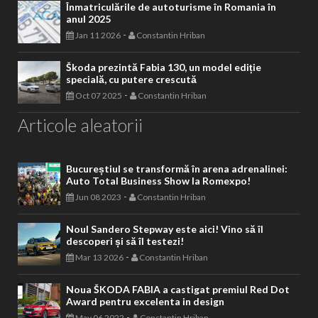
Înmatriculările de autoturisme în Romania în
anul 2025
-
Jan 11 2026
Constantin Hriban
Škoda prezintă Fabia 130, un model ediție
specială, cu putere crescută
-
Oct 07 2025
Constantin Hriban
Articole aleatorii
Bucureștiul se transformă în arena adrenalinei:
Auto Total Business Show la Romexpo!
-
Jun 08 2023
Constantin Hriban
Noul Sandero Stepway este aici! Vino să îl
descoperi și să îl testezi!
-
Mar 13 2026
Constantin Hriban
Noua ŠKODA FABIA a castigat premiul Red Dot
Award pentru excelenta in design
-
May 06 2022
Constantin Hriban