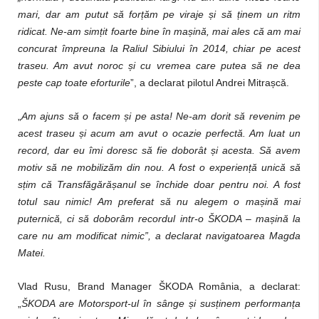
mari, dar am putut să forțăm pe viraje și să ținem un ritm
ridicat. Ne-am simțit foarte bine în mașină, mai ales că am mai
concurat împreuna la Raliul Sibiului în 2014, chiar pe acest
traseu. Am avut noroc și cu vremea care putea să ne dea
peste cap toate eforturile
”, a declarat pilotul Andrei Mitrașcă.
„
Am ajuns să o facem și pe asta! Ne-am dorit să revenim pe
acest traseu și acum am avut o ocazie perfectă. Am luat un
record, dar eu îmi doresc să fie doborât și acesta. Să avem
motiv să ne mobilizăm din nou. A fost o experiență unică să
sțim că Transfăgărășanul se închide doar pentru noi. A fost
totul sau nimic! Am preferat să nu alegem o mașină mai
puternică, ci să doborâm recordul intr-o ŠKODA – mașină la
care nu am modificat nimic”, a declarat navigatoarea Magda
Matei.
Vlad Rusu, Brand Manager ŠKODA România, a declarat:
„
ŠKODA are Motorsport-ul în sânge și susținem performanța