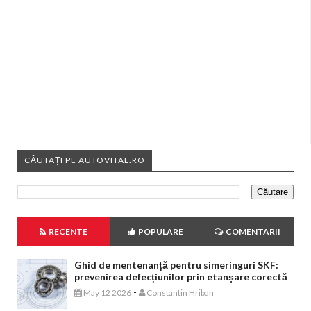
CĂUTAȚI PE AUTOVITAL.RO
RECENTE
POPULARE
COMENTARII
Ghid de mentenanță pentru simeringuri SKF:
prevenirea defecțiunilor prin etanșare corectă
-
May 12 2026
Constantin Hriban