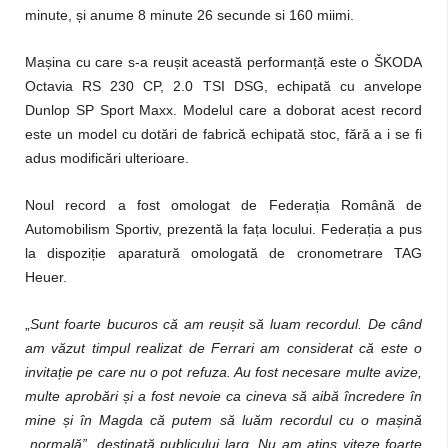
minute, și anume 8 minute 26 secunde si 160 miimi.
Mașina cu care s-a reușit această performanță este o ŠKODA
Octavia RS 230 CP, 2.0 TSI DSG, echipată cu anvelope
Dunlop SP Sport Maxx. Modelul care a doborat acest record
este un model cu dotări de fabrică echipată stoc, fără a i se fi
adus modificări ulterioare.
Noul record a fost omologat de Federația Română de
Automobilism Sportiv, prezentă la fața locului. Federația a pus
la dispoziție aparatură omologată de cronometrare TAG
Heuer.
„
Sunt foarte bucuros că am reușit să luam recordul. De când
am văzut timpul realizat de Ferrari am considerat că este o
invitație pe care nu o pot refuza. Au fost necesare multe avize,
multe aprobări și a fost nevoie ca cineva să aibă încredere în
mine și în Magda că putem să luăm recordul cu o mașină
„normală”, destinată publicului larg. Nu am atins viteze foarte