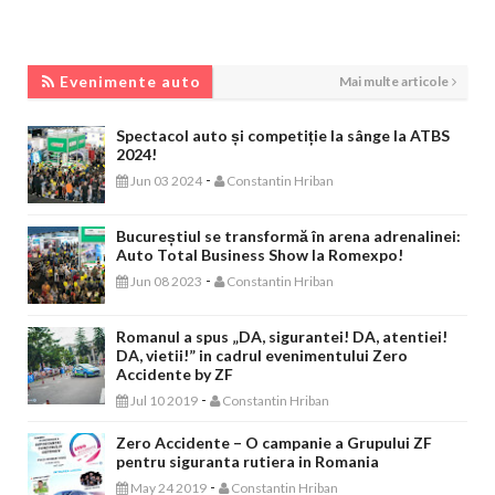
EVENIMENTE AUTO
Evenimente auto
Mai multe articole
Spectacol auto și competiție la sânge la ATBS
2024!
-
Jun 03 2024
Constantin Hriban
Bucureștiul se transformă în arena adrenalinei:
Auto Total Business Show la Romexpo!
-
Jun 08 2023
Constantin Hriban
Romanul a spus „DA, sigurantei! DA, atentiei!
DA, vietii!” in cadrul evenimentului Zero
Accidente by ZF
-
Jul 10 2019
Constantin Hriban
Zero Accidente – O campanie a Grupului ZF
pentru siguranta rutiera in Romania
-
May 24 2019
Constantin Hriban