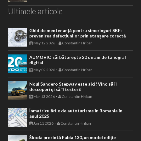
Ultimele articole
Ghid de mentenanță pentru simeringuri SKF:
prevenirea defecțiunilor prin etanșare corectă
-
May 12 2026
Constantin Hriban
AUMOVIO sărbătorește 20 de ani de tahograf
digital
-
May 02 2026
Constantin Hriban
Noul Sandero Stepway este aici! Vino să îl
descoperi și să îl testezi!
-
Mar 13 2026
Constantin Hriban
Înmatriculările de autoturisme în Romania în
anul 2025
-
Jan 11 2026
Constantin Hriban
Škoda prezintă Fabia 130, un model ediție