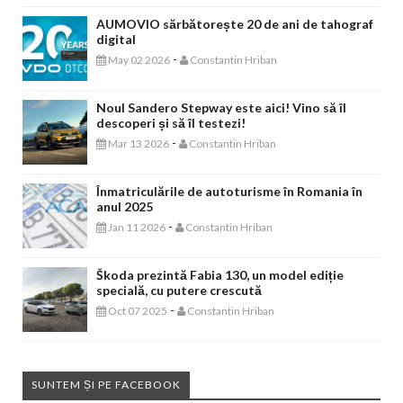
AUMOVIO sărbătorește 20 de ani de tahograf
digital
-
May 02 2026
Constantin Hriban
Noul Sandero Stepway este aici! Vino să îl
descoperi și să îl testezi!
-
Mar 13 2026
Constantin Hriban
Înmatriculările de autoturisme în Romania în
anul 2025
-
Jan 11 2026
Constantin Hriban
Škoda prezintă Fabia 130, un model ediție
specială, cu putere crescută
-
Oct 07 2025
Constantin Hriban
SUNTEM ȘI PE FACEBOOK