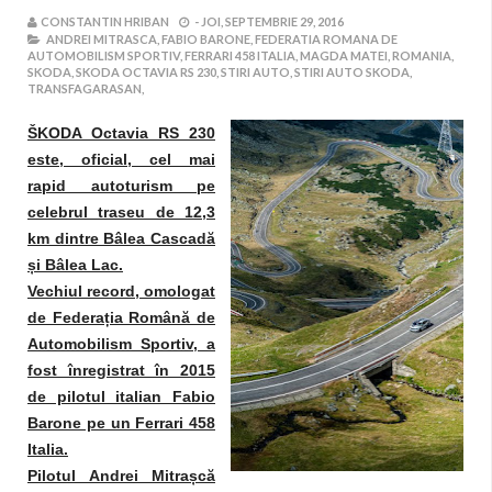
CONSTANTIN HRIBAN
-
JOI, SEPTEMBRIE 29, 2016
ANDREI MITRASCA,
FABIO BARONE,
FEDERATIA ROMANA DE
AUTOMOBILISM SPORTIV,
FERRARI 458 ITALIA,
MAGDA MATEI,
ROMANIA,
SKODA,
SKODA OCTAVIA RS 230,
STIRI AUTO,
STIRI AUTO SKODA,
TRANSFAGARASAN,
ŠKODA Octavia RS 230
este, oficial, cel mai
rapid autoturism pe
celebrul traseu de 12,3
km dintre Bâlea Cascadă
și Bâlea Lac.
Vechiul record, omologat
de Federația Română de
Automobilism Sportiv, a
fost înregistrat în 2015
de pilotul italian Fabio
Barone pe un Ferrari 458
Italia.
Pilotul Andrei Mitrașcă