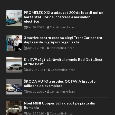
PROMELEK XXI a adaugat 200 de locatii noi pe
harta statiilor de incarcare a masinilor
electrice
-
Feb 02 2022
Constantin Hriban
3 motive pentru care sa alegi TransCar pentru
deplasarile in grupuri organizate
-
Apr 27 2020
Constantin Hriban
Kia EV9 câștigă râvnitul premiu Red Dot „Best
of the Best”
-
May 08 2024
Constantin Hriban
ŠKODA AUTO a produs OCTAVIA in sapte
milioane de exemplare
-
Feb 25 2020
Constantin Hriban
Noul MINI Cooper SE la debut pe piata din
Romania
-
Apr 25 2020
Constantin Hriban