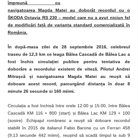
împreună cu
navigatoarea Magda Matei au doborât recordul cu o
ŠKODA Octavia RS 230 – model care nu a avut niciun fel
de modificări față de varianta standard comercializată în
România.
În după-masa zilei de 28 septembrie 2016, celebreul
traseu de 12,3 km ce leaga Bâlea Cascadă de Bâlea Lac a
fost închis circulației publice pentru tentativa de
doborâre a recordului existent de viteză. Pilotul Andrei
Mitrașcă și navigatoarea Magda Matei au reușit să
doboare acest record, parcurgând distanța în doar 8
minute 26 secunde si 160 miimi.
Circulația a fost închisă între orele 12:00 și 15:00, între Bâlea
Cascadă KM 116 + 800 (start) și Bâlea Lac KM 129 + 100
(sosire). Echipajul românesc a reușit să doboare recordul
stabilit în 2015 de italianul Fabio Barone cu un Ferrari 458
(9,13 secunde 442 miimi), reușind să scadă timpul la sub 9