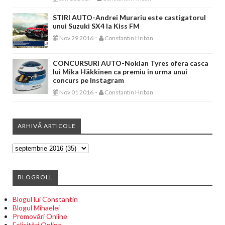
STIRI AUTO-Andrei Murariu este castigatorul
unui Suzuki SX4 la Kiss FM
-
Nov 29 2016
Constantin Hriban
CONCURSURI AUTO-Nokian Tyres ofera casca
lui Mika Häkkinen ca premiu in urma unui
concurs pe Instagram
-
Nov 01 2016
Constantin Hriban
ARHIVĂ ARTICOLE
BLOGROLL
Blogul lui Constantin
Blogul Mihaelei
Promovări Online
Felicitări Online