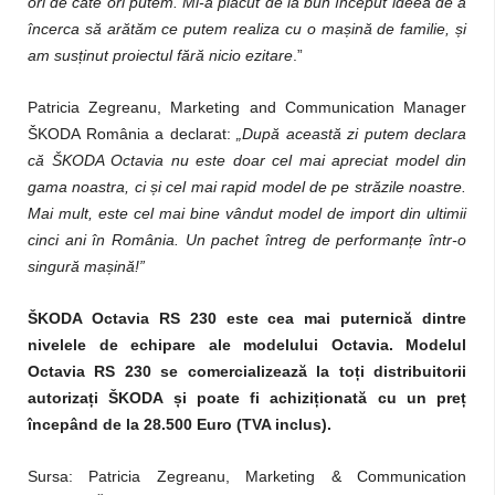
ori de câte ori putem. Mi-a plăcut de la bun început ideea de a
încerca să arătăm ce putem realiza cu o mașină de familie, și
am susținut proiectul fără nicio ezitare
.”
Patricia Zegreanu, Marketing and Communication Manager
ŠKODA România a declarat:
„După această zi putem declara
că ŠKODA Octavia nu este doar cel mai apreciat model din
gama noastra, ci și cel mai rapid model de pe străzile noastre.
Mai mult, este cel mai bine vândut model de import din ultimii
cinci ani în România. Un pachet întreg de performanțe într-o
singură mașină!”
ŠKODA Octavia RS 230 este cea mai puternică dintre
nivelele de echipare ale modelului Octavia. Modelul
Octavia RS 230 se comercializează la toți distribuitorii
autorizați ŠKODA și poate fi achiziționată cu un preț
începând de la 28.500 Euro (TVA inclus).
Sursa: Patricia Zegreanu,
Marketing & Communication