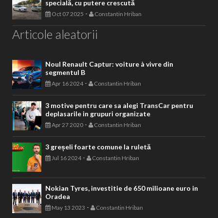
specială, cu putere crescută
-
Oct 07 2025
Constantin Hriban
Articole aleatorii
Noul Renault Captur: voiture à vivre din
segmentul B
-
Apr 16 2024
Constantin Hriban
3 motive pentru care sa alegi TransCar pentru
deplasarile in grupuri organizate
-
Apr 27 2020
Constantin Hriban
3 greșeli foarte comune la ruletă
-
Jul 16 2024
Constantin Hriban
Nokian Tyres, investitie de 650 milioane euro in
Oradea
-
May 13 2023
Constantin Hriban