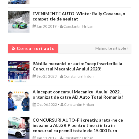
EVENIMENTE AUTO-Winter Rally Covasna, o
competitie de neuitat
-
Jan 30 2019
Constantin Hriban
CONCURSURI AUTO
Concursuri auto
Mai multe articole
Bătălia mecanicilor auto: încep înscrierile la
Concursul Mecanicul Anului 2023!
-
Sep 25 2023
Constantin Hriban
A inceput concursul Mecanicul Anului 2022,
organizat de catre AD Auto Total Romania!
-
Oct 06 2022
Constantin Hriban
CONCURSURI AUTO-Fii creativ, arata-ne ce
inseamna ALLGRIP pentru tine si intra in
concursul cu premii totale de 15.000 Euro
-
Jan 11 2017
Constantin Hriban