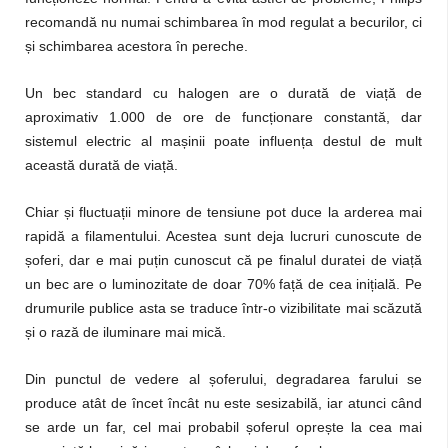
recomandă nu numai schimbarea în mod regulat a becurilor, ci
și schimbarea acestora în pereche.
Un bec standard cu halogen are o durată de viață de
aproximativ 1.000 de ore de funcționare constantă, dar
sistemul electric al mașinii poate influența destul de mult
această durată de viață.
Chiar și fluctuații minore de tensiune pot duce la arderea mai
rapidă a filamentului. Acestea sunt deja lucruri cunoscute de
șoferi, dar e mai puțin cunoscut că pe finalul duratei de viață
un bec are o luminozitate de doar 70% față de cea inițială. Pe
drumurile publice asta se traduce într-o vizibilitate mai scăzută
și o rază de iluminare mai mică.
Din punctul de vedere al șoferului, degradarea farului se
produce atât de încet încât nu este sesizabilă, iar atunci când
se arde un far, cel mai probabil șoferul oprește la cea mai