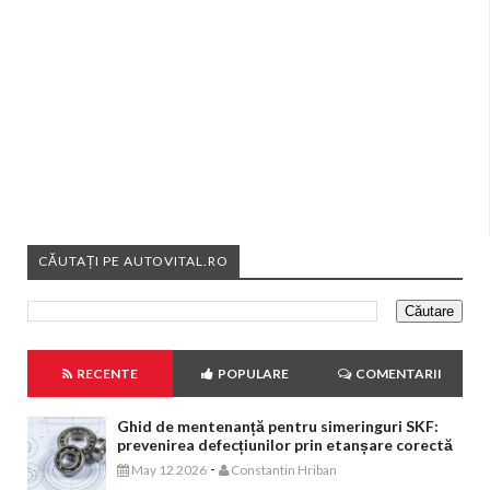
CĂUTAȚI PE AUTOVITAL.RO
RECENTE
POPULARE
COMENTARII
Ghid de mentenanță pentru simeringuri SKF:
prevenirea defecțiunilor prin etanșare corectă
-
May 12 2026
Constantin Hriban