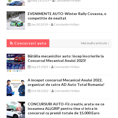
-
May 24 2019
Constantin Hriban
EVENIMENTE AUTO-Winter Rally Covasna, o
competitie de neuitat
-
Jan 30 2019
Constantin Hriban
CONCURSURI AUTO
Concursuri auto
Mai multe articole
Bătălia mecanicilor auto: încep înscrierile la
Concursul Mecanicul Anului 2023!
-
Sep 25 2023
Constantin Hriban
A inceput concursul Mecanicul Anului 2022,
organizat de catre AD Auto Total Romania!
-
Oct 06 2022
Constantin Hriban
CONCURSURI AUTO-Fii creativ, arata-ne ce
inseamna ALLGRIP pentru tine si intra in
concursul cu premii totale de 15.000 Euro