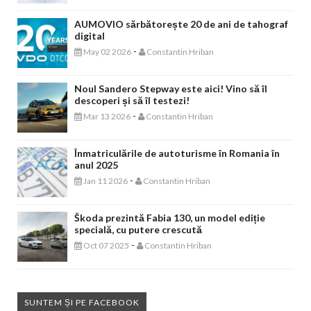
AUMOVIO sărbătorește 20 de ani de tahograf
digital
-
May 02 2026
Constantin Hriban
Noul Sandero Stepway este aici! Vino să îl
descoperi și să îl testezi!
-
Mar 13 2026
Constantin Hriban
Înmatriculările de autoturisme în Romania în
anul 2025
-
Jan 11 2026
Constantin Hriban
Škoda prezintă Fabia 130, un model ediție
specială, cu putere crescută
-
Oct 07 2025
Constantin Hriban
SUNTEM ȘI PE FACEBOOK