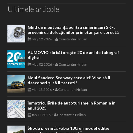
Ultimele articole
Ghid de mentenanță pentru simeringuri SKF:
prevenirea defecțiunilor prin etanșare corectă
-
May 12 2026
Constantin Hriban
AUMOVIO sărbătorește 20 de ani de tahograf
digital
-
May 02 2026
Constantin Hriban
Noul Sandero Stepway este aici! Vino să îl
descoperi și să îl testezi!
-
Mar 13 2026
Constantin Hriban
Înmatriculările de autoturisme în Romania în
anul 2025
-
Jan 11 2026
Constantin Hriban
Škoda prezintă Fabia 130, un model ediție