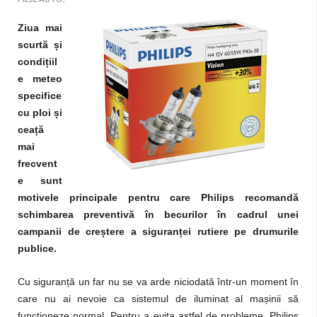
Ziua mai
scurtă și
condițiil
e meteo
specifice
cu ploi și
ceață
mai
frecvent
e sunt
motivele principale pentru care Philips recomandă
schimbarea preventivă în becurilor în cadrul unei
campanii de creștere a siguranței rutiere pe drumurile
publice.
Cu siguranță un far nu se va arde niciodată într-un moment în
care nu ai nevoie ca sistemul de iluminat al mașinii să
funcționeze normal. Pentru a evita astfel de probleme, Philips