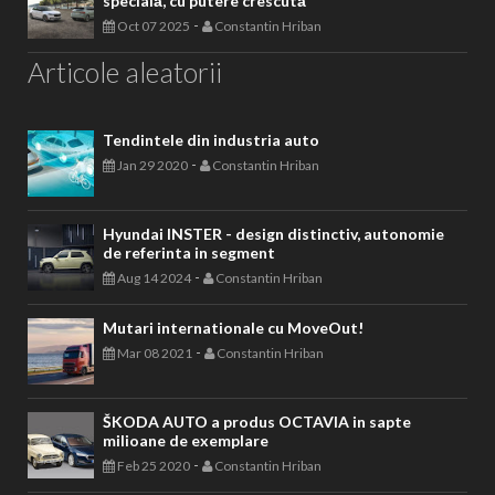
specială, cu putere crescută
-
Oct 07 2025
Constantin Hriban
Articole aleatorii
Tendintele din industria auto
-
Jan 29 2020
Constantin Hriban
Hyundai INSTER - design distinctiv, autonomie
de referinta in segment
-
Aug 14 2024
Constantin Hriban
Mutari internationale cu MoveOut!
-
Mar 08 2021
Constantin Hriban
ŠKODA AUTO a produs OCTAVIA in sapte
milioane de exemplare
-
Feb 25 2020
Constantin Hriban