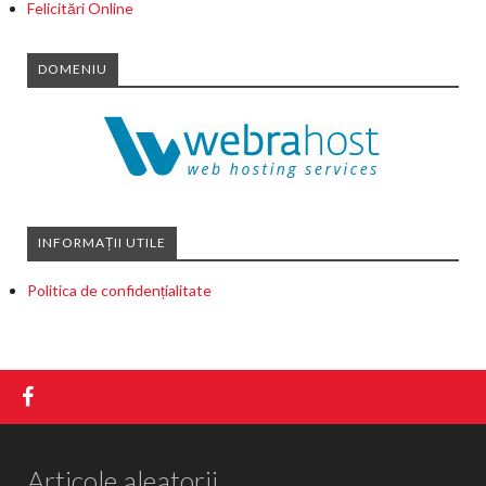
Felicitări Online
DOMENIU
INFORMAȚII UTILE
Politica de confidențialitate
Articole aleatorii