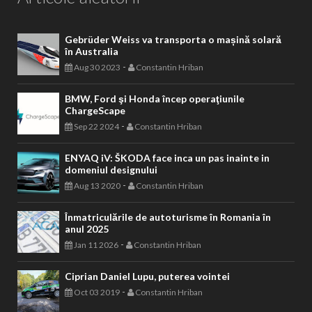
Gebrüder Weiss va transporta o mașină solară
în Australia
-
Aug 30 2023
Constantin Hriban
BMW, Ford şi Honda încep operaţiunile
ChargeScape
-
Sep 22 2024
Constantin Hriban
ENYAQ iV: ŠKODA face inca un pas inainte in
domeniul designului
-
Aug 13 2020
Constantin Hriban
Înmatriculările de autoturisme în Romania în
anul 2025
-
Jan 11 2026
Constantin Hriban
Ciprian Daniel Lupu, puterea vointei
-
Oct 03 2019
Constantin Hriban