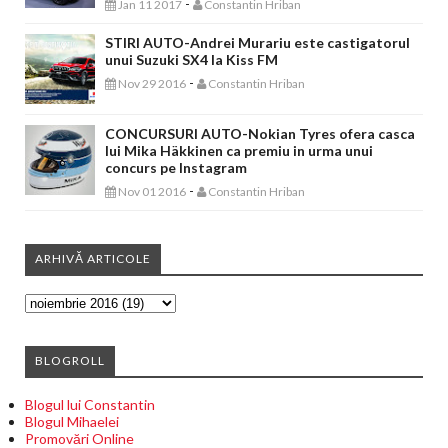
-
Jan 11 2017
Constantin Hriban
STIRI AUTO-Andrei Murariu este castigatorul
unui Suzuki SX4 la Kiss FM
-
Nov 29 2016
Constantin Hriban
CONCURSURI AUTO-Nokian Tyres ofera casca
lui Mika Häkkinen ca premiu in urma unui
concurs pe Instagram
-
Nov 01 2016
Constantin Hriban
ARHIVĂ ARTICOLE
BLOGROLL
Blogul lui Constantin
Blogul Mihaelei
Promovări Online