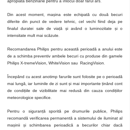
apropiată benzinărie pentru a înlocui doar farul ars.
Din acest moment, mașina este echipată cu două becuri
diferite din punct de vedere tehnic, cel vechi fiind deja pe
finalul duratei sale de viață și având o luminozitate și o
intensitate mult mai scăzute.
Recomandarea Philips pentru această perioadă a anului este
de a schimba preventiv ambele becuri cu produse din gamele
Philips X-tremeVision, WhiteVision sau RacingVision.
Începând cu acest anotimp farurile sunt folosite pe o perioadă
mai lungă, iar luminile de zi sunt și mai importante ținând cont
de condițiile de vizibilitate mai redusă din cauza condițiilor
meteorologice specifice.
Pentru o siguranță sporită pe drumurile publice, Philips
recomandă verificarea permanentă a sistemului de iluminat al
mașinii și schimbarea perioadică a becurilor chiar dacă