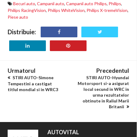
Becuri auto
,
Campanii auto
,
Campanii auto Philips
,
Philips
,
Philips RacingVision
,
Philips WhiteVision
,
Philips X-tremeVision
,
Piese auto
Distribuie:
Urmatorul
Precedentul
STIRI AUTO-Simone
STIRI AUTO-Hyundai
Motorsport si-a asigurat
Tempestini a castigat
locul secund in WRC in
titlul mondial si in WRC3
urma rezultatelor
obtinute in Raliul Marii
Britanii
AUTOVITAL