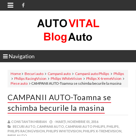

Navigation
Home
Becuri auto
Campanii auto
Campanii auto Philips
Philips
Philips RacingVision
Philips WhiteVision
Philips X-tremeVision
Piese auto
CAMPANII AUTO-Toamna se schimba becurile la masina
CAMPANII AUTO-Toamna se
schimba becurile la masina
CONSTANTIN HRIBAN
-
MARȚI, NOIEMBRIE 01, 2016
BECURI AUTO,
CAMPANII AUTO,
CAMPANII AUTO PHILIPS,
PHILIPS,
PHILIPS RACINGVISION,
PHILIPS WHITEVISION,
PHILIPS X-TREMEVISION,
PIESE AUTO,