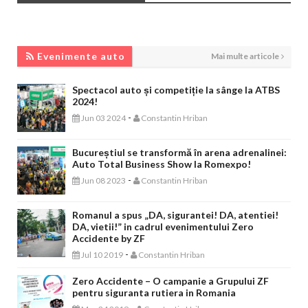
EVENIMENTE AUTO
Evenimente auto
Mai multe articole
Spectacol auto și competiție la sânge la ATBS
2024!
-
Jun 03 2024
Constantin Hriban
Bucureștiul se transformă în arena adrenalinei:
Auto Total Business Show la Romexpo!
-
Jun 08 2023
Constantin Hriban
Romanul a spus „DA, sigurantei! DA, atentiei!
DA, vietii!” in cadrul evenimentului Zero
Accidente by ZF
-
Jul 10 2019
Constantin Hriban
Zero Accidente – O campanie a Grupului ZF
pentru siguranta rutiera in Romania