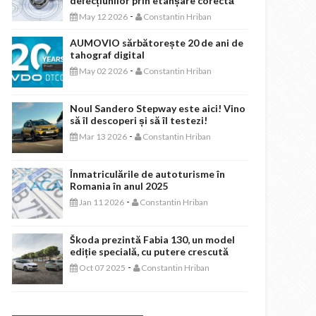
defecțiunilor prin etanșare corectă
-
May 12 2026
Constantin Hriban
AUMOVIO sărbătorește 20 de ani de
tahograf digital
-
May 02 2026
Constantin Hriban
Noul Sandero Stepway este aici! Vino
să îl descoperi și să îl testezi!
-
Mar 13 2026
Constantin Hriban
Înmatriculările de autoturisme în
Romania în anul 2025
-
Jan 11 2026
Constantin Hriban
Škoda prezintă Fabia 130, un model
ediție specială, cu putere crescută
-
Oct 07 2025
Constantin Hriban