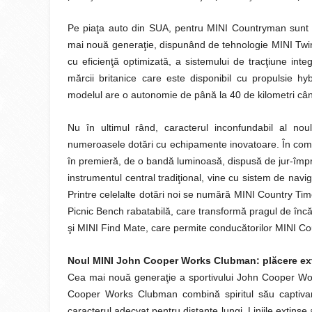
Pe piaţa auto din SUA, pentru MINI Countryman sunt 
mai nouă generaţie, dispunând de tehnologie MINI Twi
cu eficienţă optimizată, a sistemului de tracţiune in
mărcii britanice care este disponibil cu propulsie 
modelul are o autonomie de până la 40 de kilometri când
Nu în ultimul rând, caracterul inconfundabil al no
numeroasele dotări cu echipamente inovatoare. În combin
în premieră, de o bandă luminoasă, dispusă de jur-împrej
instrumentul central tradiţional, vine cu sistem de nav
Printre celelalte dotări noi se numără MINI Country Time
Picnic Bench rabatabilă, care transformă pragul de încărca
şi MINI Find Mate, care permite conducătorilor MINI Cou
Noul MINI John Cooper Works Clubman: plăcere ex
Cea mai nouă generaţie a sportivului John Cooper Wo
Cooper Works Clubman combină spiritul său captivant 
caracterul adecvat pentru distanţe lungi. Liniile extinse a