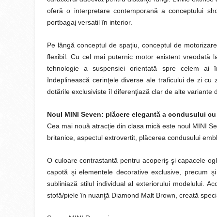
oferă o interpretare contemporană a conceptului shoot
portbagaj versatil în interior.
Pe lângă conceptul de spaţiu, conceptul de motorizare
flexibil. Cu cel mai puternic motor existent vreodată l
tehnologie a suspensiei orientată spre celem ai în
îndeplinească cerinţele diverse ale traficului de zi cu 
dotările exclusiviste îl diferenţiază clar de alte varian
Noul MINI Seven: plăcere elegantă a condusului cu o
Cea mai nouă atracţie din clasa mică este noul MINI Sev
britanice, aspectul extrovertit, plăcerea condusului emb
O culoare contrastantă pentru acoperiş şi capacele ogli
capotă şi elementele decorative exclusive, precum şi 
subliniază stilul individual al exteriorului modelului. A
stofă/piele în nuanţă Diamond Malt Brown, creată speci