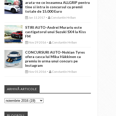
arata-ne ce inseamna ALLGRIP pentru
tine si intra in concursul cu premii
totale de 15.000 Euro
-
Jan 11 2017
Constantin Hriban
STIRI AUTO-Andrei Murariu este
castigatorul unui Suzuki SX4 la Kiss
FM
-
Nov 29 2016
Constantin Hriban
CONCURSURI AUTO-Nokian Tyres
ofera casca lui Mika Häkkinen ca
premiu in urma unui concurs pe
Instagram
-
Nov 01 2016
Constantin Hriban
ARHIVĂ ARTICOLE
BLOGROLL