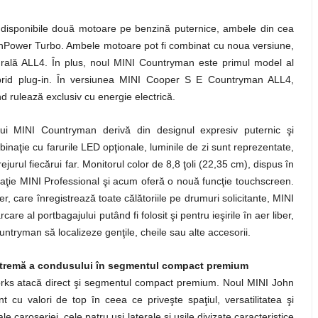
disponibile două motoare pe benzină puternice, ambele din cea
nPower Turbo. Ambele motoare pot fi combinat cu noua versiune,
tegrală ALL4. În plus, noul MINI Countryman este primul model al
hybrid plug-in. În versiunea MINI Cooper S E Countryman ALL4,
 rulează exclusiv cu energie electrică.
ului MINI Countryman derivă din designul expresiv puternic şi
aţie cu farurile LED opţionale, luminile de zi sunt reprezentate,
urul fiecărui far. Monitorul color de 8,8 ţoli (22,35 cm), dispus în
igaţie MINI Professional şi acum oferă o nouă funcţie touchscreen.
r, care înregistrează toate călătoriile pe drumuri solicitante, MINI
re al portbagajului putând fi folosit şi pentru ieşirile în aer liber,
ntryman să localizeze genţile, cheile sau alte accesorii.
tremă a condusului în segmentul compact premium
rks atacă direct şi segmentul compact premium. Noul MINI John
cu valori de top în ceea ce priveşte spaţiul, versatilitatea şi
le caroseriei, cele patru uşi laterale şi uşile divizate caracteristice