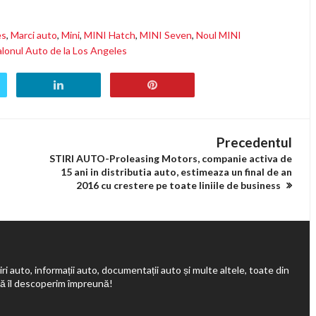
es
,
Marci auto
,
Mini
,
MINI Hatch
,
MINI Seven
,
Noul MINI
alonul Auto de la Los Angeles
Precedentul
o
STIRI AUTO-Proleasing Motors, companie activa de
15 ani in distributia auto, estimeaza un final de an
2016 cu crestere pe toate liniile de business
ri auto, informații auto, documentații auto și multe altele, toate din
să îl descoperim împreună!