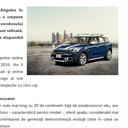
 Angeles în
ă o creştere
condusului
um rafinată.
e disponibil
r putea vedea
 2016. Vor fi
an şi prima
sign al noii
respectiv cu cinci uşi.
inovator
 este mai lung cu 20 de centimetri faţă de predecesorul său, are
utului - caracteristică pentru model -, oferă spaţiu considerabil mai
 Schimbarea de generaţii demonstrează evoluţii clare în ceea ce
remium.