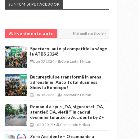
SUNTEM ȘI PE FACEBOOK
EVENIMENTE AUTO
Evenimente auto
Mai multe articole
Spectacol auto și competiție la sânge
la ATBS 2024!
-
Jun 03 2024
Constantin Hriban
Bucureștiul se transformă în arena
adrenalinei: Auto Total Business
Show la Romexpo!
-
Jun 08 2023
Constantin Hriban
Romanul a spus „DA, sigurantei! DA,
atentiei! DA, vietii!” in cadrul
evenimentului Zero Accidente by ZF
-
Jul 10 2019
Constantin Hriban
Zero Accidente – O campanie a