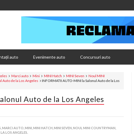
tații auto
Evenimente auto
Concursuri auto
geles
Marci auto
Mini
MINI Hatch
MINI Seven
Noul MINI
l Auto de la Los Angeles
INFORMATII AUTO-MINI la Salonul Auto de la Los
onul Auto de la Los Angeles
,
MARCI AUTO,
MINI,
MINI HATCH,
MINI SEVEN,
NOUL MINI COUNTRYMAN,
LA LOS ANGELES,