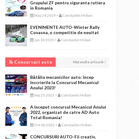
Grupului ZF pentru siguranta rutiera
in Romania
-
May 24 2019
Constantin Hriban
EVENIMENTE AUTO-Winter Rally
Covasna, o competitie de neuitat
-
Jan 30 2019
Constantin Hriban
CONCURSURI AUTO
Concursuri auto
Mai multe articole
Bătălia mecanicilor auto: încep
înscrierile la Concursul Mecanicul
Anului 2023!
-
Sep 25 2023
Constantin Hriban
A inceput concursul Mecanicul Anului
2022, organizat de catre AD Auto
Total Romania!
-
Oct 06 2022
Constantin Hriban
CONCURSURI AUTO-Fii creativ,