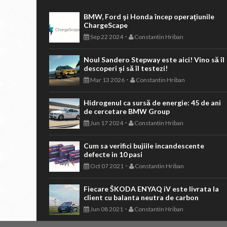
BMW, Ford şi Honda încep operaţiunile
ChargeScape
-
Sep 22 2024
Constantin Hriban
Noul Sandero Stepway este aici! Vino să îl
descoperi și să îl testezi!
-
Mar 13 2026
Constantin Hriban
Hidrogenul ca sursă de energie: 45 de ani
de cercetare BMW Group
-
Jun 17 2024
Constantin Hriban
Cum sa verifici bujiile incandescente
defecte in 10 pasi
-
Oct 07 2021
Constantin Hriban
Fiecare ŠKODA ENYAQ iV este livrata la
client cu balanta neutra de carbon
-
Jun 08 2021
Constantin Hriban