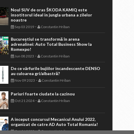
Noul SUV de oras ŠKODA KAMIQ este
insotitorul ideal in jungla urbana a zilelor
noastre
-
Sep 03 2019
Constantin Hriban
Bucureștiul se transformă în arena
adrenalinei: Auto Total Business Show la
Romexpo!
-
Jun 08 2023
Constantin Hriban
De ce vârfurile bujiilor incandescente DENSO
au culoarea gri/albastră?
-
Nov 09 2023
Constantin Hriban
Pariuri foarte ciudate la cazinou
-
Oct 21 2024
Constantin Hriban
A inceput concursul Mecanicul Anului 2022,
organizat de catre AD Auto Total Romania!
-
Oct 06 2022
Constantin Hriban