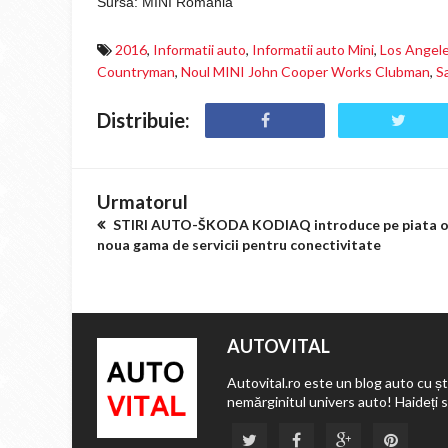
Sursa: MINI Romania
2016
,
Informatii auto
,
Informatii auto Mini
,
Los Angel
Countryman
,
Noul MINI John Cooper Works Clubman
,
S
Distribuie:
Urmatorul
STIRI AUTO-ŠKODA KODIAQ introduce pe piata 
noua gama de servicii pentru conectivitate
AUTOVITAL
Autovital.ro este un blog auto cu ști
nemărginitul univers auto! Haideți 