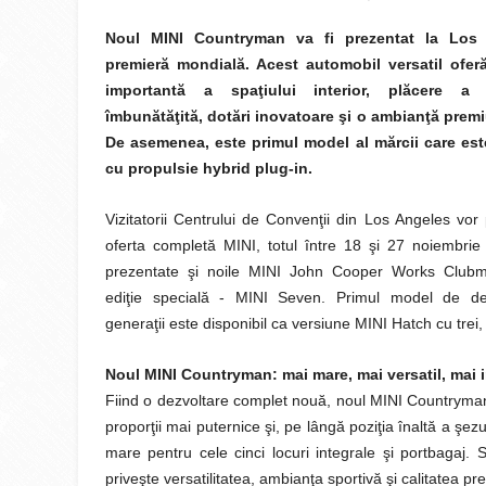
Noul MINI Countryman va fi prezentat la Los
premieră mondială. Acest automobil versatil ofer
importantă a spaţiului interior, plăcere a 
îmbunătăţită, dotări inovatoare şi o ambianţă premi
De asemenea, este primul model al mărcii care est
cu propulsie hybrid plug-in.
Vizitatorii Centrului de Convenţii din Los Angeles vo
oferta completă MINI, totul între 18 şi 27 noiembrie
prezentate şi noile MINI John Cooper Works Clubm
ediţie specială - MINI Seven. Primul model de de
generaţii este disponibil ca versiune MINI Hatch cu trei, 
Noul MINI Countryman: mai mare, mai versatil, mai 
Fiind o dezvoltare complet nouă, noul MINI Countryman
proporţii mai puternice şi, pe lângă poziţia înaltă a şez
mare pentru cele cinci locuri integrale şi portbagaj.
priveşte versatilitatea, ambianţa sportivă şi calitatea p