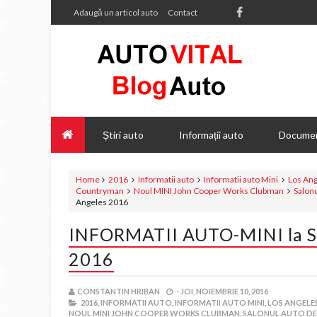
Adaugă un articol auto
Contact
Știri auto
Informații auto
Documen
Home
2016
Informatii auto
Informatii auto Mini
Los An
Countryman
Noul MINI John Cooper Works Clubman
Salonu
Angeles 2016
INFORMATII AUTO-MINI la Sal
2016
CONSTANTIN HRIBAN
-
JOI, NOIEMBRIE 10, 2016
2016,
INFORMATII AUTO,
INFORMATII AUTO MINI,
LOS ANGELES
NOUL MINI JOHN COOPER WORKS CLUBMAN,
SALONUL AUTO DE 