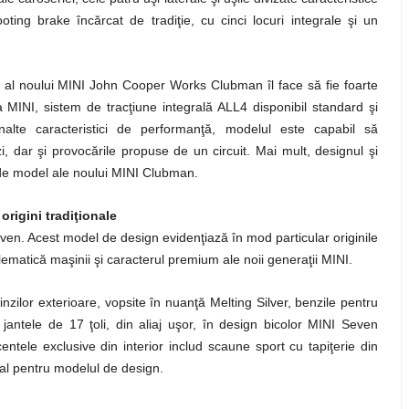
ing brake încărcat de tradiţie, cu cinci locuri integrale şi un
 al noului MINI John Cooper Works Clubman îl face să fie foarte
a MINI, sistem de tracţiune integrală ALL4 disponibil standard şi
alte caracteristici de performanţă, modelul este capabil să
zi, dar şi provocările propuse de un circuit. Mai mult, designul şi
te de model ale noului MINI Clubman.
rigini tradiţionale
en. Acest model de design evidenţiază în mod particular originile
lematică maşinii şi caracterul premium ale noii generaţii MINI.
nzilor exterioare, vopsite în nuanţă Melting Silver, benzile pentru
jantele de 17 ţoli, din aliaj uşor, în design bicolor MINI Seven
ccentele exclusive din interior includ scaune sport cu tapiţerie din
al pentru modelul de design.