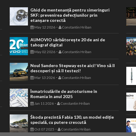
Ghid de mentenanță pentru simeringuri
SKF: prevenirea defecțiunilor prin
etanșare corectă
-
May 12 2026
Constantin Hriban
AUMOVIO sărbătorește 20 de ani de
tahograf digital
-
May 02 2026
Constantin Hriban
Noul Sandero Stepway este aici! Vino să îl
descoperi și să îl testezi!
-
Mar 13 2026
Constantin Hriban
Înmatriculările de autoturisme în
Romania în anul 2025
-
Jan 11 2026
Constantin Hriban
Škoda prezintă Fabia 130, un model ediție
specială, cu putere crescută
-
Oct 07 2025
Constantin Hriban