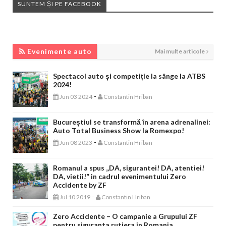
SUNTEM ȘI PE FACEBOOK
EVENIMENTE AUTO
Evenimente auto
Mai multe articole
Spectacol auto și competiție la sânge la ATBS
2024!
-
Jun 03 2024
Constantin Hriban
Bucureștiul se transformă în arena adrenalinei:
Auto Total Business Show la Romexpo!
-
Jun 08 2023
Constantin Hriban
Romanul a spus „DA, sigurantei! DA, atentiei!
DA, vietii!” in cadrul evenimentului Zero
Accidente by ZF
-
Jul 10 2019
Constantin Hriban
Zero Accidente – O campanie a Grupului ZF
pentru siguranta rutiera in Romania