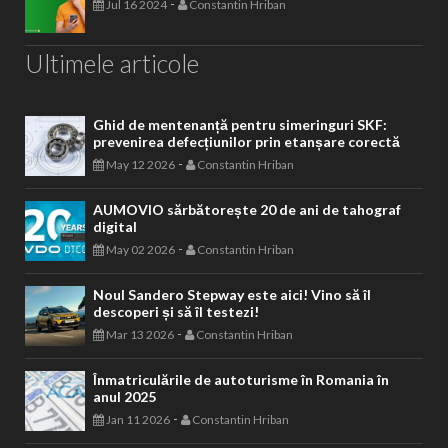
-
Jul 16 2024
Constantin Hriban
Ultimele articole
Ghid de mentenanță pentru simeringuri SKF:
prevenirea defecțiunilor prin etanșare corectă
-
May 12 2026
Constantin Hriban
AUMOVIO sărbătorește 20 de ani de tahograf
digital
-
May 02 2026
Constantin Hriban
Noul Sandero Stepway este aici! Vino să îl
descoperi și să îl testezi!
-
Mar 13 2026
Constantin Hriban
Înmatriculările de autoturisme în Romania în
anul 2025
-
Jan 11 2026
Constantin Hriban