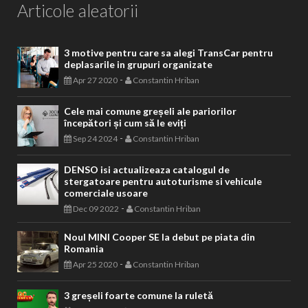
Articole aleatorii
3 motive pentru care sa alegi TransCar pentru
deplasarile in grupuri organizate
-
Apr 27 2020
Constantin Hriban
Cele mai comune greșeli ale pariorilor
începători și cum să le eviți
-
Sep 24 2024
Constantin Hriban
DENSO isi actualizeaza catalogul de
stergatoare pentru autoturisme si vehicule
comerciale usoare
-
Dec 09 2022
Constantin Hriban
Noul MINI Cooper SE la debut pe piata din
Romania
-
Apr 25 2020
Constantin Hriban
3 greșeli foarte comune la ruletă