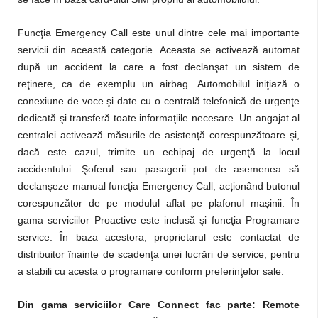
Funcţia Emergency Call este unul dintre cele mai importante
servicii din această categorie. Aceasta se activează automat
după un accident la care a fost declanşat un sistem de
reţinere, ca de exemplu un airbag. Automobilul iniţiază o
conexiune de voce şi date cu o centrală telefonică de urgenţe
dedicată şi transferă toate informaţiile necesare. Un angajat al
centralei activează măsurile de asistenţă corespunzătoare şi,
dacă este cazul, trimite un echipaj de urgenţă la locul
accidentului. Şoferul sau pasagerii pot de asemenea să
declanşeze manual funcţia Emergency Call, acționând butonul
corespunzător de pe modulul aflat pe plafonul maşinii. În
gama serviciilor Proactive este inclusă şi funcţia Programare
service. În baza acestora, proprietarul este contactat de
distribuitor înainte de scadenţa unei lucrări de service, pentru
a stabili cu acesta o programare conform preferinţelor sale.
Din gama serviciilor Care Connect fac parte: Remote