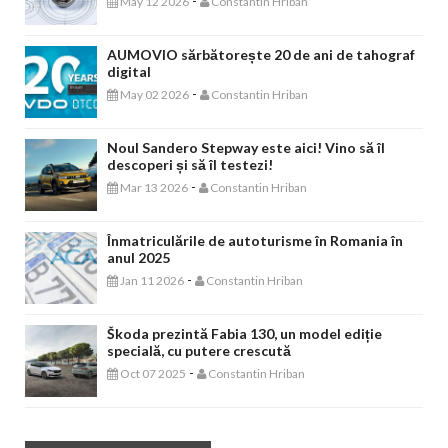
-
May 12 2026
Constantin Hriban
AUMOVIO sărbătorește 20 de ani de tahograf
digital
-
May 02 2026
Constantin Hriban
Noul Sandero Stepway este aici! Vino să îl
descoperi și să îl testezi!
-
Mar 13 2026
Constantin Hriban
Înmatriculările de autoturisme în Romania în
anul 2025
-
Jan 11 2026
Constantin Hriban
Škoda prezintă Fabia 130, un model ediție
specială, cu putere crescută
-
Oct 07 2025
Constantin Hriban