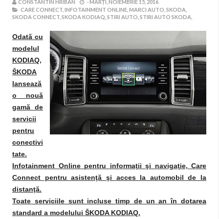
CONSTANTIN HRIBAN
-
MARȚI, NOIEMBRIE 15, 2016
CARE CONNECT,
INFOTAINMENT ONLINE,
MARCI AUTO,
SKODA,
SKODA CONNECT,
SKODA KODIAQ,
STIRI AUTO,
STIRI AUTO SKODA,
Odată cu
modelul
KODIAQ,
ŠKODA
lansează
o nouă
gamă de
servicii
pentru
conectivi
tate.
Infotainment Online pentru informaţii şi navigaţie, Care
Connect pentru asistenţă şi acces la automobil de la
distanţă.
Toate serviciile sunt incluse timp de un an în dotarea
standard a modelului ŠKODA KODIAQ.