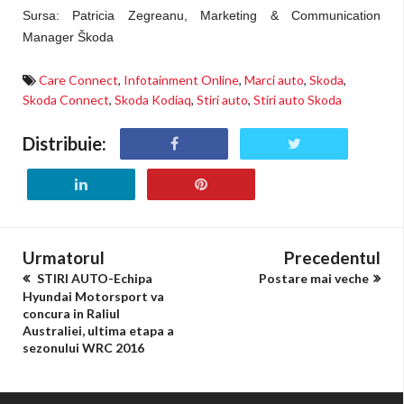
Sursa: Patricia Zegreanu,
Marketing & Communication
Manager Škoda
Care Connect
,
Infotainment Online
,
Marci auto
,
Skoda
,
Skoda Connect
,
Skoda Kodiaq
,
Stiri auto
,
Stiri auto Skoda
Distribuie:
Urmatorul
Precedentul
STIRI AUTO-Echipa
Postare mai veche
Hyundai Motorsport va
concura in Raliul
Australiei, ultima etapa a
sezonului WRC 2016