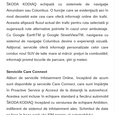
ŠKODA KODIAQ echipată cu sistemele de navigaţie
Amundsen sau Columbus. O funcţie care se evidenţiază aici în
mod deosebit este cea care oferă informaţii online din trafic.
Aceasta afişează fluxul actual din trafic pentru ruta selectată şi
sugerează rute alternative potrivite în cazul unor ambuteiaje.
Cu Google EarthTM şi Google StreetViewTM, navigarea cu
sistemul de navigaţie Columbus devine o experienţă vizuală.
Adiţional, serviciile oferă informaţii personalizate celor care
conduc noul SUV de talie mare al mărcii: preţuri la combustibil,
informaţii privind locurile de parcare, ştiri şi meteo.
Serviciile Care Connect
Alături de serviciile Infotainment Online, începând de acum
sunt disponibile şi serviciile Care Connect, care sunt împărţite
în Proactive Service şi Accesul de la distanţă la autovehicul.
Acestea sunt incluse în echipare standard a fiecărui automobil
ŠKODA KODIAQ începând cu versiunea de echipare Ambition,
indiferent de sistemul de infotainment ales. Schimbul de date
se face în baza card-ului SIM propriu al automobilului.