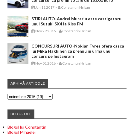
concursul cu premii totale de 15.000 Euro
-
Jan 11 2017
Constantin Hriban
STIRI AUTO-Andrei Murariu este castigatorul
unui Suzuki SX4 la Kiss FM
-
Nov 29 2016
Constantin Hriban
CONCURSURI AUTO-Nokian Tyres ofera casca
lui Mika Häkkinen ca premiu in urma unui
concurs pe Instagram
-
Nov 01 2016
Constantin Hriban
ARHIVĂ ARTICOLE
BLOGROLL
Blogul lui Constantin
Blogul Mihaelei