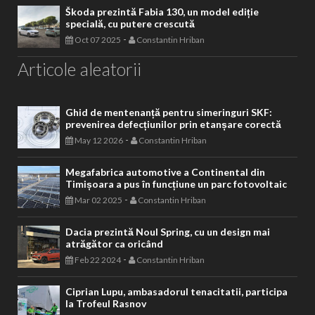
Škoda prezintă Fabia 130, un model ediție
specială, cu putere crescută
-
Oct 07 2025
Constantin Hriban
Articole aleatorii
Ghid de mentenanță pentru simeringuri SKF:
prevenirea defecțiunilor prin etanșare corectă
-
May 12 2026
Constantin Hriban
Megafabrica automotive a Continental din
Timișoara a pus în funcțiune un parc fotovoltaic
-
Mar 02 2025
Constantin Hriban
Dacia prezintă Noul Spring, cu un design mai
atrăgător ca oricând
-
Feb 22 2024
Constantin Hriban
Ciprian Lupu, ambasadorul tenacitatii, participa
la Trofeul Rasnov