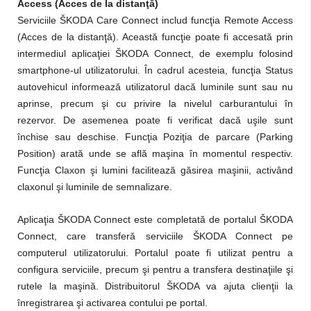
Access (Acces de la distanţă)
Serviciile ŠKODA Care Connect includ funcţia Remote Access
(Acces de la distanţă). Această funcţie poate fi accesată prin
intermediul aplicaţiei ŠKODA Connect, de exemplu folosind
smartphone-ul utilizatorului. În cadrul acesteia, funcţia Status
autovehicul informează utilizatorul dacă luminile sunt sau nu
aprinse, precum şi cu privire la nivelul carburantului în
rezervor. De asemenea poate fi verificat dacă uşile sunt
închise sau deschise. Funcţia Poziţia de parcare (Parking
Position) arată unde se află maşina în momentul respectiv.
Funcţia Claxon şi lumini facilitează găsirea maşinii, activând
claxonul şi luminile de semnalizare.
Aplicaţia ŠKODA Connect este completată de portalul ŠKODA
Connect, care transferă serviciile ŠKODA Connect pe
computerul utilizatorului. Portalul poate fi utilizat pentru a
configura serviciile, precum şi pentru a transfera destinaţiile şi
rutele la maşină. Distribuitorul ŠKODA va ajuta clienţii la
înregistrarea şi activarea contului pe portal.