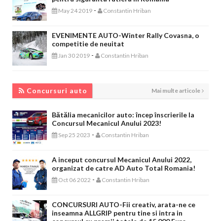
-
May 24 2019
Constantin Hriban
EVENIMENTE AUTO-Winter Rally Covasna, o
competitie de neuitat
-
Jan 30 2019
Constantin Hriban
CONCURSURI AUTO
Concursuri auto
Mai multe articole
Bătălia mecanicilor auto: încep înscrierile la
Concursul Mecanicul Anului 2023!
-
Sep 25 2023
Constantin Hriban
A inceput concursul Mecanicul Anului 2022,
organizat de catre AD Auto Total Romania!
-
Oct 06 2022
Constantin Hriban
CONCURSURI AUTO-Fii creativ, arata-ne ce
inseamna ALLGRIP pentru tine si intra in