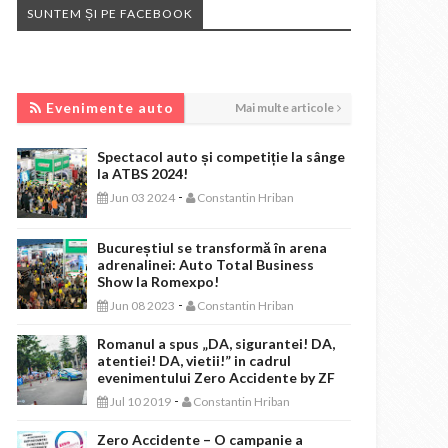
SUNTEM ȘI PE FACEBOOK
EVENIMENTE AUTO
Evenimente auto
Mai multe articole
Spectacol auto și competiție la sânge
la ATBS 2024!
-
Jun 03 2024
Constantin Hriban
Bucureștiul se transformă în arena
adrenalinei: Auto Total Business
Show la Romexpo!
-
Jun 08 2023
Constantin Hriban
Romanul a spus „DA, sigurantei! DA,
atentiei! DA, vietii!” in cadrul
evenimentului Zero Accidente by ZF
-
Jul 10 2019
Constantin Hriban
Zero Accidente – O campanie a