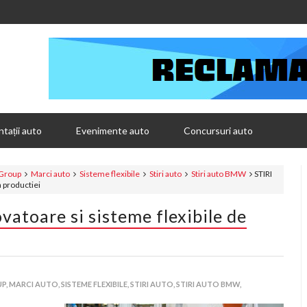
tații auto
Evenimente auto
Concursuri auto
Group
Marci auto
Sisteme flexibile
Stiri auto
Stiri auto BMW
STIRI
a productiei
atoare si sisteme flexibile de
P,
MARCI AUTO,
SISTEME FLEXIBILE,
STIRI AUTO,
STIRI AUTO BMW,