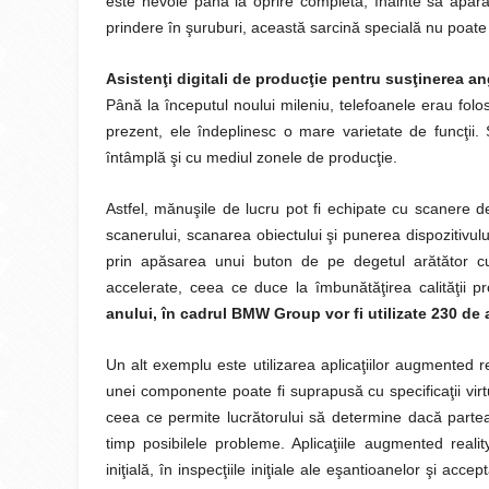
este nevoie până la oprire completă, înainte să apară
prindere în şuruburi, această sarcină specială nu poate f
Asistenţi digitali de producţie pentru susţinerea an
Până la începutul noului mileniu, telefoanele erau folos
prezent, ele îndeplinesc o mare varietate de funcţii.
întâmplă şi cu mediul zonele de producţie.
Astfel, mănuşile de lucru pot fi echipate cu scanere 
scanerului, scanarea obiectului şi punerea dispozitivul
prin apăsarea unui buton de pe degetul arătător cu
accelerate, ceea ce duce la îmbunătăţirea calităţii 
anului, în cadrul BMW Group vor fi utilizate 230 d
Un alt exemplu este utilizarea aplicaţiilor augmented r
unei componente poate fi suprapusă cu specificaţii virt
ceea ce permite lucrătorului să determine dacă partea s
timp posibilele probleme. Aplicaţiile augmented real
iniţială, în inspecţiile iniţiale ale eşantioanelor şi acce