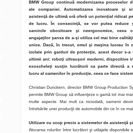
BMW Group continuă modernizarea proceselor d
ale companiei. Automatizarea inovatoare şi s
asistenţă de ultimă oră oferă un potenţial ridicat pe
de lucru. În consecinţă, se vor putea reduce 
sarcinile obositoare şi neergonomice, ceea 
angajaţilor şansa de a-şi utiliza cel mai bine calităţ
unice. Dacă, în trecut, omul şi maşina lucrau în z
izolate prin garduri de protecţie, acest decor s-a
ultimii ani: roboţi ultrauşori moderni, dispozitive i
exoscheleţi susţin lucrătorii ca parte directă a
lucru al oamenilor în producţie, ceea ce face sistem
Christian Dunckern, director BMW Group Production Sys
permite BMW Group să influenţeze o gamă tot mai mare
multe aspecte. Mai mult ca niciodată, oamenii devin 
întrebările unei producţii de automobile din ce în ce ma
Utilizare cu scop precis a sistemelor de asistenţă şi
Alocarea rolurilor între lucrători şi utilajele disponibile 