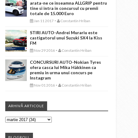
arata-ne ce inseamna ALLGRIP pentru
tine si intra in concursul cu premii
totale de 15.000 Euro
-
Jan 11 2017
Constantin Hriban
STIRI AUTO-Andrei Murariu este
castigatorul unui Suzuki SX4 la Kiss
FM
-
Nov 29 2016
Constantin Hriban
CONCURSURI AUTO-Nokian Tyres
ofera casca lui Mika Häkkinen ca
premiu in urma unui concurs pe
Instagram
-
Nov 01 2016
Constantin Hriban
ARHIVĂ ARTICOLE
BLOGROLL