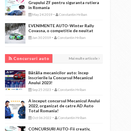
Grupului ZF pentru siguranta rutiera
in Romania
-
May 24 2019
Constantin Hriban
EVENIMENTE AUTO-Winter Rally
Covasna, o competitie de neuitat
-
Jan 30 2019
Constantin Hriban
CONCURSURI AUTO
Concursuri auto
Mai multe articole
Bătălia mecanicilor auto: încep
înscrierile la Concursul Mecanicul
Anului 2023!
-
Sep 25 2023
Constantin Hriban
A inceput concursul Mecanicul Anului
2022, organizat de catre AD Auto
Total Romania!
-
Oct 06 2022
Constantin Hriban
CONCURSURI AUTO-Fii creativ,