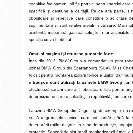
cognitive fac oamenii să fie potriviţi pentru sarcini car
specifică şi gestiune a calităţii. Pe de altă parte, s
obositoare şi repetitive care constituie o solicitare d
suplimentare şi sunt relativi mobili în utilizare. Mai m
asistenţă înseamnă găsirea soluţiilor mai accesibile 
specific ce va fi obţinut.
Omul şi maşina îşi reunesc punctele forte
Încă din 2013, BMW Group a comandat un prim robot u
uzinei BMW Group din Spartanburg (SUA). Miss Charlot
folosit pentru montarea izolării fonice a uşilor, dar mul
ultrauşori sunt utilizaţi la uzinele BMW Group; un 
efectuează sarcini care ar fi obositoare fizic pentru an
de precizie pe care o solicită şi a repetitivităţii pe care o
La uzina BMW Group din Dingolfing, de exemplu, un rob
ridică angrenajele conice, care pot cântări până la 5
deteriorării roţilor dinţate. În zona de producţie, angajaţ
protecţie. Senzorii de siguranţă monitorizează funcţiil