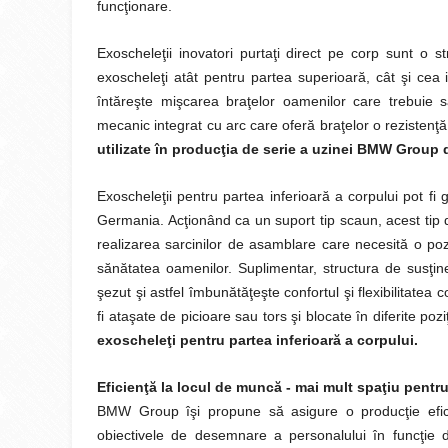
funcţionare.
Exoscheleţii inovatori purtaţi direct pe corp sunt o 
exoscheleţi atât pentru partea superioară, cât şi cea 
întăreşte mişcarea braţelor oamenilor care trebuie s
mecanic integrat cu arc care oferă braţelor o rezisten
utilizate în producţia de serie a uzinei BMW Group 
Exoscheleţii pentru partea inferioară a corpului pot 
Germania. Acţionând ca un suport tip scaun, acest tip d
realizarea sarcinilor de asamblare care necesită o poz
sănătatea oamenilor. Suplimentar, structura de susţine
şezut şi astfel îmbunătăţeşte confortul şi flexibilitatea
fi ataşate de picioare sau tors şi blocate în diferite poziţ
exoscheleţi pentru partea inferioară a corpului.
Eficienţă la locul de muncă - mai mult spaţiu pentru
BMW Group îşi propune să asigure o producţie eficie
obiectivele de desemnare a personalului în funcţie de