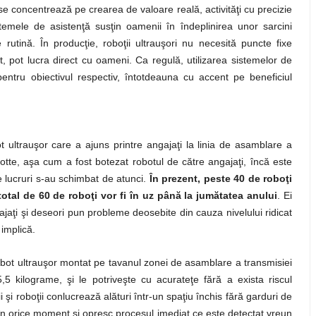
e se concentrează pe crearea de valoare reală, activităţi cu precizie
istemele de asistenţă susţin oamenii în îndeplinirea unor sarcini
e rutină. În producţie, roboţii ultrauşori nu necesită puncte fixe
ult, pot lucra direct cu oameni. Ca regulă, utilizarea sistemelor de
pentru obiectivul respectiv, întotdeauna cu accent pe beneficiul
ltrauşor care a ajuns printre angajaţi la linia de asamblare a
te, aşa cum a fost botezat robotul de către angajaţi, încă este
te lucruri s-au schimbat de atunci.
În prezent, peste 40 de roboţi
total de 60 de roboţi vor fi în uz până la jumătatea anului
. Ei
gajaţi şi deseori pun probleme deosebite din cauza nivelului ridicat
 implică.
ot ultrauşor montat pe tavanul zonei de asamblare a transmisiei
,5 kilograme, şi le potriveşte cu acurateţe fără a exista riscul
ii şi roboţii conlucrează alături într-un spaţiu închis fără garduri de
e în orice moment şi opresc procesul imediat ce este detectat vreun