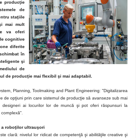
e producţie
istemele de
ntru staţiile
şi mai mult
ce va oferi
ile cognitive
one diferite
 schimbat în
nteligente şi
 mediului de
ul de producţie mai flexibil şi mai adaptabil.
tem, Planning, Toolmaking and Plant Engineering: "Digitalizarea
 de opţiuni prin care sistemul de producţie să avanseze sub mai
designeri ai locurilor lor de muncă şi pot oferi răspunsuri la
i complexă".
 a roboţilor ultrauşori
este clară: nivelul lor ridicat de competenţă şi abilităţile creative şi