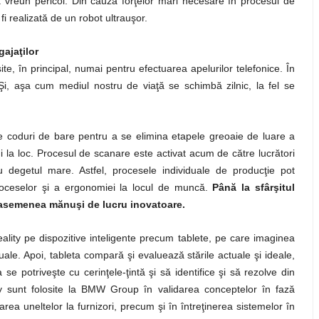
 vreun pericol. Din cauza forţelor mari necesare în procesul de
i realizată de un robot ultrauşor.
gajaţilor
ite, în principal, numai pentru efectuarea apelurilor telefonice. În
 Şi, aşa cum mediul nostru de viaţă se schimbă zilnic, la fel se
de coduri de bare pentru a se elimina etapele greoaie de luare a
ui la loc. Procesul de scanare este activat acum de către lucrători
 degetul mare. Astfel, procesele individuale de producţie pot
proceselor şi a ergonomiei la locul de muncă.
Până la sfârşitul
e asemenea mănuşi de lucru inovatoare.
eality pe dispozitive inteligente precum tablete, pe care imaginea
uale. Apoi, tableta compară şi evaluează stările actuale şi ideale,
e potriveşte cu cerinţele-ţintă şi să identifice şi să rezolve din
ity sunt folosite la BMW Group în validarea conceptelor în fază
ptarea uneltelor la furnizori, precum şi în întreţinerea sistemelor în