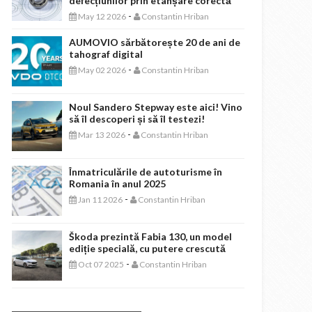
defecțiunilor prin etanșare corectă
-
May 12 2026
Constantin Hriban
AUMOVIO sărbătorește 20 de ani de
tahograf digital
-
May 02 2026
Constantin Hriban
Noul Sandero Stepway este aici! Vino
să îl descoperi și să îl testezi!
-
Mar 13 2026
Constantin Hriban
Înmatriculările de autoturisme în
Romania în anul 2025
-
Jan 11 2026
Constantin Hriban
Škoda prezintă Fabia 130, un model
ediție specială, cu putere crescută
-
Oct 07 2025
Constantin Hriban