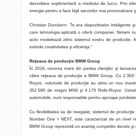
dezvoltare suplimentară a mediului de lucru. Prin elimi
energie pentru a face faţă sarcinilor mai provocatoare şi
Christian Dunckern: "În era dispozitivelor inteligente ş
care tehnologia aplicată o oferă companiei. Nimeni nu
activ modelează zilnic sistemul nostru de producție. 
extinde creativitatea şi eficienţa."
Reţeaua de producţie BMW Group
În 2016, cererea mare din partea clienţilor şi lansare
către reţeaua de producţie a BMW Group. Cu 2.359.7
Royce, volumele de producţie au atins un nou maxim
352.580 de maşini MINI şi 4.179 Rolls-Royce. Uzine
automobile, sunt responsabile pentru aproape jumătate
Cu flexibilitatea sa de neegalat, sistemul de producţie
Number One > NEXT, este caracterizat de un nivel rid
BMW Group reprezintă un avantaj competitiv decisiv şi co