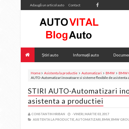
Adaugă un articol auto
Contact
Știri auto
Informații auto
Documen
Home
Asistenta la productie
Automatizari
BMW
BMW 
AUTO-Automatizari inovatoare si sisteme flexibile de asistenta 
STIRI AUTO-Automatizari inov
asistenta a productiei
CONSTANTIN HRIBAN
-
VINERI, MARTIE 03, 2017
ASISTENTA LA PRODUCTIE,
AUTOMATIZARI,
BMW,
BMW GROU