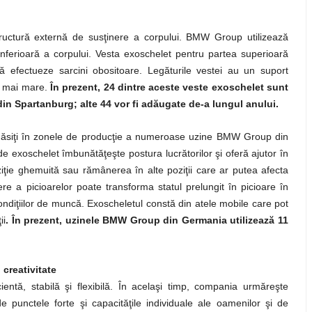
structură externă de susţinere a corpului. BMW Group utilizează
inferioară a corpului. Vesta exoschelet pentru partea superioară
ă efectueze sarcini obositoare. Legăturile vestei au un suport
ţă mai mare.
În prezent, 24 dintre aceste veste exoschelet sunt
din Spartanburg; alte 44 vor fi adăugate de-a lungul anului.
fi găsiţi în zonele de producţie a numeroase uzine BMW Group din
e exoschelet îmbunătăţeşte postura lucrătorilor şi oferă ajutor în
iţie ghemuită sau rămânerea în alte poziţii care ar putea afecta
re a picioarelor poate transforma statul prelungit în picioare în
 condiţiilor de muncă. Exoscheletul constă din atele mobile care pot
ii
. În prezent, uzinele BMW Group din Germania utilizează 11
 creativitate
ntă, stabilă şi flexibilă. În acelaşi timp, compania urmăreşte
 punctele forte şi capacităţile individuale ale oamenilor şi de