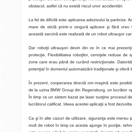
obstacol, astfel că nu există riscul unor accidentări.
La fel de dificilă este aplicarea adezivului la parbrize.
mare de sticlă printr-o singură aplicare şi fără vreo
această sarcină este realizată de un robot ultrauşor car
Dar roboţii ultrauşori devin din ce în ce mai prezenţ
protecţie. Flexibilitatea roboţilor, cerinţele reduse de
zone care erau până de curând restricţionate. Datorită g
potenţial în domeniul automatizării tradiţionale şi oferă
În prezent, cooperarea directă om-maşină este posibilă 
de la uzina BMW Group din Regensburg, un lucrător oper
În timp ce un sistem bazat pe laser susţine procesul de
lucrătorul calificat. Ideea acestei aplicaţii a fost dezvolt
Ca şi în alte cazuri de utilizare, siguranţa este mereu 
mult de robot în timp ce acesta ajunge în poziţie, tehn