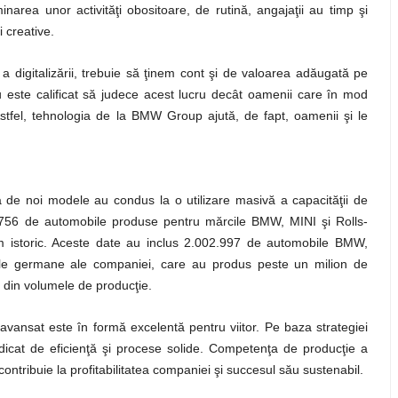
narea unor activităţi obositoare, de rutină, angajaţii au timp şi
 creative.
i a digitalizării, trebuie să ţinem cont şi de valoarea adăugată pe
 este calificat să judece acest lucru decât oamenii care în mod
Astfel, tehnologia de la BMW Group ajută, de fapt, oamenii şi le
a de noi modele au condus la o utilizare masivă a capacităţii de
56 de automobile produse pentru mărcile BMW, MINI şi Rolls-
 istoric. Aceste date au inclus 2.002.997 de automobile BMW,
le germane ale companiei, care au produs peste un milion de
 din volumele de producţie.
 avansat este în formă excelentă pentru viitor. Pe baza strategiei
icat de eficienţă şi procese solide. Competenţa de producţie a
ntribuie la profitabilitatea companiei şi succesul său sustenabil.