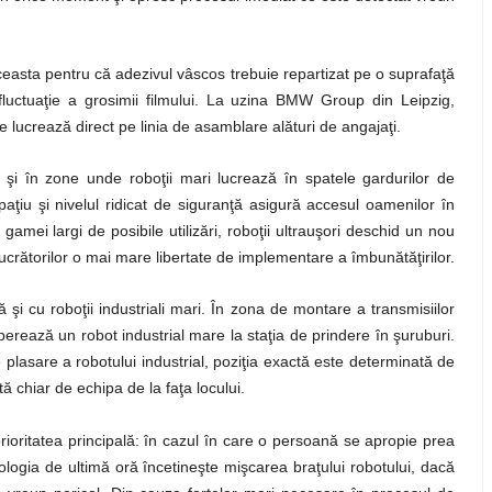
 Aceasta pentru că adezivul vâscos trebuie repartizat pe o suprafaţă
 fluctuaţie a grosimii filmului. La uzina BMW Group din Leipzig,
e lucrează direct pe linia de asamblare alături de angajaţi.
i şi în zone unde roboţii mari lucrează în spatele gardurilor de
 spaţiu şi nivelul ridicat de siguranţă asigură accesul oamenilor în
amei largi de posibile utilizări, roboţii ultrauşori deschid un nou
 lucrătorilor o mai mare libertate de implementare a îmbunătăţirilor.
şi cu roboţii industriali mari. În zona de montare a transmisiilor
ează un robot industrial mare la staţia de prindere în şuruburi.
 plasare a robotului industrial, poziţia exactă este determinată de
ată chiar de echipa de la faţa locului.
prioritatea principală: în cazul în care o persoană se apropie prea
ologia de ultimă oră încetineşte mişcarea braţului robotului, dacă