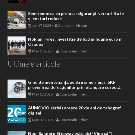
Semiremorca cu prelata: siguranță, versatilitate
și costuri reduse
-
Jan 17 2025
Constantin Hriban
Nokian Tyres, investitie de 650 milioane euro in
Oradea
-
May 13 2023
Constantin Hriban
Ultimele articole
Ghid de mentenanță pentru simeringuri SKF:
prevenirea defecțiunilor prin etanșare corectă
-
May 12 2026
Constantin Hriban
AUMOVIO sărbătorește 20 de ani de tahograf
digital
-
May 02 2026
Constantin Hriban
Noul Sandero Stepway este aici! Vino să îl