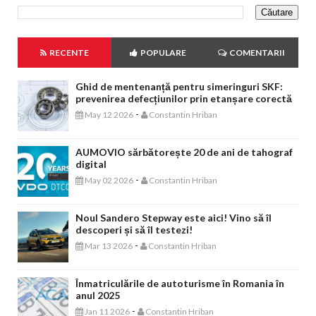
RECENTE
POPULARE
COMENTARII
Ghid de mentenanță pentru simeringuri SKF:
prevenirea defecțiunilor prin etanșare corectă
-
May 12 2026
Constantin Hriban
AUMOVIO sărbătorește 20 de ani de tahograf
digital
-
May 02 2026
Constantin Hriban
Noul Sandero Stepway este aici! Vino să îl
descoperi și să îl testezi!
-
Mar 13 2026
Constantin Hriban
Înmatriculările de autoturisme în Romania în
anul 2025
-
Jan 11 2026
Constantin Hriban