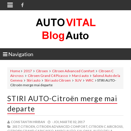

Navigation
Home
2017
Citroen
Citroen Advanced Comfort
Citroen C
Aircross
Citroen Grand C4 Picasso
Marci auto
Salonul Auto de la
Geneva
Stiri auto
Stiri auto Citroen
SUV
WRC
STIRI AUTO-
Citroën merge mai departe
STIRI AUTO-Citroën merge mai
departe
CONSTANTIN HRIBAN
-
JOI, MARTIE 02, 2017
2017,
CITROEN,
CITROEN ADVANCED COMFORT,
CITROEN C AIRCROSS,
CITROEN GRAND C4 PICASSO,
MARCI AUTO,
SALONUL AUTO DE LA