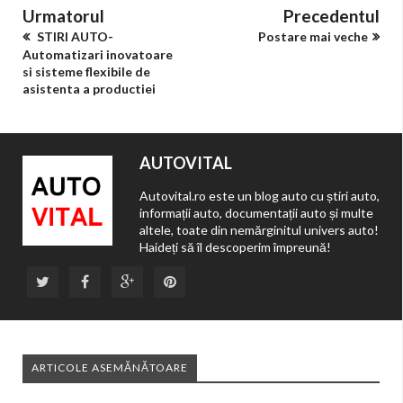
Urmatorul
Precedentul
STIRI AUTO-
Postare mai veche
Automatizari inovatoare
si sisteme flexibile de
asistenta a productiei
AUTOVITAL
Autovital.ro este un blog auto cu știri auto,
informații auto, documentații auto și multe
altele, toate din nemărginitul univers auto!
Haideți să îl descoperim împreună!
ARTICOLE ASEMĂNĂTOARE