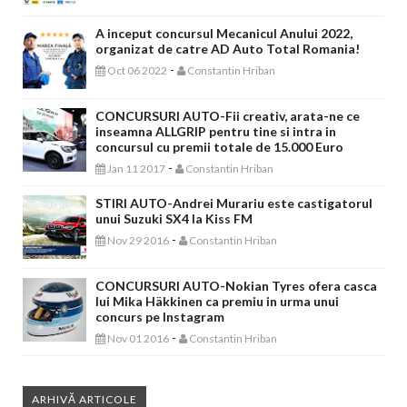
A inceput concursul Mecanicul Anului 2022,
organizat de catre AD Auto Total Romania!
-
Oct 06 2022
Constantin Hriban
CONCURSURI AUTO-Fii creativ, arata-ne ce
inseamna ALLGRIP pentru tine si intra in
concursul cu premii totale de 15.000 Euro
-
Jan 11 2017
Constantin Hriban
STIRI AUTO-Andrei Murariu este castigatorul
unui Suzuki SX4 la Kiss FM
-
Nov 29 2016
Constantin Hriban
CONCURSURI AUTO-Nokian Tyres ofera casca
lui Mika Häkkinen ca premiu in urma unui
concurs pe Instagram
-
Nov 01 2016
Constantin Hriban
ARHIVĂ ARTICOLE