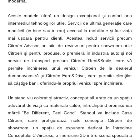
modernă.
Aceste modele oferă un design excepţional şi confort prin
intermediul tehnologiilor utile. Servicii de ultimă generaţie care
modifică (in bine sau in rau) accesul la mobilitate şi fac viaţa
mai uşoară pentru clienţi. Acestea includ servicii precum
Citroën Advisor, un site de review-uri pentru showroom-urile
Citroën şi pentru produse, o premieră în industria auto şi noi
servicii de transport precum Citroën Rent&Smile, care vă
permite închirierea unui vehicul Citroën de la dealerul
dumneavoastră şi Citroën Earn&Drive, care permite clienţilor
să câştige bani, oferindu-le propriul vehicul spre închiriere.
Un stand viu colorat şi atractiv, conceput să arate ca un spaţiu
adevărat de viaţă cu materiale calde, întruchipând promisunea
mărcii “Be Different, Feel Good”. Standul va include Casa
Citroën, care prefigurează noile concepte Citroën de
showroom, un spaţiu de expunere dedicat în întregime
Conceptului C-Aircross, o imersiune 3D într-o scenă specială a