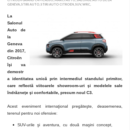
GENEVA,
STIRI AUTO,
STIRI AUTO CITROEN,
SUV,
WRC,
La
Salonul
Auto de
la
Geneva
din 2017,
Citroën
îşi va
demostr
a identitatea unică prin intermediul standului primitor,
care reflectă viitoarele showroom-uri şi modelele sale
îndrăzneţe şi confortabile, precum noul C3.
Acest eveniment internaţional pregăteşte, deasemenea,
terenul pentru noi ofensive:
SUV-urile şi aventura, cu două maşini concept,