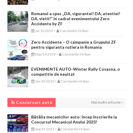
Romanul a spus „DA, sigurantei! DA, atentiei!
DA, vietii!” in cadrul evenimentului Zero
Accidente by ZF
-
Jul 10 2019
Constantin Hriban
Zero Accidente – O campanie a Grupului ZF
pentru siguranta rutiera in Romania
-
May 24 2019
Constantin Hriban
EVENIMENTE AUTO-Winter Rally Covasna, o
competitie de neuitat
-
Jan 30 2019
Constantin Hriban
CONCURSURI AUTO
Concursuri auto
Mai multe articole
Bătălia mecanicilor auto: încep înscrierile la
Concursul Mecanicul Anului 2023!
-
Sep 25 2023
Constantin Hriban