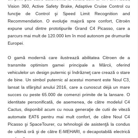
Vision 360, Active Safety Brake, Adaptive Cruise Control cu
funcţie de Control şi Speed Limit Recognition and
Recommendation. O evoluţie majoră spre confort, Citroën
expune unul dintre prototipurile Grand C4 Picasso, care a
parcurs mai mult de 120.000 km în mod autonom pe drumurile
Europei.
O gamă modernă care ilustrează abilitatea Citroen de a
transmite optimism gamei principale a Mărcii, oferind
vehiculelor un design puternic şi îndrăzneţ care crează o stare
de bine. Un simbol puternic al acestui moment este Noul C3,
lansat la sfârşitul anului 2016, care a cunoscut déjà un mare
succes cu peste 65.000 de comenzi primite de la lansare. O
identitate personificată, de asemenea, de către modelul C4
Cactus, disponibil acum cu noua generaţie de cutii de viteză
automate EAT6 pentru mai mult confort, de către Noul C4
Picasso şi SpaceTourer, cu tehnologii de asistenţă la condus
de ultimă oră şi de către E-MEHARI, o decapotabilă electrică