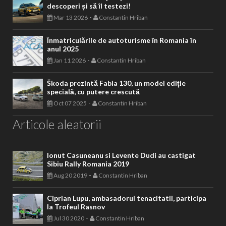
descoperi și să îl testezi!
-
Mar 13 2026
Constantin Hriban
Înmatriculările de autoturisme în Romania în
anul 2025
-
Jan 11 2026
Constantin Hriban
Škoda prezintă Fabia 130, un model ediție
specială, cu putere crescută
-
Oct 07 2025
Constantin Hriban
Articole aleatorii
Ionut Casuneanu si Levente Dudi au castigat
Sibiu Rally Romania 2019
-
Aug 20 2019
Constantin Hriban
Ciprian Lupu, ambasadorul tenacitatii, participa
la Trofeul Rasnov
-
Jul 30 2020
Constantin Hriban