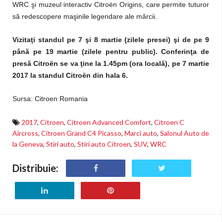
WRC şi muzeul interactiv Citroën Origins, care permite tuturor
să redescopere maşinile legendare ale mărcii.
Vizitaţi standul pe 7 şi 8 martie (zilele presei) şi de pe 9
până pe 19 martie (zilele pentru public). Conferinţa de
presă Citroën se va ţine la 1.45pm (ora locală), pe 7 martie
2017 la standul Citroën din hala 6.
Sursa: Citroen Romania
2017
,
Citroen
,
Citroen Advanced Comfort
,
Citroen C
Aircross
,
Citroen Grand C4 Picasso
,
Marci auto
,
Salonul Auto de
la Geneva
,
Stiri auto
,
Stiri auto Citroen
,
SUV
,
WRC
Distribuie: