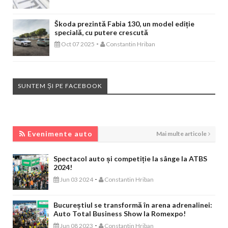
Škoda prezintă Fabia 130, un model ediție
specială, cu putere crescută
-
Oct 07 2025
Constantin Hriban
SUNTEM ȘI PE FACEBOOK
EVENIMENTE AUTO
Evenimente auto
Mai multe articole
Spectacol auto și competiție la sânge la ATBS
2024!
-
Jun 03 2024
Constantin Hriban
Bucureștiul se transformă în arena adrenalinei:
Auto Total Business Show la Romexpo!
-
Jun 08 2023
Constantin Hriban