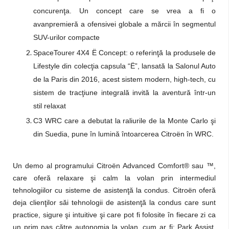
concurenţa. Un concept care se vrea a fi o
avanpremieră a ofensivei globale a mărcii în segmentul
SUV-urilor compacte
SpaceTourer 4X4 Ë Concept: o referinţă la produsele de
Lifestyle din colecţia capsula “Ë”, lansată la Salonul Auto
de la Paris din 2016, acest sistem modern, high-tech, cu
sistem de tracţiune integrală invită la aventură într-un
stil relaxat
C3 WRC care a debutat la raliurile de la Monte Carlo şi
din Suedia, pune în lumină întoarcerea Citroën în WRC.
Un demo al programului Citroën Advanced Comfort® sau ™,
care oferă relaxare şi calm la volan prin intermediul
tehnologiilor cu sisteme de asistenţă la condus. Citroën oferă
deja clienţilor săi tehnologii de asistenţă la condus care sunt
practice, sigure şi intuitive şi care pot fi folosite în fiecare zi ca
un prim pas către autonomia la volan, cum ar fi: Park Assist,