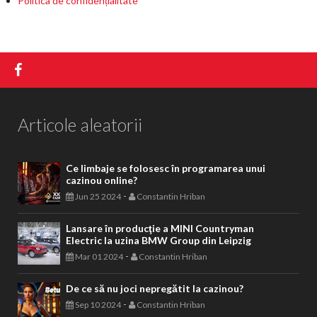
Politica de confidențialitate
Articole aleatorii
Ce limbaje se folosesc în programarea unui
cazinou online?
-
Jun 25 2024
Constantin Hriban
Lansare în producţie a MINI Countryman
Electric la uzina BMW Group din Leipzig
-
Mar 01 2024
Constantin Hriban
De ce să nu joci nepregătit la cazinou?
-
Sep 10 2024
Constantin Hriban