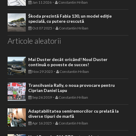
-
Jan 11 2026
Constantin Hriban
Škoda prezintă Fabia 130, un model ediție
specială, cu putere crescută
-
Oct 07 2025
Constantin Hriban
Articole aleatorii
Mai Duster decât oricând! Noul Duster
continuă o poveste de succes!
-
Nov 29 2023
Constantin Hriban
Transilvania Rally, o noua provocare pentru
Ciprian Daniel Lupu
-
Sep 26 2019
Constantin Hriban
Adaptabilitatea semiremorcilor cu prelată la
diverse tipuri de marfă
-
Apr 16 2025
Constantin Hriban