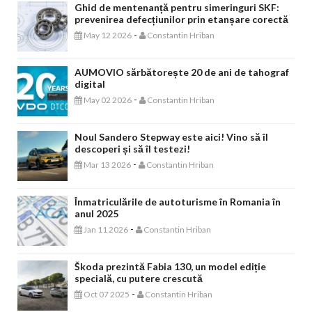
Ghid de mentenanță pentru simeringuri SKF:
prevenirea defecțiunilor prin etanșare corectă
-
May 12 2026
Constantin Hriban
AUMOVIO sărbătorește 20 de ani de tahograf
digital
-
May 02 2026
Constantin Hriban
Noul Sandero Stepway este aici! Vino să îl
descoperi și să îl testezi!
-
Mar 13 2026
Constantin Hriban
Înmatriculările de autoturisme în Romania în
anul 2025
-
Jan 11 2026
Constantin Hriban
Škoda prezintă Fabia 130, un model ediție
specială, cu putere crescută
-
Oct 07 2025
Constantin Hriban