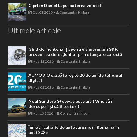
Ciprian Daniel Lupu, puterea vointei
-
Oct 03 2019
Constantin Hriban
Ultimele articole
Ghid de mentenanță pentru simeringuri SKF:
prevenirea defecțiunilor prin etanșare corectă
-
May 12 2026
Constantin Hriban
AUMOVIO sărbătorește 20 de ani de tahograf
digital
-
May 02 2026
Constantin Hriban
Noul Sandero Stepway este aici! Vino să îl
descoperi și să îl testezi!
-
Mar 13 2026
Constantin Hriban
Înmatriculările de autoturisme în Romania în
anul 2025