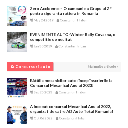
Zero Accidente – O campanie a Grupului ZF
pentru siguranta rutiera in Romania
-
May 24 2019
Constantin Hriban
EVENIMENTE AUTO-Winter Rally Covasna, o
competitie de neuitat
-
Jan 30 2019
Constantin Hriban
CONCURSURI AUTO
Concursuri auto
Mai multe articole
Bătălia mecanicilor auto: încep înscrierile la
Concursul Mecanicul Anului 2023!
-
Sep 25 2023
Constantin Hriban
A inceput concursul Mecanicul Anului 2022,
organizat de catre AD Auto Total Romania!
-
Oct 06 2022
Constantin Hriban