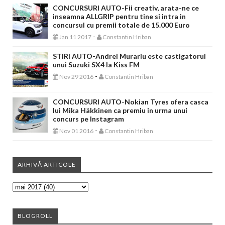
CONCURSURI AUTO-Fii creativ, arata-ne ce
inseamna ALLGRIP pentru tine si intra in
concursul cu premii totale de 15.000 Euro
-
Jan 11 2017
Constantin Hriban
STIRI AUTO-Andrei Murariu este castigatorul
unui Suzuki SX4 la Kiss FM
-
Nov 29 2016
Constantin Hriban
CONCURSURI AUTO-Nokian Tyres ofera casca
lui Mika Häkkinen ca premiu in urma unui
concurs pe Instagram
-
Nov 01 2016
Constantin Hriban
ARHIVĂ ARTICOLE
BLOGROLL