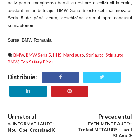
activ pentru menţinerea benzii cu evitare a coliziunii laterale,
asistent în ambuteiaje. BMW Seria 5 este cel mai inovator
Seria 5 de până acum, deschizând drumul spre condusul
semiautonom.
Sursa: BMW Romania
BMW
,
BMW Seria 5
,
IIHS
,
Marci auto
,
Stiri auto
,
Stiri auto
BMW
,
Top Safety Pick+
Distribuie:
Urmatorul
Precedentul
INFORMATII AUTO-
EVENIMENTE AUTO-
Trofeul METALUBS - Lacul
Noul Opel Crossland X
Sf. Ana