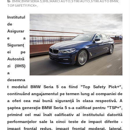
BMW,
BMW SERIA 5,
IIHS,
MARCI AUTO,
STIRI AUTO,
STIRI AUTO BMW,
TOP SAFETY PICK+,
Institutul
de
Asigurar
e a
Siguranţ
ei pe
Autostră
zi (IIHS)
a
desemna
t modelul BMW Seria 5 ca fiind "Top Safety Pick+",
continuând angajamentul pe termen lung al companiei de
a oferi cea mai bună siguranţă în clasa respectivă. A
şaptea generaţie BMW Seria 5 s-a calificat pentru "TSP+",
primind cel mai înalt calificativ al institutului datorită
performanţelor sale la cinci teste de impact diferite -
impact frontal redus, impact frontal moderat, lateral,