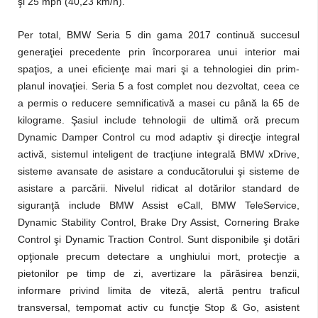
şi 25 mph (40,23 km/h).
Per total, BMW Seria 5 din gama 2017 continuă succesul
generaţiei precedente prin încorporarea unui interior mai
spaţios, a unei eficienţe mai mari şi a tehnologiei din prim-
planul inovaţiei. Seria 5 a fost complet nou dezvoltat, ceea ce
a permis o reducere semnificativă a masei cu până la 65 de
kilograme. Şasiul include tehnologii de ultimă oră precum
Dynamic Damper Control cu mod adaptiv şi direcţie integral
activă, sistemul inteligent de tracţiune integrală BMW xDrive,
sisteme avansate de asistare a conducătorului şi sisteme de
asistare a parcării. Nivelul ridicat al dotărilor standard de
siguranţă include BMW Assist eCall, BMW TeleService,
Dynamic Stability Control, Brake Dry Assist, Cornering Brake
Control şi Dynamic Traction Control. Sunt disponibile şi dotări
opţionale precum detectare a unghiului mort, protecţie a
pietonilor pe timp de zi, avertizare la părăsirea benzii,
informare privind limita de viteză, alertă pentru traficul
transversal, tempomat activ cu funcţie Stop & Go, asistent