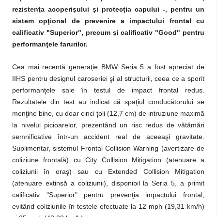
rezistenţa acoperişului şi protecţia capului -, pentru un
sistem opţional de prevenire a impactului frontal cu
calificativ "Superior", precum şi calificativ "Good" pentru
performanţele farurilor.
Cea mai recentă generaţie BMW Seria 5 a fost apreciat de
IIHS pentru designul caroseriei şi al structurii, ceea ce a sporit
performanţele sale în testul de impact frontal redus.
Rezultatele din test au indicat că spaţiul conducătorului se
menţine bine, cu doar cinci ţoli (12,7 cm) de intruziune maximă
la nivelul picioarelor, prezentând un risc redus de vătămări
semnificative într-un accident real de aceeaşi gravitate.
Suplimentar, sistemul Frontal Collision Warning (avertizare de
coliziune frontală) cu City Collision Mitigation (atenuare a
coliziunii în oraş) sau cu Extended Collision Mitigation
(atenuare extinsă a coliziunii), disponibil la Seria 5, a primit
calificativ "Superior" pentru prevenţia impactului frontal,
evitând coliziunile în testele efectuate la 12 mph (19,31 km/h)