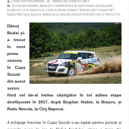
CONSTANTIN HRIBAN
-
MIERCURI, IUNIE 07, 2017
BOGDAN VRABIE,
BRASOV,
CAMPIONATUL NATIONAL DE RALIURI
DUNLOP,
CLUJ NAPOCA,
CUPA SUZUKI,
DANUT BUDAI,
MOTORSPORT,
RADU NECULA,
RALIUL ARADULUI,
RALIUL MOLDOVEI BACAU,
STIRI AUTO,
Dănuț
Budai și-
a trecut
în cont
prima
victorie
în Cupa
Suzuki
din acest
sezon,
fiind cel de-al treilea câștigător în tot atâtea etape
desfășurate în 2017, după Bogdan Vrabie, la Brașov, și
Radu Necula, la Cluj Napoca.
4 echipaje înscrise în Cupa Suzuki s-au luptat pentru puncte și