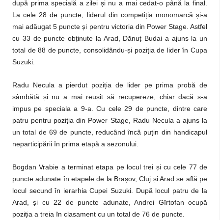
după prima specială a zilei și nu a mai cedat-o până la final.
La cele 28 de puncte, liderul din competiția monomarcă și-a
mai adăugat 5 puncte și pentru victoria din Power Stage. Astfel
cu 33 de puncte obținute la Arad, Dănuț Budai a ajuns la un
total de 88 de puncte, consolidându-și poziția de lider în Cupa
Suzuki.
Radu Necula a pierdut poziția de lider pe prima probă de
sâmbătă și nu a mai reușit să recupereze, chiar dacă s-a
impus pe speciala a 9-a. Cu cele 29 de puncte, dintre care
patru pentru poziția din Power Stage, Radu Necula a ajuns la
un total de 69 de puncte, reducând încâ puțin din handicapul
neparticipării în prima etapă a sezonului.
Bogdan Vrabie a terminat etapa pe locul trei și cu cele 77 de
puncte adunate în etapele de la Brașov, Cluj și Arad se află pe
locul secund în ierarhia Cupei Suzuki. După locul patru de la
Arad, și cu 22 de puncte adunate, Andrei Gîrtofan ocupă
poziția a treia în clasament cu un total de 76 de puncte.