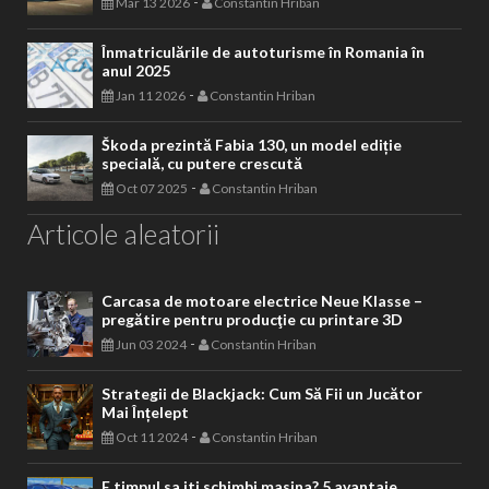
-
Mar 13 2026
Constantin Hriban
Înmatriculările de autoturisme în Romania în
anul 2025
-
Jan 11 2026
Constantin Hriban
Škoda prezintă Fabia 130, un model ediție
specială, cu putere crescută
-
Oct 07 2025
Constantin Hriban
Articole aleatorii
Carcasa de motoare electrice Neue Klasse –
pregătire pentru producţie cu printare 3D
-
Jun 03 2024
Constantin Hriban
Strategii de Blackjack: Cum Să Fii un Jucător
Mai Înțelept
-
Oct 11 2024
Constantin Hriban
E timpul sa iti schimbi masina? 5 avantaje