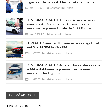
organizat de catre AD Auto Total Romania!
-
Oct 06 2022
Constantin Hriban
CONCURSURI AUTO-Fii creativ, arata-ne ce
inseamna ALLGRIP pentru tine si intra in
concursul cu premii totale de 15.000 Euro
-
Jan 11 2017
Constantin Hriban
STIRI AUTO-Andrei Murariu este castigatorul
unui Suzuki SX4 la Kiss FM
-
Nov 29 2016
Constantin Hriban
CONCURSURI AUTO-Nokian Tyres ofera casca
lui Mika Häkkinen ca premiu in urma unui
concurs pe Instagram
-
Nov 01 2016
Constantin Hriban
ARHIVĂ ARTICOLE