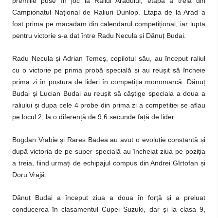
premiile puse în joc la Raliul Aradului, etapa a treia din
Campionatul Național de Raliuri Dunlop. Etapa de la Arad a
fost prima pe macadam din calendarul competițional, iar lupta
pentru victorie s-a dat între Radu Necula și Dănuț Budai.
Radu Necula și Adrian Temeș, copilotul său, au început raliul
cu o victorie pe prima probă specială și au reușit să încheie
prima zi în postura de lideri în competiția monomarcă. Dănuț
Budai și Lucian Budai au reușit să câștige speciala a doua a
raliului și dupa cele 4 probe din prima zi a competiției se aflau
pe locul 2, la o diferență de 9,6 secunde față de lider.
Bogdan Vrabie și Rareș Badea au avut o evoluție constantă și
după victoria de pe super specială au încheiat ziua pe poziția
a treia, fiind urmați de echipajul compus din Andrei Gîrtofan și
Doru Vrajă.
Dănuț Budai a început ziua a doua în forță și a preluat
conducerea în clasamentul Cupei Suzuki, dar și la clasa 9,