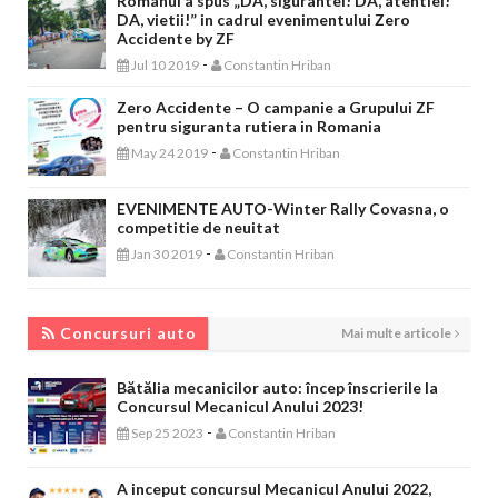
Romanul a spus „DA, sigurantei! DA, atentiei!
DA, vietii!” in cadrul evenimentului Zero
Accidente by ZF
-
Jul 10 2019
Constantin Hriban
Zero Accidente – O campanie a Grupului ZF
pentru siguranta rutiera in Romania
-
May 24 2019
Constantin Hriban
EVENIMENTE AUTO-Winter Rally Covasna, o
competitie de neuitat
-
Jan 30 2019
Constantin Hriban
CONCURSURI AUTO
Concursuri auto
Mai multe articole
Bătălia mecanicilor auto: încep înscrierile la
Concursul Mecanicul Anului 2023!
-
Sep 25 2023
Constantin Hriban
A inceput concursul Mecanicul Anului 2022,