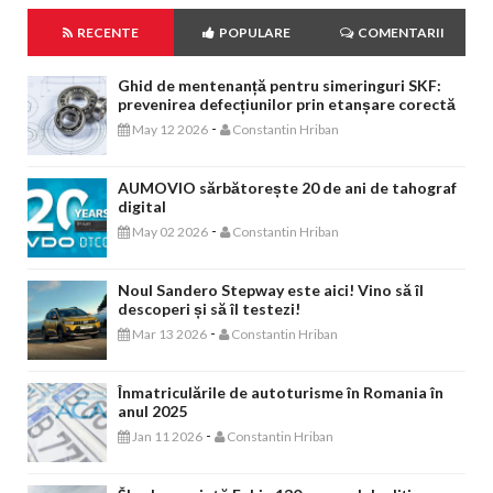
RECENTE
POPULARE
COMENTARII
Ghid de mentenanță pentru simeringuri SKF:
prevenirea defecțiunilor prin etanșare corectă
-
May 12 2026
Constantin Hriban
AUMOVIO sărbătorește 20 de ani de tahograf
digital
-
May 02 2026
Constantin Hriban
Noul Sandero Stepway este aici! Vino să îl
descoperi și să îl testezi!
-
Mar 13 2026
Constantin Hriban
Înmatriculările de autoturisme în Romania în
anul 2025
-
Jan 11 2026
Constantin Hriban