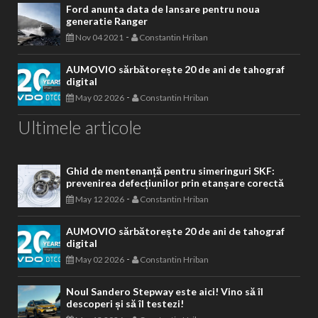
Ford anunta data de lansare pentru noua
generatie Ranger
-
Nov 04 2021
Constantin Hriban
AUMOVIO sărbătorește 20 de ani de tahograf
digital
-
May 02 2026
Constantin Hriban
Ultimele articole
Ghid de mentenanță pentru simeringuri SKF:
prevenirea defecțiunilor prin etanșare corectă
-
May 12 2026
Constantin Hriban
AUMOVIO sărbătorește 20 de ani de tahograf
digital
-
May 02 2026
Constantin Hriban
Noul Sandero Stepway este aici! Vino să îl
descoperi și să îl testezi!