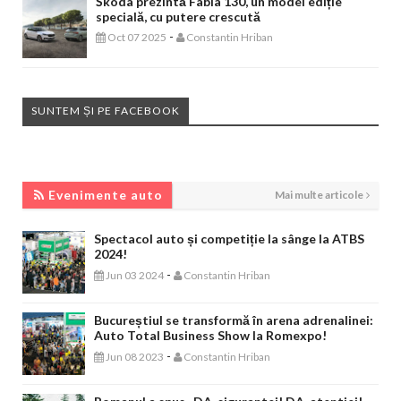
Škoda prezintă Fabia 130, un model ediție
specială, cu putere crescută
-
Oct 07 2025
Constantin Hriban
SUNTEM ȘI PE FACEBOOK
EVENIMENTE AUTO
Evenimente auto
Mai multe articole
Spectacol auto și competiție la sânge la ATBS
2024!
-
Jun 03 2024
Constantin Hriban
Bucureștiul se transformă în arena adrenalinei:
Auto Total Business Show la Romexpo!
-
Jun 08 2023
Constantin Hriban