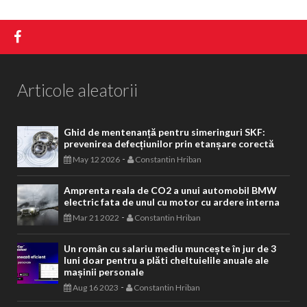
Articole aleatorii
Ghid de mentenanță pentru simeringuri SKF:
prevenirea defecțiunilor prin etanșare corectă
-
May 12 2026
Constantin Hriban
Amprenta reala de CO2 a unui automobil BMW
electric fata de unul cu motor cu ardere interna
-
Mar 21 2022
Constantin Hriban
Un român cu salariu mediu muncește în jur de 3
luni doar pentru a plăti cheltuielile anuale ale
mașinii personale
-
Aug 16 2023
Constantin Hriban