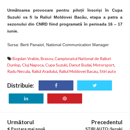
Următoarea provocare pentru piloții înscriși în Cupa
Suzuki va fi la Raliul Moldovei Bacău, etapa a patra a
sezonului din CNRD fiind programată în perioada 16 – 17
iunie.
Sursa: Berti Panaiot, National Communication Manager
Bogdan Vrabie
,
Brasov
,
Campionatul National de Raliuri
Dunlop
,
Cluj Napoca
,
Cupa Suzuki
,
Danut Budai
,
Motorsport
,
Radu Necula
,
Raliul Aradului
,
Raliul Moldovei Bacau
,
Stiri auto
Distribuie:
Următorul
Precedentul
Postare mai nouă
STIRI AUTO-Suzuki