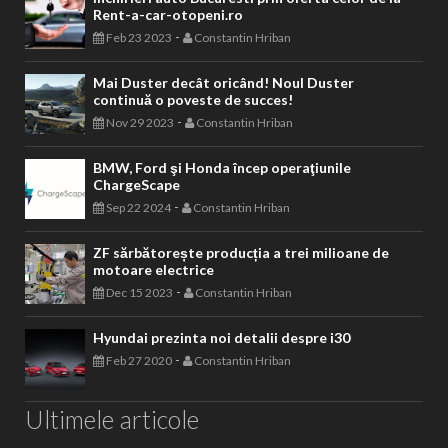
Rent-a-car-otopeni.ro
-
Feb 23 2023
Constantin Hriban
Mai Duster decât oricând! Noul Duster
continuă o poveste de succes!
-
Nov 29 2023
Constantin Hriban
BMW, Ford şi Honda încep operaţiunile
ChargeScape
-
Sep 22 2024
Constantin Hriban
ZF sărbătorește producția a trei milioane de
motoare electrice
-
Dec 15 2023
Constantin Hriban
Hyundai prezinta noi detalii despre i30
-
Feb 27 2020
Constantin Hriban
Ultimele articole