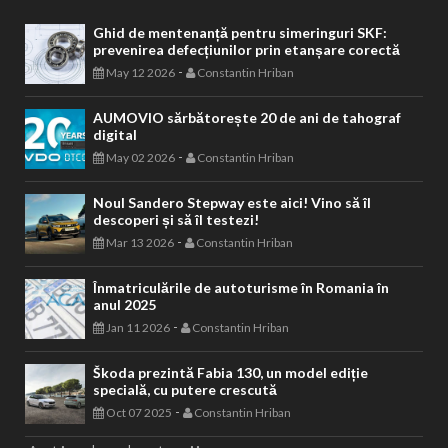
Ghid de mentenanță pentru simeringuri SKF:
prevenirea defecțiunilor prin etanșare corectă
-
May 12 2026
Constantin Hriban
AUMOVIO sărbătorește 20 de ani de tahograf
digital
-
May 02 2026
Constantin Hriban
Noul Sandero Stepway este aici! Vino să îl
descoperi și să îl testezi!
-
Mar 13 2026
Constantin Hriban
Înmatriculările de autoturisme în Romania în
anul 2025
-
Jan 11 2026
Constantin Hriban
Škoda prezintă Fabia 130, un model ediție
specială, cu putere crescută
-
Oct 07 2025
Constantin Hriban