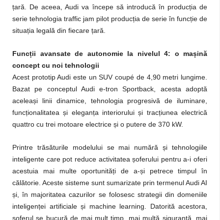
țară. De aceea, Audi va începe să introducă în producția de
serie tehnologia traffic jam pilot producția de serie în funcție de
situația legală din fiecare țară.
Funcții avansate de autonomie la nivelul 4: o mașină
concept cu noi tehnologii
Acest prototip Audi este un SUV coupé de 4,90 metri lungime.
Bazat pe conceptul Audi e-tron Sportback, acesta adoptă
aceleași linii dinamice, tehnologia progresivă de iluminare,
funcționalitatea și eleganța interiorului și tracțiunea electrică
quattro cu trei motoare electrice și o putere de 370 kW.
Printre trăsăturile modelului se mai numără și tehnologiile
inteligente care pot reduce activitatea șoferului pentru a-i oferi
acestuia mai multe oportunități de a-și petrece timpul în
călătorie. Aceste sisteme sunt sumarizate prin termenul Audi AI
și, în majoritatea cazurilor se folosesc strategii din domeniile
inteligenței artificiale și machine learning. Datorită acestora,
șoferul se bucură de mai mult timp, mai multă siguranță, mai