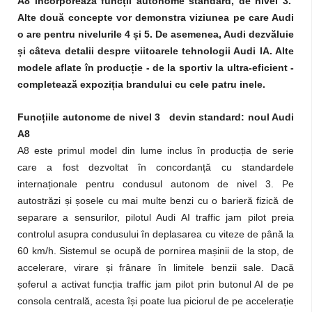
A8 incorporează funcții autonome standard, de nivel 3.
Alte două concepte vor demonstra viziunea pe care Audi
o are pentru nivelurile 4 și 5. De asemenea, Audi dezvăluie
și câteva detalii despre viitoarele tehnologii Audi IA. Alte
modele aflate în producție - de la sportiv la ultra-eficient -
completează expoziția brandului cu cele patru inele.
Funcțiile autonome de nivel 3
devin standard: noul Audi
A8
A8 este primul model din lume inclus în producția de serie
care a fost dezvoltat în concordanță cu standardele
internaționale pentru condusul autonom de nivel 3. Pe
autostrăzi și șosele cu mai multe benzi cu o barieră fizică de
separare a sensurilor, pilotul Audi AI traffic jam pilot preia
controlul asupra condusului în deplasarea cu viteze de până la
60 km/h. Sistemul se ocupă de pornirea mașinii de la stop, de
accelerare, virare și frânare în limitele benzii sale. Dacă
șoferul a activat funcția traffic jam pilot prin butonul AI de pe
consola centrală, acesta își poate lua piciorul de pe accelerație