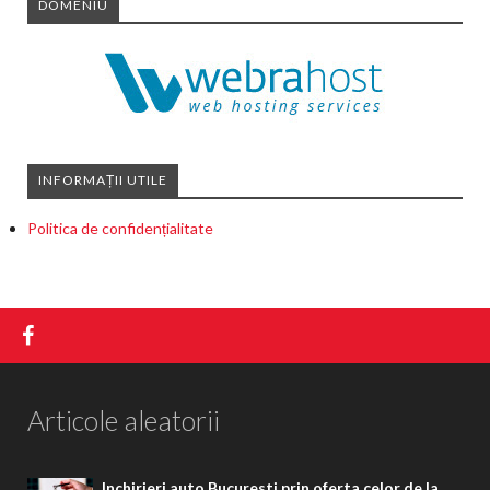
DOMENIU
INFORMAȚII UTILE
Politica de confidențialitate
Articole aleatorii
Inchirieri auto Bucuresti prin oferta celor de la