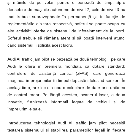
și mâinile de pe volan pentru o perioadă de timp. Spre
deosebire de mașinile autonome de nivel 2, cele de nivel 3 nu
mai trebuie supravegheate în permanență și, în funcție de
reglementările din țara respectivă, șoferul se poate ocupa cu
alte activități oferite de sistemul de infotainment de la bord.
Șoferul trebuie să rămână atent și să poată interveni atunci
când sistemul îi solicită acest lucru.
Audi AI traffic jam pilot se bazează pe două tehnologii, pe care
Audi le oferă în premieră mondială ca dotare standard:
controlerul de asistență central (zFAS), care generează
imaginea împrejurimilor în timpul deplasării folosind senzori. În
același timp, are loc din nou o colectare de date prin unitatea
de control radar. Pe lângă acestea, scanerul laser, a doua
inovație, furnizează informații legate de vehicul și de
împrejurimile sale.
Introducerea tehnologiei Audi AI traffic jam pilot necesită
testarea sistemului și stabilirea parametrilor legali în fiecare