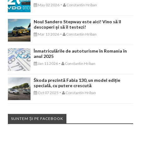
-
May 02 2026
Constantin Hriban
Noul Sandero Stepway este aici! Vino să îl
descoperi și să îl testezi!
-
Mar 13 2026
Constantin Hriban
Înmatriculările de autoturisme în Romania în
anul 2025
-
Jan 11 2026
Constantin Hriban
Škoda prezintă Fabia 130, un model ediție
specială, cu putere crescută
-
Oct 07 2025
Constantin Hriban
SUNTEM ȘI PE FACEBOOK