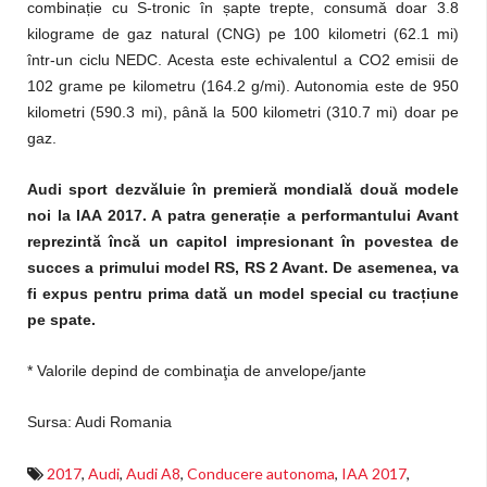
combinație cu S-tronic în șapte trepte, consumă doar 3.8
kilograme de gaz natural (CNG) pe 100 kilometri (62.1 mi)
într-un ciclu NEDC. Acesta este echivalentul a CO2 emisii de
102 grame pe kilometru (164.2 g/mi). Autonomia este de 950
kilometri (590.3 mi), până la 500 kilometri (310.7 mi) doar pe
gaz.
Audi sport dezvăluie în premieră mondială două modele
noi la IAA 2017. A patra generație a performantului Avant
reprezintă încă un capitol impresionant în povestea de
succes a primului model RS, RS 2 Avant. De asemenea, va
fi expus pentru prima dată un model special cu tracțiune
pe spate.
* Valorile depind de combinaţia de anvelope/jante
Sursa: Audi Romania
2017
,
Audi
,
Audi A8
,
Conducere autonoma
,
IAA 2017
,