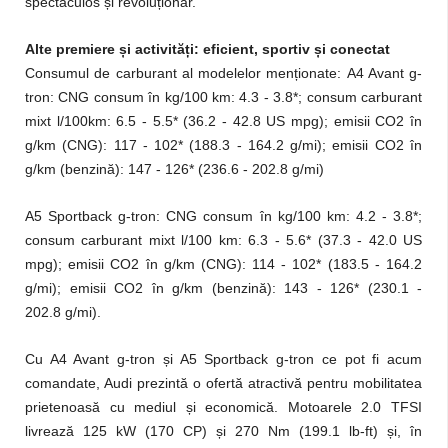
spectaculos și revoluționar.
Alte premiere și activități: eficient, sportiv și conectat
Consumul de carburant al modelelor menționate: A4 Avant g-
tron: CNG consum în kg/100 km: 4.3 - 3.8*; consum carburant
mixt l/100km: 6.5 - 5.5* (36.2 - 42.8 US mpg); emisii CO2 în
g/km (CNG): 117 - 102* (188.3 - 164.2 g/mi); emisii CO2 în
g/km (benzină): 147 - 126* (236.6 - 202.8 g/mi)
A5 Sportback g-tron: CNG consum în kg/100 km: 4.2 - 3.8*;
consum carburant mixt l/100 km: 6.3 - 5.6* (37.3 - 42.0 US
mpg); emisii CO2 în g/km (CNG): 114 - 102* (183.5 - 164.2
g/mi); emisii CO2 în g/km (benzină): 143 - 126* (230.1 -
202.8 g/mi).
Cu A4 Avant g-tron și A5 Sportback g-tron ce pot fi acum
comandate, Audi prezintă o ofertă atractivă pentru mobilitatea
prietenoasă cu mediul și economică. Motoarele 2.0 TFSI
livrează 125 kW (170 CP) și 270 Nm (199.1 lb-ft) și, în