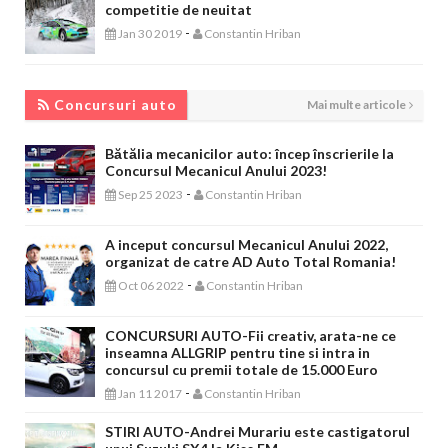
competitie de neuitat
-
Jan 30 2019
Constantin Hriban
CONCURSURI AUTO
Concursuri auto
Mai multe articole
Bătălia mecanicilor auto: încep înscrierile la
Concursul Mecanicul Anului 2023!
-
Sep 25 2023
Constantin Hriban
A inceput concursul Mecanicul Anului 2022,
organizat de catre AD Auto Total Romania!
-
Oct 06 2022
Constantin Hriban
CONCURSURI AUTO-Fii creativ, arata-ne ce
inseamna ALLGRIP pentru tine si intra in
concursul cu premii totale de 15.000 Euro
-
Jan 11 2017
Constantin Hriban
STIRI AUTO-Andrei Murariu este castigatorul