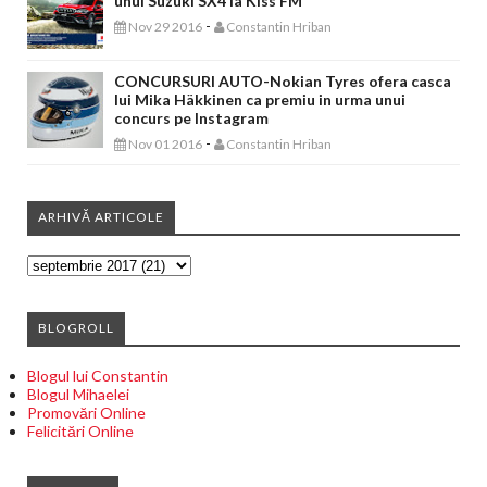
unui Suzuki SX4 la Kiss FM
-
Nov 29 2016
Constantin Hriban
CONCURSURI AUTO-Nokian Tyres ofera casca
lui Mika Häkkinen ca premiu in urma unui
concurs pe Instagram
-
Nov 01 2016
Constantin Hriban
ARHIVĂ ARTICOLE
BLOGROLL
Blogul lui Constantin
Blogul Mihaelei
Promovări Online
Felicitări Online