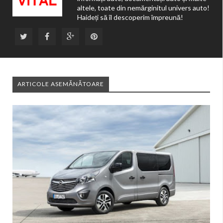
altele, toate din nemărginitul univers auto!
Haideți să îl descoperim împreună!
ARTICOLE ASEMĂNĂTOARE