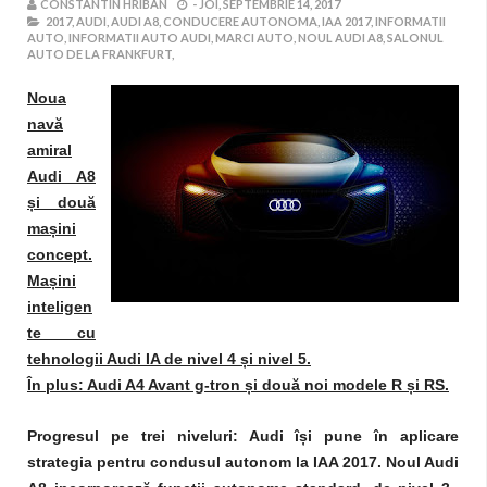
CONSTANTIN HRIBAN
-
JOI, SEPTEMBRIE 14, 2017
2017,
AUDI,
AUDI A8,
CONDUCERE AUTONOMA,
IAA 2017,
INFORMATII
AUTO,
INFORMATII AUTO AUDI,
MARCI AUTO,
NOUL AUDI A8,
SALONUL
AUTO DE LA FRANKFURT,
Noua
navă
amiral
Audi A8
și două
mașini
concept.
Mașini
inteligen
te cu
tehnologii Audi IA de nivel 4 și nivel 5.
În plus: Audi A4 Avant g-tron și două noi modele R și RS.
Progresul pe trei niveluri: Audi își pune în aplicare
strategia pentru condusul autonom la IAA 2017. Noul Audi