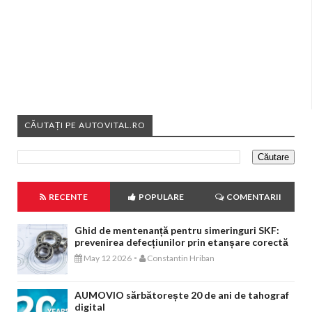
CĂUTAȚI PE AUTOVITAL.RO
RECENTE
POPULARE
COMENTARII
Ghid de mentenanță pentru simeringuri SKF:
prevenirea defecțiunilor prin etanșare corectă
-
May 12 2026
Constantin Hriban
AUMOVIO sărbătorește 20 de ani de tahograf
digital