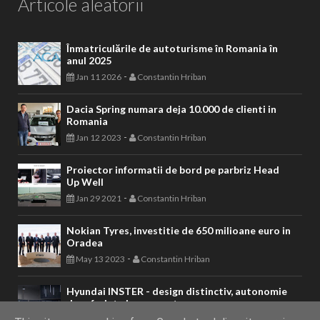
Articole aleatorii
Înmatriculările de autoturisme în Romania în
anul 2025
-
Jan 11 2026
Constantin Hriban
Dacia Spring numara deja 10.000 de clienti in
Romania
-
Jan 12 2023
Constantin Hriban
Proiector informatii de bord pe parbriz Head
Up Well
-
Jan 29 2021
Constantin Hriban
Nokian Tyres, investitie de 650 milioane euro in
Oradea
-
May 13 2023
Constantin Hriban
Hyundai INSTER - design distinctiv, autonomie
de referinta in segment
-
Aug 14 2024
Constantin Hriban