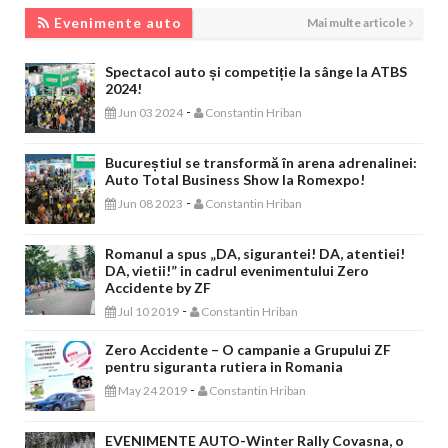
EVENIMENTE AUTO
Evenimente auto
Mai multe articole
Spectacol auto și competiție la sânge la ATBS
2024!
-
Jun 03 2024
Constantin Hriban
Bucureștiul se transformă în arena adrenalinei:
Auto Total Business Show la Romexpo!
-
Jun 08 2023
Constantin Hriban
Romanul a spus „DA, sigurantei! DA, atentiei!
DA, vietii!” in cadrul evenimentului Zero
Accidente by ZF
-
Jul 10 2019
Constantin Hriban
Zero Accidente – O campanie a Grupului ZF
pentru siguranta rutiera in Romania
-
May 24 2019
Constantin Hriban
EVENIMENTE AUTO-Winter Rally Covasna, o