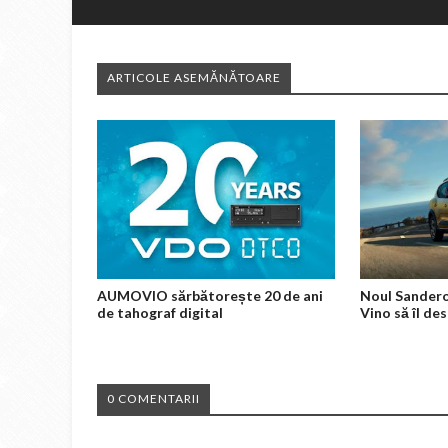
ARTICOLE ASEMĂNĂTOARE
AUMOVIO sărbătorește 20 de ani
Noul Sandero
de tahograf digital
Vino să îl des
0 COMENTARII