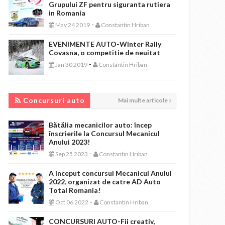
Grupului ZF pentru siguranta rutiera
in Romania
-
May 24 2019
Constantin Hriban
EVENIMENTE AUTO-Winter Rally
Covasna, o competitie de neuitat
-
Jan 30 2019
Constantin Hriban
CONCURSURI AUTO
Concursuri auto
Mai multe articole
Bătălia mecanicilor auto: încep
înscrierile la Concursul Mecanicul
Anului 2023!
-
Sep 25 2023
Constantin Hriban
A inceput concursul Mecanicul Anului
2022, organizat de catre AD Auto
Total Romania!
-
Oct 06 2022
Constantin Hriban
CONCURSURI AUTO-Fii creativ,