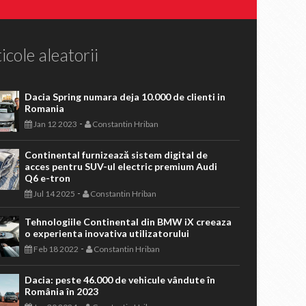
icole aleatorii
Dacia Spring numara deja 10.000 de clienti in
Romania
-
Jan 12 2023
Constantin Hriban
Continental furnizează sistem digital de
acces pentru SUV-ul electric premium Audi
Q6 e-tron
-
Jul 14 2025
Constantin Hriban
Tehnologiile Continental din BMW iX creeaza
o experienta inovativa utilizatorului
-
Feb 18 2022
Constantin Hriban
Dacia: peste 46.000 de vehicule vândute în
România în 2023