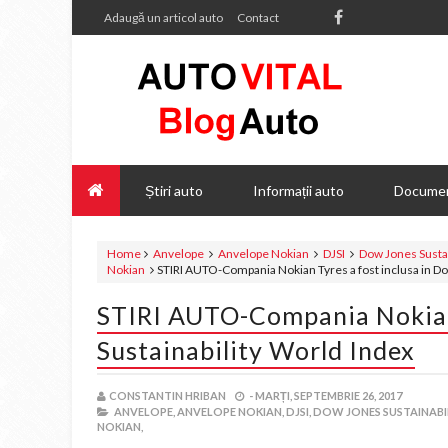
Adaugă un articol auto
Contact
Știri auto
Informații auto
Documen
Home
Anvelope
Anvelope Nokian
DJSI
Dow Jones Sustai
Nokian
STIRI AUTO-Compania Nokian Tyres a fost inclusa in Do
STIRI AUTO-Compania Nokian 
Sustainability World Index
CONSTANTIN HRIBAN
-
MARȚI, SEPTEMBRIE 26, 2017
ANVELOPE,
ANVELOPE NOKIAN,
DJSI,
DOW JONES SUSTAINABI
NOKIAN,