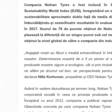
Compania Nokian Tyres a fost inclusă în
Sustainability World Index (DJSI), înregistrând un s
sustenabilitate aproximativ dublu față de media di
îmbunătățindu-și semnificativ rezultatele în evaluar
în 2017. Scorul de 78 de puncte obținut de Noki
plasează la diferență de un singur punct sub cel m
obținut la nivel global de către o companie din indu
„Angajații noștri au făcut o treabă extraordinară în îm
noastre. Determinarea noastră de a fi un pioner al su
produsele noastre sigure și ecologice, cât și prin incl
ne aflăm pe drumul cel bun, iar perspectivele pentru
declarat
Hille Korhonen
, președinte și CEO Nokian Ty
Având în vedere dezvoltarea pe termen lung, Nokian Tyr
corporativă socială în ceea ce privește produsele s
Începând cu anul 2012, compania a publicat rapoarte 
Obiectivele concrete pe care compania Nokian Tyres ș