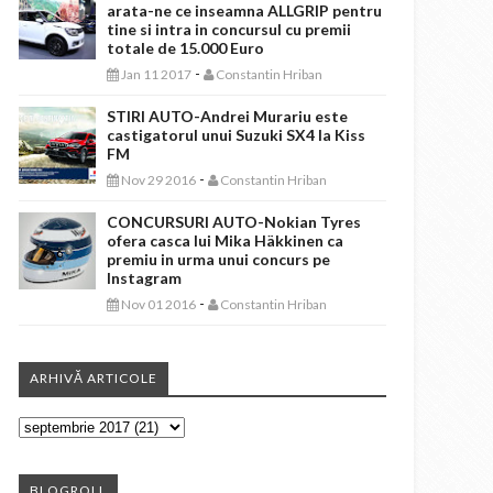
arata-ne ce inseamna ALLGRIP pentru
tine si intra in concursul cu premii
totale de 15.000 Euro
-
Jan 11 2017
Constantin Hriban
STIRI AUTO-Andrei Murariu este
castigatorul unui Suzuki SX4 la Kiss
FM
-
Nov 29 2016
Constantin Hriban
CONCURSURI AUTO-Nokian Tyres
ofera casca lui Mika Häkkinen ca
premiu in urma unui concurs pe
Instagram
-
Nov 01 2016
Constantin Hriban
ARHIVĂ ARTICOLE
BLOGROLL