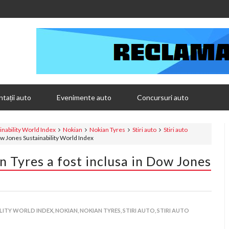
tații auto
Evenimente auto
Concursuri auto
nability World Index
Nokian
Nokian Tyres
Stiri auto
Stiri auto
w Jones Sustainability World Index
Tyres a fost inclusa in Dow Jones
LITY WORLD INDEX,
NOKIAN,
NOKIAN TYRES,
STIRI AUTO,
STIRI AUTO