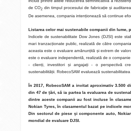
includ printre altele reducerea semnificativă a reziste
de CO
din timpul procesului de fabricație și auditar
2
De asemenea, compania intenționează să continue efortur
Listarea celor mai sustenabile companii din lume, p
Indicele de sustenabilitate Dow Jones (DJSI) este stabi
mari tranzacționate public, realizată de către compania 
aceasta este o evaluare amănunțită și extrem de valoroas
este o evaluare independentă, realizată de o companie i
- clienți, investitori și angajați - o perspectivă c
sustenabilității. RobecoSAM evaluează sustenabilitatea p
În 2017, RobecoSAM a invitat aproximativ 3.500 di
din 47 de țări, să ia partea la evaluarea de sustena
dintre aceste companii au fost incluse în clasam
Nokian Tyres, în clasamentul bazat pe indi
cele mon
Din sectorul de piese și componente auto, Nokian
mondial de evaluare DJSI.