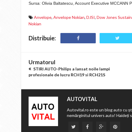
Sursa:
Olivia Baltatescu, Account Executive MCCANN 
Anvelope
,
Anvelope Nokian
,
DJSI
,
Dow Jones Sustaina
Nokian
Distribuie:
Urmatorul
STIRI AUTO-Philips a lansat noile lampi
profesionale de lucru RCH19 si RCH21S
AUTOVITAL
Autovital.ro este un blog auto cu ști
nemărginitul univers auto! Haideți 