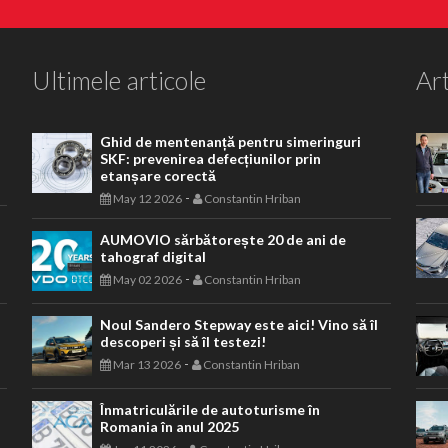
Ultimele articole
Art
Ghid de mentenanță pentru simeringuri
SKF: prevenirea defecțiunilor prin
etanșare corectă
-
May 12 2026
Constantin Hriban
AUMOVIO sărbătorește 20 de ani de
tahograf digital
-
May 02 2026
Constantin Hriban
Noul Sandero Stepway este aici! Vino să îl
descoperi și să îl testezi!
-
Mar 13 2026
Constantin Hriban
Înmatriculările de autoturisme în
Romania în anul 2025