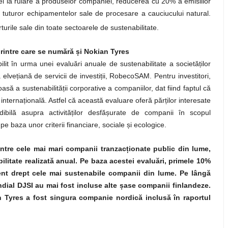
nței la rulare a produselor companiei, reducerea cu 20% a emisiilor
ea tuturor echipamentelor sale de procesare a cauciucului natural.
ile sale din toate sectoarele de sustenabilitate.
rintre care se numără și Nokian Tyres
lit în urma unei evaluări anuale de sustenabilitate a societăților
elvețiană de servicii de investiții, RobecoSAM. Pentru investitori,
ă a sustenabilității corporative a companiilor, dat fiind faptul că
nternațională. Astfel că această evaluare oferă părților interesate
redibilă asupra activităților desfășurate de companii în scopul
e baza unor criterii financiare, sociale și ecologice.
ntre cele mai mari companii tranzacționate public din lume,
bilitate realizată anual. Pe baza acestei evaluări, primele 10%
ent drept cele mai sustenabile companii din lume. Pe lângă
dial DJSI au mai fost incluse alte șase companii finlandeze.
 Tyres a fost singura companie nordică inclusă în raportul