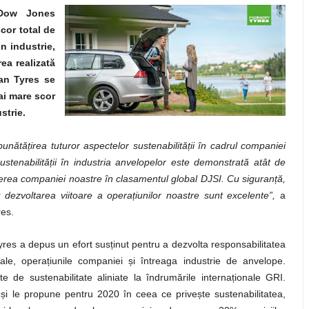
 Dow Jones
cor total de
n industrie,
ea realizată
an Tyres se
ai mare scor
strie.
bunătățirea tuturor aspectelor sustenabilității în cadrul companiei
stenabilității în industria anvelopelor este demonstrată atât de
uderea companiei noastre în clasamentul global DJSI. Cu siguranță,
 dezvoltarea viitoare a operațiunilor noastre sunt excelente”,
a
res.
es a depus un efort susținut pentru a dezvolta responsabilitatea
ale, operațiunile companiei și întreaga industrie de anvelope.
de sustenabilitate aliniate la îndrumările internaționale GRI.
i le propune pentru 2020 în ceea ce privește sustenabilitatea,