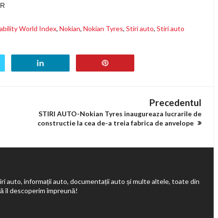
PR
bility World Index
,
Nokian
,
Nokian Tyres
,
Stiri auto
,
Stiri auto
Precedentul
STIRI AUTO-Nokian Tyres inaugureaza lucrarile de
constructie la cea de-a treia fabrica de anvelope
ri auto, informații auto, documentații auto și multe altele, toate din
să îl descoperim împreună!