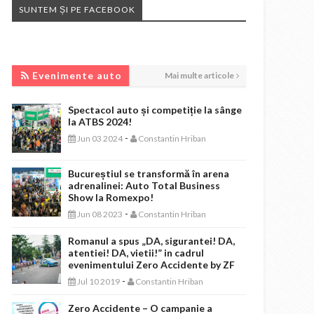
SUNTEM ȘI PE FACEBOOK
EVENIMENTE AUTO
Evenimente auto
Mai multe articole
Spectacol auto și competiție la sânge
la ATBS 2024!
-
Jun 03 2024
Constantin Hriban
Bucureștiul se transformă în arena
adrenalinei: Auto Total Business
Show la Romexpo!
-
Jun 08 2023
Constantin Hriban
Romanul a spus „DA, sigurantei! DA,
atentiei! DA, vietii!” in cadrul
evenimentului Zero Accidente by ZF
-
Jul 10 2019
Constantin Hriban
Zero Accidente – O campanie a