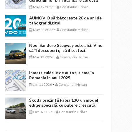
defecțiunilor prin etanșare corectă
-
May 12 2026
Constantin Hriban
AUMOVIO sărbătorește 20 de ani de
tahograf digital
-
May 02 2026
Constantin Hriban
Noul Sandero Stepway este aici! Vino
să îl descoperi și să îl testezi!
-
Mar 13 2026
Constantin Hriban
Înmatriculările de autoturisme în
Romania în anul 2025
-
Jan 11 2026
Constantin Hriban
Škoda prezintă Fabia 130, un model
ediție specială, cu putere crescută
-
Oct 07 2025
Constantin Hriban