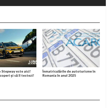
 Stepway este aici!
Înmatriculările de autoturisme în
coperi și să îl testezi!
Romania în anul 2025