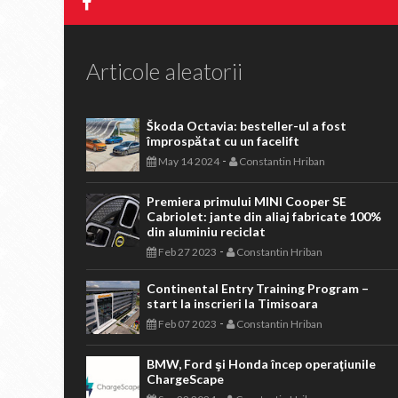
Articole aleatorii
Škoda Octavia: besteller-ul a fost
împrospătat cu un facelift
-
May 14 2024
Constantin Hriban
Premiera primului MINI Cooper SE
Cabriolet: jante din aliaj fabricate 100%
din aluminiu reciclat
-
Feb 27 2023
Constantin Hriban
Continental Entry Training Program –
start la inscrieri la Timisoara
-
Feb 07 2023
Constantin Hriban
BMW, Ford şi Honda încep operaţiunile
ChargeScape