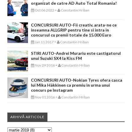
organizat de catre AD Auto Total Romania!
-
Oct 06 2022
Constantin Hriban
CONCURSURI AUTO-Fii creativ, arata-ne ce
inseamna ALLGRIP pentru tine si intra in
concursul cu premii totale de 15.000 Euro
-
Jan 11 2017
Constantin Hriban
STIRI AUTO-Andrei Murariu este castigatorul
unui Suzuki SX4 la Kiss FM
-
Nov 29 2016
Constantin Hriban
CONCURSURI AUTO-Nokian Tyres ofera casca
lui Mika Häkkinen ca premiu in urma unui
concurs pe Instagram
-
Nov 01 2016
Constantin Hriban
ARHIVĂ ARTICOLE