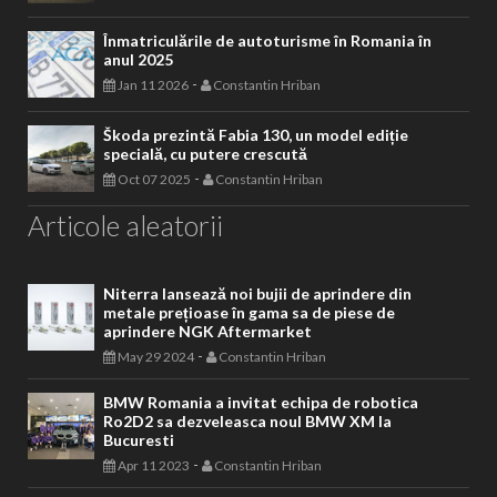
Înmatriculările de autoturisme în Romania în
anul 2025
-
Jan 11 2026
Constantin Hriban
Škoda prezintă Fabia 130, un model ediție
specială, cu putere crescută
-
Oct 07 2025
Constantin Hriban
Articole aleatorii
Niterra lansează noi bujii de aprindere din
metale prețioase în gama sa de piese de
aprindere NGK Aftermarket
-
May 29 2024
Constantin Hriban
BMW Romania a invitat echipa de robotica
Ro2D2 sa dezveleasca noul BMW XM la
Bucuresti
-
Apr 11 2023
Constantin Hriban