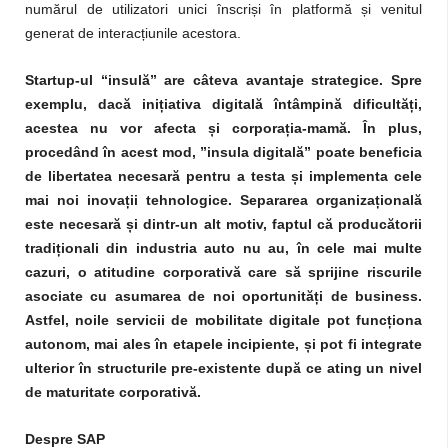
numărul de utilizatori unici înscriși în platformă și venitul
generat de interacțiunile acestora.
Startup-ul “insul
ă
” are câteva avantaje strategice. Spre
exemplu,
dacă inițiativa digitală întâmpină dificultăți,
acestea nu vor afecta și corporația-mamă. În plus,
procedând în acest mod, ”insula digitală” poate beneficia
de libertatea necesară pentru a testa și implementa cele
mai noi inovații tehnologice. Separarea organizațională
este necesară și dintr-un alt motiv, faptul că producătorii
tradiționali din industria auto nu au, în cele mai multe
cazuri, o atitudine corporativă care să sprijine riscurile
asociate cu asumarea de noi oportunități de business.
Astfel, noile servicii de mobilitate digitale pot funcționa
autonom, mai ales în etapele incipiente, și pot fi integrate
ulterior în structurile pre-existente după ce ating un nivel
de maturitate corporativă.
Despre SAP