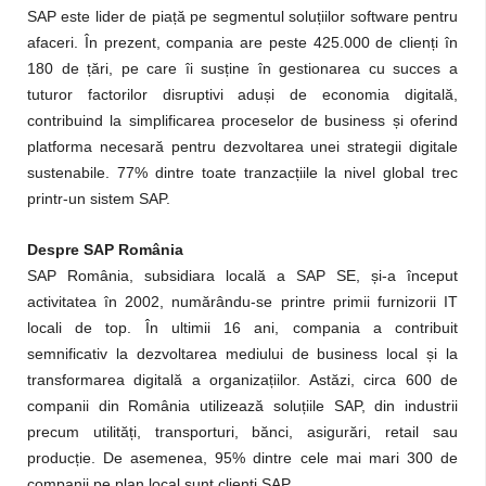
SAP este lider de piață pe segmentul soluțiilor software pentru
afaceri. În prezent, compania are peste 425.000 de clienți în
180 de țări, pe care îi susține în gestionarea cu succes a
tuturor factorilor disruptivi aduși de economia digitală,
contribuind la simplificarea proceselor de business și oferind
platforma necesară pentru dezvoltarea unei strategii digitale
sustenabile. 77% dintre toate tranzacțiile la nivel global trec
printr-un sistem SAP.
Despre SAP România
SAP România, subsidiara locală a SAP SE, și-a început
activitatea în 2002, numărându-se printre primii furnizorii IT
locali de top. În ultimii 16 ani, compania a contribuit
semnificativ la dezvoltarea mediului de business local și la
transformarea digitală a organizațiilor. Astăzi, circa 600 de
companii din România utilizează soluțiile SAP, din industrii
precum utilități, transporturi, bănci, asigurări, retail sau
producție. De asemenea, 95% dintre cele mai mari 300 de
companii pe plan local sunt clienți SAP.