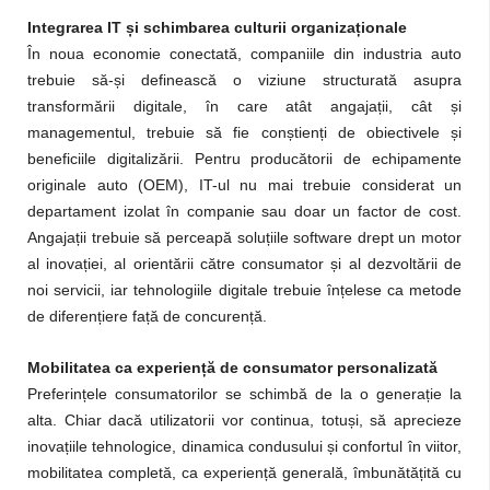
Integrarea IT și schimbarea culturii organizaționale
În noua economie conectată, companiile din industria auto
trebuie să-și definească o viziune structurată asupra
transformării digitale, în care atât angajații, cât și
managementul, trebuie să fie conștienți de obiectivele și
beneficiile digitalizării. Pentru producătorii de echipamente
originale auto (OEM), IT-ul nu mai trebuie considerat un
departament izolat în companie sau doar un factor de cost.
Angajații trebuie să perceapă soluțiile software drept un motor
al inovației, al orientării către consumator și al dezvoltării de
noi servicii, iar tehnologiile digitale trebuie înțelese ca metode
de diferențiere față de concurență.
Mobilitatea ca experiență de consumator personalizată
Preferințele consumatorilor se schimbă de la o generație la
alta. Chiar dacă utilizatorii vor continua, totuși, să aprecieze
inovațiile tehnologice, dinamica condusului și confortul în viitor,
mobilitatea completă, ca experiență generală, îmbunătățită cu