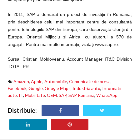
În 2011, SAP a demarat un proiect de investiții în România,
prin deschiderea celui mai important centru de consultanță
pentru tehnologiile SAP din Europa, care deservește clienții din
Europa, Orientul Mijlociu și Africa, cu ajutorul a 570 de
angajați. Pentru mai multe informații, vizitați www.sap.ro.
Sursa:
Cristian Moldoveanu
, Account Manager IT&C Division
TOTAL PR
Amazon
,
Apple
,
Automobile
,
Comunicate de presa
,
Facebook
,
Google
,
Google Maps
,
Industria auto
,
Informatii
auto
,
IT
,
Mobilitate
,
OEM
,
SAP
,
SAP Romania
,
WhatsApp
Distribuie: