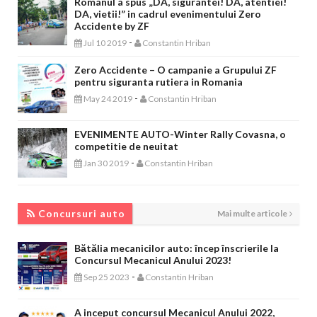
Romanul a spus „DA, sigurantei! DA, atentiei!
DA, vietii!” in cadrul evenimentului Zero
Accidente by ZF
-
Jul 10 2019
Constantin Hriban
Zero Accidente – O campanie a Grupului ZF
pentru siguranta rutiera in Romania
-
May 24 2019
Constantin Hriban
EVENIMENTE AUTO-Winter Rally Covasna, o
competitie de neuitat
-
Jan 30 2019
Constantin Hriban
CONCURSURI AUTO
Concursuri auto
Mai multe articole
Bătălia mecanicilor auto: încep înscrierile la
Concursul Mecanicul Anului 2023!
-
Sep 25 2023
Constantin Hriban
A inceput concursul Mecanicul Anului 2022,