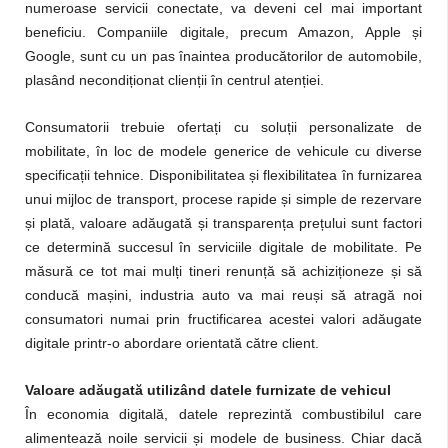
numeroase servicii conectate, va deveni cel mai important
beneficiu. Companiile digitale, precum Amazon, Apple și
Google, sunt cu un pas înaintea producătorilor de automobile,
plasând necondiționat clienții în centrul atenției.
Consumatorii trebuie ofertați cu soluții personalizate de
mobilitate, în loc de modele generice de vehicule cu diverse
specificații tehnice. Disponibilitatea și flexibilitatea în furnizarea
unui mijloc de transport, procese rapide și simple de rezervare
și plată, valoare adăugată și transparența prețului sunt factori
ce determină succesul în serviciile digitale de mobilitate. Pe
măsură ce tot mai mulți tineri renunță să achiziționeze și să
conducă mașini, industria auto va mai reuși să atragă noi
consumatori numai prin fructificarea acestei valori adăugate
digitale printr-o abordare orientată către client.
Valoare adăugată utilizând datele furnizate de vehicul
În economia digitală, datele reprezintă combustibilul care
alimentează noile servicii și modele d
e business. Chiar dacă