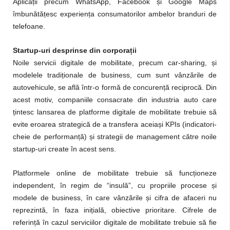
Aplicații precum
WhatsApp
, Facebook și Google Maps
îmbunătățesc experiența consumatorilor ambelor branduri de
telefoane.
Startup-uri desprinse din corporații
Noile servicii digitale de mobilitate, precum car-sharing, și
modelele tradiționale de business, cum sunt vânzările de
autovehicule, se află într-o formă de concurență reciprocă. Din
acest motiv, companiile consacrate din industria auto care
țintesc lansarea de platforme digitale de mobilitate trebuie să
evite eroarea strategică de a transfera aceiași KPIs (indicatori-
cheie de performanță) și strategii de management către noile
startup-uri create în acest sens.
Platformele online de mobilitate trebuie să funcționeze
independent, în regim de
“insulă”,
cu propriile procese și
modele de business, în care vânzările și cifra de afaceri nu
reprezintă, în faza inițială, obiective prioritare. Cifrele de
referință în cazul serviciilor digitale de mobilitate trebuie să fie