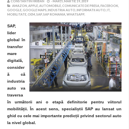
CONSTANTIN HRIBAN
-
MARȚI, MARTIE 19, 2019
AMAZON,
APPLE,
AUTOMOBILE,
COMUNICATE DE PRESA,
FACEBOOK,
GOOGLE,
GOOGLE MAPS,
INDUSTRIA AUTO,
INFORMATII AUTO,
IT,
MOBILITATE,
OEM,
SAP,
SAP ROMANIA,
WHATSAPP,
SAP,
lider
global în
transfor
mare
digitală,
consider
ă că
industria
auto va
traversa
în următorii ani o etapă definitorie pentru viitorul
mobilității. În acest sens, specialiștii SAP au lansat un
ghid cu cele mai importante predicții privind sectorul auto
la nivel global.