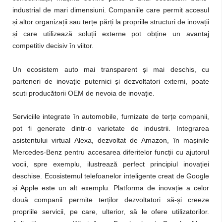
industrial de mari dimensiuni. Companiile care permit accesul
și altor organizații sau terțe părți la propriile structuri de inovații
și care utilizează soluții externe pot obține un avantaj
competitiv decisiv în viitor.
Un ecosistem auto mai transparent și mai deschis, cu
parteneri de inovație puternici și dezvoltatori externi, poate
scuti producătorii OEM de nevoia de inovație.
Serviciile integrate în automobile, furnizate de terțe companii,
pot fi generate dintr-o varietate de industrii. Integrarea
asistentului virtual Alexa, dezvoltat de Amazon, în mașinile
Mercedes-Benz pentru accesarea diferitelor funcții cu ajutorul
vocii, spre exemplu, ilustrează perfect principiul inovației
deschise. Ecosistemul telefoanelor inteligente creat de Google
și Apple este un alt exemplu. Platforma de inovație a celor
două companii permite terților dezvoltatori să-și creeze
propriile servicii, pe care, ulterior, să le ofere utilizatorilor.