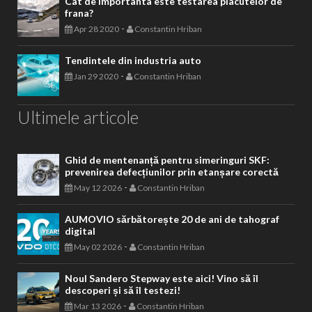
Cat de importanta este testarea placutelor de
frana?
-
Apr 28 2020
Constantin Hriban
Tendintele din industria auto
-
Jan 29 2020
Constantin Hriban
Ultimele articole
Ghid de mentenanță pentru simeringuri SKF:
prevenirea defecțiunilor prin etanșare corectă
-
May 12 2026
Constantin Hriban
AUMOVIO sărbătorește 20 de ani de tahograf
digital
-
May 02 2026
Constantin Hriban
Noul Sandero Stepway este aici! Vino să îl
descoperi și să îl testezi!
-
Mar 13 2026
Constantin Hriban