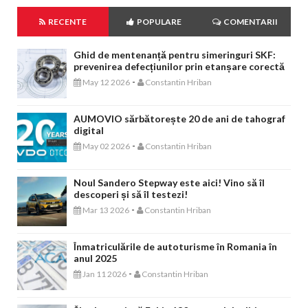
RECENTE
POPULARE
COMENTARII
Ghid de mentenanță pentru simeringuri SKF:
prevenirea defecțiunilor prin etanșare corectă
-
May 12 2026
Constantin Hriban
AUMOVIO sărbătorește 20 de ani de tahograf
digital
-
May 02 2026
Constantin Hriban
Noul Sandero Stepway este aici! Vino să îl
descoperi și să îl testezi!
-
Mar 13 2026
Constantin Hriban
Înmatriculările de autoturisme în Romania în
anul 2025
-
Jan 11 2026
Constantin Hriban