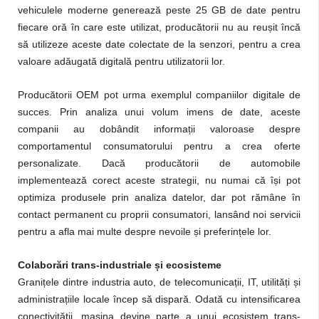
vehiculele moderne generează peste 25 GB de date pentru
fiecare oră în care este utilizat, producătorii nu au reușit încă
să utilizeze aceste date colectate de la senzori, pentru a crea
valoare adăugată digitală pentru utilizatorii lor.
Producătorii OEM pot urma exemplul companiilor digitale de
succes. Prin analiza unui volum imens de date, aceste
companii au dobândit informații valoroase despre
comportamentul consumatorului pentru a crea oferte
personalizate. Dacă producătorii de automobile
implementează corect aceste strategii, nu numai că își pot
optimiza produsele prin analiza datelor, dar pot rămâne în
contact permanent cu proprii consumatori, lansând noi servicii
pentru a afla mai multe despre nevoile și preferințele lor.
Colaborări trans-industriale și ecosisteme
Granițele dintre industria auto, de telecomunicații, IT, utilități și
administrațiile locale încep să dispară. Odată cu intensificarea
conectivității, mașina devine parte a unui ecosistem trans-