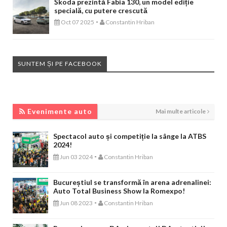
Škoda prezintă Fabia 130, un model ediție
specială, cu putere crescută
-
Oct 07 2025
Constantin Hriban
SUNTEM ȘI PE FACEBOOK
EVENIMENTE AUTO
Evenimente auto
Mai multe articole
Spectacol auto și competiție la sânge la ATBS
2024!
-
Jun 03 2024
Constantin Hriban
Bucureștiul se transformă în arena adrenalinei:
Auto Total Business Show la Romexpo!
-
Jun 08 2023
Constantin Hriban