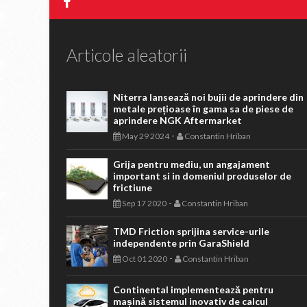
Articole aleatorii
Niterra lansează noi bujii de aprindere din
metale prețioase în gama sa de piese de
aprindere NGK Aftermarket
-
May 29 2024
Constantin Hriban
Grija pentru mediu, un angajament
important si in domeniul produselor de
frictiune
-
Sep 17 2020
Constantin Hriban
TMD Friction sprijina service-urile
independente prin GaraShield
-
Oct 01 2020
Constantin Hriban
Continental implementează pentru
mașină sistemul inovativ de calcul