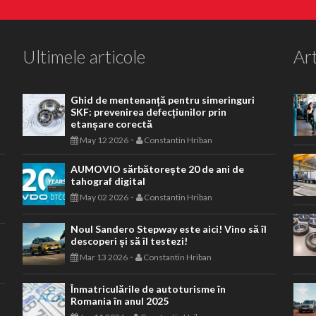
Ultimele articole
Art
Ghid de mentenanță pentru simeringuri
SKF: prevenirea defecțiunilor prin
etanșare corectă
-
May 12 2026
Constantin Hriban
AUMOVIO sărbătorește 20 de ani de
tahograf digital
-
May 02 2026
Constantin Hriban
Noul Sandero Stepway este aici! Vino să îl
descoperi și să îl testezi!
-
Mar 13 2026
Constantin Hriban
Înmatriculările de autoturisme în
Romania în anul 2025