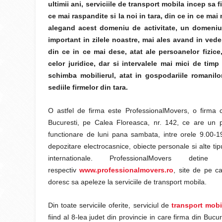
ultimii ani, serviciile de transport mobila incep sa f
ce mai raspandite si la noi in tara, din ce in ce mai
alegand acest domeniu de activitate, un domeniu
important in zilele noastre, mai ales avand in vede
din ce in ce mai dese, atat ale persoanelor fizice,
celor juridice, dar si intervalele mai mici de timp
schimba mobilierul, atat in gospodariile romanilor
sediile firmelor din tara.
O astfel de firma este ProfessionalMovers, o firma c
Bucuresti, pe Calea Floreasca, nr. 142, ce are un
functionare de luni pana sambata, intre orele 9.00-19
depozitare electrocasnice, obiecte personale si alte tipur
internationale. ProfessionalMovers d
respectiv
www.professionalmovers.ro
, site de pe ca
doresc sa apeleze la serviciile de transport mobila.
Din toate serviciile oferite, serviciul de
transport mobi
fiind al 8-lea judet din provincie in care firma din Bucu