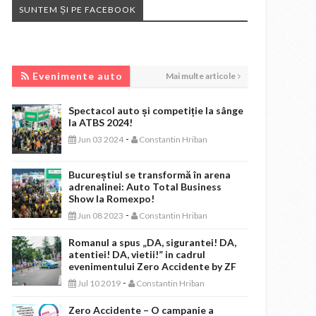
SUNTEM ȘI PE FACEBOOK
EVENIMENTE AUTO
Evenimente auto
Mai multe articole
Spectacol auto și competiție la sânge
la ATBS 2024!
-
Jun 03 2024
Constantin Hriban
Bucureștiul se transformă în arena
adrenalinei: Auto Total Business
Show la Romexpo!
-
Jun 08 2023
Constantin Hriban
Romanul a spus „DA, sigurantei! DA,
atentiei! DA, vietii!” in cadrul
evenimentului Zero Accidente by ZF
-
Jul 10 2019
Constantin Hriban
Zero Accidente – O campanie a