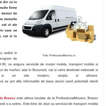
ie din ce in
 multe firme
 destul de
re mutarile
 cat si ale
 in care se
, cat si in
u sediul in
Foto: ProfessionalMovers.ro
 program de
.00, ce asigura serviciile de mutari mobila, transport mobila si
i de marfuri, atat in Bucuresti, cat si catre destinatii nationale si
etine si un site modern, simplu si eficient,
re se pot afla informatiile de baza atunci cand potentiali clienti
la Brasov
este ultima noutate de la ProfessionalMovers, Brasov
resti s-a extins. Este bine de stiut ca serviciul de transport mobila