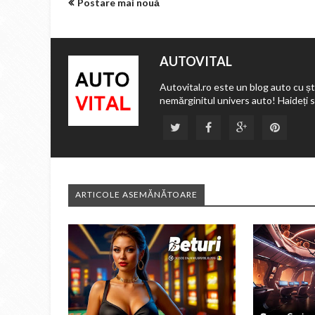
Postare mai nouă
AUTOVITAL
Autovital.ro este un blog auto cu ști
nemărginitul univers auto! Haideți 
ARTICOLE ASEMĂNĂTOARE