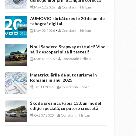
defecțiunilor prin etanșare corectă
-
May 12 2026
Constantin Hriban
AUMOVIO sărbătorește 20 de ani de
tahograf digital
-
May 02 2026
Constantin Hriban
Noul Sandero Stepway este aici! Vino
să îl descoperi și să îl testezi!
-
Mar 13 2026
Constantin Hriban
Înmatriculările de autoturisme în
Romania în anul 2025
-
Jan 11 2026
Constantin Hriban
Škoda prezintă Fabia 130, un model
ediție specială, cu putere crescută
-
Oct 07 2025
Constantin Hriban