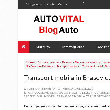
Adaugă un articol auto
Contact
Știri auto
Informații auto
Documen
Home
Articole diverse
Brasov
Depozitare electrocasnice
ProfessionalMovers
Transport mobila
Transport mobila Br
Transport mobila in Brasov c
CONSTANTIN HRIBAN
-
MIERCURI, IULIE 31, 2019
ARTICOLE DIVERSE,
BRASOV,
DEPOZITARE ELECTROCASNICE,
PROFESSIONALMOVERS,
TRANSPORT MOBILA,
TRANSPORT MOBI
Pe langa serviciile de tractari auto, care au luat 