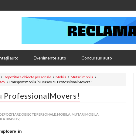
tații auto
Evenimente auto
Concursuri auto
Depozitare obiecte personale
Mobila
Mutari mobila
asov
Transport mobila in Brasov cu ProfessionalMovers!
u ProfessionalMovers!
DEPOZITARE OBIECTE PERSONALE,
MOBILA,
MUTARI MOBILA,
LA BRASOV,
amploare in