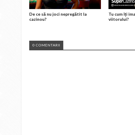
De ce să nu joci nepregătit la
Tu cum îți im
cazinou?
viitorului?
0 COMENTARII