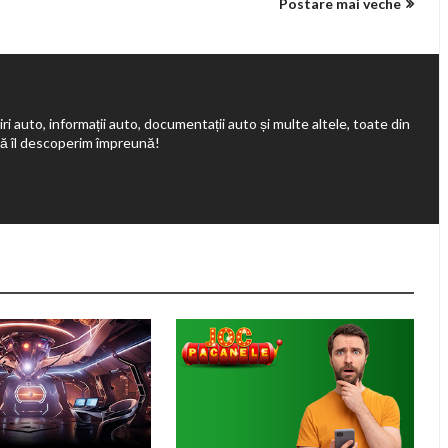
Postare mai veche
ri auto, informații auto, documentații auto și multe altele, toate din
să îl descoperim împreună!