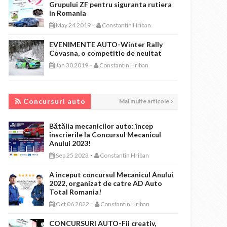
Grupului ZF pentru siguranta rutiera
in Romania
-
May 24 2019
Constantin Hriban
EVENIMENTE AUTO-Winter Rally
Covasna, o competitie de neuitat
-
Jan 30 2019
Constantin Hriban
CONCURSURI AUTO
Concursuri auto
Mai multe articole
Bătălia mecanicilor auto: încep
înscrierile la Concursul Mecanicul
Anului 2023!
-
Sep 25 2023
Constantin Hriban
A inceput concursul Mecanicul Anului
2022, organizat de catre AD Auto
Total Romania!
-
Oct 06 2022
Constantin Hriban
CONCURSURI AUTO-Fii creativ,