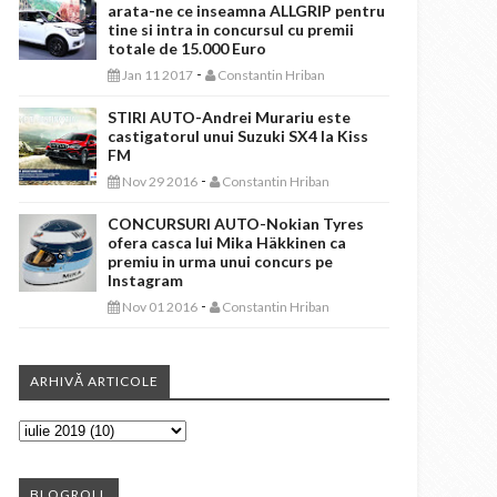
arata-ne ce inseamna ALLGRIP pentru
tine si intra in concursul cu premii
totale de 15.000 Euro
-
Jan 11 2017
Constantin Hriban
STIRI AUTO-Andrei Murariu este
castigatorul unui Suzuki SX4 la Kiss
FM
-
Nov 29 2016
Constantin Hriban
CONCURSURI AUTO-Nokian Tyres
ofera casca lui Mika Häkkinen ca
premiu in urma unui concurs pe
Instagram
-
Nov 01 2016
Constantin Hriban
ARHIVĂ ARTICOLE
BLOGROLL