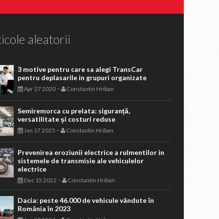
icole aleatorii
3 motive pentru care sa alegi TransCar
pentru deplasarile in grupuri organizate
-
Apr 27 2020
Constantin Hriban
Semiremorca cu prelata: siguranță,
versatilitate și costuri reduse
-
Jan 17 2025
Constantin Hriban
Prevenirea eroziunii electrice a rulmentilor in
sistemele de transmisie ale vehiculelor
electrice
-
Dec 15 2022
Constantin Hriban
Dacia: peste 46.000 de vehicule vândute în
România în 2023