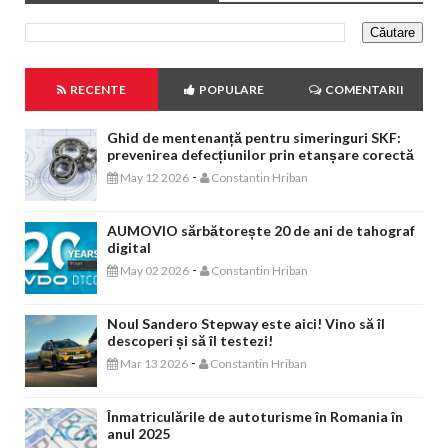
RECENTE
POPULARE
COMENTARII
Ghid de mentenanță pentru simeringuri SKF:
prevenirea defecțiunilor prin etanșare corectă
-
May 12 2026
Constantin Hriban
AUMOVIO sărbătorește 20 de ani de tahograf
digital
-
May 02 2026
Constantin Hriban
Noul Sandero Stepway este aici! Vino să îl
descoperi și să îl testezi!
-
Mar 13 2026
Constantin Hriban
Înmatriculările de autoturisme în Romania în
anul 2025