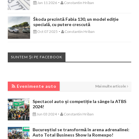
-
Jan 11 2026
Constantin Hriban
Škoda prezintă Fabia 130, un model ediție
specială, cu putere crescută
-
Oct 07 2025
Constantin Hriban
SUNTEM ȘI PE FACEBOOK
EVENIMENTE AUTO
Evenimente auto
Mai multe articole
Spectacol auto și competiție la sânge la ATBS
2024!
-
Jun 03 2024
Constantin Hriban
Bucureștiul se transformă în arena adrenalinei:
Auto Total Business Show la Romexpo!