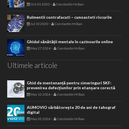
-
Oct 01 2020
Constantin Hriban
Rulmentii contrafacuti – cunoasteti riscurile
-
Jul 10 2020
Constantin Hriban
Ghidul sănătății mentale în cazinourile online
-
May 27 2024
Constantin Hriban
Ultimele articole
Ghid de mentenanță pentru simeringuri SKF:
prevenirea defecțiunilor prin etanșare corectă
-
May 12 2026
Constantin Hriban
AUMOVIO sărbătorește 20 de ani de tahograf
digital
-
May 02 2026
Constantin Hriban