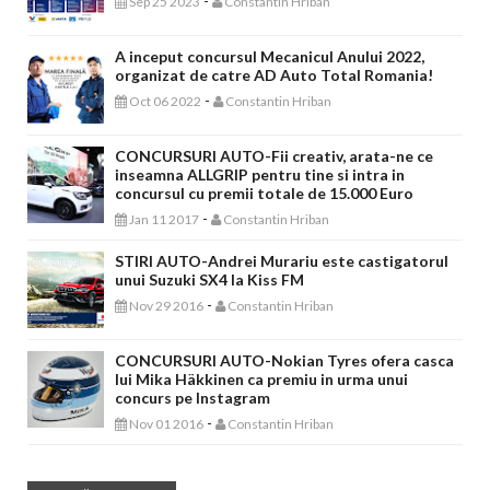
-
Sep 25 2023
Constantin Hriban
A inceput concursul Mecanicul Anului 2022,
organizat de catre AD Auto Total Romania!
-
Oct 06 2022
Constantin Hriban
CONCURSURI AUTO-Fii creativ, arata-ne ce
inseamna ALLGRIP pentru tine si intra in
concursul cu premii totale de 15.000 Euro
-
Jan 11 2017
Constantin Hriban
STIRI AUTO-Andrei Murariu este castigatorul
unui Suzuki SX4 la Kiss FM
-
Nov 29 2016
Constantin Hriban
CONCURSURI AUTO-Nokian Tyres ofera casca
lui Mika Häkkinen ca premiu in urma unui
concurs pe Instagram
-
Nov 01 2016
Constantin Hriban