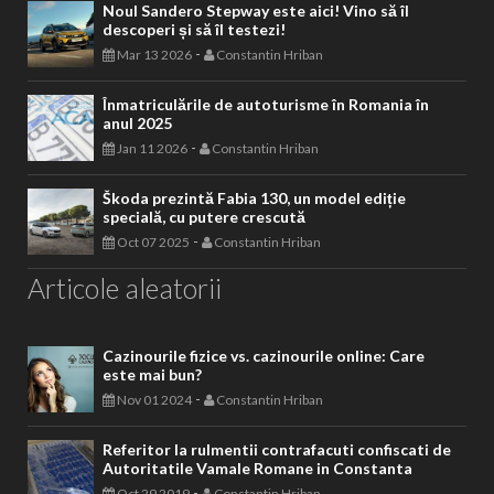
Noul Sandero Stepway este aici! Vino să îl
descoperi și să îl testezi!
-
Mar 13 2026
Constantin Hriban
Înmatriculările de autoturisme în Romania în
anul 2025
-
Jan 11 2026
Constantin Hriban
Škoda prezintă Fabia 130, un model ediție
specială, cu putere crescută
-
Oct 07 2025
Constantin Hriban
Articole aleatorii
Cazinourile fizice vs. cazinourile online: Care
este mai bun?
-
Nov 01 2024
Constantin Hriban
Referitor la rulmentii contrafacuti confiscati de
Autoritatile Vamale Romane in Constanta
-
Oct 29 2019
Constantin Hriban