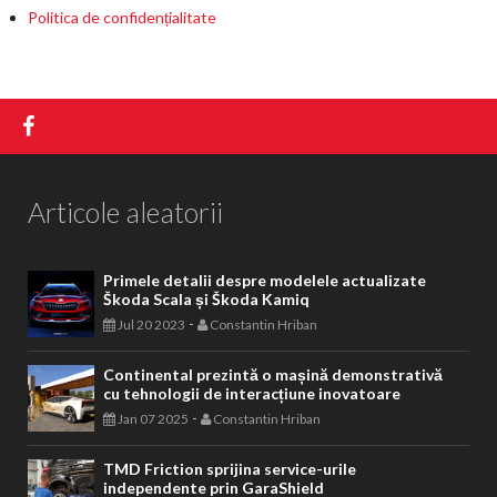
Politica de confidențialitate
Articole aleatorii
Primele detalii despre modelele actualizate
Škoda Scala și Škoda Kamiq
-
Jul 20 2023
Constantin Hriban
Continental prezintă o mașină demonstrativă
cu tehnologii de interacțiune inovatoare
-
Jan 07 2025
Constantin Hriban
TMD Friction sprijina service-urile
independente prin GaraShield