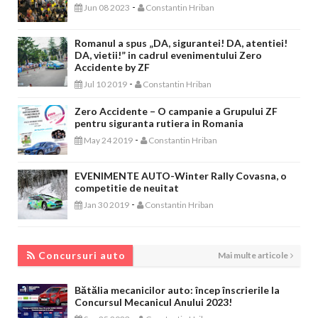
-
Jun 08 2023
Constantin Hriban
Romanul a spus „DA, sigurantei! DA, atentiei!
DA, vietii!” in cadrul evenimentului Zero
Accidente by ZF
-
Jul 10 2019
Constantin Hriban
Zero Accidente – O campanie a Grupului ZF
pentru siguranta rutiera in Romania
-
May 24 2019
Constantin Hriban
EVENIMENTE AUTO-Winter Rally Covasna, o
competitie de neuitat
-
Jan 30 2019
Constantin Hriban
CONCURSURI AUTO
Concursuri auto
Mai multe articole
Bătălia mecanicilor auto: încep înscrierile la
Concursul Mecanicul Anului 2023!