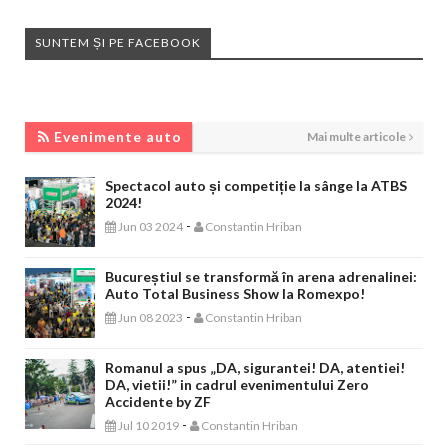
SUNTEM ȘI PE FACEBOOK
EVENIMENTE AUTO
Evenimente auto
Mai multe articole
Spectacol auto și competiție la sânge la ATBS
2024!
-
Jun 03 2024
Constantin Hriban
Bucureștiul se transformă în arena adrenalinei:
Auto Total Business Show la Romexpo!
-
Jun 08 2023
Constantin Hriban
Romanul a spus „DA, sigurantei! DA, atentiei!
DA, vietii!” in cadrul evenimentului Zero
Accidente by ZF
-
Jul 10 2019
Constantin Hriban