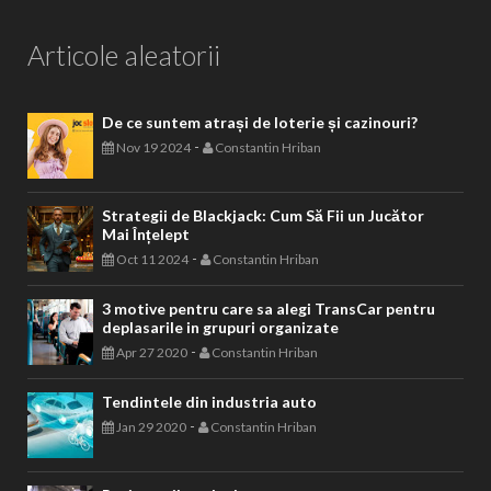
Articole aleatorii
De ce suntem atrași de loterie și cazinouri?
-
Nov 19 2024
Constantin Hriban
Strategii de Blackjack: Cum Să Fii un Jucător
Mai Înțelept
-
Oct 11 2024
Constantin Hriban
3 motive pentru care sa alegi TransCar pentru
deplasarile in grupuri organizate
-
Apr 27 2020
Constantin Hriban
Tendintele din industria auto
-
Jan 29 2020
Constantin Hriban