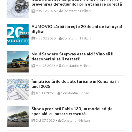
prevenirea defecțiunilor prin etanșare corectă
-
May 12 2026
Constantin Hriban
AUMOVIO sărbătorește 20 de ani de tahograf
digital
-
May 02 2026
Constantin Hriban
Noul Sandero Stepway este aici! Vino să îl
descoperi și să îl testezi!
-
Mar 13 2026
Constantin Hriban
Înmatriculările de autoturisme în Romania în
anul 2025
-
Jan 11 2026
Constantin Hriban
Škoda prezintă Fabia 130, un model ediție
specială, cu putere crescută
-
Oct 07 2025
Constantin Hriban