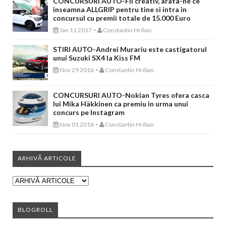
CONCURSURI AUTO-Fii creativ, arata-ne ce
inseamna ALLGRIP pentru tine si intra in
concursul cu premii totale de 15.000 Euro
-
Jan 11 2017
Constantin Hriban
STIRI AUTO-Andrei Murariu este castigatorul
unui Suzuki SX4 la Kiss FM
-
Nov 29 2016
Constantin Hriban
CONCURSURI AUTO-Nokian Tyres ofera casca
lui Mika Häkkinen ca premiu in urma unui
concurs pe Instagram
-
Nov 01 2016
Constantin Hriban
ARHIVĂ ARTICOLE
BLOGROLL