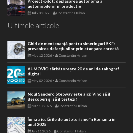
Proiect-pilot: deplasarea autonoma a
automobilelor in productie
-
Jul 20 2022
Constantin Hriban
Ultimele articole
Ghid de mentenanță pentru simeringuri SKF:
prevenirea defecțiunilor prin etanșare corectă
-
May 12 2026
Constantin Hriban
AUMOVIO sărbătorește 20 de ani de tahograf
digital
-
May 02 2026
Constantin Hriban
Noul Sandero Stepway este aici! Vino să îl
descoperi și să îl testezi!
-
Mar 13 2026
Constantin Hriban
Înmatriculările de autoturisme în Romania în
anul 2025
-
Jan 11 2026
Constantin Hriban