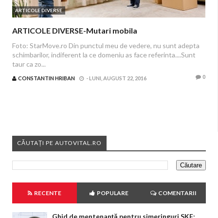
ARTICOLE DIVERSE
ARTICOLE DIVERSE-Mutari mobila
Foto: StarMove.ro Din punctul meu de vedere, nu sunt adepta
schimbarilor, indiferent la ce domeniu as face referinta....Sunt
taur ca zo...
0
CONSTANTIN HRIBAN
-
LUNI, AUGUST 22, 2016
CĂUTAȚI PE AUTOVITAL.RO
RECENTE
POPULARE
COMENTARII
Ghid de mentenanță pentru simeringuri SKF: