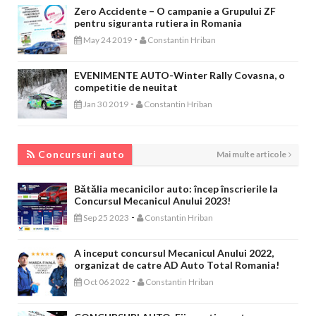
Zero Accidente – O campanie a Grupului ZF
pentru siguranta rutiera in Romania
-
May 24 2019
Constantin Hriban
EVENIMENTE AUTO-Winter Rally Covasna, o
competitie de neuitat
-
Jan 30 2019
Constantin Hriban
CONCURSURI AUTO
Concursuri auto
Mai multe articole
Bătălia mecanicilor auto: încep înscrierile la
Concursul Mecanicul Anului 2023!
-
Sep 25 2023
Constantin Hriban
A inceput concursul Mecanicul Anului 2022,
organizat de catre AD Auto Total Romania!
-
Oct 06 2022
Constantin Hriban