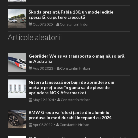
Škoda prezintă Fabia 130, un model ediție
specială, cu putere crescută
-
Oct 07 2025
Constantin Hriban
Articole aleatorii
Gebrüder Weiss va transporta o mașină solară
în Australia
-
Aug 30 2023
Constantin Hriban
Niterra lansează noi bujii de aprindere din
metale prețioase în gama sa de piese de
aprindere NGK Aftermarket
-
May 29 2024
Constantin Hriban
BMW Group va folosi jante din aluminiu
produse in mod durabil incepand cu 2024
-
Apr 08 2022
Constantin Hriban