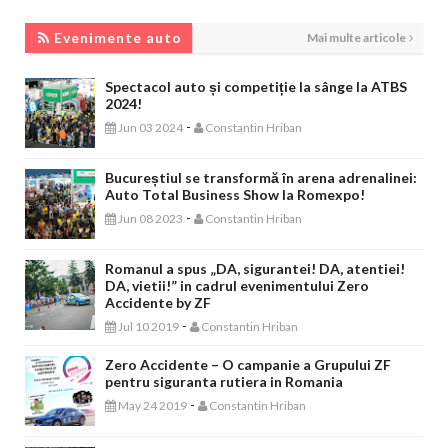
EVENIMENTE AUTO
Evenimente auto
Mai multe articole
Spectacol auto și competiție la sânge la ATBS
2024!
-
Jun 03 2024
Constantin Hriban
Bucureștiul se transformă în arena adrenalinei:
Auto Total Business Show la Romexpo!
-
Jun 08 2023
Constantin Hriban
Romanul a spus „DA, sigurantei! DA, atentiei!
DA, vietii!” in cadrul evenimentului Zero
Accidente by ZF
-
Jul 10 2019
Constantin Hriban
Zero Accidente – O campanie a Grupului ZF
pentru siguranta rutiera in Romania
-
May 24 2019
Constantin Hriban