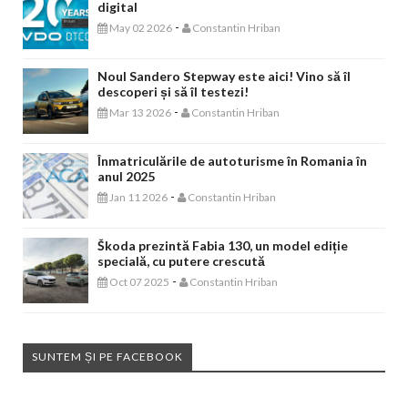
digital
-
May 02 2026
Constantin Hriban
Noul Sandero Stepway este aici! Vino să îl
descoperi și să îl testezi!
-
Mar 13 2026
Constantin Hriban
Înmatriculările de autoturisme în Romania în
anul 2025
-
Jan 11 2026
Constantin Hriban
Škoda prezintă Fabia 130, un model ediție
specială, cu putere crescută
-
Oct 07 2025
Constantin Hriban
SUNTEM ȘI PE FACEBOOK