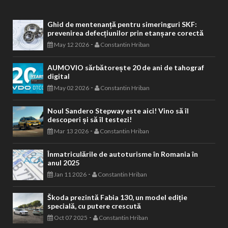
Ghid de mentenanță pentru simeringuri SKF:
prevenirea defecțiunilor prin etanșare corectă
-
May 12 2026
Constantin Hriban
AUMOVIO sărbătorește 20 de ani de tahograf
digital
-
May 02 2026
Constantin Hriban
Noul Sandero Stepway este aici! Vino să îl
descoperi și să îl testezi!
-
Mar 13 2026
Constantin Hriban
Înmatriculările de autoturisme în Romania în
anul 2025
-
Jan 11 2026
Constantin Hriban
Škoda prezintă Fabia 130, un model ediție
specială, cu putere crescută
-
Oct 07 2025
Constantin Hriban