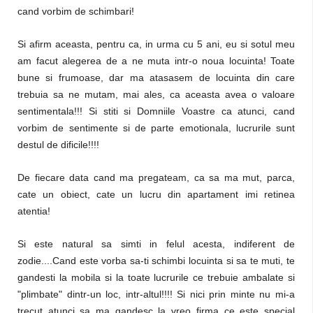
cand vorbim de schimbari!
Si afirm aceasta, pentru ca, in urma cu 5 ani, eu si sotul meu
am facut alegerea de a ne muta intr-o noua locuinta! Toate
bune si frumoase, dar ma atasasem de locuinta din care
trebuia sa ne mutam, mai ales, ca aceasta avea o valoare
sentimentala!!! Si stiti si Domniile Voastre ca atunci, cand
vorbim de sentimente si de parte emotionala, lucrurile sunt
destul de dificile!!!!
De fiecare data cand ma pregateam, ca sa ma mut, parca,
cate un obiect, cate un lucru din apartament imi retinea
atentia!
Si este natural sa simti in felul acesta, indiferent de
zodie....Cand este vorba sa-ti schimbi locuinta si sa te muti, te
gandesti la mobila si la toate lucrurile ce trebuie ambalate si
"plimbate" dintr-un loc, intr-altul!!!! Si nici prin minte nu mi-a
trecut atunci sa ma gandesc la vreo firma ce este special