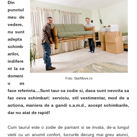
Din
punctul
meu de
vedere,
nu sunt
adepta
schimb
arilor,
indifere
nt la ce
domeni
Foto: StarMove.ro
u as
face referinta....Sunt taur ca zodie si, daca sunt nevoita sa
fac ceva schimbari: serviciu, stil vestimentar, mod de a
actiona, maniera de a gandi s.a.m.d., accept schimbarile,
dar nu atat de rapid!
Cum taurul este o zodie de pamant si se invata, de-a lungul
vietii cu un anumit confort, lucrurile decurg mai greu atunci,