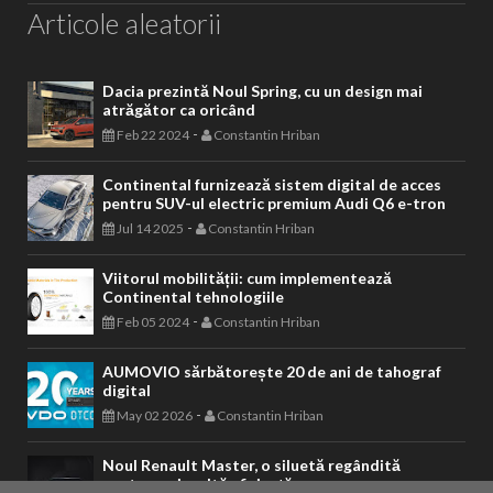
Articole aleatorii
Dacia prezintă Noul Spring, cu un design mai
atrăgător ca oricând
-
Feb 22 2024
Constantin Hriban
Continental furnizează sistem digital de acces
pentru SUV-ul electric premium Audi Q6 e-tron
-
Jul 14 2025
Constantin Hriban
Viitorul mobilității: cum implementează
Continental tehnologiile
-
Feb 05 2024
Constantin Hriban
AUMOVIO sărbătorește 20 de ani de tahograf
digital
-
May 02 2026
Constantin Hriban
Noul Renault Master, o siluetă regândită
pentru mai multă eficiență