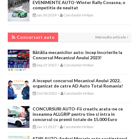
EVENIMENTE AUTO-Winter Rally Covasna, o
competitie de neuitat
-
Jan 30 2019
Constantin Hriban
CONCURSURI AUTO
Concursuri auto
Mai multe articole
Bătălia mecanicilor auto: încep înscrierile la
Concursul Mecanicul Anului 2023!
-
Sep 25 2023
Constantin Hriban
A inceput concursul Mecanicul Anului 2022,
organizat de catre AD Auto Total Romania!
-
Oct 06 2022
Constantin Hriban
CONCURSURI AUTO-Fii creativ, arata-ne ce
inseamna ALLGRIP pentru tine si intra in
concursul cu premii totale de 15.000 Euro
-
Jan 11 2017
Constantin Hriban
STIRI AUTO-Andrei Murariu este castigatorul