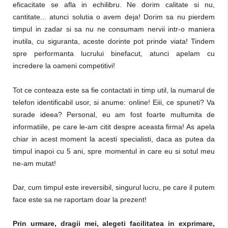
eficacitate se afla in echilibru. Ne dorim calitate si nu,
cantitate... atunci solutia o avem deja! Dorim sa nu pierdem
timpul in zadar si sa nu ne consumam nervii intr-o maniera
inutila, cu siguranta, aceste dorinte pot prinde viata! Tindem
spre performanta lucrului binefacut, atunci apelam cu
incredere la oameni competitivi!
Tot ce conteaza este sa fie contactati in timp util, la numarul de
telefon identificabil usor, si anume: online! Eiii, ce spuneti? Va
surade ideea? Personal, eu am fost foarte multumita de
informatiile, pe care le-am citit despre aceasta firma! As apela
chiar in acest moment la acesti specialisti, daca as putea da
timpul inapoi cu 5 ani, spre momentul in care eu si sotul meu
ne-am mutat!
Dar, cum timpul este ireversibil, singurul lucru, pe care il putem
face este sa ne raportam doar la prezent!
Prin urmare, dragii mei, alegeti facilitatea in exprimare,