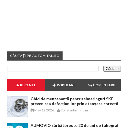
CĂUTAȚI PE AUTOVITAL.RO
RECENTE
POPULARE
COMENTARII
Ghid de mentenanță pentru simeringuri SKF:
prevenirea defecțiunilor prin etanșare corectă
-
May 12 2026
Constantin Hriban
AUMOVIO sărbătorește 20 de ani de tahograf