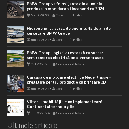
BMW Group va folosi jante din aluminiu
produse in mod durabil incepand cu 2024
-
Apr 08 2022
Constantin Hriban
Hidrogenul ca sursă de energie: 45 de ani de
cercetare BMW Group
-
Jun 17 2024
Constantin Hriban
BMW Group Logistik testează cu succes
semiremorca electrică pe diverse trasee
-
Oct 28 2023
Constantin Hriban
Carcasa de motoare electrice Neue Klasse –
pregătire pentru producţie cu printare 3D
-
Jun 03 2024
Constantin Hriban
Viitorul mobilității: cum implementează
Continental tehnologiile
-
Feb 05 2024
Constantin Hriban
Ultimele articole