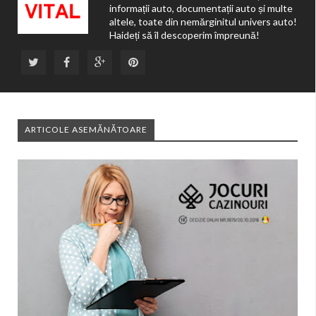
informații auto, documentații auto și multe
altele, toate din nemărginitul univers auto!
Haideți să îl descoperim împreună!
ARTICOLE ASEMĂNĂTOARE