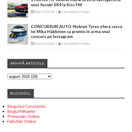
unui Suzuki SX4 la Kiss FM
-
Nov 29 2016
Constantin Hriban
CONCURSURI AUTO-Nokian Tyres ofera casca
lui Mika Häkkinen ca premiu in urma unui
concurs pe Instagram
-
Nov 01 2016
Constantin Hriban
ARHIVĂ ARTICOLE
BLOGROLL
Blogul lui Constantin
Blogul Mihaelei
Promovări Online
Felicitări Online