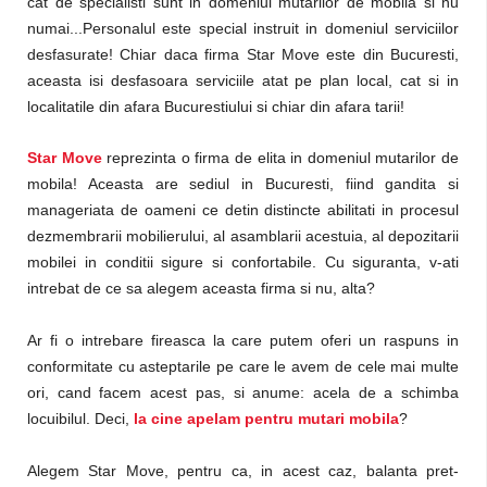
cat de specialisti sunt in domeniul mutarilor de mobila si nu
numai...Personalul este special instruit in domeniul serviciilor
desfasurate! Chiar daca firma Star Move este din Bucuresti,
aceasta isi desfasoara serviciile atat pe plan local, cat si in
localitatile din afara Bucurestiului si chiar din afara tarii!
Star Move
reprezinta o firma de elita in domeniul mutarilor de
mobila! Aceasta are sediul in Bucuresti, fiind gandita si
manageriata de oameni ce detin distincte abilitati in procesul
dezmembrarii mobilierului, al asamblarii acestuia, al depozitarii
mobilei in conditii sigure si confortabile. Cu siguranta, v-ati
intrebat de ce sa alegem aceasta firma si nu, alta?
Ar fi o intrebare fireasca la care putem oferi un raspuns in
conformitate cu asteptarile pe care le avem de cele mai multe
ori, cand facem acest pas, si anume: acela de a schimba
locuibilul. Deci,
la cine apelam pentru mutari mobila
?
Alegem Star Move, pentru ca, in acest caz, balanta pret-