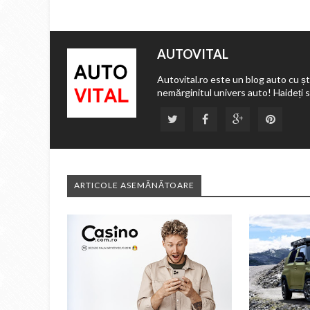
AUTOVITAL
Autovital.ro este un blog auto cu ști
nemărginitul univers auto! Haideți 
ARTICOLE ASEMĂNĂTOARE