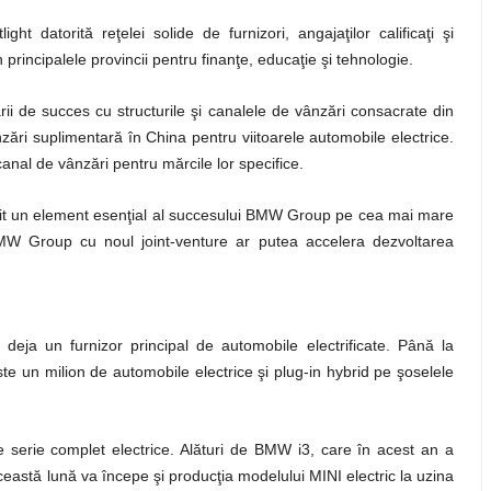
t datorită reţelei solide de furnizori, angajaţilor calificaţi şi
principalele provincii pentru finanţe, educaţie şi tehnologie.
 de succes cu structurile şi canalele de vânzări consacrate din
zări suplimentară în China pentru viitoarele automobile electrice.
 canal de vânzări pentru mărcile lor specifice.
enit un element esenţial al succesului BMW Group pe cea mai mare
BMW Group cu noul joint-venture ar putea accelera dezvoltarea
deja un furnizor principal de automobile electrificate. Până la
te un milion de automobile electrice şi plug-in hybrid pe şoselele
serie complet electrice. Alături de BMW i3, care în acest an a
această lună va începe şi producţia modelului MINI electric la uzina