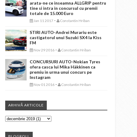
arata-ne ce inseamna ALLGRIP pentru
tine si intra in concursul cu premii
totale de 15.000 Euro
-
Jan 11 2017
Constantin Hriban
STIRI AUTO-Andrei Murariu este
castigatorul unui Suzuki SX4 la Kiss
FM
-
Nov 29 2016
Constantin Hriban
CONCURSURI AUTO-Nokian Tyres
ofera casca lui Mika Häkkinen ca
premiu in urma unui concurs pe
Instagram
-
Nov 01 2016
Constantin Hriban
ARHIVĂ ARTICOLE
BLOGROLL