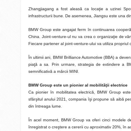
Zhangjiagang a fost aleasă ca locaţie a uzinei Spotligh
infrastructurii bune. De asemenea, Jiangsu este una din 
BMW Group este angajat ferm în continuarea cooperării
China. Joint-venture-ul nu va crea o organizaţie de vân
Fiecare partener al joint-venture-ului va utiliza propriul
În ultimii ani, BMW Brilliance Automotive (BBA) a dev
piaţă a sa. Prin urmare, strategia de extindere a 
semnificativă a mărcii MINI.
BMW Group este un pionier al mobilităţii electrice
Ca pionier în mobilitatea electrică, BMW Group este 
sfârşitul anului 2021, compania îşi propune să aibă pes
din întreaga lume.
În acel moment, BMW Group va oferi cinci modele de 
înregistrat o creştere a cererii cu aproximativ 20%, în 