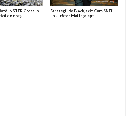
intă INSTER Cross: o
Strategii de Blackjack: Cum Să Fii
rică de oraș
un Jucător Mai Înțelept