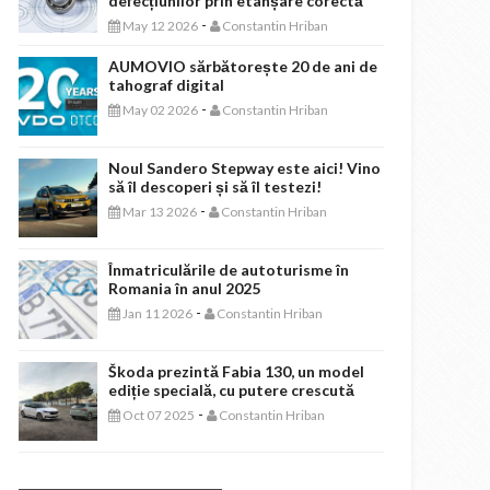
defecțiunilor prin etanșare corectă
-
May 12 2026
Constantin Hriban
AUMOVIO sărbătorește 20 de ani de
tahograf digital
-
May 02 2026
Constantin Hriban
Noul Sandero Stepway este aici! Vino
să îl descoperi și să îl testezi!
-
Mar 13 2026
Constantin Hriban
Înmatriculările de autoturisme în
Romania în anul 2025
-
Jan 11 2026
Constantin Hriban
Škoda prezintă Fabia 130, un model
ediție specială, cu putere crescută
-
Oct 07 2025
Constantin Hriban