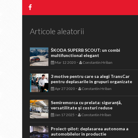
Articole aleatorii
ŠKODA SUPERB SCOUT: un combi
multifunctional elegant
-
Mar 12 2020
Constantin Hriban
3 motive pentru care sa alegi TransCar
pentru deplasarile in grupuri organizate
-
Apr 27 2020
Constantin Hriban
Semiremorca cu prelata: siguranță,
versatilitate și costuri reduse
-
Jan 17 2025
Constantin Hriban
Proiect-pilot: deplasarea autonoma a
automobilelor in productie