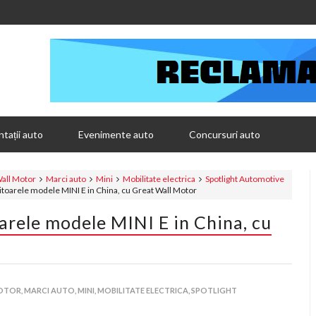
tații auto
Evenimente auto
Concursuri auto
all Motor
Marci auto
Mini
Mobilitate electrica
Spotlight Automotive
oarele modele MINI E in China, cu Great Wall Motor
rele modele MINI E in China, cu
OTOR,
MARCI AUTO,
MINI,
MOBILITATE ELECTRICA,
SPOTLIGHT