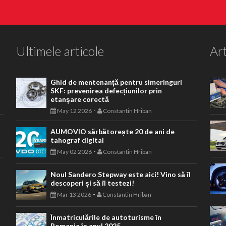
Ultimele articole
Art
Ghid de mentenanță pentru simeringuri
SKF: prevenirea defecțiunilor prin
etanșare corectă
-
May 12 2026
Constantin Hriban
AUMOVIO sărbătorește 20 de ani de
tahograf digital
-
May 02 2026
Constantin Hriban
Noul Sandero Stepway este aici! Vino să îl
descoperi și să îl testezi!
-
Mar 13 2026
Constantin Hriban
Înmatriculările de autoturisme în
Romania în anul 2025