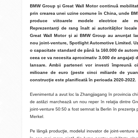
BMW Group şi Great Wall Motor continuă mobilitat
prin crearea unei uzine comune în China, unde B
produce viitoarele modele electrice ale mă
Reprezentanţi de rang înalt ai autorităţilor locale
Great Wall Motor şi ai BMW Group au anunţat la
nou joint-venture, Spotlight Automotive Limited. U
o capacitate standard de până la 160.000 de autom
ceea ce va necesita aproximativ 3.000 de angajaţi 
lansare. Ambii parteneri vor investi împreună c
milioane de euro (peste cinci miliarde de yuan
construcţie este planificată în perioada 2020-2022.
Evenimentul a avut loc la Zhangjiagang în provincia chi
de astăzi marchează un nou reper în relaţia dintre G
joint-venture 50:50 a fost semnat la Berlin în prezenţa
Merkel.
Pe lângă producţie, modelul inovator de joint-venture i