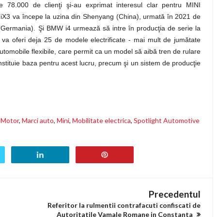
e 78.000 de clienţi şi-au exprimat interesul clar pentru MINI
iX3 va începe la uzina din Shenyang (China), urmată în 2021 de
(Germania). Şi BMW i4 urmează să intre în producţia de serie la
a oferi deja 25 de modele electrificate - mai mult de jumătate
 automobile flexibile, care permit ca un model să aibă tren de rulare
onstituie baza pentru acest lucru, precum şi un sistem de producţie
 Motor
,
Marci auto
,
Mini
,
Mobilitate electrica
,
Spotlight Automotive
Precedentul
Referitor la rulmentii contrafacuti confiscati de
Autoritatile Vamale Romane in Constanta