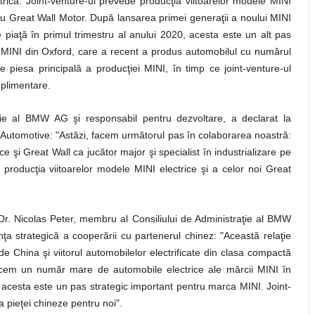
rică. Joint-venture-ul prevede producţia viitoarelor modele MINI
ru Great Wall Motor. După lansarea primei generaţii a noului MINI
e piaţă în primul trimestru al anului 2020, acesta este un alt pas
ina MINI din Oxford, care a recent a produs automobilul cu numărul
piesa principală a producţiei MINI, în timp ce joint-venture-ul
suplimentare.
ţie al BMW AG şi responsabil pentru dezvoltare, a declarat la
 Automotive: "Astăzi, facem următorul pas în colaborarea noastră:
e şi Great Wall ca jucător major şi specialist în industrializare pe
 producţia viitoarelor modele MINI electrice şi a celor noi Great
Dr. Nicolas Peter, membru al Consiliului de Administraţie al BMW
ţa strategică a cooperării cu partenerul chinez: "Această relaţie
 China şi viitorul automobilelor electrificate din clasa compactă
ucem un număr mare de automobile electrice ale mărcii MINI în
 acesta este un pas strategic important pentru marca MINI. Joint-
 pieţei chineze pentru noi".