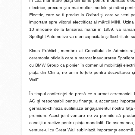
în cea mai mare piaţă din lume pentru mobilitate elect
electrice, precum şi a mai multor modele şi mărci pent
Electric, care va fi produs la Oxford şi care va veni p
important spre viitorul electrificat al mărcii MINI. Uz
10 milioane de la lansarea mărcii în 1959, va rămâne 
Spotlight Automotive va oferi capacitate şi flexibilitate 
Klaus Fröhlich, membru al Consiliului de Administra
ceremonia oficială care a marcat inaugurarea Spotlight
cu BMW Group ca pionier în domeniul mobilităţii electric
piaţa din China, ne unim forţele pentru dezvoltarea şi
Wall".
În timpul conferinţei de presă ce a urmat ceremoniei, 
AG şi responsabil pentru finanţe, a accentuat importan
germano-chineză subliniază angajamentul nostru faţă de
premium. Acest joint-venture ne va permite să prod
condiţii atractive pentru piaţa mondială. De asemenea,
venture-ul cu Great Wall subliniază importanţa enormă a