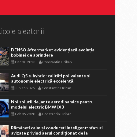
icole aleatorii
DENSO Aftermarket evidențiază evoluția
bobinei de aprindere
-
Dec 30 2023
Constantin Hriban
Audi Q5 e-hybrid: calități polivalente și
autonomie electrică excelentă
-
Jun 15 2025
Constantin Hriban
Noi solutii de jante aerodinamice pentru
modelul electric BMW iX3
-
Feb 05 2020
Constantin Hriban
Rămâneți calm și conduceți inteligent: sfaturi
avizate privind aerul condiționat de la