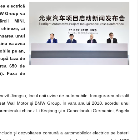
ea electrică
MW Group va
rcii MINI.
 chineze, ai
nsarea unui
zina va avea
obile pe an,
după faza de
irca 650 de
i). Faza de
neză Jiangsu, locul noii uzine de automobile. Inaugurarea oficială
reat Wall Motor şi BMW Group. În vara anului 2018, acordul unui
 premierului chinez Li Keqiang şi a Cancelarului Germaniei, Angela
nclude şi dezvoltarea comună a automobilelor electrice pe baterii