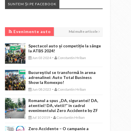
SUNTEM ȘI PE FACEBOOK
EVENIMENTE AUTO
Evenimente auto
Mai multe articole
Spectacol auto și competiție la sânge
la ATBS 2024!
-
Jun 03 2024
Constantin Hriban
Bucureștiul se transformă în arena
adrenalinei: Auto Total Business
Show la Romexpo!
-
Jun 08 2023
Constantin Hriban
Romanul a spus „DA, sigurantei! DA,
atentiei! DA, vietii!” in cadrul
evenimentului Zero Accidente by ZF
-
Jul 10 2019
Constantin Hriban
Zero Accidente – O campanie a