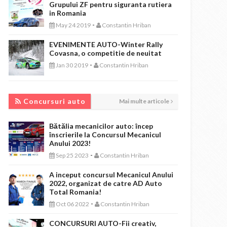
Grupului ZF pentru siguranta rutiera
in Romania
-
May 24 2019
Constantin Hriban
EVENIMENTE AUTO-Winter Rally
Covasna, o competitie de neuitat
-
Jan 30 2019
Constantin Hriban
CONCURSURI AUTO
Concursuri auto
Mai multe articole
Bătălia mecanicilor auto: încep
înscrierile la Concursul Mecanicul
Anului 2023!
-
Sep 25 2023
Constantin Hriban
A inceput concursul Mecanicul Anului
2022, organizat de catre AD Auto
Total Romania!
-
Oct 06 2022
Constantin Hriban
CONCURSURI AUTO-Fii creativ,