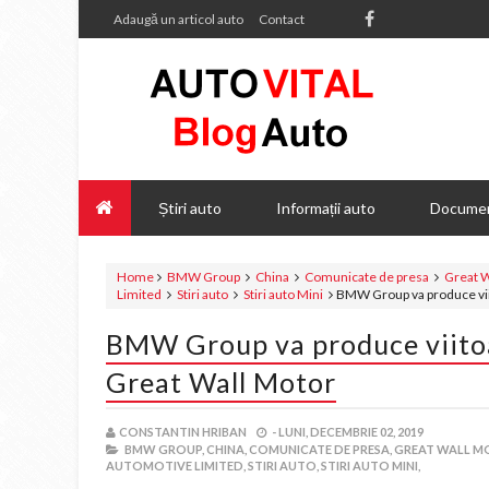
Adaugă un articol auto
Contact
Știri auto
Informații auto
Documen
Home
BMW Group
China
Comunicate de presa
Great W
Limited
Stiri auto
Stiri auto Mini
BMW Group va produce viit
BMW Group va produce viitoa
Great Wall Motor
CONSTANTIN HRIBAN
-
LUNI, DECEMBRIE 02, 2019
BMW GROUP,
CHINA,
COMUNICATE DE PRESA,
GREAT WALL M
AUTOMOTIVE LIMITED,
STIRI AUTO,
STIRI AUTO MINI,