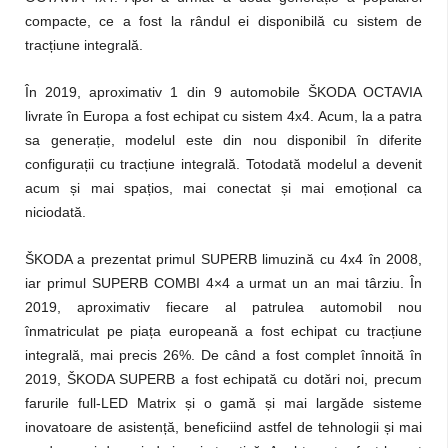
compacte, ce a fost la rândul ei disponibilă cu sistem de
tracțiune integrală.
În 2019, aproximativ 1 din 9 automobile ŠKODA OCTAVIA
livrate în Europa a fost echipat cu sistem 4x4. Acum, la a patra
sa generație, modelul este din nou disponibil în diferite
configurații cu tracțiune integrală. Totodată modelul a devenit
acum și mai spațios, mai conectat și mai emoțional ca
niciodată.
ŠKODA a prezentat primul SUPERB limuzină cu 4x4 în 2008,
iar primul SUPERB
COMBI 4×4 a urmat un an mai târziu. În
2019, aproximativ fiecare al patrulea automobil nou
înmatriculat pe piața europeană a fost echipat cu tracțiune
integrală, mai precis 26%. De când a fost complet înnoită în
2019, ŠKODA SUPERB a fost echipată cu dotări noi, precum
farurile full-LED Matrix și o gamă și mai largăde sisteme
inovatoare de asistență, beneficiind astfel de tehnologii și mai