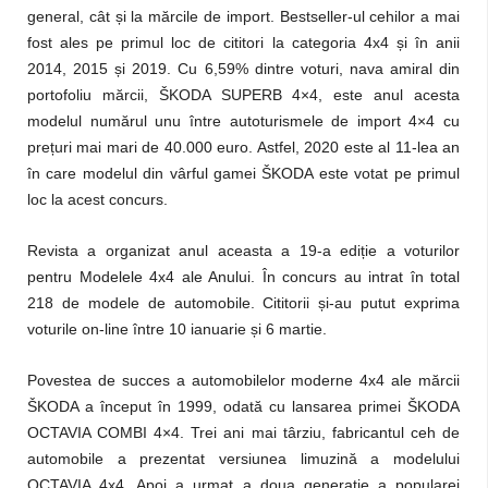
general, cât și la mărcile de import. Bestseller-ul cehilor a mai
fost ales pe primul loc de cititori la categoria 4x4 și în anii
2014, 2015 și 2019. Cu 6,59% dintre voturi, nava amiral din
portofoliu mărcii, ŠKODA SUPERB 4×4, este anul acesta
modelul numărul unu între autoturismele de import 4×4 cu
prețuri mai mari de 40.000 euro. Astfel, 2020 este al 11-lea an
în care modelul din vârful gamei ŠKODA este votat pe primul
loc la acest concurs.
Revista a organizat anul aceasta a 19-a ediție a voturilor
pentru Modelele 4x4 ale Anului. În concurs au intrat în total
218 de modele de automobile. Cititorii și-au putut exprima
voturile on-line între 10 ianuarie și 6 martie.
Povestea de succes a automobilelor moderne 4x4 ale mărcii
ŠKODA a început în 1999, odată cu lansarea primei ŠKODA
OCTAVIA COMBI 4×4. Trei ani mai târziu, fabricantul ceh de
automobile a prezentat versiunea limuzină a modelului
OCTAVIA 4x4. Apoi a urmat a doua generație a popularei