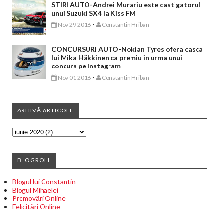
STIRI AUTO-Andrei Murariu este castigatorul
unui Suzuki SX4 la Kiss FM
-
Nov 29 2016
Constantin Hriban
CONCURSURI AUTO-Nokian Tyres ofera casca
lui Mika Häkkinen ca premiu in urma unui
concurs pe Instagram
-
Nov 01 2016
Constantin Hriban
ARHIVĂ ARTICOLE
BLOGROLL
Blogul lui Constantin
Blogul Mihaelei
Promovări Online
Felicitări Online