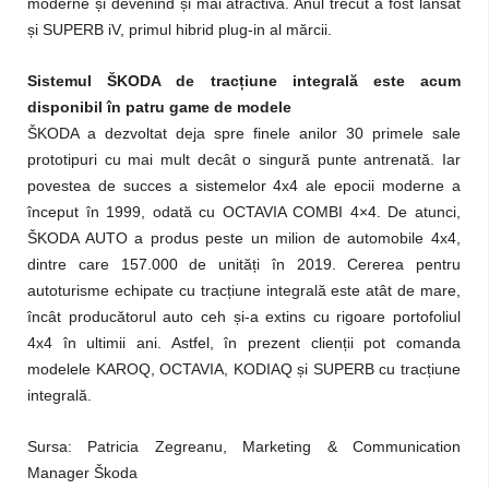
moderne și devenind și mai atractivă. Anul trecut a fost lansat
și SUPERB iV, primul hibrid plug-in al mărcii.
Sistemul ŠKODA de tracțiune integrală este acum
disponibil în patru game de modele
ŠKODA a dezvoltat deja spre finele anilor 30 primele sale
prototipuri cu mai mult decât o singură punte antrenată. Iar
povestea de succes a sistemelor 4x4 ale epocii moderne a
început în 1999, odată cu OCTAVIA COMBI 4×4. De atunci,
ŠKODA AUTO a produs peste un milion de automobile 4x4,
dintre care 157.000 de unități în 2019. Cererea pentru
autoturisme echipate cu tracțiune integrală este atât de mare,
încât producătorul auto ceh și-a extins cu rigoare portofoliul
4x4 în ultimii ani. Astfel, în prezent clienții pot comanda
modelele KAROQ, OCTAVIA, KODIAQ și SUPERB cu tracțiune
integrală.
Sursa: Patricia Zegreanu,
Marketing & Communication
Manager Škoda