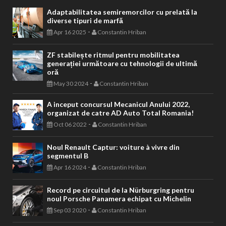
Adaptabilitatea semiremorcilor cu prelată la
diverse tipuri de marfă
-
Apr 16 2025
Constantin Hriban
ZF stabilește ritmul pentru mobilitatea
generației următoare cu tehnologii de ultimă
oră
-
May 30 2024
Constantin Hriban
A inceput concursul Mecanicul Anului 2022,
organizat de catre AD Auto Total Romania!
-
Oct 06 2022
Constantin Hriban
Noul Renault Captur: voiture à vivre din
segmentul B
-
Apr 16 2024
Constantin Hriban
Record pe circuitul de la Nürburgring pentru
noul Porsche Panamera echipat cu Michelin
-
Sep 03 2020
Constantin Hriban