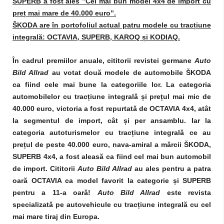
SUPERB a fost ales ”Cel mai bun model 4x4 de import cu
preț mai mare de 40.000 euro”.
ŠKODA are în portofoliul actual patru modele cu tracțiune
integrală: OCTAVIA, SUPERB, KAROQ și KODIAQ.
În cadrul premiilor anuale, cititorii revistei germane
Auto
Bild Allrad
au votat două modele de automobile ŠKODA
ca fiind cele mai bune la categoriile lor. La categoria
automobilelor cu tracțiune integrală și prețul mai mic de
40.000 euro, victoria a fost repurtată de OCTAVIA 4x4, atât
la segmentul de import, cât și per ansamblu. Iar la
categoria autoturismelor cu tracțiune integrală ce au
prețul de peste 40.000 euro, nava-amiral a mărcii ŠKODA,
SUPERB 4x4, a fost aleasă ca fiind cel mai bun automobil
de import. Cititorii
Auto Bild Allrad
au ales pentru a patra
oară OCTAVIA ca model favorit la categorie și SUPERB
pentru a 11-a oară!
Auto Bild Allrad
este revista
specializată pe autovehicule cu tracțiune integrală cu cel
mai mare tiraj din Europa.