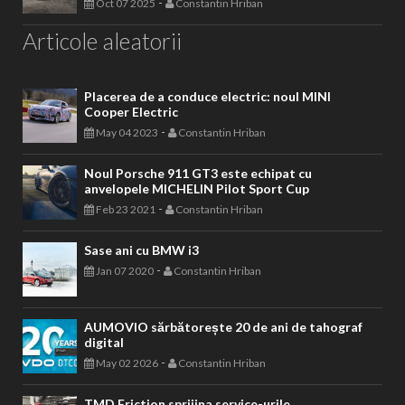
-
Oct 07 2025
Constantin Hriban
Articole aleatorii
Placerea de a conduce electric: noul MINI
Cooper Electric
-
May 04 2023
Constantin Hriban
Noul Porsche 911 GT3 este echipat cu
anvelopele MICHELIN Pilot Sport Cup
-
Feb 23 2021
Constantin Hriban
Sase ani cu BMW i3
-
Jan 07 2020
Constantin Hriban
AUMOVIO sărbătorește 20 de ani de tahograf
digital
-
May 02 2026
Constantin Hriban
TMD Friction sprijina service-urile