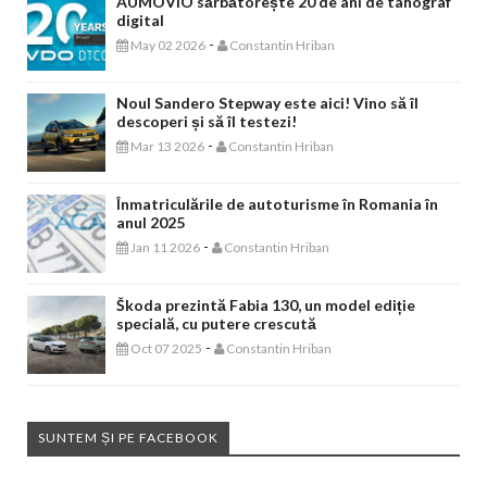
AUMOVIO sărbătorește 20 de ani de tahograf
digital
-
May 02 2026
Constantin Hriban
Noul Sandero Stepway este aici! Vino să îl
descoperi și să îl testezi!
-
Mar 13 2026
Constantin Hriban
Înmatriculările de autoturisme în Romania în
anul 2025
-
Jan 11 2026
Constantin Hriban
Škoda prezintă Fabia 130, un model ediție
specială, cu putere crescută
-
Oct 07 2025
Constantin Hriban
SUNTEM ȘI PE FACEBOOK