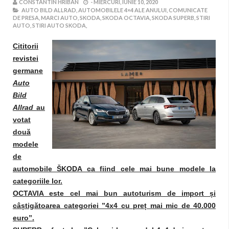
CONSTANTIN HRIBAN
-
MIERCURI, IUNIE 10, 2020
AUTO BILD ALLRAD,
AUTOMOBILELE 4×4 ALE ANULUI,
COMUNICATE
DE PRESA,
MARCI AUTO,
SKODA,
SKODA OCTAVIA,
SKODA SUPERB,
STIRI
AUTO,
STIRI AUTO SKODA,
Cititorii
revistei
germane
Auto
Bild
Allrad
au
votat
două
modele
de
automobile ŠKODA ca fiind cele mai bune modele la
categoriile lor.
OCTAVIA este cel mai bun autoturism de import și
câștigătoarea categoriei ”4x4 cu preț mai mic de 40.000
euro”.