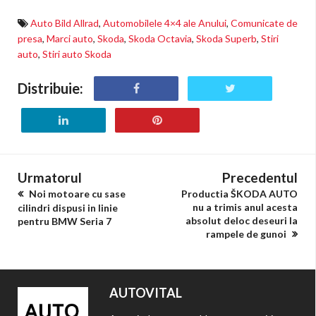
Auto Bild Allrad
,
Automobilele 4×4 ale Anului
,
Comunicate de
presa
,
Marci auto
,
Skoda
,
Skoda Octavia
,
Skoda Superb
,
Stiri
auto
,
Stiri auto Skoda
Distribuie:
Urmatorul
Precedentul
Noi motoare cu sase
Productia ŠKODA AUTO
nu a trimis anul acesta
cilindri dispusi in linie
absolut deloc deseuri la
pentru BMW Seria 7
rampele de gunoi
AUTOVITAL