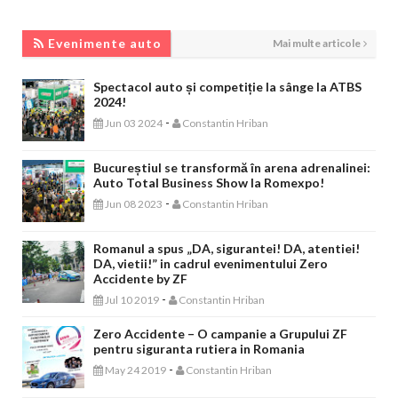
EVENIMENTE AUTO
Evenimente auto
Mai multe articole
Spectacol auto și competiție la sânge la ATBS
2024!
-
Jun 03 2024
Constantin Hriban
Bucureștiul se transformă în arena adrenalinei:
Auto Total Business Show la Romexpo!
-
Jun 08 2023
Constantin Hriban
Romanul a spus „DA, sigurantei! DA, atentiei!
DA, vietii!” in cadrul evenimentului Zero
Accidente by ZF
-
Jul 10 2019
Constantin Hriban
Zero Accidente – O campanie a Grupului ZF
pentru siguranta rutiera in Romania
-
May 24 2019
Constantin Hriban