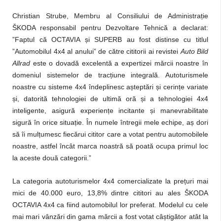
Christian Strube, Membru al Consiliului de Administrație
ŠKODA responsabil pentru Dezvoltare Tehnică a declarat:
”Faptul că OCTAVIA și SUPERB au fost distinse cu titlul
”Automobilul 4x4 al anului” de către cititorii ai revistei
Auto Bild
Allrad
este o dovadă excelentă a expertizei mărcii noastre în
domeniul sistemelor de tracțiune integrală. Autoturismele
noastre cu sisteme 4x4 îndeplinesc așteptări și cerințe variate
și, datorită tehnologiei de ultimă oră și a tehnologiei 4x4
inteligente, asigură experiențe incitante și manevrabilitate
sigură în orice situație. În numele întregii mele echipe, aș dori
să îi mulțumesc fiecărui cititor care a votat pentru automobilele
noastre, astfel încât marca noastră să poată ocupa primul loc
la aceste două categorii.”
La categoria autoturismelor 4x4 comercializate la prețuri mai
mici de 40.000 euro, 13,8% dintre cititori au ales ŠKODA
OCTAVIA 4x4 ca fiind automobilul lor preferat. Modelul cu cele
mai mari vânzări din gama mărcii a fost votat câștigător atât la