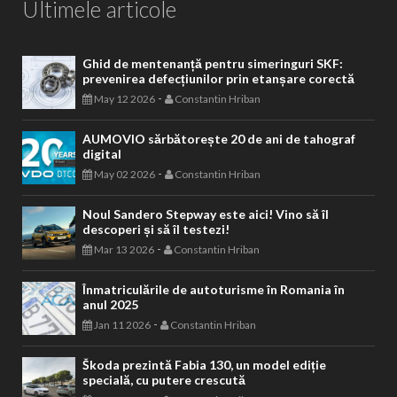
Ultimele articole
Ghid de mentenanță pentru simeringuri SKF:
prevenirea defecțiunilor prin etanșare corectă
-
May 12 2026
Constantin Hriban
AUMOVIO sărbătorește 20 de ani de tahograf
digital
-
May 02 2026
Constantin Hriban
Noul Sandero Stepway este aici! Vino să îl
descoperi și să îl testezi!
-
Mar 13 2026
Constantin Hriban
Înmatriculările de autoturisme în Romania în
anul 2025
-
Jan 11 2026
Constantin Hriban
Škoda prezintă Fabia 130, un model ediție
specială, cu putere crescută