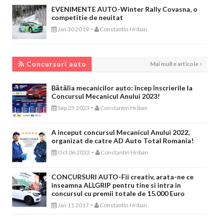
EVENIMENTE AUTO-Winter Rally Covasna, o
competitie de neuitat
-
Jan 30 2019
Constantin Hriban
CONCURSURI AUTO
Concursuri auto
Mai multe articole
Bătălia mecanicilor auto: încep înscrierile la
Concursul Mecanicul Anului 2023!
-
Sep 25 2023
Constantin Hriban
A inceput concursul Mecanicul Anului 2022,
organizat de catre AD Auto Total Romania!
-
Oct 06 2022
Constantin Hriban
CONCURSURI AUTO-Fii creativ, arata-ne ce
inseamna ALLGRIP pentru tine si intra in
concursul cu premii totale de 15.000 Euro
-
Jan 11 2017
Constantin Hriban