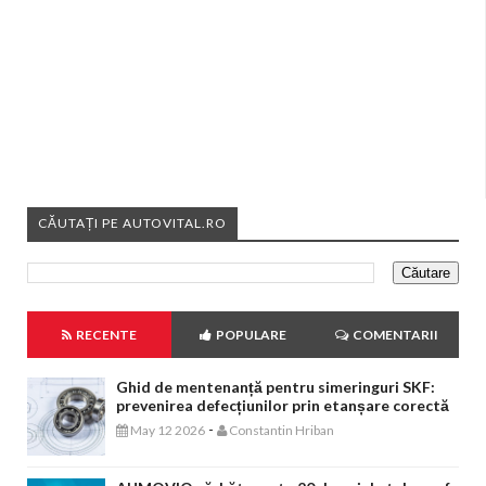
CĂUTAȚI PE AUTOVITAL.RO
RECENTE
POPULARE
COMENTARII
Ghid de mentenanță pentru simeringuri SKF:
prevenirea defecțiunilor prin etanșare corectă
-
May 12 2026
Constantin Hriban