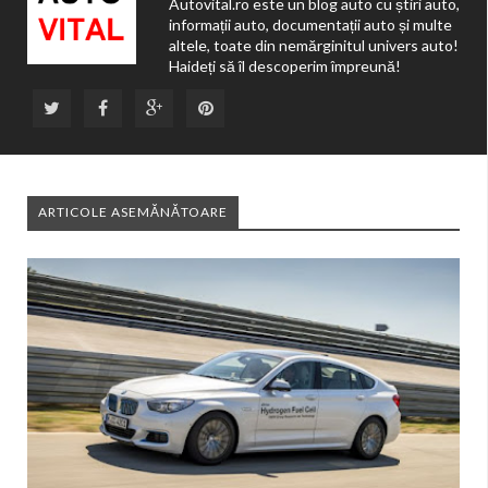
Autovital.ro este un blog auto cu știri auto,
informații auto, documentații auto și multe
altele, toate din nemărginitul univers auto!
Haideți să îl descoperim împreună!
ARTICOLE ASEMĂNĂTOARE