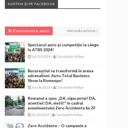
SUNTEM ȘI PE FACEBOOK
EVENIMENTE AUTO
Evenimente auto
Mai multe articole
Spectacol auto și competiție la sânge
la ATBS 2024!
-
Jun 03 2024
Constantin Hriban
Bucureștiul se transformă în arena
adrenalinei: Auto Total Business
Show la Romexpo!
-
Jun 08 2023
Constantin Hriban
Romanul a spus „DA, sigurantei! DA,
atentiei! DA, vietii!” in cadrul
evenimentului Zero Accidente by ZF
-
Jul 10 2019
Constantin Hriban
Zero Accidente – O campanie a