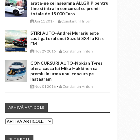
arata-ne ce inseamna ALLGRIP pentru
tine si intra in concursul cu premii
totale de 15.000 Euro
-
Jan 11 2017
Constantin Hriban
STIRI AUTO-Andrei Murariu este
castigatorul unui Suzuki SX4 la Kiss
FM
-
Nov 29 2016
Constantin Hriban
CONCURSURI AUTO-Nokian Tyres
ofera casca lui Mika Häkkinen ca
premiu in urma unui concurs pe
Instagram
-
Nov 01 2016
Constantin Hriban
ARHIVĂ ARTICOLE
BLOGROLL