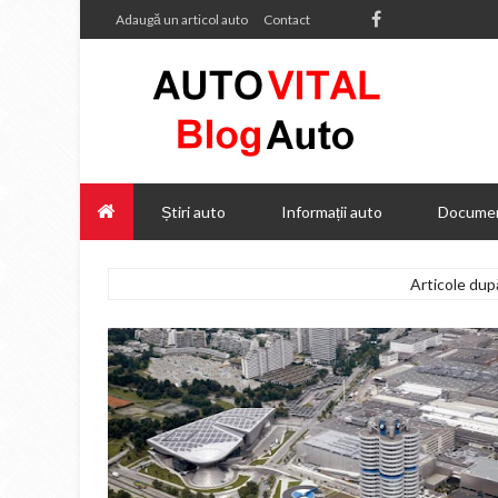
Adaugă un articol auto
Contact
Știri auto
Informații auto
Documen
Articole d