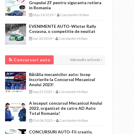
Grupului ZF pentru siguranta rutiera
in Romania
-
May 24 2019
Constantin Hriban
EVENIMENTE AUTO-Winter Rally
Covasna, o competitie de neuitat
-
Jan 30 2019
Constantin Hriban
CONCURSURI AUTO
Concursuri auto
Mai multe articole
Bătălia mecanicilor auto: încep
înscrierile la Concursul Mecanicul
Anului 2023!
-
Sep 25 2023
Constantin Hriban
A inceput concursul Mecanicul Anului
2022, organizat de catre AD Auto
Total Romania!
-
Oct 06 2022
Constantin Hriban
CONCURSURI AUTO-Fii creativ,