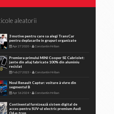
icole aleatorii
3 motive pentru care sa alegi TransCar
pentru deplasarile in grupuri organizate
-
Apr 27 2020
Constantin Hriban
Premiera primului MINI Cooper SE Cabriolet:
jante din aliaj fabricate 100% din aluminiu
reciclat
-
Feb 27 2023
Constantin Hriban
Noul Renault Captur: voiture à vivre din
segmentul B
-
Apr 16 2024
Constantin Hriban
Continental furnizează sistem digital de
acces pentru SUV-ul electric premium Audi
Q6 e-tron