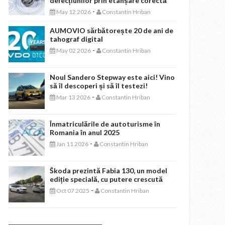
defecțiunilor prin etanșare corectă
-
May 12 2026
Constantin Hriban
AUMOVIO sărbătorește 20 de ani de
tahograf digital
-
May 02 2026
Constantin Hriban
Noul Sandero Stepway este aici! Vino
să îl descoperi și să îl testezi!
-
Mar 13 2026
Constantin Hriban
Înmatriculările de autoturisme în
Romania în anul 2025
-
Jan 11 2026
Constantin Hriban
Škoda prezintă Fabia 130, un model
ediție specială, cu putere crescută
-
Oct 07 2025
Constantin Hriban