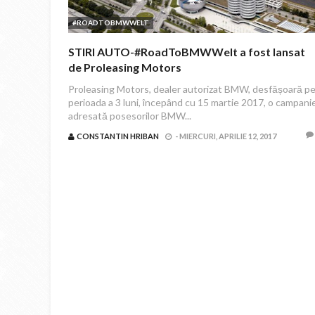
#ROADTOBMWWELT
STIRI AUTO-#RoadToBMWWelt a fost lansat
de Proleasing Motors
Proleasing Motors, dealer autorizat BMW, desfășoară p
perioada a 3 luni, începând cu 15 martie 2017, o campani
adresată posesorilor BMW...
CONSTANTIN HRIBAN
-
MIERCURI, APRILIE 12, 2017