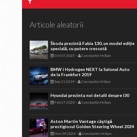
Articole aleatorii
Škoda prezintă Fabia 130, un model ediție
specială, cu putere crescută
-
Oct 07 2025
Constantin Hriban
BMW i Hydrogen NEXT la Salonul Auto
de la Frankfurt 2019
-
Sep 11 2019
Constantin Hriban
Hyundai prezinta noi detalii despre i30
-
Feb 27 2020
Constantin Hriban
Aston Martin Vantage câștigă
prestigiosul Golden Steering Wheel 2024
-
Nov 09 2024
Constantin Hriban