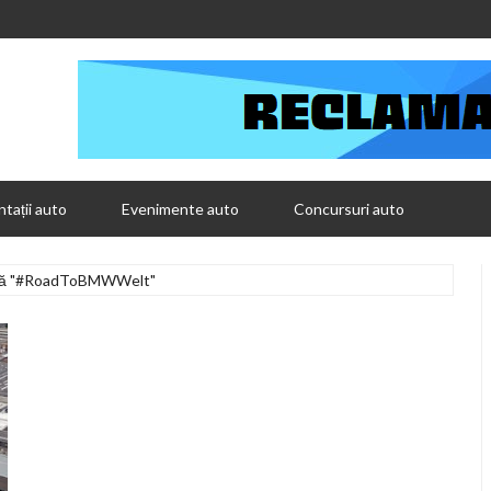
tații auto
Evenimente auto
Concursuri auto
upă "#RoadToBMWWelt"