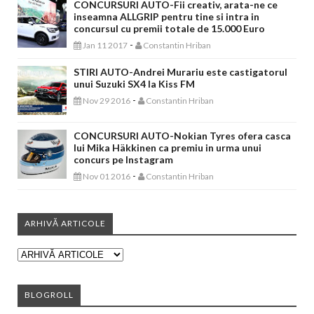
CONCURSURI AUTO-Fii creativ, arata-ne ce
inseamna ALLGRIP pentru tine si intra in
concursul cu premii totale de 15.000 Euro
-
Jan 11 2017
Constantin Hriban
STIRI AUTO-Andrei Murariu este castigatorul
unui Suzuki SX4 la Kiss FM
-
Nov 29 2016
Constantin Hriban
CONCURSURI AUTO-Nokian Tyres ofera casca
lui Mika Häkkinen ca premiu in urma unui
concurs pe Instagram
-
Nov 01 2016
Constantin Hriban
ARHIVĂ ARTICOLE
BLOGROLL