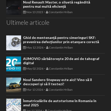
Noul Renault Master, o siluetă regândită
pentru mai multă eficiență
-
Nov 13 2023
Constantin Hriban
Ultimele articole
Ghid de mentenanță pentru simeringuri SKF:
prevenirea defecțiunilor prin etanșare corectă
-
May 12 2026
Constantin Hriban
AUMOVIO sărbătorește 20 de ani de tahograf
digital
-
May 02 2026
Constantin Hriban
Noul Sandero Stepway este aici! Vino să îl
descoperi și să îl testezi!
-
Mar 13 2026
Constantin Hriban
Înmatriculările de autoturisme în Romania în
anul 2025
-
Jan 11 2026
Constantin Hriban