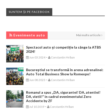
SUNTEM ȘI PE FACEBOOK
EVENIMENTE AUTO
Evenimente auto
Mai multe articole
Spectacol auto și competiție la sânge la ATBS
2024!
-
Jun 03 2024
Constantin Hriban
Bucureștiul se transformă în arena adrenalinei:
Auto Total Business Show la Romexpo!
-
Jun 08 2023
Constantin Hriban
Romanul a spus „DA, sigurantei! DA, atentiei!
DA, vietii!” in cadrul evenimentului Zero
Accidente by ZF
-
Jul 10 2019
Constantin Hriban