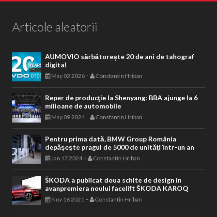
Articole aleatorii
AUMOVIO sărbătorește 20 de ani de tahograf
digital
-
May 02 2026
Constantin Hriban
Reper de producţie la Shenyang: BBA ajunge la 6
milioane de automobile
-
May 09 2024
Constantin Hriban
Pentru prima dată, BMW Group România
depăşeşte pragul de 5000 de unităţi într-un an
-
Jan 17 2024
Constantin Hriban
ŠKODA a publicat doua schite de design in
avanpremiera noului facelift ŠKODA KAROQ
-
Nov 16 2021
Constantin Hriban