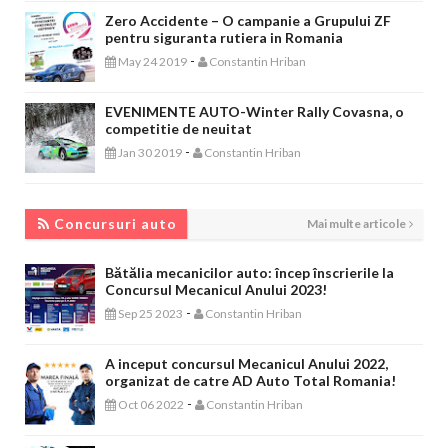
Zero Accidente – O campanie a Grupului ZF
pentru siguranta rutiera in Romania
-
May 24 2019
Constantin Hriban
EVENIMENTE AUTO-Winter Rally Covasna, o
competitie de neuitat
-
Jan 30 2019
Constantin Hriban
CONCURSURI AUTO
Concursuri auto
Mai multe articole
Bătălia mecanicilor auto: încep înscrierile la
Concursul Mecanicul Anului 2023!
-
Sep 25 2023
Constantin Hriban
A inceput concursul Mecanicul Anului 2022,
organizat de catre AD Auto Total Romania!
-
Oct 06 2022
Constantin Hriban