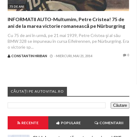
75 DE ANI
INFORMATII AUTO-Multumim, Petre Cristea! 75 de
ani de la marea victorie romanească pe Nürburgring
Cu 75 de ani în urmă, pe 21 mai 1939, Petre Cristea şi al său
BMW 328 se impuneau în cursa Eifelrennen, pe Nürburgring. Era
o victorie sp...
0
CONSTANTIN HRIBAN
-
MIERCURI, MAI 21, 2014
CĂUTAȚI PE AUTOVITAL.RO
RECENTE
POPULARE
COMENTARII