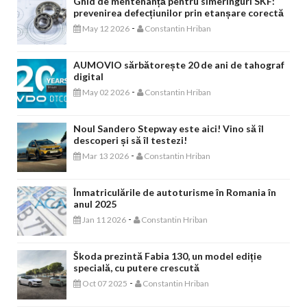
Ghid de mentenanță pentru simeringuri SKF:
prevenirea defecțiunilor prin etanșare corectă
-
May 12 2026
Constantin Hriban
AUMOVIO sărbătorește 20 de ani de tahograf
digital
-
May 02 2026
Constantin Hriban
Noul Sandero Stepway este aici! Vino să îl
descoperi și să îl testezi!
-
Mar 13 2026
Constantin Hriban
Înmatriculările de autoturisme în Romania în
anul 2025
-
Jan 11 2026
Constantin Hriban
Škoda prezintă Fabia 130, un model ediție
specială, cu putere crescută
-
Oct 07 2025
Constantin Hriban