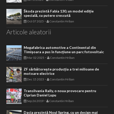
Škoda prezintă Fabia 130, un model ediție
specială, cu putere crescută
-
Oct 07 2025
Constantin Hriban
Articole aleatorii
Megafabrica automotive a Continental din
Timișoara a pus în funcțiune un parc fotovoltaic
-
Mar 02 2025
Constantin Hriban
ZF sărbătorește producția a trei milioane de
motoare electrice
-
Dec 15 2023
Constantin Hriban
Transilvania Rally, o noua provocare pentru
Ciprian Daniel Lupu
-
Sep 26 2019
Constantin Hriban
Dacia prezintă Noul Spring, cu un design mai