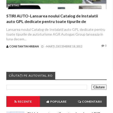
AC STAG
STIRI AUTO-Lansarea noului Catalog de Instalatii
auto GPL dedicate pentru toate tipurile de
autoturisme
Lansarea noului Catalog de Instalatii auto GPL dedicate pentru
toate tipurile de autoturisme AGR Autogas Group lanseaza in
luna decem...
0
CONSTANTIN HRIBAN
-
MARȚI, DECEMBRIE 18, 2012
CĂUTAȚI PE AUTOVITAL.RO
RECENTE
POPULARE
COMENTARII