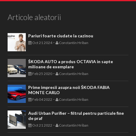
Articole aleatorii
Pariuri foarte ciudate la cazinou
-
Oct 21 2024
Constantin Hriban
ŠKODA AUTO a produs OCTAVIA in sapte
milioane de exemplare
-
Feb 25 2020
Constantin Hriban
Prime impresii asupra noii ŠKODA FABIA
MONTE CARLO
-
Feb 04 2022
Constantin Hriban
Audi Urban Purifier – filtrul pentru particule fine
de praf
-
Oct 21 2022
Constantin Hriban