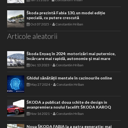
Škoda prezintă Fabia 130, un model ediție
specială, cu putere crescută
-
Oct 07 2025
Constantin Hriban
Articole aleatorii
Škoda Enyaq în 2024: motorizări mai puternice,
încărcare mai rapidă, autonomie și mai mare
-
Dec 13 2023
Constantin Hriban
Ghidul sănătății mentale în cazinourile online
-
May 27 2024
Constantin Hriban
ŠKODA a publicat doua schite de design in
avanpremiera noului facelift ŠKODA KAROQ
-
Nov 16 2021
Constantin Hriban
Noua ŠKODA FABIA la a patra generatie: mai