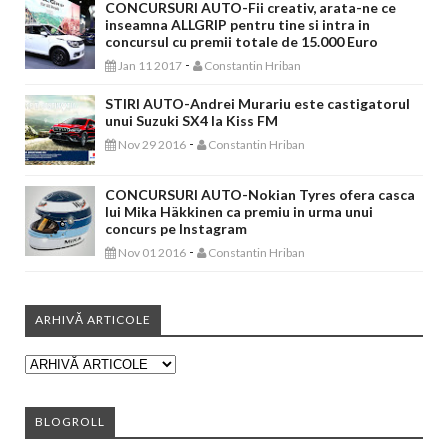
CONCURSURI AUTO-Fii creativ, arata-ne ce
inseamna ALLGRIP pentru tine si intra in
concursul cu premii totale de 15.000 Euro
-
Jan 11 2017
Constantin Hriban
STIRI AUTO-Andrei Murariu este castigatorul
unui Suzuki SX4 la Kiss FM
-
Nov 29 2016
Constantin Hriban
CONCURSURI AUTO-Nokian Tyres ofera casca
lui Mika Häkkinen ca premiu in urma unui
concurs pe Instagram
-
Nov 01 2016
Constantin Hriban
ARHIVĂ ARTICOLE
BLOGROLL