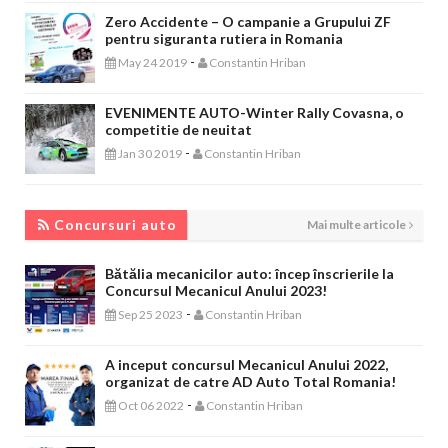
Zero Accidente – O campanie a Grupului ZF
pentru siguranta rutiera in Romania
-
May 24 2019
Constantin Hriban
EVENIMENTE AUTO-Winter Rally Covasna, o
competitie de neuitat
-
Jan 30 2019
Constantin Hriban
CONCURSURI AUTO
Concursuri auto
Mai multe articole
Bătălia mecanicilor auto: încep înscrierile la
Concursul Mecanicul Anului 2023!
-
Sep 25 2023
Constantin Hriban
A inceput concursul Mecanicul Anului 2022,
organizat de catre AD Auto Total Romania!
-
Oct 06 2022
Constantin Hriban