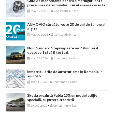
Ghid de mentenanță pentru simeringuri SKF:
prevenirea defecțiunilor prin etanșare corectă
-
May 12 2026
Constantin Hriban
AUMOVIO sărbătorește 20 de ani de tahograf
digital
-
May 02 2026
Constantin Hriban
Noul Sandero Stepway este aici! Vino să îl
descoperi și să îl testezi!
-
Mar 13 2026
Constantin Hriban
Înmatriculările de autoturisme în Romania în
anul 2025
-
Jan 11 2026
Constantin Hriban
Škoda prezintă Fabia 130, un model ediție
specială, cu putere crescută
-
Oct 07 2025
Constantin Hriban