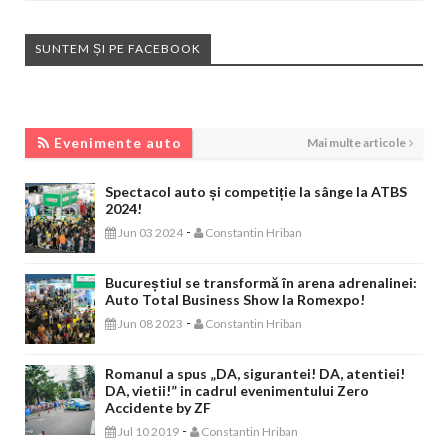
SUNTEM ȘI PE FACEBOOK
EVENIMENTE AUTO
Evenimente auto
Mai multe articole
Spectacol auto și competiție la sânge la ATBS
2024!
-
Jun 03 2024
Constantin Hriban
Bucureștiul se transformă în arena adrenalinei:
Auto Total Business Show la Romexpo!
-
Jun 08 2023
Constantin Hriban
Romanul a spus „DA, sigurantei! DA, atentiei!
DA, vietii!” in cadrul evenimentului Zero
Accidente by ZF
-
Jul 10 2019
Constantin Hriban