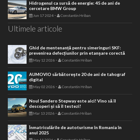
Hidrogenul ca sursă de energie: 45 de ani de
cercetare BMW Group
-
Jun 17 2024
Constantin Hriban
Ultimele articole
Ghid de mentenanță pentru simeringuri SKF:
prevenirea defecțiunilor prin etanșare corectă
-
May 12 2026
Constantin Hriban
AUMOVIO sărbătorește 20 de ani de tahograf
digital
-
May 02 2026
Constantin Hriban
Noul Sandero Stepway este aici! Vino să îl
descoperi și să îl testezi!
-
Mar 13 2026
Constantin Hriban
Înmatriculările de autoturisme în Romania în
anul 2025
-
Jan 11 2026
Constantin Hriban