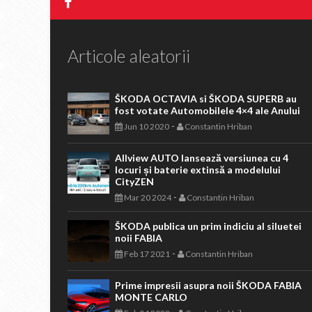
Articole aleatorii
ŠKODA OCTAVIA si ŠKODA SUPERB au
fost votate Automobilele 4×4 ale Anului
-
Jun 10 2020
Constantin Hriban
Allview AUTO lansează versiunea cu 4
locuri și baterie extinsă a modelului
CityZEN
-
Mar 20 2024
Constantin Hriban
ŠKODA publica un prim indiciu al siluetei
noii FABIA
-
Feb 17 2021
Constantin Hriban
Prime impresii asupra noii ŠKODA FABIA
MONTE CARLO