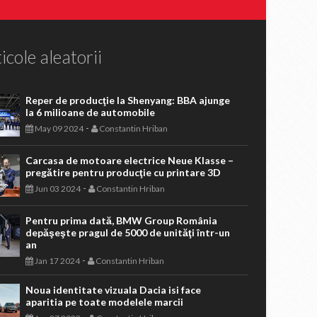
icole aleatorii
Reper de producţie la Shenyang: BBA ajunge
la 6 milioane de automobile
-
May 09 2024
Constantin Hriban
Carcasa de motoare electrice Neue Klasse –
pregătire pentru producţie cu printare 3D
-
Jun 03 2024
Constantin Hriban
Pentru prima dată, BMW Group România
depăşeşte pragul de 5000 de unităţi într-un
an
-
Jan 17 2024
Constantin Hriban
Noua identitate vizuala Dacia isi face
aparitia pe toate modelele marcii