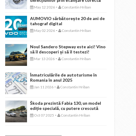
defecțiunilor prin etanșare corectă
-
May 12 2026
Constantin Hriban
AUMOVIO sărbătorește 20 de ani de
tahograf digital
-
May 02 2026
Constantin Hriban
Noul Sandero Stepway este aici! Vino
să îl descoperi și să îl testezi!
-
Mar 13 2026
Constantin Hriban
Înmatriculările de autoturisme în
Romania în anul 2025
-
Jan 11 2026
Constantin Hriban
Škoda prezintă Fabia 130, un model
ediție specială, cu putere crescută
-
Oct 07 2025
Constantin Hriban