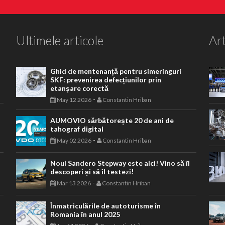
Ultimele articole
Art
Ghid de mentenanță pentru simeringuri
SKF: prevenirea defecțiunilor prin
etanșare corectă
-
May 12 2026
Constantin Hriban
AUMOVIO sărbătorește 20 de ani de
tahograf digital
-
May 02 2026
Constantin Hriban
Noul Sandero Stepway este aici! Vino să îl
descoperi și să îl testezi!
-
Mar 13 2026
Constantin Hriban
Înmatriculările de autoturisme în
Romania în anul 2025