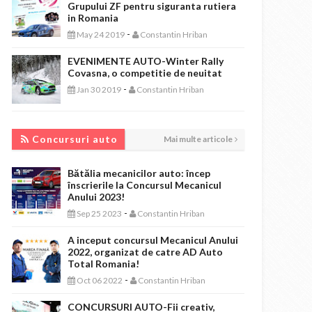
Grupului ZF pentru siguranta rutiera
in Romania
-
May 24 2019
Constantin Hriban
EVENIMENTE AUTO-Winter Rally
Covasna, o competitie de neuitat
-
Jan 30 2019
Constantin Hriban
CONCURSURI AUTO
Concursuri auto
Mai multe articole
Bătălia mecanicilor auto: încep
înscrierile la Concursul Mecanicul
Anului 2023!
-
Sep 25 2023
Constantin Hriban
A inceput concursul Mecanicul Anului
2022, organizat de catre AD Auto
Total Romania!
-
Oct 06 2022
Constantin Hriban
CONCURSURI AUTO-Fii creativ,