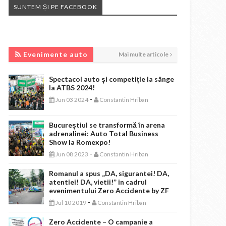
SUNTEM ȘI PE FACEBOOK
EVENIMENTE AUTO
Evenimente auto
Mai multe articole
Spectacol auto și competiție la sânge
la ATBS 2024!
-
Jun 03 2024
Constantin Hriban
Bucureștiul se transformă în arena
adrenalinei: Auto Total Business
Show la Romexpo!
-
Jun 08 2023
Constantin Hriban
Romanul a spus „DA, sigurantei! DA,
atentiei! DA, vietii!” in cadrul
evenimentului Zero Accidente by ZF
-
Jul 10 2019
Constantin Hriban
Zero Accidente – O campanie a