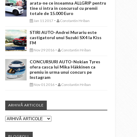
arata-ne ce inseamna ALLGRIP pentru
tine si intra in concursul cu premii
totale de 15.000 Euro
-
Jan 11 2017
Constantin Hriban
STIRI AUTO-Andrei Murariu este
castigatorul unui Suzuki SX4 la Kiss
FM
-
Nov 29 2016
Constantin Hriban
CONCURSURI AUTO-Nokian Tyres
ofera casca lui Mika Häkkinen ca
premiu in urma unui concurs pe
Instagram
-
Nov 01 2016
Constantin Hriban
ARHIVĂ ARTICOLE
BLOGROLL