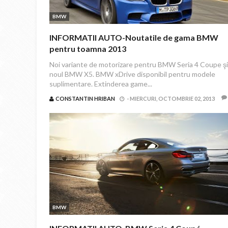
BMW
INFORMATII AUTO-Noutatile de gama BMW
pentru toamna 2013
Noi variante de motorizare pentru BMW Seria 4 Coupe şi
noul BMW X5. BMW xDrive disponibil pentru modele
suplimentare. Extinderea game...
CONSTANTIN HRIBAN
-
MIERCURI, OCTOMBRIE 02, 2013
BMW