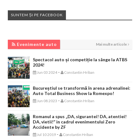
SUNTEM ȘI PE FACEBOOK
EVENIMENTE AUTO
Evenimente auto
Mai multe articole
Spectacol auto și competiție la sânge la ATBS
2024!
-
Jun 03 2024
Constantin Hriban
Bucureștiul se transformă în arena adrenalinei:
Auto Total Business Show la Romexpo!
-
Jun 08 2023
Constantin Hriban
Romanul a spus „DA, sigurantei! DA, atentiei!
DA, vietii!” in cadrul evenimentului Zero
Accidente by ZF
-
Jul 10 2019
Constantin Hriban