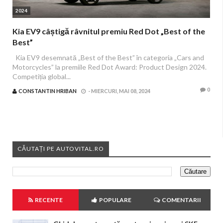
2024
Kia EV9 câștigă râvnitul premiu Red Dot „Best of the
Best”
Kia EV9 desemnată „Best of the Best” în categoria „Cars and
Motorcycles” la premiile Red Dot Award: Product Design 2024.
Competiția global...
0
CONSTANTIN HRIBAN
-
MIERCURI, MAI 08, 2024
CĂUTAȚI PE AUTOVITAL.RO
RECENTE
POPULARE
COMENTARII