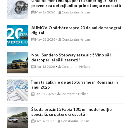
Ghid de mentenanță pentru simeringuri SKF:
prevenirea defecțiunilor prin etanșare corectă
-
May 12 2026
Constantin Hriban
AUMOVIO sărbătorește 20 de ani de tahograf
digital
-
May 02 2026
Constantin Hriban
Noul Sandero Stepway este aici! Vino să îl
descoperi și să îl testezi!
-
Mar 13 2026
Constantin Hriban
Înmatriculările de autoturisme în Romania în
anul 2025
-
Jan 11 2026
Constantin Hriban
Škoda prezintă Fabia 130, un model ediție
specială, cu putere crescută
-
Oct 07 2025
Constantin Hriban