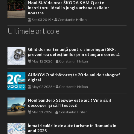
Noul SUV de oras ŠKODA KAMIQ este
insotitorul ideal in jungla urbana a zilelor
noastre
-
Sep 03 2019
Constantin Hriban
Ultimele articole
Ghid de mentenanță pentru simeringuri SKF:
prevenirea defecțiunilor prin etanșare corectă
-
May 12 2026
Constantin Hriban
AUMOVIO sărbătorește 20 de ani de tahograf
digital
-
May 02 2026
Constantin Hriban
Noul Sandero Stepway este aici! Vino să îl
descoperi și să îl testezi!
-
Mar 13 2026
Constantin Hriban
Înmatriculările de autoturisme în Romania în
anul 2025