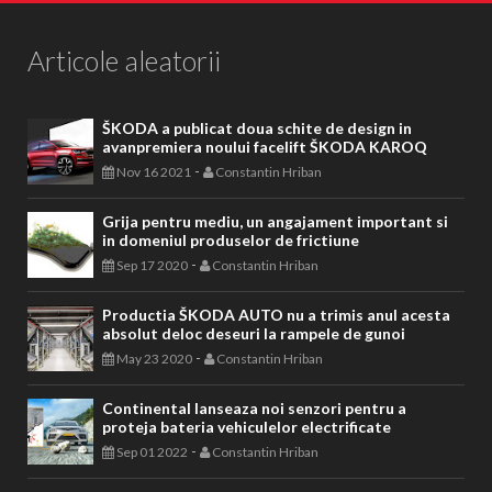
Articole aleatorii
ŠKODA a publicat doua schite de design in
avanpremiera noului facelift ŠKODA KAROQ
-
Nov 16 2021
Constantin Hriban
Grija pentru mediu, un angajament important si
in domeniul produselor de frictiune
-
Sep 17 2020
Constantin Hriban
Productia ŠKODA AUTO nu a trimis anul acesta
absolut deloc deseuri la rampele de gunoi
-
May 23 2020
Constantin Hriban
Continental lanseaza noi senzori pentru a
proteja bateria vehiculelor electrificate
-
Sep 01 2022
Constantin Hriban