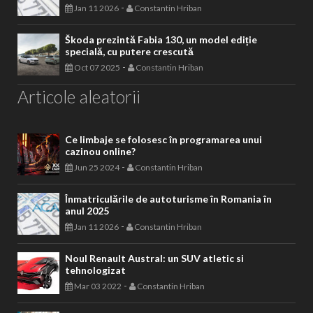
-
Jan 11 2026
Constantin Hriban
Škoda prezintă Fabia 130, un model ediție
specială, cu putere crescută
-
Oct 07 2025
Constantin Hriban
Articole aleatorii
Ce limbaje se folosesc în programarea unui
cazinou online?
-
Jun 25 2024
Constantin Hriban
Înmatriculările de autoturisme în Romania în
anul 2025
-
Jan 11 2026
Constantin Hriban
Noul Renault Austral: un SUV atletic si
tehnologizat
-
Mar 03 2022
Constantin Hriban