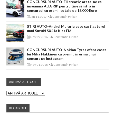
CONCURSURI AUTO-Fii creativ, arata-ne ce
inseamna ALLGRIP pentru tine si intra in
concursul cu premii totale de 15.000 Euro
-
Jan 11 2017
Constantin Hriban
STIRI AUTO-Andrei Murariu este castigatorul
unui Suzuki SX4 la Kiss FM
-
Nov 29 2016
Constantin Hriban
CONCURSURI AUTO-Nokian Tyres ofera casca
lui Mika Häkkinen ca premiu in urma unui
concurs pe Instagram
-
Nov 01 2016
Constantin Hriban
ARHIVĂ ARTICOLE
BLOGROLL