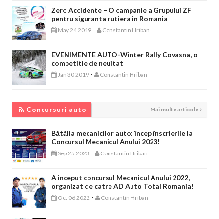
Zero Accidente – O campanie a Grupului ZF
pentru siguranta rutiera in Romania
-
May 24 2019
Constantin Hriban
EVENIMENTE AUTO-Winter Rally Covasna, o
competitie de neuitat
-
Jan 30 2019
Constantin Hriban
CONCURSURI AUTO
Concursuri auto
Mai multe articole
Bătălia mecanicilor auto: încep înscrierile la
Concursul Mecanicul Anului 2023!
-
Sep 25 2023
Constantin Hriban
A inceput concursul Mecanicul Anului 2022,
organizat de catre AD Auto Total Romania!
-
Oct 06 2022
Constantin Hriban