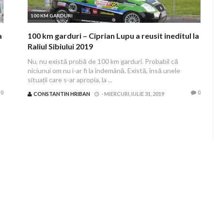
100 KM GARDURI
a
100 km garduri – Ciprian Lupu a reusit ineditul la
Raliul Sibiului 2019
Nu, nu există probă de 100 km garduri. Probabil că
niciunui om nu i-ar fi la îndemână. Există, însă unele
situații care s-ar apropia, la ...
0
0
CONSTANTIN HRIBAN
-
MIERCURI, IULIE 31, 2019