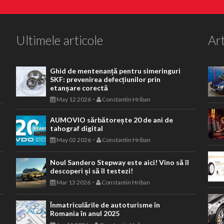
Ultimele articole
Art
Ghid de mentenanță pentru simeringuri
SKF: prevenirea defecțiunilor prin
etanșare corectă
-
May 12 2026
Constantin Hriban
AUMOVIO sărbătorește 20 de ani de
tahograf digital
-
May 02 2026
Constantin Hriban
Noul Sandero Stepway este aici! Vino să îl
descoperi și să îl testezi!
-
Mar 13 2026
Constantin Hriban
Înmatriculările de autoturisme în
Romania în anul 2025