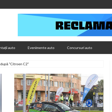
tații auto
Evenimente auto
Concursuri auto
 după "Citroen C2"