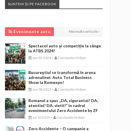
SUNTEM ȘI PE FACEBOOK
EVENIMENTE AUTO
Evenimente auto
Mai multe articole
Spectacol auto și competiție la sânge
la ATBS 2024!
-
Jun 03 2024
Constantin Hriban
Bucureștiul se transformă în arena
adrenalinei: Auto Total Business
Show la Romexpo!
-
Jun 08 2023
Constantin Hriban
Romanul a spus „DA, sigurantei! DA,
atentiei! DA, vietii!” in cadrul
evenimentului Zero Accidente by ZF
-
Jul 10 2019
Constantin Hriban
Zero Accidente – O campanie a