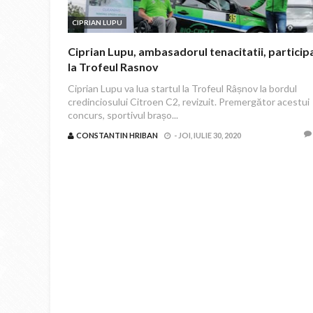
CIPRIAN LUPU
Ciprian Lupu, ambasadorul tenacitatii, particip
la Trofeul Rasnov
Ciprian Lupu va lua startul la Trofeul Râșnov la bordul
credinciosului Citroen C2, revizuit. Premergător acestui
concurs, sportivul brașo...
CONSTANTIN HRIBAN
-
JOI, IULIE 30, 2020