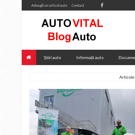
Adaugă un articol auto
Contact
Știri auto
Informații auto
Documen
Articole