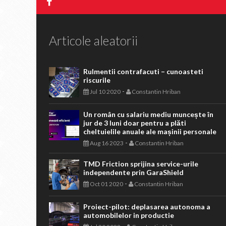
Articole aleatorii
Rulmentii contrafacuti – cunoasteti
riscurile
-
Jul 10 2020
Constantin Hriban
Un român cu salariu mediu muncește în
jur de 3 luni doar pentru a plăti
cheltuielile anuale ale mașinii personale
-
Aug 16 2023
Constantin Hriban
TMD Friction sprijina service-urile
independente prin GaraShield
-
Oct 01 2020
Constantin Hriban
Proiect-pilot: deplasarea autonoma a
automobilelor in productie