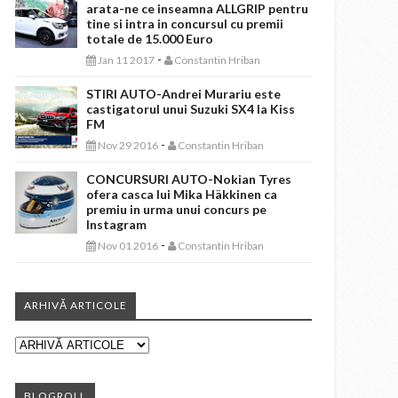
arata-ne ce inseamna ALLGRIP pentru
tine si intra in concursul cu premii
totale de 15.000 Euro
-
Jan 11 2017
Constantin Hriban
STIRI AUTO-Andrei Murariu este
castigatorul unui Suzuki SX4 la Kiss
FM
-
Nov 29 2016
Constantin Hriban
CONCURSURI AUTO-Nokian Tyres
ofera casca lui Mika Häkkinen ca
premiu in urma unui concurs pe
Instagram
-
Nov 01 2016
Constantin Hriban
ARHIVĂ ARTICOLE
BLOGROLL