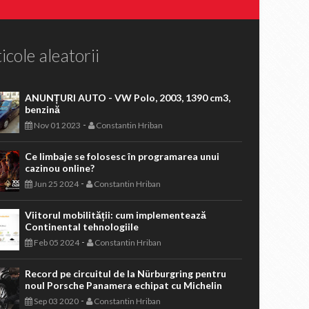
icole aleatorii
ANUNȚURI AUTO - VW Polo, 2003, 1390 cm3,
benzină
-
Nov 01 2023
Constantin Hriban
Ce limbaje se folosesc în programarea unui
cazinou online?
-
Jun 25 2024
Constantin Hriban
Viitorul mobilității: cum implementează
Continental tehnologiile
-
Feb 05 2024
Constantin Hriban
Record pe circuitul de la Nürburgring pentru
noul Porsche Panamera echipat cu Michelin
-
Sep 03 2020
Constantin Hriban