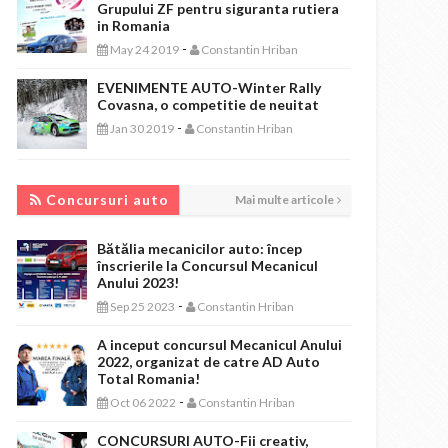
Grupului ZF pentru siguranta rutiera
in Romania
-
May 24 2019
Constantin Hriban
EVENIMENTE AUTO-Winter Rally
Covasna, o competitie de neuitat
-
Jan 30 2019
Constantin Hriban
CONCURSURI AUTO
Concursuri auto
Mai multe articole
Bătălia mecanicilor auto: încep
înscrierile la Concursul Mecanicul
Anului 2023!
-
Sep 25 2023
Constantin Hriban
A inceput concursul Mecanicul Anului
2022, organizat de catre AD Auto
Total Romania!
-
Oct 06 2022
Constantin Hriban
CONCURSURI AUTO-Fii creativ,