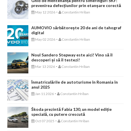
Ghid de mentenanță pentru simeringuri SKF:
prevenirea defecțiunilor prin etanșare corectă
-
May 12 2026
Constantin Hriban
AUMOVIO sărbătorește 20 de ani de tahograf
digital
-
May 02 2026
Constantin Hriban
Noul Sandero Stepway este aici! Vino să îl
descoperi și să îl testezi!
-
Mar 13 2026
Constantin Hriban
Înmatriculările de autoturisme în Romania în
anul 2025
-
Jan 11 2026
Constantin Hriban
Škoda prezintă Fabia 130, un model ediție
specială, cu putere crescută
-
Oct 07 2025
Constantin Hriban