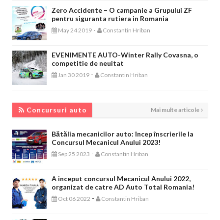
Zero Accidente – O campanie a Grupului ZF
pentru siguranta rutiera in Romania
-
May 24 2019
Constantin Hriban
EVENIMENTE AUTO-Winter Rally Covasna, o
competitie de neuitat
-
Jan 30 2019
Constantin Hriban
CONCURSURI AUTO
Concursuri auto
Mai multe articole
Bătălia mecanicilor auto: încep înscrierile la
Concursul Mecanicul Anului 2023!
-
Sep 25 2023
Constantin Hriban
A inceput concursul Mecanicul Anului 2022,
organizat de catre AD Auto Total Romania!
-
Oct 06 2022
Constantin Hriban