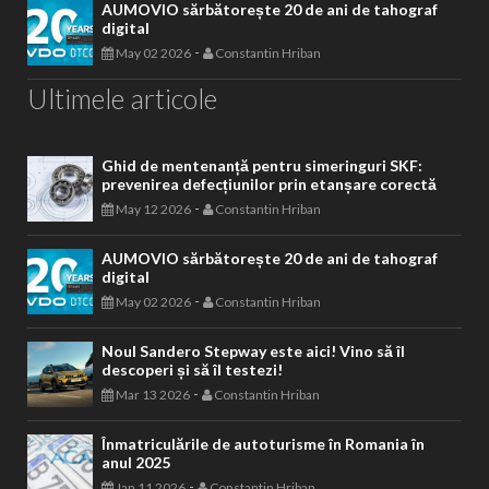
AUMOVIO sărbătorește 20 de ani de tahograf
digital
-
May 02 2026
Constantin Hriban
Ultimele articole
Ghid de mentenanță pentru simeringuri SKF:
prevenirea defecțiunilor prin etanșare corectă
-
May 12 2026
Constantin Hriban
AUMOVIO sărbătorește 20 de ani de tahograf
digital
-
May 02 2026
Constantin Hriban
Noul Sandero Stepway este aici! Vino să îl
descoperi și să îl testezi!
-
Mar 13 2026
Constantin Hriban
Înmatriculările de autoturisme în Romania în
anul 2025
-
Jan 11 2026
Constantin Hriban