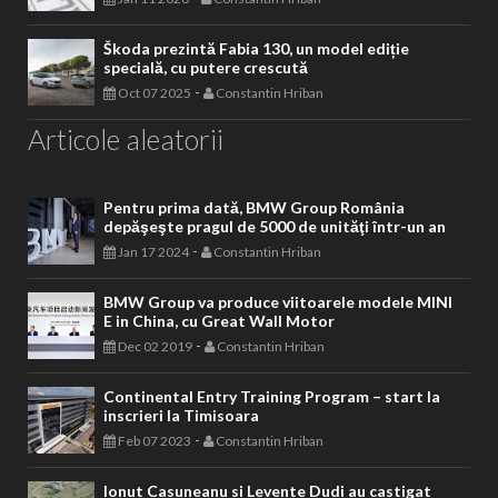
Škoda prezintă Fabia 130, un model ediție
specială, cu putere crescută
-
Oct 07 2025
Constantin Hriban
Articole aleatorii
Pentru prima dată, BMW Group România
depăşeşte pragul de 5000 de unităţi într-un an
-
Jan 17 2024
Constantin Hriban
BMW Group va produce viitoarele modele MINI
E in China, cu Great Wall Motor
-
Dec 02 2019
Constantin Hriban
Continental Entry Training Program – start la
inscrieri la Timisoara
-
Feb 07 2023
Constantin Hriban
Ionut Casuneanu si Levente Dudi au castigat