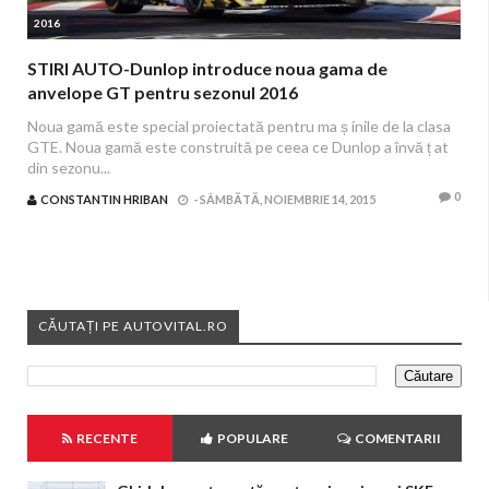
2016
STIRI AUTO-Dunlop introduce noua gama de
anvelope GT pentru sezonul 2016
Noua gamă este special proiectată pentru ma ș inile de la clasa
GTE. Noua gamă este construită pe ceea ce Dunlop a învă ț at
din sezonu...
0
CONSTANTIN HRIBAN
-
SÂMBĂTĂ, NOIEMBRIE 14, 2015
CĂUTAȚI PE AUTOVITAL.RO
RECENTE
POPULARE
COMENTARII