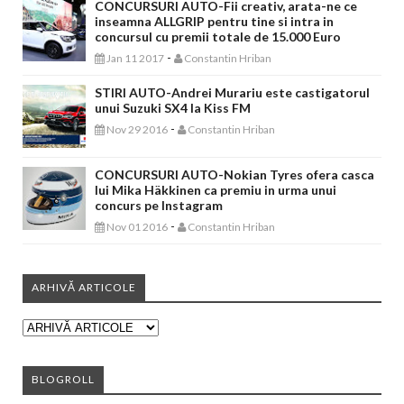
CONCURSURI AUTO-Fii creativ, arata-ne ce
inseamna ALLGRIP pentru tine si intra in
concursul cu premii totale de 15.000 Euro
-
Jan 11 2017
Constantin Hriban
STIRI AUTO-Andrei Murariu este castigatorul
unui Suzuki SX4 la Kiss FM
-
Nov 29 2016
Constantin Hriban
CONCURSURI AUTO-Nokian Tyres ofera casca
lui Mika Häkkinen ca premiu in urma unui
concurs pe Instagram
-
Nov 01 2016
Constantin Hriban
ARHIVĂ ARTICOLE
BLOGROLL