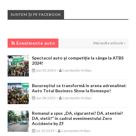
SUNTEM ȘI PE FACEBOOK
EVENIMENTE AUTO
Evenimente auto
Mai multe articole
Spectacol auto și competiție la sânge la ATBS
2024!
-
Jun 03 2024
Constantin Hriban
Bucureștiul se transformă în arena adrenalinei:
Auto Total Business Show la Romexpo!
-
Jun 08 2023
Constantin Hriban
Romanul a spus „DA, sigurantei! DA, atentiei!
DA, vietii!” in cadrul evenimentului Zero
Accidente by ZF
-
Jul 10 2019
Constantin Hriban