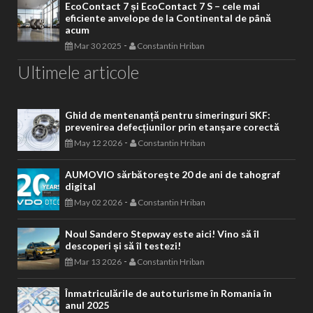
EcoContact 7 și EcoContact 7 S – cele mai
eficiente anvelope de la Continental de până
acum
-
Mar 30 2025
Constantin Hriban
Ultimele articole
Ghid de mentenanță pentru simeringuri SKF:
prevenirea defecțiunilor prin etanșare corectă
-
May 12 2026
Constantin Hriban
AUMOVIO sărbătorește 20 de ani de tahograf
digital
-
May 02 2026
Constantin Hriban
Noul Sandero Stepway este aici! Vino să îl
descoperi și să îl testezi!
-
Mar 13 2026
Constantin Hriban
Înmatriculările de autoturisme în Romania în
anul 2025