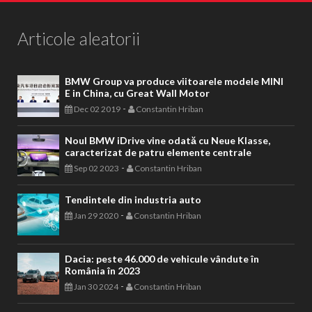
Articole aleatorii
BMW Group va produce viitoarele modele MINI
E in China, cu Great Wall Motor
-
Dec 02 2019
Constantin Hriban
Noul BMW iDrive vine odată cu Neue Klasse,
caracterizat de patru elemente centrale
-
Sep 02 2023
Constantin Hriban
Tendintele din industria auto
-
Jan 29 2020
Constantin Hriban
Dacia: peste 46.000 de vehicule vândute în
România în 2023
-
Jan 30 2024
Constantin Hriban