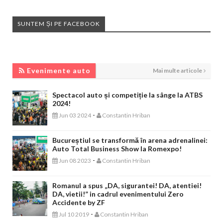
SUNTEM ȘI PE FACEBOOK
EVENIMENTE AUTO
Evenimente auto
Mai multe articole
Spectacol auto și competiție la sânge la ATBS
2024!
-
Jun 03 2024
Constantin Hriban
Bucureștiul se transformă în arena adrenalinei:
Auto Total Business Show la Romexpo!
-
Jun 08 2023
Constantin Hriban
Romanul a spus „DA, sigurantei! DA, atentiei!
DA, vietii!” in cadrul evenimentului Zero
Accidente by ZF
-
Jul 10 2019
Constantin Hriban