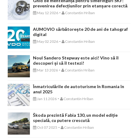
Ghid de mentenanță pentru simeringuri SKF:
prevenirea defecțiunilor prin etanșare corectă
-
May 12 2026
Constantin Hriban
AUMOVIO sărbătorește 20 de ani de tahograf
digital
-
May 02 2026
Constantin Hriban
Noul Sandero Stepway este aici! Vino să îl
descoperi și să îl testezi!
-
Mar 13 2026
Constantin Hriban
Înmatriculările de autoturisme în Romania în
anul 2025
-
Jan 11 2026
Constantin Hriban
Škoda prezintă Fabia 130, un model ediție
specială, cu putere crescută
-
Oct 07 2025
Constantin Hriban