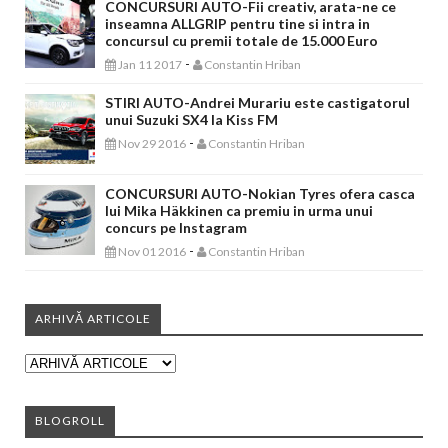
CONCURSURI AUTO-Fii creativ, arata-ne ce
inseamna ALLGRIP pentru tine si intra in
concursul cu premii totale de 15.000 Euro
-
Jan 11 2017
Constantin Hriban
STIRI AUTO-Andrei Murariu este castigatorul
unui Suzuki SX4 la Kiss FM
-
Nov 29 2016
Constantin Hriban
CONCURSURI AUTO-Nokian Tyres ofera casca
lui Mika Häkkinen ca premiu in urma unui
concurs pe Instagram
-
Nov 01 2016
Constantin Hriban
ARHIVĂ ARTICOLE
BLOGROLL