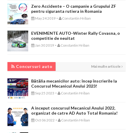
Zero Accidente – O campanie a Grupului ZF
pentru siguranta rutiera in Romania
-
May 24 2019
Constantin Hriban
EVENIMENTE AUTO-Winter Rally Covasna, o
competitie de neuitat
-
Jan 30 2019
Constantin Hriban
CONCURSURI AUTO
Concursuri auto
Mai multe articole
Bătălia mecanicilor auto: încep înscrierile la
Concursul Mecanicul Anului 2023!
-
Sep 25 2023
Constantin Hriban
A inceput concursul Mecanicul Anului 2022,
organizat de catre AD Auto Total Romania!
-
Oct 06 2022
Constantin Hriban