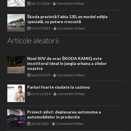
-
Jan 11 2026
Constantin Hriban
Škoda prezintă Fabia 130, un model ediție
specială, cu putere crescută
-
Oct 07 2025
Constantin Hriban
Articole aleatorii
Noul SUV de oras ŠKODA KAMIQ este
insotitorul ideal in jungla urbana a zilelor
noastre
-
Sep 03 2019
Constantin Hriban
Pariuri foarte ciudate la cazinou
-
Oct 21 2024
Constantin Hriban
Proiect-pilot: deplasarea autonoma a
automobilelor in productie
-
Jul 20 2022
Constantin Hriban