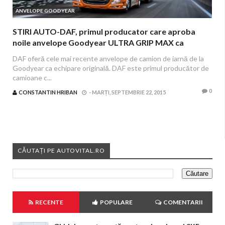
ANVELOPE GOODYEAR
STIRI AUTO-DAF, primul producator care aproba
noile anvelope Goodyear ULTRA GRIP MAX ca
echipare originala
DAF oferă cele mai recente anvelope de camion de iarnă de la
Goodyear ca echipare originală. DAF este primul producător de
camioane c...
0
CONSTANTIN HRIBAN
-
MARȚI, SEPTEMBRIE 22, 2015
CĂUTAȚI PE AUTOVITAL.RO
RECENTE
POPULARE
COMENTARII