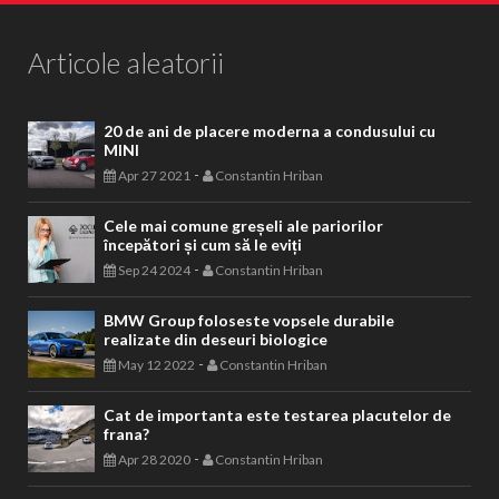
Articole aleatorii
20 de ani de placere moderna a condusului cu
MINI
-
Apr 27 2021
Constantin Hriban
Cele mai comune greșeli ale pariorilor
începători și cum să le eviți
-
Sep 24 2024
Constantin Hriban
BMW Group foloseste vopsele durabile
realizate din deseuri biologice
-
May 12 2022
Constantin Hriban
Cat de importanta este testarea placutelor de
frana?
-
Apr 28 2020
Constantin Hriban