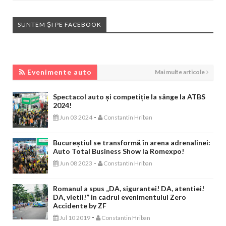
SUNTEM ȘI PE FACEBOOK
EVENIMENTE AUTO
Evenimente auto
Mai multe articole
Spectacol auto și competiție la sânge la ATBS
2024!
-
Jun 03 2024
Constantin Hriban
Bucureștiul se transformă în arena adrenalinei:
Auto Total Business Show la Romexpo!
-
Jun 08 2023
Constantin Hriban
Romanul a spus „DA, sigurantei! DA, atentiei!
DA, vietii!” in cadrul evenimentului Zero
Accidente by ZF
-
Jul 10 2019
Constantin Hriban