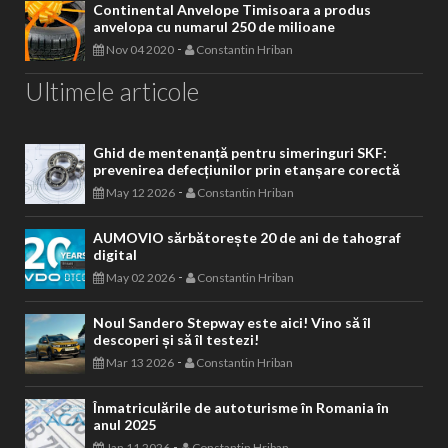
Continental Anvelope Timisoara a produs
anvelopa cu numarul 250 de milioane
-
Nov 04 2020
Constantin Hriban
Ultimele articole
Ghid de mentenanță pentru simeringuri SKF:
prevenirea defecțiunilor prin etanșare corectă
-
May 12 2026
Constantin Hriban
AUMOVIO sărbătorește 20 de ani de tahograf
digital
-
May 02 2026
Constantin Hriban
Noul Sandero Stepway este aici! Vino să îl
descoperi și să îl testezi!
-
Mar 13 2026
Constantin Hriban
Înmatriculările de autoturisme în Romania în
anul 2025
-
Jan 11 2026
Constantin Hriban