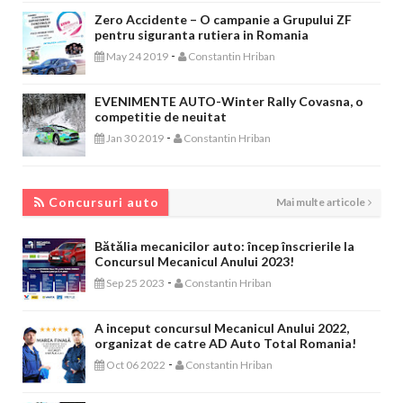
Zero Accidente – O campanie a Grupului ZF
pentru siguranta rutiera in Romania
-
May 24 2019
Constantin Hriban
EVENIMENTE AUTO-Winter Rally Covasna, o
competitie de neuitat
-
Jan 30 2019
Constantin Hriban
CONCURSURI AUTO
Concursuri auto
Mai multe articole
Bătălia mecanicilor auto: încep înscrierile la
Concursul Mecanicul Anului 2023!
-
Sep 25 2023
Constantin Hriban
A inceput concursul Mecanicul Anului 2022,
organizat de catre AD Auto Total Romania!
-
Oct 06 2022
Constantin Hriban