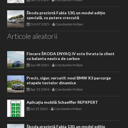
Škoda prezintă Fabia 130, un model ediție
specială, cu putere crescută
-
Oct 07 2025
Constantin Hriban
Articole aleatorii
Fiecare ŠKODA ENYAQ iV este livrata la client
cu balanta neutra de carbon
-
Jun 08 2021
Constantin Hriban
Precis, sigur, versatil: noul BMW X3 parcurge
etapele testelor dinamice
-
Apr 22 2024
Constantin Hriban
Aplicația mobilă Schaeffler REPXPERT
-
Jul 15 2023
Constantin Hriban
Škoda prezintă Fabia 130, un model ediție