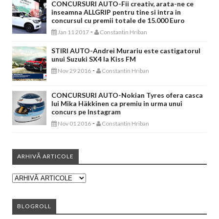
CONCURSURI AUTO-Fii creativ, arata-ne ce
inseamna ALLGRIP pentru tine si intra in
concursul cu premii totale de 15.000 Euro
-
Jan 11 2017
Constantin Hriban
STIRI AUTO-Andrei Murariu este castigatorul
unui Suzuki SX4 la Kiss FM
-
Nov 29 2016
Constantin Hriban
CONCURSURI AUTO-Nokian Tyres ofera casca
lui Mika Häkkinen ca premiu in urma unui
concurs pe Instagram
-
Nov 01 2016
Constantin Hriban
ARHIVĂ ARTICOLE
BLOGROLL