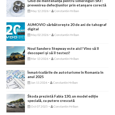
Ghid de mentenanță pentru simeringuri SKF:
prevenirea defecțiunilor prin etanșare corectă
-
May 12 2026
Constantin Hriban
AUMOVIO sărbătorește 20 de ani de tahograf
digital
-
May 02 2026
Constantin Hriban
Noul Sandero Stepway este aici! Vino să îl
descoperi și să îl testezi!
-
Mar 13 2026
Constantin Hriban
Înmatriculările de autoturisme în Romania în
anul 2025
-
Jan 11 2026
Constantin Hriban
Škoda prezintă Fabia 130, un model ediție
specială, cu putere crescută
-
Oct 07 2025
Constantin Hriban