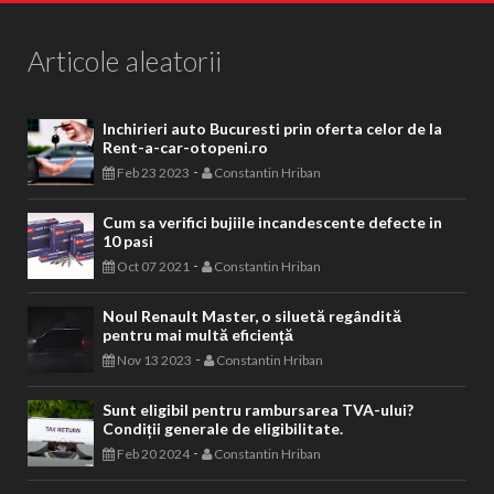
Articole aleatorii
Inchirieri auto Bucuresti prin oferta celor de la
Rent-a-car-otopeni.ro
-
Feb 23 2023
Constantin Hriban
Cum sa verifici bujiile incandescente defecte in
10 pasi
-
Oct 07 2021
Constantin Hriban
Noul Renault Master, o siluetă regândită
pentru mai multă eficiență
-
Nov 13 2023
Constantin Hriban
Sunt eligibil pentru rambursarea TVA-ului?
Condiții generale de eligibilitate.
-
Feb 20 2024
Constantin Hriban