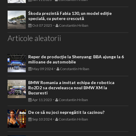
Škoda prezintă Fabia 130, un model ediție
specială, cu putere crescută
-
Oct 07 2025
Constantin Hriban
Articole aleatorii
Reper de producţie la Shenyang: BBA ajunge la 6
milioane de automobile
-
May 09 2024
Constantin Hriban
BMW Romania a invitat echipa de robotica
Ro2D2 sa dezveleasca noul BMW XM la
Bucuresti
-
Apr 11 2023
Constantin Hriban
De ce să nu joci nepregătit la cazinou?
-
Sep 10 2024
Constantin Hriban