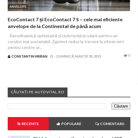
ANVELOPE
EcoContact 7 și EcoContact 7 S – cele mai eficiente
anvelope de la Continental de până acum
Aerodinamică optimizată și rezistență la rulare pentru un
condus mai sustenabil. Zgomot redus la trecere la viteze mici
pentru centre ur...
0
CONSTANTIN HRIBAN
-
DUMINICĂ, MARTIE 30, 2025
CĂUTAȚI PE AUTOVITAL.RO
RECENTE
POPULARE
COMENTARII