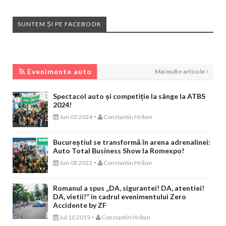
SUNTEM ȘI PE FACEBOOK
EVENIMENTE AUTO
Evenimente auto
Mai multe articole
Spectacol auto și competiție la sânge la ATBS
2024!
-
Jun 03 2024
Constantin Hriban
Bucureștiul se transformă în arena adrenalinei:
Auto Total Business Show la Romexpo!
-
Jun 08 2023
Constantin Hriban
Romanul a spus „DA, sigurantei! DA, atentiei!
DA, vietii!” in cadrul evenimentului Zero
Accidente by ZF
-
Jul 10 2019
Constantin Hriban