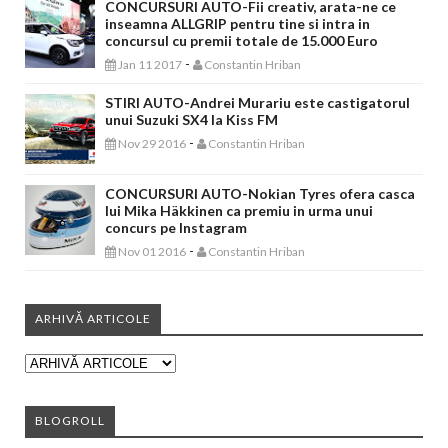
CONCURSURI AUTO-Fii creativ, arata-ne ce
inseamna ALLGRIP pentru tine si intra in
concursul cu premii totale de 15.000 Euro
-
Jan 11 2017
Constantin Hriban
STIRI AUTO-Andrei Murariu este castigatorul
unui Suzuki SX4 la Kiss FM
-
Nov 29 2016
Constantin Hriban
CONCURSURI AUTO-Nokian Tyres ofera casca
lui Mika Häkkinen ca premiu in urma unui
concurs pe Instagram
-
Nov 01 2016
Constantin Hriban
ARHIVĂ ARTICOLE
BLOGROLL