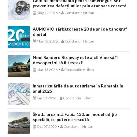
Ghid de mentenanță pentru simeringuri SKF:
prevenirea defecțiunilor prin etanșare corectă
-
May 12 2026
Constantin Hriban
AUMOVIO sărbătorește 20 de ani de tahograf
digital
-
May 02 2026
Constantin Hriban
Noul Sandero Stepway este aici! Vino să îl
descoperi și să îl testezi!
-
Mar 13 2026
Constantin Hriban
Înmatriculările de autoturisme în Romania în
anul 2025
-
Jan 11 2026
Constantin Hriban
Škoda prezintă Fabia 130, un model ediție
specială, cu putere crescută
-
Oct 07 2025
Constantin Hriban