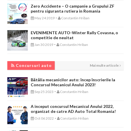
Zero Accidente – O campanie a Grupului ZF
pentru siguranta rutiera in Romania
-
May 24 2019
Constantin Hriban
EVENIMENTE AUTO-Winter Rally Covasna, o
competitie de neuitat
-
Jan 30 2019
Constantin Hriban
CONCURSURI AUTO
Concursuri auto
Mai multe articole
Bătălia mecanicilor auto: încep înscrierile la
Concursul Mecanicul Anului 2023!
-
Sep 25 2023
Constantin Hriban
A inceput concursul Mecanicul Anului 2022,
organizat de catre AD Auto Total Romania!
-
Oct 06 2022
Constantin Hriban