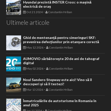
Hyundai prezintă INSTER Cross: o mașină
electrică de oraș
-
Oct 21 2024
Constantin Hriban
Ultimele articole
Ghid de mentenanță pentru simeringuri SKF:
prevenirea defecțiunilor prin etanșare corectă
-
May 12 2026
Constantin Hriban
AUMOVIO sărbătorește 20 de ani de tahograf
digital
-
May 02 2026
Constantin Hriban
Noul Sandero Stepway este aici! Vino să îl
descoperi și să îl testezi!
-
Mar 13 2026
Constantin Hriban
Înmatriculările de autoturisme în Romania în
anul 2025
-
Jan 11 2026
Constantin Hriban