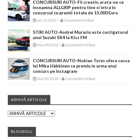
CONCURSURI AUTO-Fii creativ, arata-ne ce
inseamna ALLGRIP pentru tine si intra in
concursul cu premii totale de 15.000 Euro
-
Jan 11 2017
Constantin Hriban
STIRI AUTO-Andrei Murariu este castigatorul
unui Suzuki SX4 la Kiss FM
-
Nov 29 2016
Constantin Hriban
CONCURSURI AUTO-Nokian Tyres ofera casca
lui Mika Häkkinen ca premiu in urma unui
concurs pe Instagram
-
Nov 01 2016
Constantin Hriban
ARHIVĂ ARTICOLE
BLOGROLL