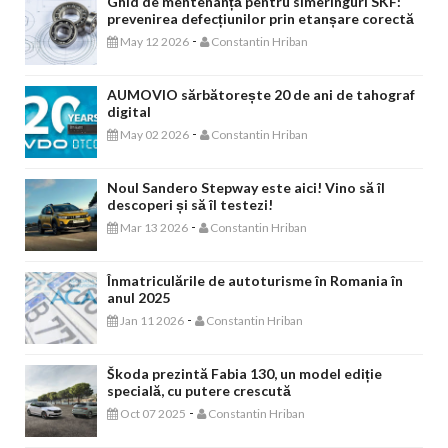
Ghid de mentenanță pentru simeringuri SKF:
prevenirea defecțiunilor prin etanșare corectă
-
May 12 2026
Constantin Hriban
AUMOVIO sărbătorește 20 de ani de tahograf
digital
-
May 02 2026
Constantin Hriban
Noul Sandero Stepway este aici! Vino să îl
descoperi și să îl testezi!
-
Mar 13 2026
Constantin Hriban
Înmatriculările de autoturisme în Romania în
anul 2025
-
Jan 11 2026
Constantin Hriban
Škoda prezintă Fabia 130, un model ediție
specială, cu putere crescută
-
Oct 07 2025
Constantin Hriban