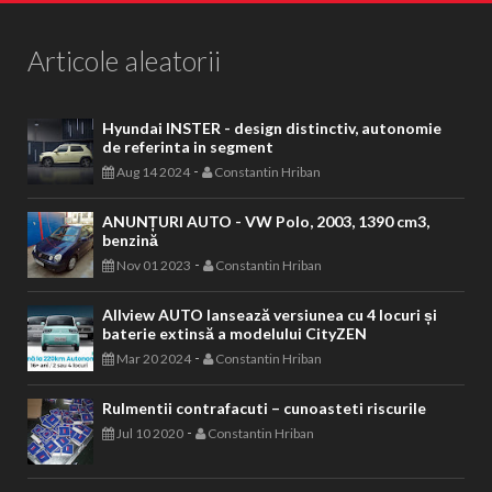
Articole aleatorii
Hyundai INSTER - design distinctiv, autonomie
de referinta in segment
-
Aug 14 2024
Constantin Hriban
ANUNȚURI AUTO - VW Polo, 2003, 1390 cm3,
benzină
-
Nov 01 2023
Constantin Hriban
Allview AUTO lansează versiunea cu 4 locuri și
baterie extinsă a modelului CityZEN
-
Mar 20 2024
Constantin Hriban
Rulmentii contrafacuti – cunoasteti riscurile
-
Jul 10 2020
Constantin Hriban