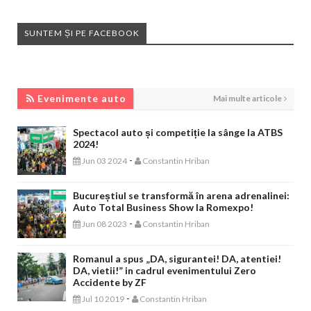
SUNTEM ȘI PE FACEBOOK
EVENIMENTE AUTO
Evenimente auto
Mai multe articole
Spectacol auto și competiție la sânge la ATBS
2024!
-
Jun 03 2024
Constantin Hriban
Bucureștiul se transformă în arena adrenalinei:
Auto Total Business Show la Romexpo!
-
Jun 08 2023
Constantin Hriban
Romanul a spus „DA, sigurantei! DA, atentiei!
DA, vietii!” in cadrul evenimentului Zero
Accidente by ZF
-
Jul 10 2019
Constantin Hriban