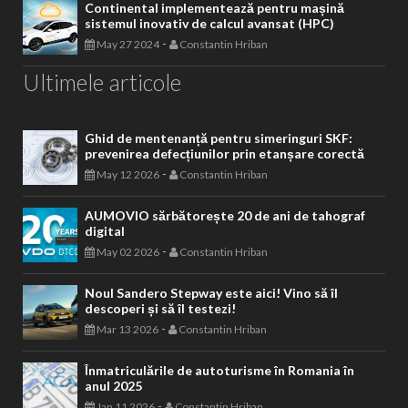
Continental implementează pentru mașină
sistemul inovativ de calcul avansat (HPC)
-
May 27 2024
Constantin Hriban
Ultimele articole
Ghid de mentenanță pentru simeringuri SKF:
prevenirea defecțiunilor prin etanșare corectă
-
May 12 2026
Constantin Hriban
AUMOVIO sărbătorește 20 de ani de tahograf
digital
-
May 02 2026
Constantin Hriban
Noul Sandero Stepway este aici! Vino să îl
descoperi și să îl testezi!
-
Mar 13 2026
Constantin Hriban
Înmatriculările de autoturisme în Romania în
anul 2025
-
Jan 11 2026
Constantin Hriban