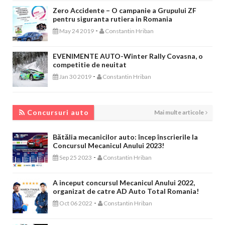
Zero Accidente – O campanie a Grupului ZF
pentru siguranta rutiera in Romania
-
May 24 2019
Constantin Hriban
EVENIMENTE AUTO-Winter Rally Covasna, o
competitie de neuitat
-
Jan 30 2019
Constantin Hriban
CONCURSURI AUTO
Concursuri auto
Mai multe articole
Bătălia mecanicilor auto: încep înscrierile la
Concursul Mecanicul Anului 2023!
-
Sep 25 2023
Constantin Hriban
A inceput concursul Mecanicul Anului 2022,
organizat de catre AD Auto Total Romania!
-
Oct 06 2022
Constantin Hriban