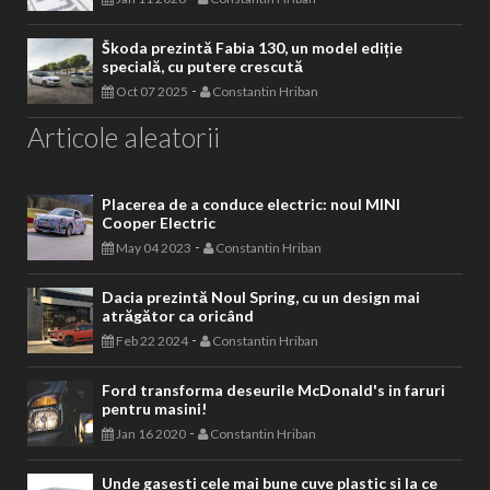
Škoda prezintă Fabia 130, un model ediție
specială, cu putere crescută
-
Oct 07 2025
Constantin Hriban
Articole aleatorii
Placerea de a conduce electric: noul MINI
Cooper Electric
-
May 04 2023
Constantin Hriban
Dacia prezintă Noul Spring, cu un design mai
atrăgător ca oricând
-
Feb 22 2024
Constantin Hriban
Ford transforma deseurile McDonald's in faruri
pentru masini!
-
Jan 16 2020
Constantin Hriban
Unde gasesti cele mai bune cuve plastic si la ce