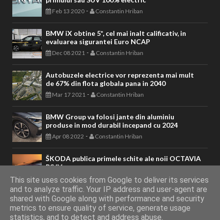
-
Feb 13 2020
Constantin Hriban
BMW iX obtine 5*, cel mai inalt calificativ, in
evaluarea sigurantei Euro NCAP
-
Dec 08 2021
Constantin Hriban
Autobuzele electrice vor reprezenta mai mult
de 67% din flota globala pana in 2040
-
Mar 17 2021
Constantin Hriban
BMW Group va folosi jante din aluminiu
produse in mod durabil incepand cu 2024
-
Apr 08 2022
Constantin Hriban
ŠKODA publica primele schite ale noii OCTAVIA
RS iV
-
Feb 05 2020
Constantin Hriban
This site uses cookies from Google to deliver its services
and to analyze traffic. Your IP address and user-agent are
shared with Google along with performance and security
metrics to ensure quality of service, generate usage
AUTOVITAL - Blog Auto
Copyright © 2011 - 2026. Toate drepturile
statistics, and to detect and address abuse.