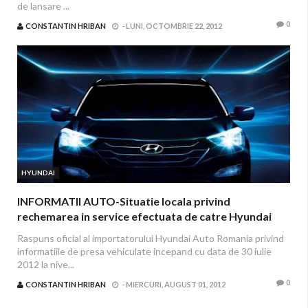
de lansare ...
0
CONSTANTIN HRIBAN
-
LUNI, OCTOMBRIE 22, 2012
HYUNDAI
INFORMATII AUTO-Situatie locala privind
rechemarea in service efectuata de catre Hyundai
Motor Company pentru modelele Santa Fe
Raspuns oficial al importatorului Hyundai Auto Romania privind
(productie 2007-2009) si Sonata
informatiile de presa vehiculate incepand cu data de 30 iulie
2012 la nive...
0
CONSTANTIN HRIBAN
-
MIERCURI, AUGUST 01, 2012