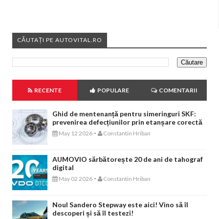
CĂUTAȚI PE AUTOVITAL.RO
RECENTE
POPULARE
COMENTARII
Ghid de mentenanță pentru simeringuri SKF:
prevenirea defecțiunilor prin etanșare corectă
-
May 12 2026
Constantin Hriban
AUMOVIO sărbătorește 20 de ani de tahograf
digital
-
May 02 2026
Constantin Hriban
Noul Sandero Stepway este aici! Vino să îl
descoperi și să îl testezi!