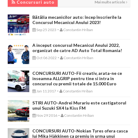
Concursuri auto
Mai multe articole
Bătălia mecanicilor auto: încep înscrierile la
Concursul Mecanicul Anului 2023!
-
Sep 25 2023
Constantin Hriban
A inceput concursul Mecanicul Anului 2022,
organizat de catre AD Auto Total Romania!
-
Oct 06 2022
Constantin Hriban
CONCURSURI AUTO-Fii creativ, arata-ne ce
inseamna ALLGRIP pentru tine si intra in
concursul cu premii totale de 15.000 Euro
-
Jan 11 2017
Constantin Hriban
STIRI AUTO-Andrei Murariu este castigatorul
unui Suzuki SX4 la Kiss FM
-
Nov 29 2016
Constantin Hriban
CONCURSURI AUTO-Nokian Tyres ofera casca
lui Mika Häkkinen ca premiu in urma unui