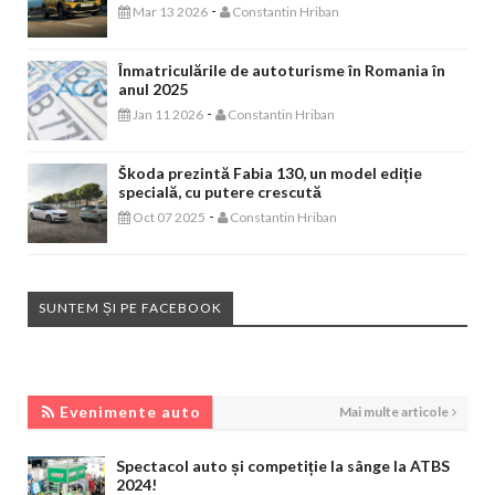
-
Mar 13 2026
Constantin Hriban
Înmatriculările de autoturisme în Romania în
anul 2025
-
Jan 11 2026
Constantin Hriban
Škoda prezintă Fabia 130, un model ediție
specială, cu putere crescută
-
Oct 07 2025
Constantin Hriban
SUNTEM ȘI PE FACEBOOK
EVENIMENTE AUTO
Evenimente auto
Mai multe articole
Spectacol auto și competiție la sânge la ATBS
2024!