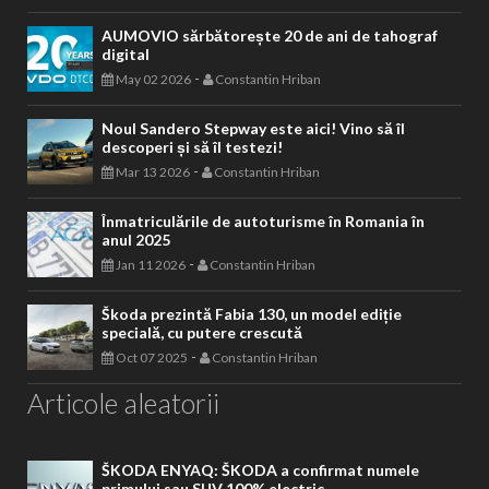
AUMOVIO sărbătorește 20 de ani de tahograf
digital
-
May 02 2026
Constantin Hriban
Noul Sandero Stepway este aici! Vino să îl
descoperi și să îl testezi!
-
Mar 13 2026
Constantin Hriban
Înmatriculările de autoturisme în Romania în
anul 2025
-
Jan 11 2026
Constantin Hriban
Škoda prezintă Fabia 130, un model ediție
specială, cu putere crescută
-
Oct 07 2025
Constantin Hriban
Articole aleatorii
ŠKODA ENYAQ: ŠKODA a confirmat numele
primului sau SUV 100% electric