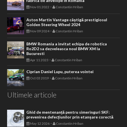
fabrica de anvelope in Romania
-
Nov 01 2022
Constantin Hriban
Aston Martin Vantage câștigă prestigiosul
Golden Steering Wheel 2024
-
Nov 09 2024
Constantin Hriban
BMW Romania a invitat echipa de robotica
Ro2D2 sa dezveleasca noul BMW XM la
Bucuresti
-
Apr 11 2023
Constantin Hriban
Ciprian Daniel Lupu, puterea vointei
-
Oct 03 2019
Constantin Hriban
Ultimele articole
Ghid de mentenanță pentru simeringuri SKF:
prevenirea defecțiunilor prin etanșare corectă
-
May 12 2026
Constantin Hriban