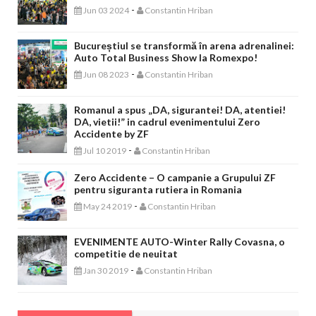
-
Jun 03 2024
Constantin Hriban
Bucureștiul se transformă în arena adrenalinei:
Auto Total Business Show la Romexpo!
-
Jun 08 2023
Constantin Hriban
Romanul a spus „DA, sigurantei! DA, atentiei!
DA, vietii!” in cadrul evenimentului Zero
Accidente by ZF
-
Jul 10 2019
Constantin Hriban
Zero Accidente – O campanie a Grupului ZF
pentru siguranta rutiera in Romania
-
May 24 2019
Constantin Hriban
EVENIMENTE AUTO-Winter Rally Covasna, o
competitie de neuitat
-
Jan 30 2019
Constantin Hriban
CONCURSURI AUTO