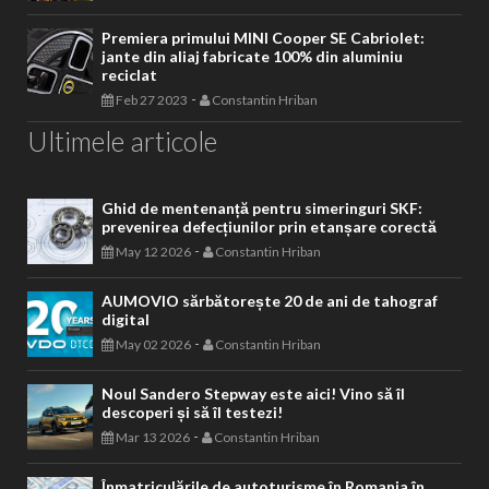
Premiera primului MINI Cooper SE Cabriolet:
jante din aliaj fabricate 100% din aluminiu
reciclat
-
Feb 27 2023
Constantin Hriban
Ultimele articole
Ghid de mentenanță pentru simeringuri SKF:
prevenirea defecțiunilor prin etanșare corectă
-
May 12 2026
Constantin Hriban
AUMOVIO sărbătorește 20 de ani de tahograf
digital
-
May 02 2026
Constantin Hriban
Noul Sandero Stepway este aici! Vino să îl
descoperi și să îl testezi!
-
Mar 13 2026
Constantin Hriban
Înmatriculările de autoturisme în Romania în