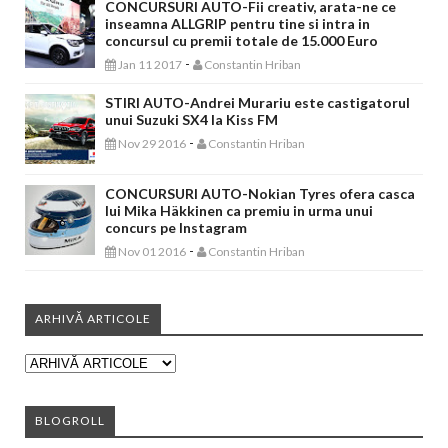
CONCURSURI AUTO-Fii creativ, arata-ne ce
inseamna ALLGRIP pentru tine si intra in
concursul cu premii totale de 15.000 Euro
-
Jan 11 2017
Constantin Hriban
STIRI AUTO-Andrei Murariu este castigatorul
unui Suzuki SX4 la Kiss FM
-
Nov 29 2016
Constantin Hriban
CONCURSURI AUTO-Nokian Tyres ofera casca
lui Mika Häkkinen ca premiu in urma unui
concurs pe Instagram
-
Nov 01 2016
Constantin Hriban
ARHIVĂ ARTICOLE
BLOGROLL