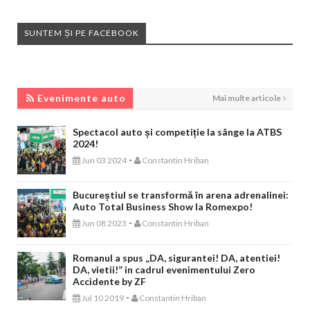
SUNTEM ȘI PE FACEBOOK
EVENIMENTE AUTO
Evenimente auto
Mai multe articole
Spectacol auto și competiție la sânge la ATBS
2024!
-
Jun 03 2024
Constantin Hriban
Bucureștiul se transformă în arena adrenalinei:
Auto Total Business Show la Romexpo!
-
Jun 08 2023
Constantin Hriban
Romanul a spus „DA, sigurantei! DA, atentiei!
DA, vietii!” in cadrul evenimentului Zero
Accidente by ZF
-
Jul 10 2019
Constantin Hriban