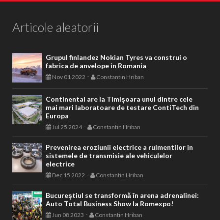
Articole aleatorii
Grupul finlandez Nokian Tyres va construi o
fabrica de anvelope in Romania
-
Nov 01 2022
Constantin Hriban
Continental are la Timișoara unul dintre cele
mai mari laboratoare de testare ContiTech din
Europa
-
Jul 25 2024
Constantin Hriban
Prevenirea eroziunii electrice a rulmentilor in
sistemele de transmisie ale vehiculelor
electrice
-
Dec 15 2022
Constantin Hriban
Bucureștiul se transformă în arena adrenalinei:
Auto Total Business Show la Romexpo!
-
Jun 08 2023
Constantin Hriban