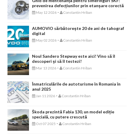
Ghid de mentenanță pentru simeringuri SKF:
prevenirea defecțiunilor prin etanșare corectă
-
May 12 2026
Constantin Hriban
AUMOVIO sărbătorește 20 de ani de tahograf
digital
-
May 02 2026
Constantin Hriban
Noul Sandero Stepway este aici! Vino să îl
descoperi și să îl testezi!
-
Mar 13 2026
Constantin Hriban
Înmatriculările de autoturisme în Romania în
anul 2025
-
Jan 11 2026
Constantin Hriban
Škoda prezintă Fabia 130, un model ediție
specială, cu putere crescută
-
Oct 07 2025
Constantin Hriban