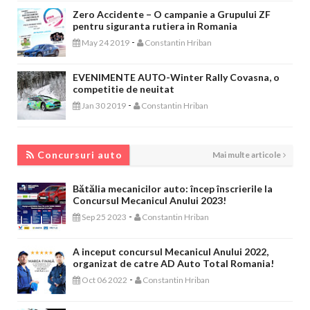
Zero Accidente – O campanie a Grupului ZF
pentru siguranta rutiera in Romania
-
May 24 2019
Constantin Hriban
EVENIMENTE AUTO-Winter Rally Covasna, o
competitie de neuitat
-
Jan 30 2019
Constantin Hriban
CONCURSURI AUTO
Concursuri auto
Mai multe articole
Bătălia mecanicilor auto: încep înscrierile la
Concursul Mecanicul Anului 2023!
-
Sep 25 2023
Constantin Hriban
A inceput concursul Mecanicul Anului 2022,
organizat de catre AD Auto Total Romania!
-
Oct 06 2022
Constantin Hriban