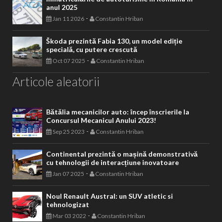
anul 2025
-
Jan 11 2026
Constantin Hriban
Škoda prezintă Fabia 130, un model ediție
specială, cu putere crescută
-
Oct 07 2025
Constantin Hriban
Articole aleatorii
Bătălia mecanicilor auto: încep înscrierile la
Concursul Mecanicul Anului 2023!
-
Sep 25 2023
Constantin Hriban
Continental prezintă o mașină demonstrativă
cu tehnologii de interacțiune inovatoare
-
Jan 07 2025
Constantin Hriban
Noul Renault Austral: un SUV atletic si
tehnologizat
-
Mar 03 2022
Constantin Hriban