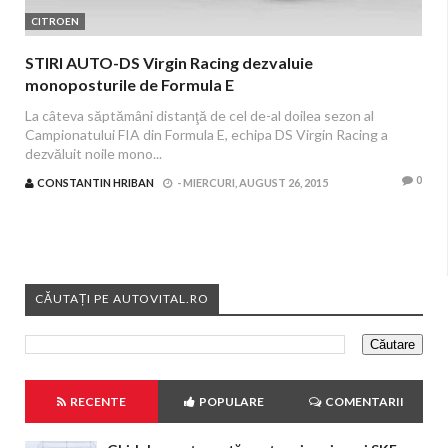
CITROEN
STIRI AUTO-DS Virgin Racing dezvaluie
monoposturile de Formula E
La câteva săptămâni distanţă de cel de-al doilea sezon al
Campionatului FIA din Formula E, echipa DS Virgin Racing a
dezvăluit noile mono...
0
CONSTANTIN HRIBAN
-
MIERCURI, AUGUST 26, 2015
CĂUTAȚI PE AUTOVITAL.RO
RECENTE
POPULARE
COMENTARII