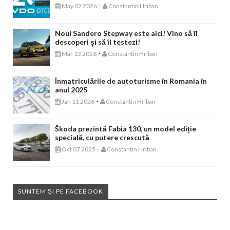
-
May 02 2026
Constantin Hriban
Noul Sandero Stepway este aici! Vino să îl
descoperi și să îl testezi!
-
Mar 13 2026
Constantin Hriban
Înmatriculările de autoturisme în Romania în
anul 2025
-
Jan 11 2026
Constantin Hriban
Škoda prezintă Fabia 130, un model ediție
specială, cu putere crescută
-
Oct 07 2025
Constantin Hriban
SUNTEM ȘI PE FACEBOOK