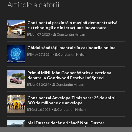
Articole aleatorii
Continental prezintă o mașină demonstrativă
cu tehnologii de interacțiune inovatoare
-
Jan 07 2025
Constantin Hriban
Ghidul sănătății mentale în cazinourile online
-
May 27 2024
Constantin Hriban
Primul MINI John Cooper Works electric va
debuta la Goodwood Festival of Speed
-
Jul 08 2024
Constantin Hriban
Continental Anvelope Timișoara: 25 de ani și
300 de milioane de anvelope
-
Oct 16 2023
Constantin Hriban
Mai Duster decât oricând! Noul Duster
continuă o poveste de succes!