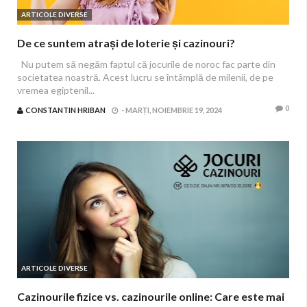
ARTICOLE DIVERSE
De ce suntem atrași de loterie și cazinouri?
Nu putem să negăm faptul că jocurile de noroc fac parte din
societatea noastră. Acest lucru se întâmplă de milenii, de pe
vremea egiptenil...
0
CONSTANTIN HRIBAN
-
MARȚI, NOIEMBRIE 19, 2024
ARTICOLE DIVERSE
Cazinourile fizice vs. cazinourile online: Care este mai