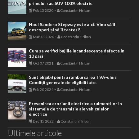
primului sau SUV 100% electric
-
Feb 13 2020
Constantin Hriban
Noul Sandero Stepway este aici! Vino să îl
descoperi și să îl testezi!
-
Mar 13 2026
Constantin Hriban
Cum sa verifici bujiile incandescente defecte in
10 pasi
-
Oct 07 2021
Constantin Hriban
Sunt eligibil pentru rambursarea TVA-ului?
Condiții generale de eligibilitate.
-
Feb 20 2024
Constantin Hriban
Prevenirea eroziunii electrice a rulmentilor in
sistemele de transmisie ale vehiculelor
electrice
-
Dec 15 2022
Constantin Hriban
Ultimele articole