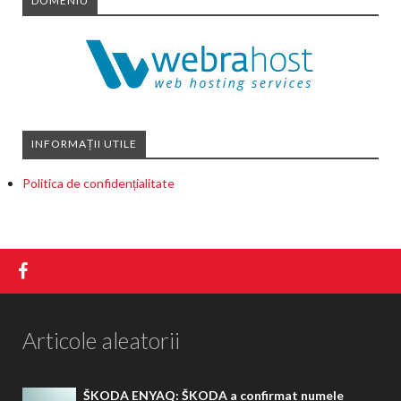
DOMENIU
INFORMAȚII UTILE
Politica de confidențialitate
Articole aleatorii
ŠKODA ENYAQ: ŠKODA a confirmat numele