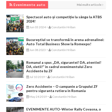
EVENIMENTE AUTO
Evenimente auto
Mai multe articole
Spectacol auto și competiție la sânge la ATBS
2024!
-
Jun 03 2024
Constantin Hriban
Bucureștiul se transformă în arena adrenalinei:
Auto Total Business Show la Romexpo!
-
Jun 08 2023
Constantin Hriban
Romanul a spus „DA, sigurantei! DA, atentiei!
DA, vietii!” in cadrul evenimentului Zero
Accidente by ZF
-
Jul 10 2019
Constantin Hriban
Zero Accidente – O campanie a Grupului ZF
pentru siguranta rutiera in Romania
-
May 24 2019
Constantin Hriban
EVENIMENTE AUTO-Winter Rally Covasna, o